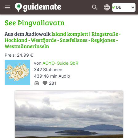
search
language
menu
See Þingvallavatn
Aus dem Audiowalk
Island komplett | Ringstraße -
Hochland - Westfjorde - Snæfellsnes - Reykjanes -
Westmännerinseln
Preis: 24.99 €
von
AOYO-Guide GbR
342 Stationen
439:48 min Audio
directions_car
favorite
281