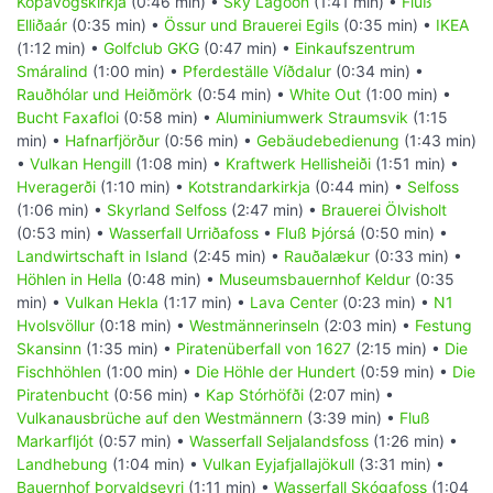
Kópavogskirkja
(0:46 min) •
Sky Lagoon
(1:41 min) •
Fluß
Elliðaár
(0:35 min) •
Össur und Brauerei Egils
(0:35 min) •
IKEA
(1:12 min) •
Golfclub GKG
(0:47 min) •
Einkaufszentrum
Smáralind
(1:00 min) •
Pferdeställe Víðdalur
(0:34 min) •
Rauðhólar und Heiðmörk
(0:54 min) •
White Out
(1:00 min) •
Bucht Faxafloi
(0:58 min) •
Aluminiumwerk Straumsvik
(1:15
min) •
Hafnarfjörður
(0:56 min) •
Gebäudebedienung
(1:43 min)
•
Vulkan Hengill
(1:08 min) •
Kraftwerk Hellisheiði
(1:51 min) •
Hveragerði
(1:10 min) •
Kotstrandarkirkja
(0:44 min) •
Selfoss
(1:06 min) •
Skyrland Selfoss
(2:47 min) •
Brauerei Ölvisholt
(0:53 min) •
Wasserfall Urriðafoss
•
Fluß Þjórsá
(0:50 min) •
Landwirtschaft in Island
(2:45 min) •
Rauðalækur
(0:33 min) •
Höhlen in Hella
(0:48 min) •
Museumsbauernhof Keldur
(0:35
min) •
Vulkan Hekla
(1:17 min) •
Lava Center
(0:23 min) •
N1
Hvolsvöllur
(0:18 min) •
Westmännerinseln
(2:03 min) •
Festung
Skansinn
(1:35 min) •
Piratenüberfall von 1627
(2:15 min) •
Die
Fischhöhlen
(1:00 min) •
Die Höhle der Hundert
(0:59 min) •
Die
Piratenbucht
(0:56 min) •
Kap Stórhöfði
(2:07 min) •
Vulkanausbrüche auf den Westmännern
(3:39 min) •
Fluß
Markarfljót
(0:57 min) •
Wasserfall Seljalandsfoss
(1:26 min) •
Landhebung
(1:04 min) •
Vulkan Eyjafjallajökull
(3:31 min) •
Bauernhof Þorvaldseyri
(1:11 min) •
Wasserfall Skógafoss
(1:04