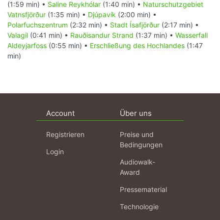
(1:59 min) •
Saline Reykhólar
(1:40 min) •
Naturschutzgebiet
Vatnsfjörður
(1:35 min) •
Djúpavík
(2:00 min) •
Polarfuchszentrum
(2:32 min) •
Stadt Ísafjörður
(2:17 min) •
Valagil
(0:41 min) •
Rauðisandur Strand
(1:37 min) •
Wasserfall
Aldeyjarfoss
(0:55 min) •
Erschließung des Hochlandes
(1:47
min)
Account
Über uns
Registrieren
Preise und
Bedingungen
Login
Audiowalk-
Award
Pressematerial
Technologie