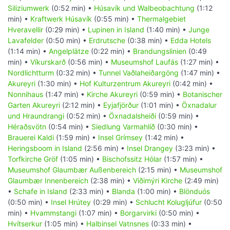
Siliziumwerk
(0:52 min) •
Húsavík und Walbeobachtung
(1:12
min) •
Kraftwerk Húsavík
(0:55 min) •
Thermalgebiet
Hveravellir
(0:29 min) •
Lupinen in Island
(1:40 min) •
Junge
Lavafelder
(0:50 min) •
Erdrutsche
(0:38 min) •
Edda Hotels
(1:14 min) •
Angelplätze
(0:22 min) •
Brandungslinien
(0:49
min) •
Víkurskarð
(0:56 min) •
Museumshof Laufás
(1:27 min) •
Nordlichtturm
(0:32 min) •
Tunnel Vaðlaheiðargöng
(1:47 min) •
Akureyri
(1:30 min) •
Hof Kulturzentrum Akureyri
(0:42 min) •
Nonnihaus
(1:47 min) •
Kirche Akureyri
(0:59 min) •
Botanischer
Garten Akureyri
(2:12 min) •
Eyjafjörður
(1:01 min) •
Öxnadalur
und Hraundrangi
(0:52 min) •
Öxnadalsheiði
(0:59 min) •
Héraðsvötn
(0:54 min) •
Siedlung Varmahlíð
(0:30 min) •
Brauerei Kaldi
(1:59 min) •
Insel Grímsey
(1:42 min) •
Heringsboom in Island
(2:56 min) •
Insel Drangey
(3:23 min) •
Torfkirche Gröf
(1:05 min) •
Bischofssitz Hólar
(1:57 min) •
Museumshof Glaumbær Außenbereich
(2:15 min) •
Museumshof
Glaumbær Innenbereich
(2:38 min) •
Viðimýri Kirche
(2:49 min)
•
Schafe in Island
(2:33 min) •
Blanda
(1:00 min) •
Blönduós
(0:50 min) •
Insel Hrútey
(0:29 min) •
Schlucht Kolugljúfur
(0:50
min) •
Hvammstangi
(1:07 min) •
Borgarvirki
(0:50 min) •
Hvítserkur
(1:05 min) •
Halbinsel Vatnsnes
(0:33 min) •