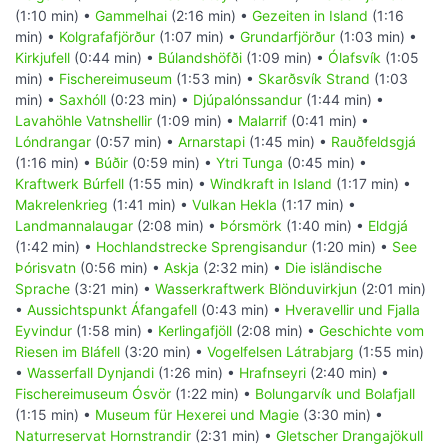
(1:10 min) •
Gammelhai
(2:16 min) •
Gezeiten in Island
(1:16
min) •
Kolgrafafjörður
(1:07 min) •
Grundarfjörður
(1:03 min) •
Kirkjufell
(0:44 min) •
Búlandshöfði
(1:09 min) •
Ólafsvík
(1:05
min) •
Fischereimuseum
(1:53 min) •
Skarðsvík Strand
(1:03
min) •
Saxhóll
(0:23 min) •
Djúpalónssandur
(1:44 min) •
Lavahöhle Vatnshellir
(1:09 min) •
Malarrif
(0:41 min) •
Lóndrangar
(0:57 min) •
Arnarstapi
(1:45 min) •
Rauðfeldsgjá
(1:16 min) •
Búðir
(0:59 min) •
Ytri Tunga
(0:45 min) •
Kraftwerk Búrfell
(1:55 min) •
Windkraft in Island
(1:17 min) •
Makrelenkrieg
(1:41 min) •
Vulkan Hekla
(1:17 min) •
Landmannalaugar
(2:08 min) •
Þórsmörk
(1:40 min) •
Eldgjá
(1:42 min) •
Hochlandstrecke Sprengisandur
(1:20 min) •
See
Þórisvatn
(0:56 min) •
Askja
(2:32 min) •
Die isländische
Sprache
(3:21 min) •
Wasserkraftwerk Blönduvirkjun
(2:01 min)
•
Aussichtspunkt Áfangafell
(0:43 min) •
Hveravellir und Fjalla
Eyvindur
(1:58 min) •
Kerlingafjöll
(2:08 min) •
Geschichte vom
Riesen im Bláfell
(3:20 min) •
Vogelfelsen Látrabjarg
(1:55 min)
•
Wasserfall Dynjandi
(1:26 min) •
Hrafnseyri
(2:40 min) •
Fischereimuseum Ósvör
(1:22 min) •
Bolungarvík und Bolafjall
(1:15 min) •
Museum für Hexerei und Magie
(3:30 min) •
Naturreservat Hornstrandir
(2:31 min) •
Gletscher Drangajökull