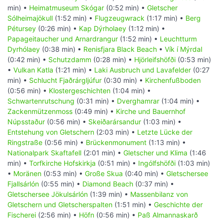
min) •
Heimatmuseum Skógar
(0:52 min) •
Gletscher
Sólheimajökull
(1:52 min) •
Flugzeugwrack
(1:17 min) •
Berg
Pétursey
(0:26 min) •
Kap Dýrholaey
(1:12 min) •
Papageitaucher und Arnardrangur
(1:52 min) •
Leuchtturm
Dyrhólaey
(0:38 min) •
Renisfjara Black Beach
•
Vík í Mýrdal
(0:42 min) •
Schutzdamm
(0:28 min) •
Hjörleifshöfði
(0:53 min)
•
Vulkan Katla
(1:21 min) •
Laki Ausbruch und Lavafelder
(0:27
min) •
Schlucht Fjaðrárgljúfur
(0:30 min) •
Kirchenfußboden
(0:56 min) •
Klostergeschichten
(1:04 min) •
Schwartenrutschung
(0:31 min) •
Dverghamrar
(1:04 min) •
Zackenmützenmoss
(0:49 min) •
Kirche und Bauernhof
Núpsstaður
(0:56 min) •
Skeiðarársandur
(1:03 min) •
Entstehung von Gletschern
(2:03 min) •
Letzte Lücke der
Ringstraße
(0:56 min) •
Brückenmonument
(1:13 min) •
Nationalpark Skaftafell
(2:01 min) •
Gletscher und Klima
(1:46
min) •
Torfkirche Hofskirkja
(0:51 min) •
Ingólfshöfði
(1:03 min)
•
Moränen
(0:53 min) •
Große Skua
(0:40 min) •
Gletschersee
Fjallsárlón
(0:55 min) •
Diamond Beach
(0:37 min) •
Gletschersee Jökulsárlón
(1:39 min) •
Massenbilanz von
Gletschern und Gletscherspalten
(1:51 min) •
Geschichte der
Fischerei
(2:56 min) •
Höfn
(0:56 min) •
Paß Almannaskarð