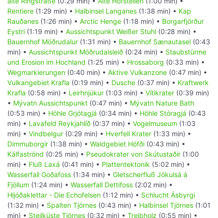
alte Ringstraße
(0:29 min) •
Alte Hofstellen
(1:00 min) •
Rentiere
(1:29 min) •
Halbinsel Langanes
(1:38 min) •
Kap
Rauðanes
(1:26 min) •
Arctic Henge
(1:18 min) •
Borgarfjörður
Eystri
(1:19 min) •
Aussichtspunkt Weißer Stuhl
(0:28 min) •
Bauernhof Möðrudalur
(1:31 min) •
Bauernhof Sænautasel
(0:43
min) •
Aussichtspunkt Möðrudalsleið
(0:24 min) •
Staubstürme
und Erosion im Hochland
(1:25 min) •
Hrossaborg
(0:33 min) •
Wegmarkierungen
(0:40 min) •
Aktive Vulkanzone
(0:47 min) •
Vulkangebiet Krafla
(0:19 min) •
Dusche
(0:37 min) •
Kraftwerk
Krafla
(0:58 min) •
Leirhnjúkur
(1:03 min) •
Vítikrater
(0:39 min)
•
Mývatn Aussichtspunkt
(0:47 min) •
Mývatn Nature Bath
(0:53 min) •
Höhle Grjótagjá
(0:34 min) •
Höhle Stóragjá
(0:43
min) •
Lavafeld Reykjahlíð
(0:37 min) •
Vogelmuseum
(1:03
min) •
Vindbelgur
(0:29 min) •
Hverfell Krater
(1:33 min) •
Dimmuborgir
(1:38 min) •
Waldgebiet Höfði
(0:43 min) •
Kálfaströnd
(0:25 min) •
Pseudokrater von Skútustaðir
(1:00
min) •
Fluß Laxá
(0:41 min) •
Plattentektonik
(5:02 min) •
Wasserfall Goðafoss
(1:34 min) •
Gletscherfluß Jökulsá á
Fjöllum
(1:24 min) •
Wasserfall Dettifoss
(2:02 min) •
Hljóðaklettar - Die Echofelsen
(1:12 min) •
Schlucht Ásbyrgi
(1:32 min) •
Spalten Tjörnes
(0:43 min) •
Halbinsel Tjörnes
(1:01
min) •
Steilküste Tjörnes
(0:32 min) •
Treibholz
(0:55 min) •