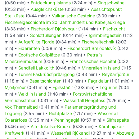
(0:50 min) •
Entdeckung Islands
(2:24 min) •
Singschwäne
(0:53 min) •
Ausgleichsküste
(0:58 min) •
Aussichtspunkt
Steilküste
(0:44 min) •
Vulkanische Gesteine
(2:09 min) •
Fischereigeschichte im 20. Jahrhundert und Kabeljaukriege
(3:33 min) •
Fischerdorf Djúpivogur
(1:14 min) •
Fischzucht
(1:59 min) •
Schlotfüllungen
(0:44 min) •
Ignimbritgestein
(1:12
min) •
Aufgefüllte Fjorde
(0:34 min) •
Fischereitechnik
(2:02
min) •
Eiderenten
(0:58 min) •
Fischerdorf Breiðdalsvík
(0:42
min) •
Exotische Golfplätze
(0:30 min) •
Petra´s
Mineralienmuseum
(0:58 min) •
Französisches Hospital
(0:32
min) •
Sandfell Lakkolith
(0:46 min) •
Mineralien in Island
(1:15
min) •
Tunnel Fáskrúðsfjarðargöng
(0:43 min) •
Reyðarfjörður
(1:18 min) •
Basaltschichten
(1:40 min) •
Fagridalur
(1:01 min) •
Mjóifjörður
(0:41 min) •
Egilsstaðir
(1:03 min) •
Lögurinn
(1:04
min) •
Wald in Island
(1:48 min) •
Forstwirtschaftliche
Versuchsstation
(0:31 min) •
Wasserfall Hengifoss
(1:26 min) •
Vök Thermalbad
(0:41 min) •
Parlamentsgründung und
Lögberg
(2:55 min) •
Richtplätze
(1:17 min) •
Wasserfall
Öxarárfoss
(0:35 min) •
Penningagjá
(0:57 min) •
Silfraspalte
(0:46 min) •
Alte Jökulsá-Brücke
(0:35 min) •
Kárahnjúkar-
Kraftwerk
(1:41 min) •
Wasserfall Rjúkandi
(0:27 min) •
Abzweig