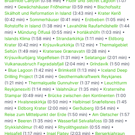
Brúarhlöð Canyon
(0:58 min) •
Flúðir und Secret Lagoon
(1:07
min) •
Gewächshäuser Friðheimar
(0:59 min) •
Bischofssitz
Skálholt und Reformation in Island
(3:43 min) •
Krater Kerið
(0:42 min) •
Sommerhäuser
(0:41 min) •
Erdbeben
(1:05 min) •
Rohstoffe in Island
(1:38 min) •
Lavahöhle Raufarhólshellir
(1:44
min) •
Mündung Ölfusá
(0:55 min) •
Þorlákshöfn
(1:03 min) •
Islands Klima
(1:58 min) •
Strandarkirkja
(1:11 min) •
Eldborg
Krater
(0:42 min) •
Krýsuvíkurkirkja
(1:12 min) •
Thermalgebiet
Seltún
(1:49 min) •
Kratersee Grænavatn
(0:28 min) •
Krýsuvíkurbjarg Vogelfelsen
(1:31 min) •
Selatangar
(2:01 min) •
Vulkanausbruch Fagradalsfjall
(2:04 min) •
Gríndavík
(1:50 min)
•
Blue Lagoon
(1:42 min) •
Brimketill
(1:13 min) •
Iceland Deep
Drilling Project
(1:24 min) •
Geothermalkraftwerk Reykjanes
(1:21 min) •
Thermalquelle Gunnuhver
(1:37 min) •
Leuchtturm
Reykjanesviti
(1:14 min) •
Valahnúkur
(1:35 min) •
Kraterreihe
Stampar
(0:49 min) •
Brücke zwischen den Kontinenten
(1:00
min) •
Hvalsneskirkja
(0:50 min) •
Halbinsel Snæfellsnes
(1:45
min) •
Eldborg Krater
(2:00 min) •
Gerðuberg
(0:54 min) •
Reise zum Mittelpunkt der Erde
(1:50 min) •
Am Gletscher
(1:57
min) •
Beeren
(1:35 min) •
Wasserfall Selvallafoss
(0:38 min) •
Stykkishólmur
(1:40 min) •
Rhyolithgestein
(0:55 min) •
Helgafell
(1:17 min) •
Insel Flatey
(2:03 min) •
Berserkjahraun