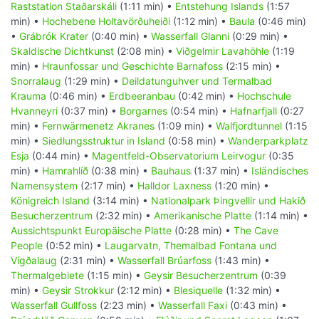
Raststation Staðarskáli
(1:11 min) •
Entstehung Islands
(1:57
min) •
Hochebene Holtavörðuheiði
(1:12 min) •
Baula
(0:46 min)
•
Grábrók Krater
(0:40 min) •
Wasserfall Glanni
(0:29 min) •
Skaldische Dichtkunst
(2:08 min) •
Viðgelmir Lavahöhle
(1:19
min) •
Hraunfossar und Geschichte Barnafoss
(2:15 min) •
Snorralaug
(1:29 min) •
Deildatunguhver und Termalbad
Krauma
(0:46 min) •
Erdbeeranbau
(0:42 min) •
Hochschule
Hvanneyri
(0:37 min) •
Borgarnes
(0:54 min) •
Hafnarfjall
(0:27
min) •
Fernwärmenetz Akranes
(1:09 min) •
Walfjordtunnel
(1:15
min) •
Siedlungsstruktur in Island
(0:58 min) •
Wanderparkplatz
Esja
(0:44 min) •
Magentfeld-Observatorium Leirvogur
(0:35
min) •
Hamrahlíð
(0:38 min) •
Bauhaus
(1:37 min) •
Isländisches
Namensystem
(2:17 min) •
Halldor Laxness
(1:20 min) •
Königreich Island
(3:14 min) •
Nationalpark Þingvellir und Hakið
Besucherzentrum
(2:32 min) •
Amerikanische Platte
(1:14 min) •
Aussichtspunkt Europäische Platte
(0:28 min) •
The Cave
People
(0:52 min) •
Laugarvatn, Themalbad Fontana und
Vígðalaug
(2:31 min) •
Wasserfall Brúarfoss
(1:43 min) •
Thermalgebiete
(1:15 min) •
Geysir Besucherzentrum
(0:39
min) •
Geysir Strokkur
(2:12 min) •
Blesiquelle
(1:32 min) •
Wasserfall Gullfoss
(2:23 min) •
Wasserfall Faxi
(0:43 min) •