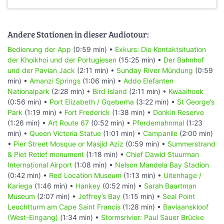
Andere Stationen in dieser Audiotour:
Bedienung der App
(0:59 min) •
Exkurs: Die Kontaktsituation
der Khoikhoi und der Portugiesen
(15:25 min) •
Der Bahnhof
und der Pavian Jack
(2:11 min) •
Sunday River Mündung
(0:59
min) •
Amanzi Springs
(1:06 min) •
Addo Elefanten
Nationalpark
(2:28 min) •
Bird Island
(2:11 min) •
Kwaaihoek
(0:56 min) •
Port Elizabeth / Gqeberha
(3:22 min) •
St George’s
Park
(1:19 min) •
Fort Frederick
(1:38 min) •
Donkin Reserve
(1:26 min) •
Art Route 67
(0:52 min) •
Pferdemahnmal
(1:23
min) •
Queen Victoria Statue
(1:01 min) •
Campanile
(2:00 min)
•
Pier Street Mosque or Masjid Aziz
(0:59 min) •
Summerstrand
& Piet Retief monument
(1:18 min) •
Chief Dawid Stuurman
Internațional Airport
(1:08 min) •
Nelson Mandela Bay Stadion
(0:42 min) •
Red Location Museum
(1:13 min) •
Uitenhage /
Kariega
(1:46 min) •
Hankey
(0:52 min) •
Sarah Baartman
Museum
(2:07 min) •
Jeffrey’s Bay
(1:15 min) •
Seal Point
Leuchtturm am Cape Saint Francis
(1:28 min) •
Baviaanskloof
(West-Eingang)
(1:34 min) •
Stormsrivier: Paul Sauer Brücke