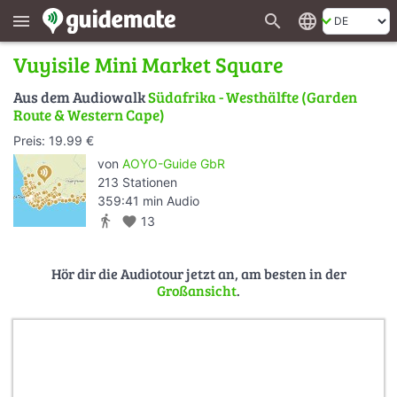
search
language
menu
Vuyisile Mini Market Square
Aus dem Audiowalk
Südafrika - Westhälfte (Garden
Route & Western Cape)
Preis: 19.99 €
von
AOYO-Guide GbR
213 Stationen
359:41 min Audio
directions_walk
favorite
13
Hör dir die Audiotour jetzt an, am besten in der
Großansicht
.