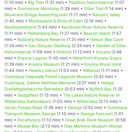
(1:10 min) •
Big Tree
(1:31 min) •
Plaatbos Naturreservat
(1:07
min) •
Stormsriver Mündung
(1:29 min) •
Otter Trail
(1:14 min) •
Bloukrans Bridge Aussichtspunkt
(1:17 min) •
Nature’s Valley
(1:45 min) •
Monkeyland & Birds of Eden
(2:16 min) •
Keurboomstrand
(1:43 min) •
Keurboom River Nature Reserve
(1:11 min) •
Plettenberg Bay
(1:27 min) •
Beacon Island
(1:57
min) •
Robberg Nature Reserve
(1:31 min) •
Nelson Bay Cave
(1:24 min) •
Sao Gonçalo Siedlung
(2:34 min) •
Garden of Eden
Naturreservat
(1:08 min) •
Noetzie
(1:12 min) •
Knysna
(2:48
min) •
Knysna Lagoon
(1:30 min) •
Waterfront Knysna Quays
(1:29 min) •
Knysna Museum
(1:21 min) •
Knysna Royal Hotel
(1:44 min) •
Heads Lookout
(1:03 min) •
Millwood
(1:11 min) •
Outeniqua Diepwalle Forest Legends Museum
(2:42 min) •
Outeniqua, Dalene Matthee Memorial
(2:27 min) •
Heilige
Dreifaltigkeitskirche Belvedere
(0:53 min) •
Buffel’s Bay
(1:25
min) •
Sedgefield
(1:15 min) •
The Lakes Nature Reserve im
Wilderness Nationalpark
(1:03 min) •
Wilderness
(2:13 min) •
Seven Passes Road
(1:36 min) •
George
(2:52 min) •
Outeniqua
Transport Museum George
(1:10 min) •
George Fancourt
(1:01
min) •
Pacaltsdorp
(1:12 min) •
Great Brak River Museum
(0:58
min) •
Mossel Bay
(2:13 min) •
Dias Maritime Museum Mossel