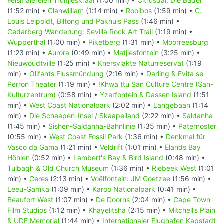
Felsmalereien Truitjieskraal
(1:00 min) •
Citrusdal: Die Bäder
(1:52 min) •
Clanwilliam
(1:14 min) •
Rooibos
(1:59 min) •
C.
Louis Leipoldt, Biltong und Pakhuis Pass
(1:46 min) •
Cedarberg Wanderung: Sevilla Rock Art Trail
(1:19 min) •
Wupperthal
(1:00 min) •
Piketberg
(1:31 min) •
Moorreesburg
(1:23 min) •
Aurora
(0:49 min) •
Matjiesfontein
(3:25 min) •
Nieuwoudtville
(1:25 min) •
Knersvlakte Naturreservat
(1:19
min) •
Olifants Flussmündung
(2:16 min) •
Darling & Evita se
Perron Theater
(1:19 min) •
!Khwa ttu San Culture Centre (San-
Kulturzentrum)
(0:58 min) •
Yzerfontein & Dassen Island
(1:51
min) •
West Coast Nationalpark
(2:02 min) •
Langebaan
(1:14
min) •
Die Schaapen-Insel / Skaapeiland
(2:22 min) •
Saldanha
(1:45 min) •
Sishen-Saldanha-Bahnlinie
(1:35 min) •
Paternoster
(0:55 min) •
West Coast Fossil Park
(1:36 min) •
Denkmal für
Vasco da Gama
(1:21 min) •
Veldrift
(1:01 min) •
Elands Bay
Höhlen
(0:52 min) •
Lambert's Bay & Bird Island
(0:48 min) •
Tulbagh & Old Church Museum
(1:36 min) •
Riebeek West
(1:01
min) •
Ceres
(2:13 min) •
Voëlfontein: JM Coetzee
(1:56 min) •
Leeu-Gamka
(1:09 min) •
Karoo Nationalpark
(0:41 min) •
Beaufort West
(1:07 min) •
De Doorns
(2:04 min) •
Cape Town
Film Studios
(1:12 min) •
Khayelitsha
(2:15 min) •
Mitchell’s Plain
& UDF Memorial
(1:44 min) •
Internationaler Flughafen Kapstadt