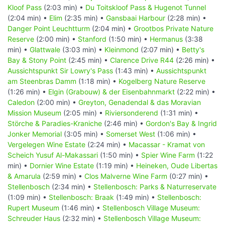
Kloof Pass
(2:03 min) •
Du Toitskloof Pass & Hugenot Tunnel
(2:04 min) •
Elim
(2:35 min) •
Gansbaai Harbour
(2:28 min) •
Danger Point Leuchtturm
(2:04 min) •
Grootbos Private Nature
Reserve
(2:00 min) •
Stanford
(1:50 min) •
Hermanus
(3:38
min) •
Glattwale
(3:03 min) •
Kleinmond
(2:07 min) •
Betty's
Bay & Stony Point
(2:45 min) •
Clarence Drive R44
(2:26 min) •
Aussichtspunkt Sir Lowry's Pass
(1:43 min) •
Aussichtspunkt
am Steenbras Damm
(1:18 min) •
Kogelberg Nature Reserve
(1:26 min) •
Elgin (Grabouw) & der Eisenbahnmarkt
(2:22 min) •
Caledon
(2:00 min) •
Greyton, Genadendal & das Moravian
Mission Museum
(2:05 min) •
Riviersonderend
(1:31 min) •
Störche & Paradies-Kraniche
(2:46 min) •
Gordon's Bay & Ingrid
Jonker Memorial
(3:05 min) •
Somerset West
(1:06 min) •
Vergelegen Wine Estate
(2:24 min) •
Macassar - Kramat von
Scheich Yusuf Al-Makassari
(1:50 min) •
Spier Wine Farm
(1:22
min) •
Dornier Wine Estate
(1:19 min) •
Heineken, Oude Libertas
& Amarula
(2:59 min) •
Clos Malverne Wine Farm
(0:27 min) •
Stellenbosch
(2:34 min) •
Stellenbosch: Parks & Naturreservate
(1:09 min) •
Stellenbosch: Braak
(1:49 min) •
Stellenbosch:
Rupert Museum
(1:46 min) •
Stellenbosch Village Museum:
Schreuder Haus
(2:32 min) •
Stellenbosch Village Museum: