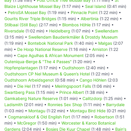
Bay
(1:58 min) •
Post Office Tree Mossel Bay
(1:11 min) •
St
Blaize Lighthouse Mossel Bay
(1:17 min) •
Seal Island
(0:41 min)
•
PetroSA Mossel Bay
(1:19 min) •
Pinnacle Point
(1:22 min) •
Gourits River Triple Bridges
(1:15 min) •
Albertinia
(1:22 min) •
Stilbaai (Still Bay)
(2:17 min) •
Blombos Höhle
(1:17 min) •
Riversdale
(1:02 min) •
Heidelberg
(1:07 min) •
Swellendam
(3:15 min) •
Swellendam Baudenkmäler & Drostdy Museum
(1:19 min) •
Bontebok National Park
(1:40 min) •
Malgas
(2:07
min) •
De Hoop National Reserve
(1:16 min) •
Arniston
(1:22
min) •
Cape Agulhas & African Monument
(2:05 min) •
Outeniqua-Berge & "The 4 Passes"
(1:20 min) •
Hopfenplantagen
(1:17 min) •
Oudtshoorn
(2:40 min) •
Oudtshoorn CP Nel Museum & Queen’s Hotel
(1:22 min) •
Oudtshoorn Arbeidsgenot
(0:58 min) •
Cango Höhlen
(2:03
min) •
Die Hel
(1:17 min) •
Meiringspoort Falls
(1:06 min) •
Swartberg Pass
(1:15 min) •
Prince Albert
(1:38 min) •
Gamkaberg Nature Reserve
(1:01 min) •
Calitzdorp
(1:25 min) •
Ladismith
(2:01 min) •
Ronnies Sex Shop
(1:11 min) •
Barrydale
(1:03 min) •
Montagu
(1:22 min) •
Montagu Bird Hide
(0:21 min)
•
Cogmanskloof & Old English Fort
(1:17 min) •
Robertson
(1:51
min) •
McGregor
(1:50 min) •
Worcester & Karoo Botanical
Gardens
(2:04 min) •
Bosjes Die Kuur Chapel
(1:48 min) •
Bain's