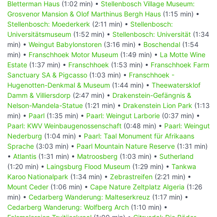
Bletterman Haus
(1:02 min) •
Stellenbosch Village Museum:
Grosvenor Mansion & Olof Marthinus Bergh Haus
(1:15 min) •
Stellenbosch: Moederkerk
(2:11 min) •
Stellenbosch:
Universitätsmuseum
(1:52 min) •
Stellenbosch: Universität
(1:34
min) •
Weingut Babylonstoren
(3:16 min) •
Boschendal
(1:54
min) •
Franschhoek Motor Museum
(1:49 min) •
La Motte Wine
Estate
(1:37 min) •
Franschhoek
(1:53 min) •
Franschhoek Farm
Sanctuary SA & Pigcasso
(1:03 min) •
Franschhoek -
Hugenotten-Denkmal & Museum
(1:44 min) •
Theewatersklof
Damm & Villiersdorp
(2:47 min) •
Drakenstein-Gefängnis &
Nelson-Mandela-Statue
(1:21 min) •
Drakenstein Lion Park
(1:13
min) •
Paarl
(1:35 min) •
Paarl: Weingut Larborie
(0:37 min) •
Paarl: KWV Weinbaugenossenschaft
(0:48 min) •
Paarl: Weingut
Nederburg
(1:04 min) •
Paarl: Taal Monument für Afrikaans
Sprache
(3:03 min) •
Paarl Mountain Nature Reserve
(1:31 min)
•
Atlantis
(1:31 min) •
Matroosberg
(1:03 min) •
Sutherland
(1:20 min) •
Laingsburg Flood Museum
(1:29 min) •
Tankwa
Karoo Nationalpark
(1:34 min) •
Zebrastreifen
(2:21 min) •
Mount Ceder
(1:06 min) •
Cape Nature Zeltplatz Algeria
(1:26
min) •
Cedarberg Wanderung: Malteserkreuz
(1:17 min) •
Cedarberg Wanderung: Wolfberg Arch
(1:10 min) •