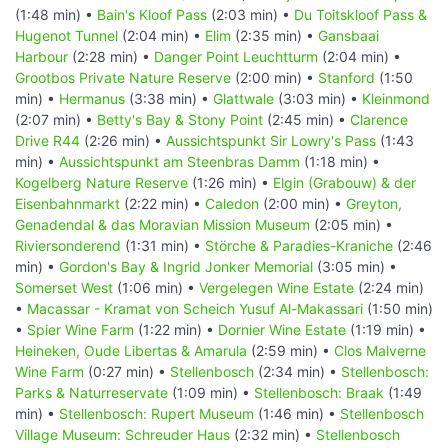
(1:48 min) •
Bain's Kloof Pass
(2:03 min) •
Du Toitskloof Pass &
Hugenot Tunnel
(2:04 min) •
Elim
(2:35 min) •
Gansbaai
Harbour
(2:28 min) •
Danger Point Leuchtturm
(2:04 min) •
Grootbos Private Nature Reserve
(2:00 min) •
Stanford
(1:50
min) •
Hermanus
(3:38 min) •
Glattwale
(3:03 min) •
Kleinmond
(2:07 min) •
Betty's Bay & Stony Point
(2:45 min) •
Clarence
Drive R44
(2:26 min) •
Aussichtspunkt Sir Lowry's Pass
(1:43
min) •
Aussichtspunkt am Steenbras Damm
(1:18 min) •
Kogelberg Nature Reserve
(1:26 min) •
Elgin (Grabouw) & der
Eisenbahnmarkt
(2:22 min) •
Caledon
(2:00 min) •
Greyton,
Genadendal & das Moravian Mission Museum
(2:05 min) •
Riviersonderend
(1:31 min) •
Störche & Paradies-Kraniche
(2:46
min) •
Gordon's Bay & Ingrid Jonker Memorial
(3:05 min) •
Somerset West
(1:06 min) •
Vergelegen Wine Estate
(2:24 min)
•
Macassar - Kramat von Scheich Yusuf Al-Makassari
(1:50 min)
•
Spier Wine Farm
(1:22 min) •
Dornier Wine Estate
(1:19 min) •
Heineken, Oude Libertas & Amarula
(2:59 min) •
Clos Malverne
Wine Farm
(0:27 min) •
Stellenbosch
(2:34 min) •
Stellenbosch:
Parks & Naturreservate
(1:09 min) •
Stellenbosch: Braak
(1:49
min) •
Stellenbosch: Rupert Museum
(1:46 min) •
Stellenbosch
Village Museum: Schreuder Haus
(2:32 min) •
Stellenbosch