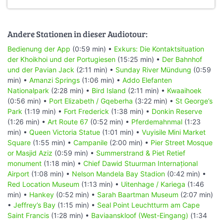
Andere Stationen in dieser Audiotour:
Bedienung der App
(0:59 min) •
Exkurs: Die Kontaktsituation
der Khoikhoi und der Portugiesen
(15:25 min) •
Der Bahnhof
und der Pavian Jack
(2:11 min) •
Sunday River Mündung
(0:59
min) •
Amanzi Springs
(1:06 min) •
Addo Elefanten
Nationalpark
(2:28 min) •
Bird Island
(2:11 min) •
Kwaaihoek
(0:56 min) •
Port Elizabeth / Gqeberha
(3:22 min) •
St George’s
Park
(1:19 min) •
Fort Frederick
(1:38 min) •
Donkin Reserve
(1:26 min) •
Art Route 67
(0:52 min) •
Pferdemahnmal
(1:23
min) •
Queen Victoria Statue
(1:01 min) •
Vuyisile Mini Market
Square
(1:55 min) •
Campanile
(2:00 min) •
Pier Street Mosque
or Masjid Aziz
(0:59 min) •
Summerstrand & Piet Retief
monument
(1:18 min) •
Chief Dawid Stuurman Internațional
Airport
(1:08 min) •
Nelson Mandela Bay Stadion
(0:42 min) •
Red Location Museum
(1:13 min) •
Uitenhage / Kariega
(1:46
min) •
Hankey
(0:52 min) •
Sarah Baartman Museum
(2:07 min)
•
Jeffrey’s Bay
(1:15 min) •
Seal Point Leuchtturm am Cape
Saint Francis
(1:28 min) •
Baviaanskloof (West-Eingang)
(1:34