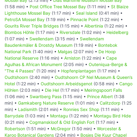
Mossel Bay
(2:13 min) •
Dias Maritime Museum Mossel Bay
(1:58 min) •
Post Office Tree Mossel Bay
(1:11 min) •
St Blaize
Lighthouse Mossel Bay
(1:17 min) •
Seal Island
(0:41 min) •
PetroSA Mossel Bay
(1:19 min) •
Pinnacle Point
(1:22 min) •
Gourits River Triple Bridges
(1:15 min) •
Albertinia
(1:22 min) •
Blombos Höhle
(1:17 min) •
Riversdale
(1:02 min) •
Heidelberg
(1:07 min) •
Swellendam
(3:15 min) •
Swellendam
Baudenkmäler & Drostdy Museum
(1:19 min) •
Bontebok
National Park
(1:40 min) •
Malgas
(2:07 min) •
De Hoop
National Reserve
(1:16 min) •
Arniston
(1:22 min) •
Cape
Agulhas & African Monument
(2:05 min) •
Outeniqua-Berge &
"The 4 Passes"
(1:20 min) •
Hopfenplantagen
(1:17 min) •
Oudtshoorn
(2:40 min) •
Oudtshoorn CP Nel Museum & Queen’s
Hotel
(1:22 min) •
Oudtshoorn Arbeidsgenot
(0:58 min) •
Cango
Höhlen
(2:03 min) •
Die Hel
(1:17 min) •
Meiringspoort Falls
(1:06 min) •
Swartberg Pass
(1:15 min) •
Prince Albert
(1:38
min) •
Gamkaberg Nature Reserve
(1:01 min) •
Calitzdorp
(1:25
min) •
Ladismith
(2:01 min) •
Ronnies Sex Shop
(1:11 min) •
Barrydale
(1:03 min) •
Montagu
(1:22 min) •
Montagu Bird Hide
(0:21 min) •
Cogmanskloof & Old English Fort
(1:17 min) •
Robertson
(1:51 min) •
McGregor
(1:50 min) •
Worcester &
Karoo Botanical Gardens
(2:04 min) •
Bosjes Die Kuur Chapel