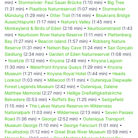
min) •
Stormsrivier: Paul Sauer Brücke
(1:10 min) •
Big Tree
(1:31 min) •
Plaatbos Naturreservat
(1:07 min) •
Stormsriver
Mündung
(1:29 min) •
Otter Trail
(1:14 min) •
Bloukrans Bridge
Aussichtspunkt
(1:17 min) •
Nature’s Valley
(1:45 min) •
Monkeyland & Birds of Eden
(2:16 min) •
Keurboomstrand
(1:43
min) •
Keurboom River Nature Reserve
(1:11 min) •
Plettenberg
Bay
(1:27 min) •
Beacon Island
(1:57 min) •
Robberg Nature
Reserve
(1:31 min) •
Nelson Bay Cave
(1:24 min) •
Sao Gonçalo
Siedlung
(2:34 min) •
Garden of Eden Naturreservat
(1:08 min)
•
Noetzie
(1:12 min) •
Knysna
(2:48 min) •
Knysna Lagoon
(1:30 min) •
Waterfront Knysna Quays
(1:29 min) •
Knysna
Museum
(1:21 min) •
Knysna Royal Hotel
(1:44 min) •
Heads
Lookout
(1:03 min) •
Millwood
(1:11 min) •
Outeniqua Diepwalle
Forest Legends Museum
(2:42 min) •
Outeniqua, Dalene
Matthee Memorial
(2:27 min) •
Heilige Dreifaltigkeitskirche
Belvedere
(0:53 min) •
Buffel’s Bay
(1:25 min) •
Sedgefield
(1:15 min) •
The Lakes Nature Reserve im Wilderness
Nationalpark
(1:03 min) •
Wilderness
(2:13 min) •
Seven Passes
Road
(1:36 min) •
George
(2:52 min) •
Outeniqua Transport
Museum George
(1:10 min) •
George Fancourt
(1:01 min) •
Pacaltsdorp
(1:12 min) •
Great Brak River Museum
(0:58 min) •