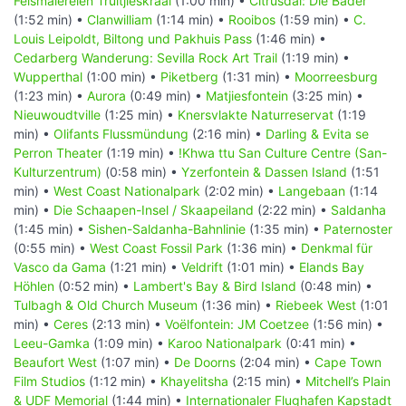
Felsmalereien Truitjieskraal
(1:00 min) •
Citrusdal: Die Bäder
(1:52 min) •
Clanwilliam
(1:14 min) •
Rooibos
(1:59 min) •
C.
Louis Leipoldt, Biltong und Pakhuis Pass
(1:46 min) •
Cedarberg Wanderung: Sevilla Rock Art Trail
(1:19 min) •
Wupperthal
(1:00 min) •
Piketberg
(1:31 min) •
Moorreesburg
(1:23 min) •
Aurora
(0:49 min) •
Matjiesfontein
(3:25 min) •
Nieuwoudtville
(1:25 min) •
Knersvlakte Naturreservat
(1:19
min) •
Olifants Flussmündung
(2:16 min) •
Darling & Evita se
Perron Theater
(1:19 min) •
!Khwa ttu San Culture Centre (San-
Kulturzentrum)
(0:58 min) •
Yzerfontein & Dassen Island
(1:51
min) •
West Coast Nationalpark
(2:02 min) •
Langebaan
(1:14
min) •
Die Schaapen-Insel / Skaapeiland
(2:22 min) •
Saldanha
(1:45 min) •
Sishen-Saldanha-Bahnlinie
(1:35 min) •
Paternoster
(0:55 min) •
West Coast Fossil Park
(1:36 min) •
Denkmal für
Vasco da Gama
(1:21 min) •
Veldrift
(1:01 min) •
Elands Bay
Höhlen
(0:52 min) •
Lambert's Bay & Bird Island
(0:48 min) •
Tulbagh & Old Church Museum
(1:36 min) •
Riebeek West
(1:01
min) •
Ceres
(2:13 min) •
Voëlfontein: JM Coetzee
(1:56 min) •
Leeu-Gamka
(1:09 min) •
Karoo Nationalpark
(0:41 min) •
Beaufort West
(1:07 min) •
De Doorns
(2:04 min) •
Cape Town
Film Studios
(1:12 min) •
Khayelitsha
(2:15 min) •
Mitchell’s Plain
& UDF Memorial
(1:44 min) •
Internationaler Flughafen Kapstadt