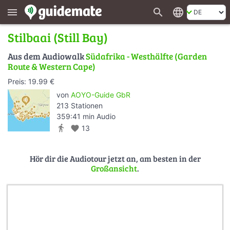
search
language
menu
Stilbaai (Still Bay)
Aus dem Audiowalk
Südafrika - Westhälfte (Garden
Route & Western Cape)
Preis: 19.99 €
von
AOYO-Guide GbR
213 Stationen
359:41 min Audio
directions_walk
favorite
13
Hör dir die Audiotour jetzt an, am besten in der
Großansicht
.