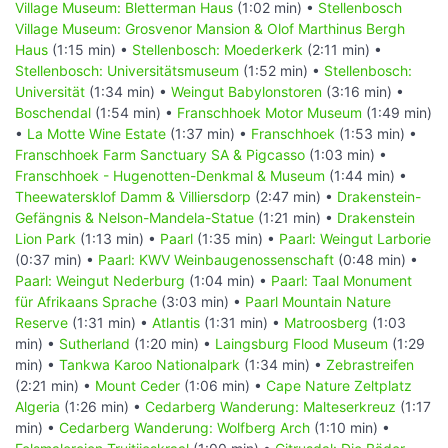
Village Museum: Bletterman Haus
(1:02 min) •
Stellenbosch
Village Museum: Grosvenor Mansion & Olof Marthinus Bergh
Haus
(1:15 min) •
Stellenbosch: Moederkerk
(2:11 min) •
Stellenbosch: Universitätsmuseum
(1:52 min) •
Stellenbosch:
Universität
(1:34 min) •
Weingut Babylonstoren
(3:16 min) •
Boschendal
(1:54 min) •
Franschhoek Motor Museum
(1:49 min)
•
La Motte Wine Estate
(1:37 min) •
Franschhoek
(1:53 min) •
Franschhoek Farm Sanctuary SA & Pigcasso
(1:03 min) •
Franschhoek - Hugenotten-Denkmal & Museum
(1:44 min) •
Theewatersklof Damm & Villiersdorp
(2:47 min) •
Drakenstein-
Gefängnis & Nelson-Mandela-Statue
(1:21 min) •
Drakenstein
Lion Park
(1:13 min) •
Paarl
(1:35 min) •
Paarl: Weingut Larborie
(0:37 min) •
Paarl: KWV Weinbaugenossenschaft
(0:48 min) •
Paarl: Weingut Nederburg
(1:04 min) •
Paarl: Taal Monument
für Afrikaans Sprache
(3:03 min) •
Paarl Mountain Nature
Reserve
(1:31 min) •
Atlantis
(1:31 min) •
Matroosberg
(1:03
min) •
Sutherland
(1:20 min) •
Laingsburg Flood Museum
(1:29
min) •
Tankwa Karoo Nationalpark
(1:34 min) •
Zebrastreifen
(2:21 min) •
Mount Ceder
(1:06 min) •
Cape Nature Zeltplatz
Algeria
(1:26 min) •
Cedarberg Wanderung: Malteserkreuz
(1:17
min) •
Cedarberg Wanderung: Wolfberg Arch
(1:10 min) •