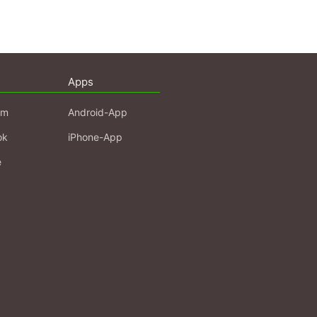
Apps
am
Android-App
ok
iPhone-App
e