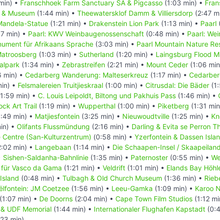
min) •
Franschhoek Farm Sanctuary SA & Pigcasso
(1:03 min) •
Fran
l & Museum
(1:44 min) •
Theewatersklof Damm & Villiersdorp
(2:47 m
Mandela-Statue
(1:21 min) •
Drakenstein Lion Park
(1:13 min) •
Paarl
7 min) •
Paarl: KWV Weinbaugenossenschaft
(0:48 min) •
Paarl: We
nument für Afrikaans Sprache
(3:03 min) •
Paarl Mountain Nature Re
atroosberg
(1:03 min) •
Sutherland
(1:20 min) •
Laingsburg Flood 
alpark
(1:34 min) •
Zebrastreifen
(2:21 min) •
Mount Ceder
(1:06 min
6 min) •
Cedarberg Wanderung: Malteserkreuz
(1:17 min) •
Cedarber
min) •
Felsmalereien Truitjieskraal
(1:00 min) •
Citrusdal: Die Bäder
(1:
1:59 min) •
C. Louis Leipoldt, Biltong und Pakhuis Pass
(1:46 min) •
ck Art Trail
(1:19 min) •
Wupperthal
(1:00 min) •
Piketberg
(1:31 min
:49 min) •
Matjiesfontein
(3:25 min) •
Nieuwoudtville
(1:25 min) •
Kn
in) •
Olifants Flussmündung
(2:16 min) •
Darling & Evita se Perron T
e Centre (San-Kulturzentrum)
(0:58 min) •
Yzerfontein & Dassen Isla
:02 min) •
Langebaan
(1:14 min) •
Die Schaapen-Insel / Skaapeilan
•
Sishen-Saldanha-Bahnlinie
(1:35 min) •
Paternoster
(0:55 min) •
We
 für Vasco da Gama
(1:21 min) •
Veldrift
(1:01 min) •
Elands Bay Höhl
Island
(0:48 min) •
Tulbagh & Old Church Museum
(1:36 min) •
Rieb
ëlfontein: JM Coetzee
(1:56 min) •
Leeu-Gamka
(1:09 min) •
Karoo N
(1:07 min) •
De Doorns
(2:04 min) •
Cape Town Film Studios
(1:12 mi
in & UDF Memorial
(1:44 min) •
Internationaler Flughafen Kapstadt
(0:4
:23 min)