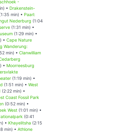
schhoek -
in) •
Drakenstein-
(1:35 min) •
Paarl:
ingut Nederburg
(1:04
serve
(1:31 min) •
Museum
(1:29 min) •
) •
Cape Nature
g Wanderung:
52 min) •
Clanwilliam
Cedarberg
) •
Moorreesburg
ersvlakte
heater
(1:19 min) •
nd
(1:51 min) •
West
d
(2:22 min) •
st Coast Fossil Park
en
(0:52 min) •
eek West
(1:01 min) •
ationalpark
(0:41
n) •
Khayelitsha
(2:15
8 min) •
Athlone