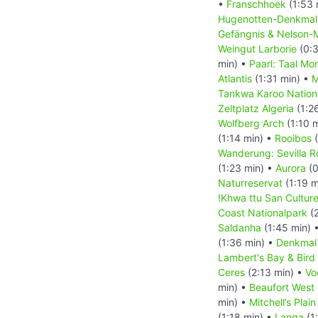
•
Franschhoek
(1:53 
Hugenotten-Denkma
Gefängnis & Nelson-
Weingut Larborie
(0:3
min) •
Paarl: Taal Mo
Atlantis
(1:31 min) •
M
Tankwa Karoo Nation
Zeltplatz Algeria
(1:2
Wolfberg Arch
(1:10 
(1:14 min) •
Rooibos
(
Wanderung: Sevilla Ro
(1:23 min) •
Aurora
(0
Naturreservat
(1:19 m
!Khwa ttu San Cultur
Coast Nationalpark
(2
Saldanha
(1:45 min) 
(1:36 min) •
Denkmal
Lambert's Bay & Bird 
Ceres
(2:13 min) •
Vo
min) •
Beaufort West
min) •
Mitchell’s Pla
(1:18 min) •
Langa
(1