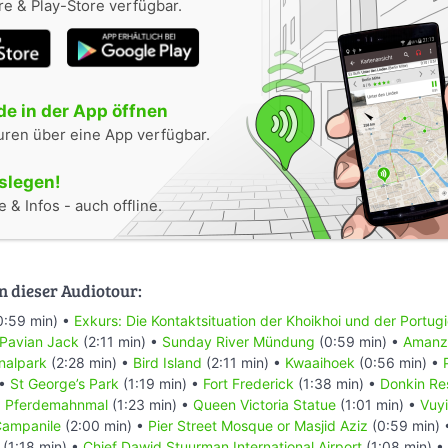
e & Play-Store verfügbar.
e in der App öffnen
uren über eine App verfügbar.
oslegen!
 & Infos - auch offline.
n dieser Audiotour:
0:59 min) •
Exkurs: Die Kontaktsituation der Khoikhoi und der Portug
 Pavian Jack
(2:11 min) •
Sunday River Mündung
(0:59 min) •
Amanzi
nalpark
(2:28 min) •
Bird Island
(2:11 min) •
Kwaaihoek
(0:56 min) •
 •
St George’s Park
(1:19 min) •
Fort Frederick
(1:38 min) •
Donkin Re
•
Pferdemahnmal
(1:23 min) •
Queen Victoria Statue
(1:01 min) •
Vuyi
ampanile
(2:00 min) •
Pier Street Mosque or Masjid Aziz
(0:59 min)
(1:18 min) •
Chief Dawid Stuurman Internațional Airport
(1:08 min) •