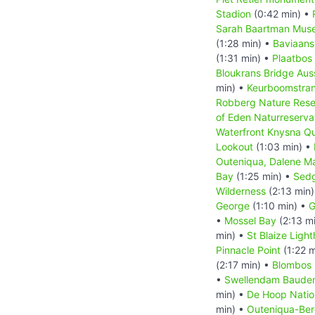
Stadion
(0:42 min) •
Sarah Baartman Mus
(1:28 min) •
Baviaans
(1:31 min) •
Plaatbos
Bloukrans Bridge Aus
min) •
Keurboomstra
Robberg Nature Rese
of Eden Naturreserva
Waterfront Knysna Q
Lookout
(1:03 min) •
Outeniqua, Dalene M
Bay
(1:25 min) •
Sedg
Wilderness
(2:13 min
George
(1:10 min) •
G
•
Mossel Bay
(2:13 m
min) •
St Blaize Ligh
Pinnacle Point
(1:22 m
(2:17 min) •
Blombos 
•
Swellendam Baude
min) •
De Hoop Natio
min) •
Outeniqua-Ber