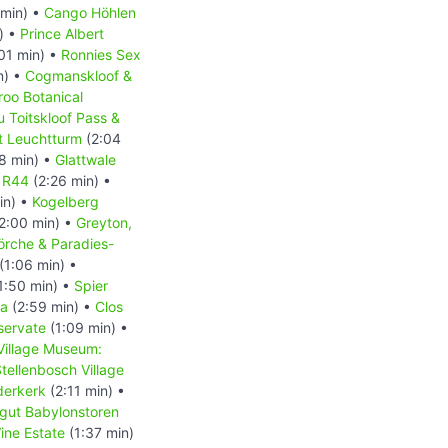
min) •
Cango Höhlen
) •
Prince Albert
01 min) •
Ronnies Sex
n) •
Cogmanskloof &
roo Botanical
u Toitskloof Pass &
t Leuchtturm
(2:04
8 min) •
Glattwale
e R44
(2:26 min) •
in) •
Kogelberg
2:00 min) •
Greyton,
örche & Paradies-
(1:06 min) •
1:50 min) •
Spier
la
(2:59 min) •
Clos
servate
(1:09 min) •
Village Museum:
tellenbosch Village
derkerk
(2:11 min) •
gut Babylonstoren
ine Estate
(1:37 min)