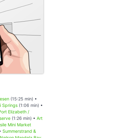
iesen
(15:25 min) •
 Springs
(1:06 min) •
Port Elizabeth /
serve
(1:26 min) •
Art
sile Mini Market
 •
Summerstrand &
Nelson Mandela Bay