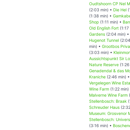
Oudtshoorn CP Nel M
(2:03 min) •
Die Hel
(
(1:38 min) •
Gamkabe
Shop
(1:11 min) •
Bar
Old English Fort
(1:17
Gardens
(2:04 min) 
Hugenot Tunnel
(2:04
min) •
Grootbos Priv
(3:03 min) •
Kleinmo
Aussichtspunkt Sir L
Nature Reserve
(1:26
Genadendal & das Mo
Kraniche
(2:46 min) 
Vergelegen Wine Esta
Wine Farm
(1:22 min)
Malverne Wine Farm
(
Stellenbosch: Braak
(
Schreuder Haus
(2:32
Museum: Grosvenor M
Stellenbosch: Univer
(3:16 min) •
Boschen