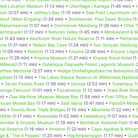
Red Location Museum
(1:13 min) •
Uitenhage / Kariega
(1:46 min) •
eum
(2:07 min) •
Jeffrey’s Bay
(1:15 min) •
Seal Point Leuchtturm am
kloof (West-Eingang)
(1:34 min) •
Stormsrivier: Paul Sauer Brücke
(1
 Naturreservat
(1:07 min) •
Stormsriver Mündung
(1:29 min) •
Otter T
sichtspunkt
(1:17 min) •
Nature’s Valley
(1:45 min) •
Monkeyland & Bi
nd
(1:43 min) •
Keurboom River Nature Reserve
(1:11 min) •
Plettenb
rve
(1:31 min) •
Nelson Bay Cave
(1:24 min) •
Sao Gonçalo Siedlung
t
(1:08 min) •
Noetzie
(1:12 min) •
Knysna
(2:48 min) •
Knysna Lago
uays
(1:29 min) •
Knysna Museum
(1:21 min) •
Knysna Royal Hotel
(1
Millwood
(1:11 min) •
Outeniqua Diepwalle Forest Legends Museum
(
atthee Memorial
(2:27 min) •
Heilige Dreifaltigkeitskirche Belvedere
(
efield
(1:15 min) •
The Lakes Nature Reserve im Wilderness Nationa
) •
Seven Passes Road
(1:36 min) •
George
(2:52 min) •
Outeniqua T
eorge Fancourt
(1:01 min) •
Pacaltsdorp
(1:12 min) •
Great Brak Ri
in) •
Dias Maritime Museum Mossel Bay
(1:58 min) •
Post Office Tre
thouse Mossel Bay
(1:17 min) •
Seal Island
(0:41 min) •
PetroSA Moss
in) •
Gourits River Triple Bridges
(1:15 min) •
Albertinia
(1:22 min) •
S
Höhle
(1:17 min) •
Riversdale
(1:02 min) •
Heidelberg
(1:07 min) •
Sw
nkmäler & Drostdy Museum
(1:19 min) •
Bontebok National Park
(1:4
nal Reserve
(1:16 min) •
Arniston
(1:22 min) •
Cape Agulhas & Afric
ge & "The 4 Passes"
(1:20 min) •
Hopfenplantagen
(1:17 min) •
Oudt