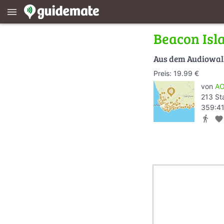
menu
Beacon Isl
Aus dem Audiowa
Preis: 19.99 €
von
AO
213 St
359:41
directions_walk
favorite