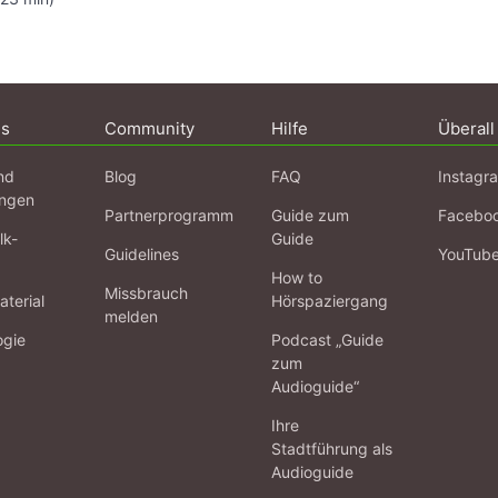
ns
Community
Hilfe
Überall
nd
Blog
FAQ
Instagr
ngen
Partnerprogramm
Guide zum
Facebo
lk-
Guide
Guidelines
YouTub
How to
Missbrauch
terial
Hörspaziergang
melden
ogie
Podcast „Guide
zum
Audioguide“
Ihre
Stadtführung als
Audioguide