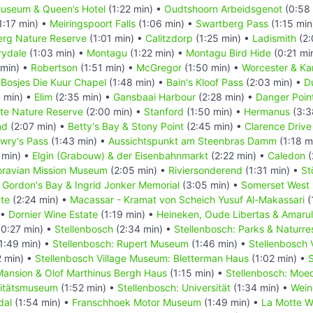
useum & Queen’s Hotel
(1:22 min) •
Oudtshoorn Arbeidsgenot
(0:58 
1:17 min) •
Meiringspoort Falls
(1:06 min) •
Swartberg Pass
(1:15 min
rg Nature Reserve
(1:01 min) •
Calitzdorp
(1:25 min) •
Ladismith
(2:
rydale
(1:03 min) •
Montagu
(1:22 min) •
Montagu Bird Hide
(0:21 mi
 min) •
Robertson
(1:51 min) •
McGregor
(1:50 min) •
Worcester & Ka
•
Bosjes Die Kuur Chapel
(1:48 min) •
Bain's Kloof Pass
(2:03 min) •
D
 min) •
Elim
(2:35 min) •
Gansbaai Harbour
(2:28 min) •
Danger Poin
ate Nature Reserve
(2:00 min) •
Stanford
(1:50 min) •
Hermanus
(3:3
nd
(2:07 min) •
Betty's Bay & Stony Point
(2:45 min) •
Clarence Driv
owry's Pass
(1:43 min) •
Aussichtspunkt am Steenbras Damm
(1:18 m
 min) •
Elgin (Grabouw) & der Eisenbahnmarkt
(2:22 min) •
Caledon
(
ravian Mission Museum
(2:05 min) •
Riviersonderend
(1:31 min) •
St
•
Gordon's Bay & Ingrid Jonker Memorial
(3:05 min) •
Somerset West
te
(2:24 min) •
Macassar - Kramat von Scheich Yusuf Al-Makassari
(
 •
Dornier Wine Estate
(1:19 min) •
Heineken, Oude Libertas & Amaru
0:27 min) •
Stellenbosch
(2:34 min) •
Stellenbosch: Parks & Naturre
1:49 min) •
Stellenbosch: Rupert Museum
(1:46 min) •
Stellenbosch 
 min) •
Stellenbosch Village Museum: Bletterman Haus
(1:02 min) •
S
ansion & Olof Marthinus Bergh Haus
(1:15 min) •
Stellenbosch: Moe
sitätsmuseum
(1:52 min) •
Stellenbosch: Universität
(1:34 min) •
Wein
dal
(1:54 min) •
Franschhoek Motor Museum
(1:49 min) •
La Motte W