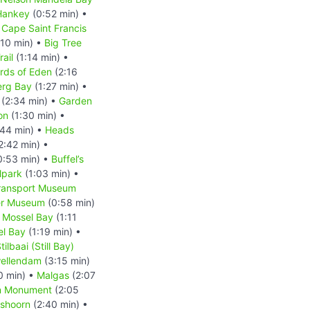
Hankey
(0:52 min) •
 Cape Saint Francis
:10 min) •
Big Tree
rail
(1:14 min) •
rds of Eden
(2:16
erg Bay
(1:27 min) •
(2:34 min) •
Garden
on
(1:30 min) •
:44 min) •
Heads
2:42 min) •
0:53 min) •
Buffel’s
lpark
(1:03 min) •
ransport Museum
ver Museum
(0:58 min)
e Mossel Bay
(1:11
el Bay
(1:19 min) •
tilbaai (Still Bay)
ellendam
(3:15 min)
0 min) •
Malgas
(2:07
an Monument
(2:05
shoorn
(2:40 min) •