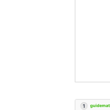
1
guidemate