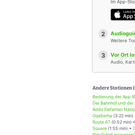
Im App-Stor
2
Audioguid
Weitere To
3
Vor Ort l
Audio, Karte
Andere Stationen i
Bedienung der App
(
Der Bahnhof und der
Addo Elefanten Natio
Gqeberha
(3:22 min)
Route 67
(0:52 min) 
Square
(1:55 min) •
C
Piet Retief monument