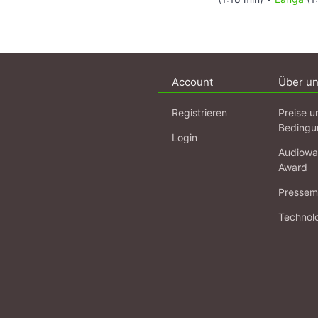
Account
Über u
Registrieren
Preise u
Bedingu
Login
Audiowa
Award
Pressema
Technol