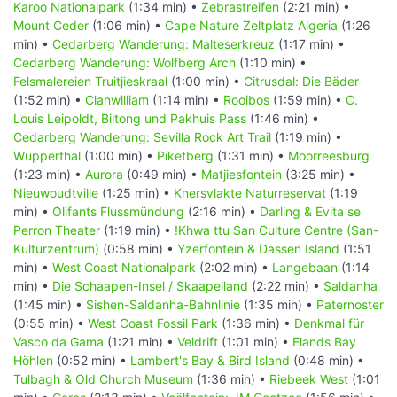
Karoo Nationalpark
(1:34 min) •
Zebrastreifen
(2:21 min) •
Mount Ceder
(1:06 min) •
Cape Nature Zeltplatz Algeria
(1:26
min) •
Cedarberg Wanderung: Malteserkreuz
(1:17 min) •
Cedarberg Wanderung: Wolfberg Arch
(1:10 min) •
Felsmalereien Truitjieskraal
(1:00 min) •
Citrusdal: Die Bäder
(1:52 min) •
Clanwilliam
(1:14 min) •
Rooibos
(1:59 min) •
C.
Louis Leipoldt, Biltong und Pakhuis Pass
(1:46 min) •
Cedarberg Wanderung: Sevilla Rock Art Trail
(1:19 min) •
Wupperthal
(1:00 min) •
Piketberg
(1:31 min) •
Moorreesburg
(1:23 min) •
Aurora
(0:49 min) •
Matjiesfontein
(3:25 min) •
Nieuwoudtville
(1:25 min) •
Knersvlakte Naturreservat
(1:19
min) •
Olifants Flussmündung
(2:16 min) •
Darling & Evita se
Perron Theater
(1:19 min) •
!Khwa ttu San Culture Centre (San-
Kulturzentrum)
(0:58 min) •
Yzerfontein & Dassen Island
(1:51
min) •
West Coast Nationalpark
(2:02 min) •
Langebaan
(1:14
min) •
Die Schaapen-Insel / Skaapeiland
(2:22 min) •
Saldanha
(1:45 min) •
Sishen-Saldanha-Bahnlinie
(1:35 min) •
Paternoster
(0:55 min) •
West Coast Fossil Park
(1:36 min) •
Denkmal für
Vasco da Gama
(1:21 min) •
Veldrift
(1:01 min) •
Elands Bay
Höhlen
(0:52 min) •
Lambert's Bay & Bird Island
(0:48 min) •
Tulbagh & Old Church Museum
(1:36 min) •
Riebeek West
(1:01