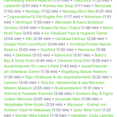
Gamkaberg Nature Reserve
(1:01 min) •
Calitzdorp
(1:25 min) •
Ladismith
(2:01 min) •
Ronnies Sex Shop
(1:11 min) •
Barrydale
(1:03 min) •
Montagu
(1:22 min) •
Montagu Bird Hide
(0:21 min)
•
Cogmanskloof & Old English Fort
(1:17 min) •
Robertson
(1:51
min) •
McGregor
(1:50 min) •
Worcester & Karoo Botanical
Gardens
(2:04 min) •
Bosjes Die Kuur Chapel
(1:48 min) •
Bain's
Kloof Pass
(2:03 min) •
Du Toitskloof Pass & Hugenot Tunnel
(2:04 min) •
Elim
(2:35 min) •
Gansbaai Harbour
(2:28 min) •
Danger Point Leuchtturm
(2:04 min) •
Grootbos Private Nature
Reserve
(2:00 min) •
Stanford
(1:50 min) •
Hermanus
(3:38
min) •
Glattwale
(3:03 min) •
Kleinmond
(2:07 min) •
Betty's
Bay & Stony Point
(2:45 min) •
Clarence Drive R44
(2:26 min) •
Aussichtspunkt Sir Lowry's Pass
(1:43 min) •
Aussichtspunkt
am Steenbras Damm
(1:18 min) •
Kogelberg Nature Reserve
(1:26 min) •
Elgin (Grabouw) & der Eisenbahnmarkt
(2:22 min) •
Caledon
(2:00 min) •
Greyton, Genadendal & das Moravian
Mission Museum
(2:05 min) •
Riviersonderend
(1:31 min) •
Störche & Paradies-Kraniche
(2:46 min) •
Gordon's Bay & Ingrid
Jonker Memorial
(3:05 min) •
Somerset West
(1:06 min) •
Vergelegen Wine Estate
(2:24 min) •
Macassar - Kramat von
Scheich Yusuf Al-Makassari
(1:50 min) •
Spier Wine Farm
(1:22
min) •
Dornier Wine Estate
(1:19 min) •
Heineken, Oude Libertas