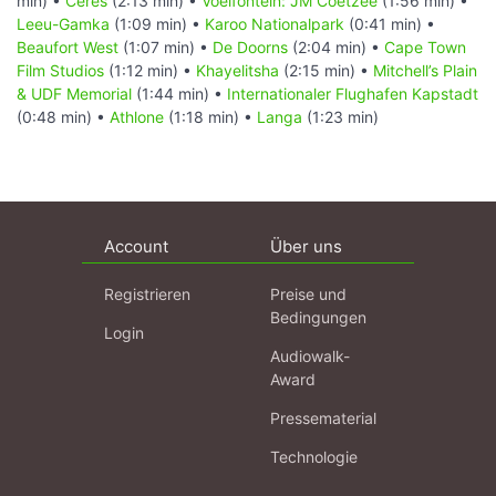
min) •
Ceres
(2:13 min) •
Voëlfontein: JM Coetzee
(1:56 min) •
Leeu-Gamka
(1:09 min) •
Karoo Nationalpark
(0:41 min) •
Beaufort West
(1:07 min) •
De Doorns
(2:04 min) •
Cape Town
Film Studios
(1:12 min) •
Khayelitsha
(2:15 min) •
Mitchell’s Plain
& UDF Memorial
(1:44 min) •
Internationaler Flughafen Kapstadt
(0:48 min) •
Athlone
(1:18 min) •
Langa
(1:23 min)
Account
Über uns
Registrieren
Preise und
Bedingungen
Login
Audiowalk-
Award
Pressematerial
Technologie