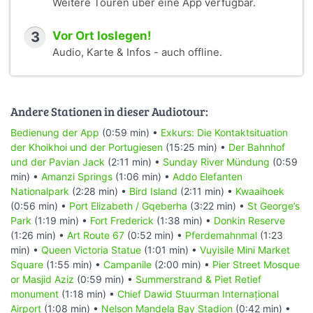
Weitere Touren über eine App verfügbar.
3
Vor Ort loslegen!
Audio, Karte & Infos - auch offline.
Andere Stationen in dieser Audiotour:
Bedienung der App
(0:59 min) •
Exkurs: Die Kontaktsituation
der Khoikhoi und der Portugiesen
(15:25 min) •
Der Bahnhof
und der Pavian Jack
(2:11 min) •
Sunday River Mündung
(0:59
min) •
Amanzi Springs
(1:06 min) •
Addo Elefanten
Nationalpark
(2:28 min) •
Bird Island
(2:11 min) •
Kwaaihoek
(0:56 min) •
Port Elizabeth / Gqeberha
(3:22 min) •
St George’s
Park
(1:19 min) •
Fort Frederick
(1:38 min) •
Donkin Reserve
(1:26 min) •
Art Route 67
(0:52 min) •
Pferdemahnmal
(1:23
min) •
Queen Victoria Statue
(1:01 min) •
Vuyisile Mini Market
Square
(1:55 min) •
Campanile
(2:00 min) •
Pier Street Mosque
or Masjid Aziz
(0:59 min) •
Summerstrand & Piet Retief
monument
(1:18 min) •
Chief Dawid Stuurman Internațional
Airport
(1:08 min) •
Nelson Mandela Bay Stadion
(0:42 min) •