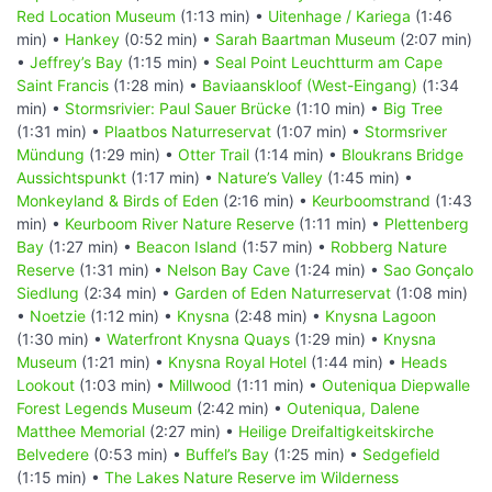
Red Location Museum
(1:13 min) •
Uitenhage / Kariega
(1:46
min) •
Hankey
(0:52 min) •
Sarah Baartman Museum
(2:07 min)
•
Jeffrey’s Bay
(1:15 min) •
Seal Point Leuchtturm am Cape
Saint Francis
(1:28 min) •
Baviaanskloof (West-Eingang)
(1:34
min) •
Stormsrivier: Paul Sauer Brücke
(1:10 min) •
Big Tree
(1:31 min) •
Plaatbos Naturreservat
(1:07 min) •
Stormsriver
Mündung
(1:29 min) •
Otter Trail
(1:14 min) •
Bloukrans Bridge
Aussichtspunkt
(1:17 min) •
Nature’s Valley
(1:45 min) •
Monkeyland & Birds of Eden
(2:16 min) •
Keurboomstrand
(1:43
min) •
Keurboom River Nature Reserve
(1:11 min) •
Plettenberg
Bay
(1:27 min) •
Beacon Island
(1:57 min) •
Robberg Nature
Reserve
(1:31 min) •
Nelson Bay Cave
(1:24 min) •
Sao Gonçalo
Siedlung
(2:34 min) •
Garden of Eden Naturreservat
(1:08 min)
•
Noetzie
(1:12 min) •
Knysna
(2:48 min) •
Knysna Lagoon
(1:30 min) •
Waterfront Knysna Quays
(1:29 min) •
Knysna
Museum
(1:21 min) •
Knysna Royal Hotel
(1:44 min) •
Heads
Lookout
(1:03 min) •
Millwood
(1:11 min) •
Outeniqua Diepwalle
Forest Legends Museum
(2:42 min) •
Outeniqua, Dalene
Matthee Memorial
(2:27 min) •
Heilige Dreifaltigkeitskirche
Belvedere
(0:53 min) •
Buffel’s Bay
(1:25 min) •
Sedgefield
(1:15 min) •
The Lakes Nature Reserve im Wilderness