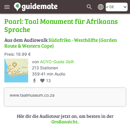
search
language
menu
Paarl: Taal Monument für Afrikaans
Sprache
Aus dem Audiowalk
Südafrika - Westhälfte (Garden
Route & Western Cape)
Preis: 19.99 €
von
AOYO-Guide GbR
213 Stationen
359:41 min Audio
directions_walk
favorite
13
www.taalmuseum.co.za
Hör dir die Audiotour jetzt an, am besten in der
Großansicht
.