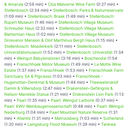
& Amarula
(2:59 min) •
Clos Malverne Wine Farm
(0:27 min) •
Stellenbosch
(2:34 min) •
Stellenbosch: Parks & Naturreservate
(1:09 min) •
Stellenbosch: Braak
(1:49 min) •
Stellenbosch:
Rupert Museum
(1:46 min) •
Stellenbosch Village Museum:
Schreuder Haus
(2:32 min) •
Stellenbosch Village Museum:
Bletterman Haus
(1:02 min) •
Stellenbosch Village Museum:
Grosvenor Mansion & Olof Marthinus Bergh Haus
(1:15 min) •
Stellenbosch: Moederkerk
(2:11 min) •
Stellenbosch:
Universitätsmuseum
(1:52 min) •
Stellenbosch: Universität
(1:34
min) •
Weingut Babylonstoren
(3:16 min) •
Boschendal
(1:54
min) •
Franschhoek Motor Museum
(1:49 min) •
La Motte Wine
Estate
(1:37 min) •
Franschhoek
(1:53 min) •
Franschhoek Farm
Sanctuary SA & Pigcasso
(1:03 min) •
Franschhoek -
Hugenotten-Denkmal & Museum
(1:44 min) •
Theewatersklof
Damm & Villiersdorp
(2:47 min) •
Drakenstein-Gefängnis &
Nelson-Mandela-Statue
(1:21 min) •
Drakenstein Lion Park
(1:13
min) •
Paarl
(1:35 min) •
Paarl: Weingut Larborie
(0:37 min) •
Paarl: KWV Weinbaugenossenschaft
(0:48 min) •
Paarl: Weingut
Nederburg
(1:04 min) •
Paarl Mountain Nature Reserve
(1:31
min) •
Atlantis
(1:31 min) •
Matroosberg
(1:03 min) •
Sutherland
(1:20 min) •
Laingsburg Flood Museum
(1:29 min) •
Tankwa