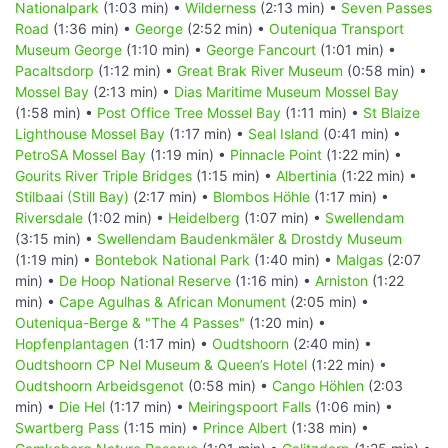
Nationalpark
(1:03 min) •
Wilderness
(2:13 min) •
Seven Passes
Road
(1:36 min) •
George
(2:52 min) •
Outeniqua Transport
Museum George
(1:10 min) •
George Fancourt
(1:01 min) •
Pacaltsdorp
(1:12 min) •
Great Brak River Museum
(0:58 min) •
Mossel Bay
(2:13 min) •
Dias Maritime Museum Mossel Bay
(1:58 min) •
Post Office Tree Mossel Bay
(1:11 min) •
St Blaize
Lighthouse Mossel Bay
(1:17 min) •
Seal Island
(0:41 min) •
PetroSA Mossel Bay
(1:19 min) •
Pinnacle Point
(1:22 min) •
Gourits River Triple Bridges
(1:15 min) •
Albertinia
(1:22 min) •
Stilbaai (Still Bay)
(2:17 min) •
Blombos Höhle
(1:17 min) •
Riversdale
(1:02 min) •
Heidelberg
(1:07 min) •
Swellendam
(3:15 min) •
Swellendam Baudenkmäler & Drostdy Museum
(1:19 min) •
Bontebok National Park
(1:40 min) •
Malgas
(2:07
min) •
De Hoop National Reserve
(1:16 min) •
Arniston
(1:22
min) •
Cape Agulhas & African Monument
(2:05 min) •
Outeniqua-Berge & "The 4 Passes"
(1:20 min) •
Hopfenplantagen
(1:17 min) •
Oudtshoorn
(2:40 min) •
Oudtshoorn CP Nel Museum & Queen’s Hotel
(1:22 min) •
Oudtshoorn Arbeidsgenot
(0:58 min) •
Cango Höhlen
(2:03
min) •
Die Hel
(1:17 min) •
Meiringspoort Falls
(1:06 min) •
Swartberg Pass
(1:15 min) •
Prince Albert
(1:38 min) •