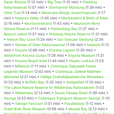
Sauer Brücke
(1:10 min) •
Big Tree
(1:31 min) •
Plaatbos
Naturreservat
(1:07 min) •
Stormsriver Mündung
(1:29 min) •
Otter Trail
(1:14 min) •
Bloukrans Bridge Aussichtspunkt
(1:17
min) •
Nature’s Valley
(1:45 min) •
Monkeyland & Birds of Eden
(2:16 min) •
Keurboomstrand
(1:43 min) •
Keurboom River
Nature Reserve
(1:11 min) •
Plettenberg Bay
(1:27 min) •
Beacon Island
(1:57 min) •
Robberg Nature Reserve
(1:31 min)
•
Nelson Bay Cave
(1:24 min) •
Sao Gonçalo Siedlung
(2:34
min) •
Garden of Eden Naturreservat
(1:08 min) •
Noetzie
(1:12
min) •
Knysna
(2:48 min) •
Knysna Lagoon
(1:30 min) •
Waterfront Knysna Quays
(1:29 min) •
Knysna Museum
(1:21
min) •
Knysna Royal Hotel
(1:44 min) •
Heads Lookout
(1:03
min) •
Millwood
(1:11 min) •
Outeniqua Diepwalle Forest
Legends Museum
(2:42 min) •
Outeniqua, Dalene Matthee
Memorial
(2:27 min) •
Heilige Dreifaltigkeitskirche Belvedere
(0:53 min) •
Buffel’s Bay
(1:25 min) •
Sedgefield
(1:15 min) •
The Lakes Nature Reserve im Wilderness Nationalpark
(1:03
min) •
Wilderness
(2:13 min) •
Seven Passes Road
(1:36 min) •
George
(2:52 min) •
Outeniqua Transport Museum George
(1:10
min) •
George Fancourt
(1:01 min) •
Pacaltsdorp
(1:12 min) •
Great Brak River Museum
(0:58 min) •
Mossel Bay
(2:13 min) •