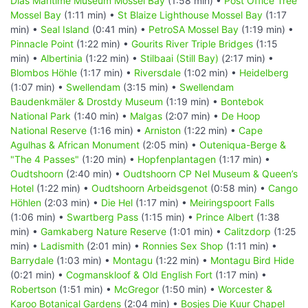
Dias Maritime Museum Mossel Bay
(1:58 min) •
Post Office Tree
Mossel Bay
(1:11 min) •
St Blaize Lighthouse Mossel Bay
(1:17
min) •
Seal Island
(0:41 min) •
PetroSA Mossel Bay
(1:19 min) •
Pinnacle Point
(1:22 min) •
Gourits River Triple Bridges
(1:15
min) •
Albertinia
(1:22 min) •
Stilbaai (Still Bay)
(2:17 min) •
Blombos Höhle
(1:17 min) •
Riversdale
(1:02 min) •
Heidelberg
(1:07 min) •
Swellendam
(3:15 min) •
Swellendam
Baudenkmäler & Drostdy Museum
(1:19 min) •
Bontebok
National Park
(1:40 min) •
Malgas
(2:07 min) •
De Hoop
National Reserve
(1:16 min) •
Arniston
(1:22 min) •
Cape
Agulhas & African Monument
(2:05 min) •
Outeniqua-Berge &
"The 4 Passes"
(1:20 min) •
Hopfenplantagen
(1:17 min) •
Oudtshoorn
(2:40 min) •
Oudtshoorn CP Nel Museum & Queen’s
Hotel
(1:22 min) •
Oudtshoorn Arbeidsgenot
(0:58 min) •
Cango
Höhlen
(2:03 min) •
Die Hel
(1:17 min) •
Meiringspoort Falls
(1:06 min) •
Swartberg Pass
(1:15 min) •
Prince Albert
(1:38
min) •
Gamkaberg Nature Reserve
(1:01 min) •
Calitzdorp
(1:25
min) •
Ladismith
(2:01 min) •
Ronnies Sex Shop
(1:11 min) •
Barrydale
(1:03 min) •
Montagu
(1:22 min) •
Montagu Bird Hide
(0:21 min) •
Cogmanskloof & Old English Fort
(1:17 min) •
Robertson
(1:51 min) •
McGregor
(1:50 min) •
Worcester &
Karoo Botanical Gardens
(2:04 min) •
Bosjes Die Kuur Chapel