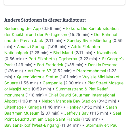
Andere Stationen in dieser Audiotour:
Bedienung der App
(0:59 min) •
Exkurs: Die Kontaktsituation
der Khoikhoi und der Portugiesen
(15:25 min) •
Der Bahnhof
und der Pavian Jack
(2:11 min) •
Sunday River Mündung
(0:59
min) •
Amanzi Springs
(1:06 min) •
Addo Elefanten
Nationalpark
(2:28 min) •
Bird Island
(2:11 min) •
Kwaaihoek
(0:56 min) •
Port Elizabeth / Gqeberha
(3:22 min) •
St George’s
Park
(1:19 min) •
Fort Frederick
(1:38 min) •
Donkin Reserve
(1:26 min) •
Art Route 67
(0:52 min) •
Pferdemahnmal
(1:23
min) •
Queen Victoria Statue
(1:01 min) •
Vuyisile Mini Market
Square
(1:55 min) •
Campanile
(2:00 min) •
Pier Street Mosque
or Masjid Aziz
(0:59 min) •
Summerstrand & Piet Retief
monument
(1:18 min) •
Chief Dawid Stuurman Internațional
Airport
(1:08 min) •
Nelson Mandela Bay Stadion
(0:42 min) •
Uitenhage / Kariega
(1:46 min) •
Hankey
(0:52 min) •
Sarah
Baartman Museum
(2:07 min) •
Jeffrey’s Bay
(1:15 min) •
Seal
Point Leuchtturm am Cape Saint Francis
(1:28 min) •
Baviaanskloof (West-Eingang)
(1:34 min) •
Stormsrivier: Paul