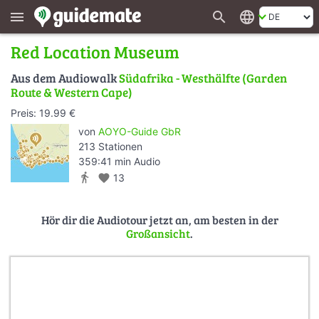
search
language
menu
Red Location Museum
Aus dem Audiowalk
Südafrika - Westhälfte (Garden
Route & Western Cape)
Preis: 19.99 €
von
AOYO-Guide GbR
213 Stationen
359:41 min Audio
directions_walk
favorite
13
Hör dir die Audiotour jetzt an, am besten in der
Großansicht
.