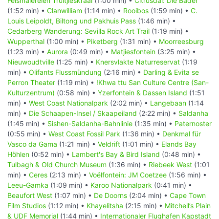
Felsmalereien Truitjieskraal
(1:00 min) •
Citrusdal: Die Bäder
(1:52 min) •
Clanwilliam
(1:14 min) •
Rooibos
(1:59 min) •
C.
Louis Leipoldt, Biltong und Pakhuis Pass
(1:46 min) •
Cedarberg Wanderung: Sevilla Rock Art Trail
(1:19 min) •
Wupperthal
(1:00 min) •
Piketberg
(1:31 min) •
Moorreesburg
(1:23 min) •
Aurora
(0:49 min) •
Matjiesfontein
(3:25 min) •
Nieuwoudtville
(1:25 min) •
Knersvlakte Naturreservat
(1:19
min) •
Olifants Flussmündung
(2:16 min) •
Darling & Evita se
Perron Theater
(1:19 min) •
!Khwa ttu San Culture Centre (San-
Kulturzentrum)
(0:58 min) •
Yzerfontein & Dassen Island
(1:51
min) •
West Coast Nationalpark
(2:02 min) •
Langebaan
(1:14
min) •
Die Schaapen-Insel / Skaapeiland
(2:22 min) •
Saldanha
(1:45 min) •
Sishen-Saldanha-Bahnlinie
(1:35 min) •
Paternoster
(0:55 min) •
West Coast Fossil Park
(1:36 min) •
Denkmal für
Vasco da Gama
(1:21 min) •
Veldrift
(1:01 min) •
Elands Bay
Höhlen
(0:52 min) •
Lambert's Bay & Bird Island
(0:48 min) •
Tulbagh & Old Church Museum
(1:36 min) •
Riebeek West
(1:01
min) •
Ceres
(2:13 min) •
Voëlfontein: JM Coetzee
(1:56 min) •
Leeu-Gamka
(1:09 min) •
Karoo Nationalpark
(0:41 min) •
Beaufort West
(1:07 min) •
De Doorns
(2:04 min) •
Cape Town
Film Studios
(1:12 min) •
Khayelitsha
(2:15 min) •
Mitchell’s Plain
& UDF Memorial
(1:44 min) •
Internationaler Flughafen Kapstadt