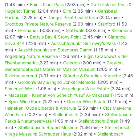
(1:48 min) •
Bain's Kloof Pass
(2:03 min) •
Du Toitskloof Pass &
Hugenot Tunnel
(2:04 min) •
Elim
(2:35 min) •
Gansbaai
Harbour
(2:28 min) •
Danger Point Leuchtturm
(2:04 min) •
Grootbos Private Nature Reserve
(2:00 min) •
Stanford
(1:50
min) •
Hermanus
(3:38 min) •
Glattwale
(3:03 min) •
Kleinmond
(2:07 min) •
Betty's Bay & Stony Point
(2:45 min) •
Clarence
Drive R44
(2:26 min) •
Aussichtspunkt Sir Lowry's Pass
(1:43
min) •
Aussichtspunkt am Steenbras Damm
(1:18 min) •
Kogelberg Nature Reserve
(1:26 min) •
Elgin (Grabouw) & der
Eisenbahnmarkt
(2:22 min) •
Caledon
(2:00 min) •
Greyton,
Genadendal & das Moravian Mission Museum
(2:05 min) •
Riviersonderend
(1:31 min) •
Störche & Paradies-Kraniche
(2:46
min) •
Gordon's Bay & Ingrid Jonker Memorial
(3:05 min) •
Somerset West
(1:06 min) •
Vergelegen Wine Estate
(2:24 min)
•
Macassar - Kramat von Scheich Yusuf Al-Makassari
(1:50 min)
•
Spier Wine Farm
(1:22 min) •
Dornier Wine Estate
(1:19 min) •
Heineken, Oude Libertas & Amarula
(2:59 min) •
Clos Malverne
Wine Farm
(0:27 min) •
Stellenbosch
(2:34 min) •
Stellenbosch:
Parks & Naturreservate
(1:09 min) •
Stellenbosch: Braak
(1:49
min) •
Stellenbosch: Rupert Museum
(1:46 min) •
Stellenbosch
Village Museum: Schreuder Haus
(2:32 min) •
Stellenbosch