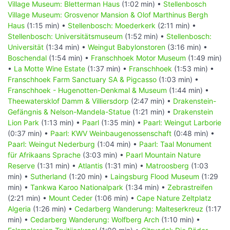
Village Museum: Bletterman Haus
(1:02 min) •
Stellenbosch
Village Museum: Grosvenor Mansion & Olof Marthinus Bergh
Haus
(1:15 min) •
Stellenbosch: Moederkerk
(2:11 min) •
Stellenbosch: Universitätsmuseum
(1:52 min) •
Stellenbosch:
Universität
(1:34 min) •
Weingut Babylonstoren
(3:16 min) •
Boschendal
(1:54 min) •
Franschhoek Motor Museum
(1:49 min)
•
La Motte Wine Estate
(1:37 min) •
Franschhoek
(1:53 min) •
Franschhoek Farm Sanctuary SA & Pigcasso
(1:03 min) •
Franschhoek - Hugenotten-Denkmal & Museum
(1:44 min) •
Theewatersklof Damm & Villiersdorp
(2:47 min) •
Drakenstein-
Gefängnis & Nelson-Mandela-Statue
(1:21 min) •
Drakenstein
Lion Park
(1:13 min) •
Paarl
(1:35 min) •
Paarl: Weingut Larborie
(0:37 min) •
Paarl: KWV Weinbaugenossenschaft
(0:48 min) •
Paarl: Weingut Nederburg
(1:04 min) •
Paarl: Taal Monument
für Afrikaans Sprache
(3:03 min) •
Paarl Mountain Nature
Reserve
(1:31 min) •
Atlantis
(1:31 min) •
Matroosberg
(1:03
min) •
Sutherland
(1:20 min) •
Laingsburg Flood Museum
(1:29
min) •
Tankwa Karoo Nationalpark
(1:34 min) •
Zebrastreifen
(2:21 min) •
Mount Ceder
(1:06 min) •
Cape Nature Zeltplatz
Algeria
(1:26 min) •
Cedarberg Wanderung: Malteserkreuz
(1:17
min) •
Cedarberg Wanderung: Wolfberg Arch
(1:10 min) •