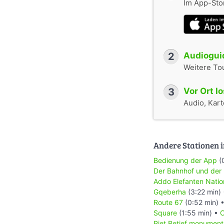
Im App-Stor
2
Audioguid
Weitere To
3
Vor Ort l
Audio, Karte
Andere Stationen i
Bedienung der App
(
Der Bahnhof und der
Addo Elefanten Natio
Gqeberha
(3:22 min)
Route 67
(0:52 min) 
Square
(1:55 min) •
C
Piet Retief monument