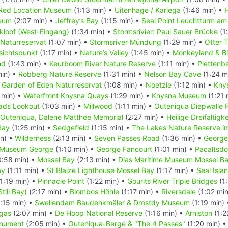
Red Location Museum
(1:13 min) •
Uitenhage / Kariega
(1:46 min) •
eum
(2:07 min) •
Jeffrey’s Bay
(1:15 min) •
Seal Point Leuchtturm am
kloof (West-Eingang)
(1:34 min) •
Stormsrivier: Paul Sauer Brücke
(1
 Naturreservat
(1:07 min) •
Stormsriver Mündung
(1:29 min) •
Otter T
sichtspunkt
(1:17 min) •
Nature’s Valley
(1:45 min) •
Monkeyland & Bi
nd
(1:43 min) •
Keurboom River Nature Reserve
(1:11 min) •
Plettenb
min) •
Robberg Nature Reserve
(1:31 min) •
Nelson Bay Cave
(1:24 m
•
Garden of Eden Naturreservat
(1:08 min) •
Noetzie
(1:12 min) •
Kny
 min) •
Waterfront Knysna Quays
(1:29 min) •
Knysna Museum
(1:21 
ads Lookout
(1:03 min) •
Millwood
(1:11 min) •
Outeniqua Diepwalle 
Outeniqua, Dalene Matthee Memorial
(2:27 min) •
Heilige Dreifaltigk
Bay
(1:25 min) •
Sedgefield
(1:15 min) •
The Lakes Nature Reserve i
in) •
Wilderness
(2:13 min) •
Seven Passes Road
(1:36 min) •
George
t Museum George
(1:10 min) •
George Fancourt
(1:01 min) •
Pacaltsdo
:58 min) •
Mossel Bay
(2:13 min) •
Dias Maritime Museum Mossel B
ay
(1:11 min) •
St Blaize Lighthouse Mossel Bay
(1:17 min) •
Seal Isla
1:19 min) •
Pinnacle Point
(1:22 min) •
Gourits River Triple Bridges
(1:
Still Bay)
(2:17 min) •
Blombos Höhle
(1:17 min) •
Riversdale
(1:02 mi
:15 min) •
Swellendam Baudenkmäler & Drostdy Museum
(1:19 min)
gas
(2:07 min) •
De Hoop National Reserve
(1:16 min) •
Arniston
(1:2
onument
(2:05 min) •
Outeniqua-Berge & "The 4 Passes"
(1:20 min) 