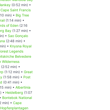
Hankey
(0:52 min) •
 Cape Saint Francis
:10 min) •
Big Tree
rail
(1:14 min) •
rds of Eden
(2:16
erg Bay
(1:27 min) •
in) •
Sao Gonçalo
sna
(2:48 min) •
min) •
Knysna Royal
Forest Legends
eitskirche Belvedere
m Wilderness
(2:52 min) •
rp
(1:12 min) •
Great
ay
(1:58 min) •
Post
nd
(0:41 min) •
15 min) •
Albertinia
n) •
Heidelberg
(1:07
 •
Bontebok National
2 min) •
Cape
•
Hopfenplantagen