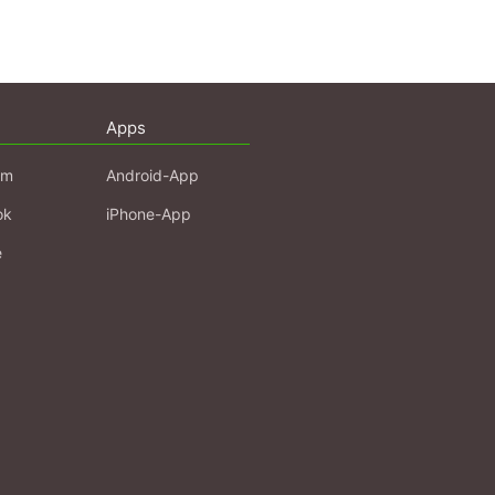
Apps
am
Android-App
ok
iPhone-App
e