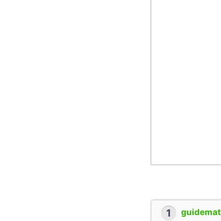
1
guidemate