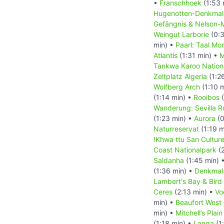
•
Franschhoek
(1:53 
Hugenotten-Denkma
Gefängnis & Nelson-
Weingut Larborie
(0:3
min) •
Paarl: Taal Mo
Atlantis
(1:31 min) •
M
Tankwa Karoo Nation
Zeltplatz Algeria
(1:2
Wolfberg Arch
(1:10 
(1:14 min) •
Rooibos
(
Wanderung: Sevilla Ro
(1:23 min) •
Aurora
(0
Naturreservat
(1:19 m
!Khwa ttu San Cultur
Coast Nationalpark
(2
Saldanha
(1:45 min) 
(1:36 min) •
Denkmal
Lambert's Bay & Bird 
Ceres
(2:13 min) •
Vo
min) •
Beaufort West
min) •
Mitchell’s Pla
(1:18 min) •
Langa
(1