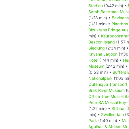
Stadion
(0:42 min) •
Sarah Baartman Mus
(1:28 min) •
Baviaans
(1:31 min) •
Plaatbos
Bloukrans Bridge Aus
min) •
Keurboomstra
Beacon Island
(1:57 
Siedlung
(2:34 min) 
Knysna Lagoon
(1:30
Hotel
(1:44 min) •
He
Museum
(2:42 min) •
(0:53 min) •
Buffel’s 
Nationalpark
(1:03 m
Outeniqua Transpor
Brak River Museum
(0
Office Tree Mossel B
PetroSA Mossel Bay
(
(1:22 min) •
Stilbaai (
min) •
Swellendam
(3
Park
(1:40 min) •
Mal
Agulhas & African M