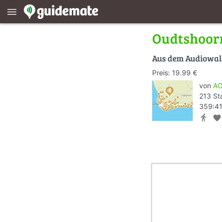
menu
Oudtshoor
Aus dem Audiowa
Preis: 19.99 €
von
AO
213 St
359:41
directions_walk
favorite