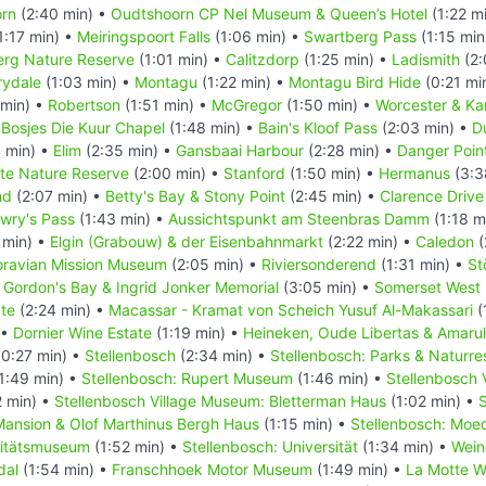
rn
(2:40 min) •
Oudtshoorn CP Nel Museum & Queen’s Hotel
(1:22 m
1:17 min) •
Meiringspoort Falls
(1:06 min) •
Swartberg Pass
(1:15 min
rg Nature Reserve
(1:01 min) •
Calitzdorp
(1:25 min) •
Ladismith
(2:
rydale
(1:03 min) •
Montagu
(1:22 min) •
Montagu Bird Hide
(0:21 mi
 min) •
Robertson
(1:51 min) •
McGregor
(1:50 min) •
Worcester & Ka
•
Bosjes Die Kuur Chapel
(1:48 min) •
Bain's Kloof Pass
(2:03 min) •
D
 min) •
Elim
(2:35 min) •
Gansbaai Harbour
(2:28 min) •
Danger Poin
ate Nature Reserve
(2:00 min) •
Stanford
(1:50 min) •
Hermanus
(3:3
nd
(2:07 min) •
Betty's Bay & Stony Point
(2:45 min) •
Clarence Driv
owry's Pass
(1:43 min) •
Aussichtspunkt am Steenbras Damm
(1:18 m
 min) •
Elgin (Grabouw) & der Eisenbahnmarkt
(2:22 min) •
Caledon
(
ravian Mission Museum
(2:05 min) •
Riviersonderend
(1:31 min) •
St
•
Gordon's Bay & Ingrid Jonker Memorial
(3:05 min) •
Somerset West
te
(2:24 min) •
Macassar - Kramat von Scheich Yusuf Al-Makassari
(
 •
Dornier Wine Estate
(1:19 min) •
Heineken, Oude Libertas & Amaru
0:27 min) •
Stellenbosch
(2:34 min) •
Stellenbosch: Parks & Naturre
1:49 min) •
Stellenbosch: Rupert Museum
(1:46 min) •
Stellenbosch 
 min) •
Stellenbosch Village Museum: Bletterman Haus
(1:02 min) •
S
ansion & Olof Marthinus Bergh Haus
(1:15 min) •
Stellenbosch: Moe
sitätsmuseum
(1:52 min) •
Stellenbosch: Universität
(1:34 min) •
Wein
dal
(1:54 min) •
Franschhoek Motor Museum
(1:49 min) •
La Motte W