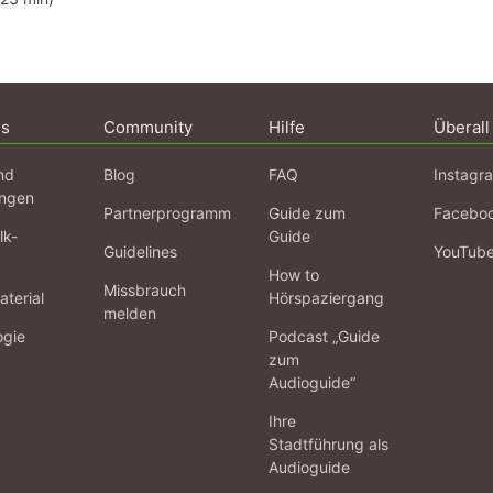
ns
Community
Hilfe
Überall
nd
Blog
FAQ
Instagr
ngen
Partnerprogramm
Guide zum
Facebo
lk-
Guide
Guidelines
YouTub
How to
Missbrauch
terial
Hörspaziergang
melden
ogie
Podcast „Guide
zum
Audioguide“
Ihre
Stadtführung als
Audioguide