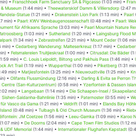
min) •
Franschhoek Farm Sanctuary SA & Pigcasso
(1:03 min) •
Fran
l & Museum
(1:44 min) •
Theewatersklof Damm & Villiersdorp
(2:47 m
Mandela-Statue
(1:21 min) •
Drakenstein Lion Park
(1:13 min) •
Paarl
7 min) •
Paarl: KWV Weinbaugenossenschaft
(0:48 min) •
Paarl: We
nument für Afrikaans Sprache
(3:03 min) •
Paarl Mountain Nature Re
atroosberg
(1:03 min) •
Sutherland
(1:20 min) •
Laingsburg Flood 
alpark
(1:34 min) •
Zebrastreifen
(2:21 min) •
Mount Ceder
(1:06 min
6 min) •
Cedarberg Wanderung: Malteserkreuz
(1:17 min) •
Cedarber
min) •
Felsmalereien Truitjieskraal
(1:00 min) •
Citrusdal: Die Bäder
(1:
1:59 min) •
C. Louis Leipoldt, Biltong und Pakhuis Pass
(1:46 min) •
ck Art Trail
(1:19 min) •
Wupperthal
(1:00 min) •
Piketberg
(1:31 min
:49 min) •
Matjiesfontein
(3:25 min) •
Nieuwoudtville
(1:25 min) •
Kn
in) •
Olifants Flussmündung
(2:16 min) •
Darling & Evita se Perron T
e Centre (San-Kulturzentrum)
(0:58 min) •
Yzerfontein & Dassen Isla
:02 min) •
Langebaan
(1:14 min) •
Die Schaapen-Insel / Skaapeilan
•
Sishen-Saldanha-Bahnlinie
(1:35 min) •
Paternoster
(0:55 min) •
We
 für Vasco da Gama
(1:21 min) •
Veldrift
(1:01 min) •
Elands Bay Höhl
Island
(0:48 min) •
Tulbagh & Old Church Museum
(1:36 min) •
Rieb
ëlfontein: JM Coetzee
(1:56 min) •
Leeu-Gamka
(1:09 min) •
Karoo N
(1:07 min) •
De Doorns
(2:04 min) •
Cape Town Film Studios
(1:12 mi
in & UDF Memorial
(1:44 min) •
Internationaler Flughafen Kapstadt
(0:4
:23 min)