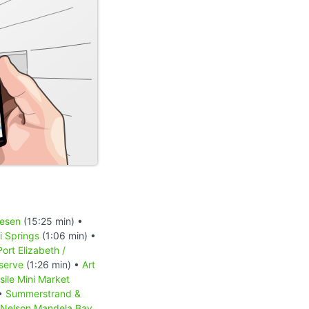
iesen
(15:25 min) •
 Springs
(1:06 min) •
Port Elizabeth /
serve
(1:26 min) •
Art
sile Mini Market
 •
Summerstrand &
Nelson Mandela Bay