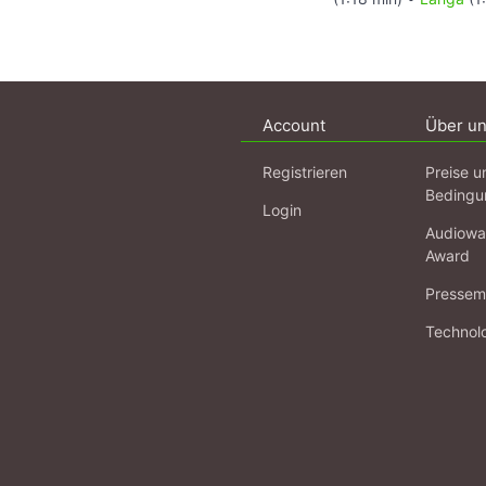
Account
Über u
Registrieren
Preise u
Bedingu
Login
Audiowa
Award
Pressema
Technol