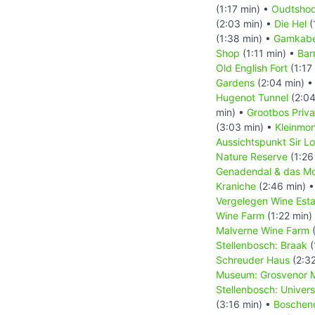
(1:17 min) •
Oudtshoo
(2:03 min) •
Die Hel
(
(1:38 min) •
Gamkabe
Shop
(1:11 min) •
Bar
Old English Fort
(1:17
Gardens
(2:04 min) 
Hugenot Tunnel
(2:04
min) •
Grootbos Priv
(3:03 min) •
Kleinmo
Aussichtspunkt Sir L
Nature Reserve
(1:26
Genadendal & das Mo
Kraniche
(2:46 min) 
Vergelegen Wine Esta
Wine Farm
(1:22 min)
Malverne Wine Farm
(
Stellenbosch: Braak
(
Schreuder Haus
(2:32
Museum: Grosvenor M
Stellenbosch: Univer
(3:16 min) •
Boschen