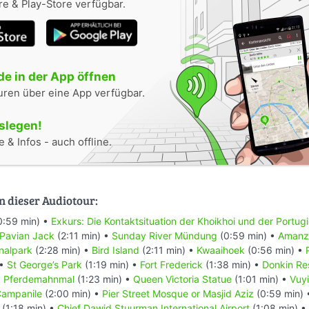
e & Play-Store verfügbar.
e in der App öffnen
uren über eine App verfügbar.
oslegen!
 & Infos - auch offline.
n dieser Audiotour:
0:59 min) •
Exkurs: Die Kontaktsituation der Khoikhoi und der Portug
 Pavian Jack
(2:11 min) •
Sunday River Mündung
(0:59 min) •
Amanzi
nalpark
(2:28 min) •
Bird Island
(2:11 min) •
Kwaaihoek
(0:56 min) •
 •
St George’s Park
(1:19 min) •
Fort Frederick
(1:38 min) •
Donkin Re
•
Pferdemahnmal
(1:23 min) •
Queen Victoria Statue
(1:01 min) •
Vuyi
ampanile
(2:00 min) •
Pier Street Mosque or Masjid Aziz
(0:59 min)
(1:18 min) •
Chief Dawid Stuurman Internațional Airport
(1:08 min) •