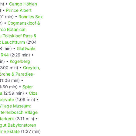
in) •
Cango Höhlen
) •
Prince Albert
01 min) •
Ronnies Sex
n) •
Cogmanskloof &
roo Botanical
u Toitskloof Pass &
t Leuchtturm
(2:04
8 min) •
Glattwale
e R44
(2:26 min) •
in) •
Kogelberg
2:00 min) •
Greyton,
örche & Paradies-
(1:06 min) •
1:50 min) •
Spier
la
(2:59 min) •
Clos
servate
(1:09 min) •
Village Museum:
tellenbosch Village
derkerk
(2:11 min) •
gut Babylonstoren
ine Estate
(1:37 min)