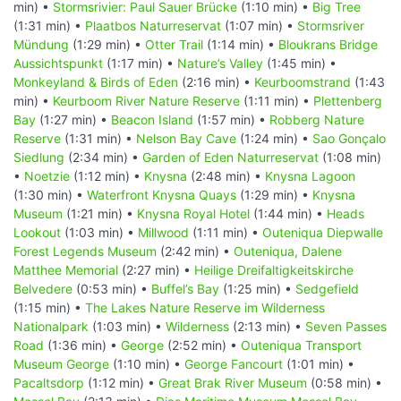
min) •
Stormsrivier: Paul Sauer Brücke
(1:10 min) •
Big Tree
(1:31 min) •
Plaatbos Naturreservat
(1:07 min) •
Stormsriver
Mündung
(1:29 min) •
Otter Trail
(1:14 min) •
Bloukrans Bridge
Aussichtspunkt
(1:17 min) •
Nature’s Valley
(1:45 min) •
Monkeyland & Birds of Eden
(2:16 min) •
Keurboomstrand
(1:43
min) •
Keurboom River Nature Reserve
(1:11 min) •
Plettenberg
Bay
(1:27 min) •
Beacon Island
(1:57 min) •
Robberg Nature
Reserve
(1:31 min) •
Nelson Bay Cave
(1:24 min) •
Sao Gonçalo
Siedlung
(2:34 min) •
Garden of Eden Naturreservat
(1:08 min)
•
Noetzie
(1:12 min) •
Knysna
(2:48 min) •
Knysna Lagoon
(1:30 min) •
Waterfront Knysna Quays
(1:29 min) •
Knysna
Museum
(1:21 min) •
Knysna Royal Hotel
(1:44 min) •
Heads
Lookout
(1:03 min) •
Millwood
(1:11 min) •
Outeniqua Diepwalle
Forest Legends Museum
(2:42 min) •
Outeniqua, Dalene
Matthee Memorial
(2:27 min) •
Heilige Dreifaltigkeitskirche
Belvedere
(0:53 min) •
Buffel’s Bay
(1:25 min) •
Sedgefield
(1:15 min) •
The Lakes Nature Reserve im Wilderness
Nationalpark
(1:03 min) •
Wilderness
(2:13 min) •
Seven Passes
Road
(1:36 min) •
George
(2:52 min) •
Outeniqua Transport
Museum George
(1:10 min) •
George Fancourt
(1:01 min) •
Pacaltsdorp
(1:12 min) •
Great Brak River Museum
(0:58 min) •