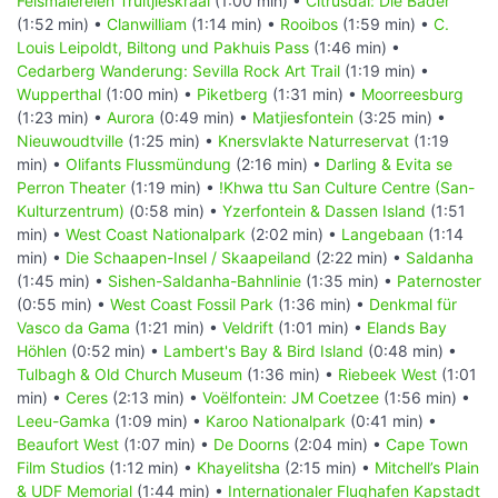
Felsmalereien Truitjieskraal
(1:00 min) •
Citrusdal: Die Bäder
(1:52 min) •
Clanwilliam
(1:14 min) •
Rooibos
(1:59 min) •
C.
Louis Leipoldt, Biltong und Pakhuis Pass
(1:46 min) •
Cedarberg Wanderung: Sevilla Rock Art Trail
(1:19 min) •
Wupperthal
(1:00 min) •
Piketberg
(1:31 min) •
Moorreesburg
(1:23 min) •
Aurora
(0:49 min) •
Matjiesfontein
(3:25 min) •
Nieuwoudtville
(1:25 min) •
Knersvlakte Naturreservat
(1:19
min) •
Olifants Flussmündung
(2:16 min) •
Darling & Evita se
Perron Theater
(1:19 min) •
!Khwa ttu San Culture Centre (San-
Kulturzentrum)
(0:58 min) •
Yzerfontein & Dassen Island
(1:51
min) •
West Coast Nationalpark
(2:02 min) •
Langebaan
(1:14
min) •
Die Schaapen-Insel / Skaapeiland
(2:22 min) •
Saldanha
(1:45 min) •
Sishen-Saldanha-Bahnlinie
(1:35 min) •
Paternoster
(0:55 min) •
West Coast Fossil Park
(1:36 min) •
Denkmal für
Vasco da Gama
(1:21 min) •
Veldrift
(1:01 min) •
Elands Bay
Höhlen
(0:52 min) •
Lambert's Bay & Bird Island
(0:48 min) •
Tulbagh & Old Church Museum
(1:36 min) •
Riebeek West
(1:01
min) •
Ceres
(2:13 min) •
Voëlfontein: JM Coetzee
(1:56 min) •
Leeu-Gamka
(1:09 min) •
Karoo Nationalpark
(0:41 min) •
Beaufort West
(1:07 min) •
De Doorns
(2:04 min) •
Cape Town
Film Studios
(1:12 min) •
Khayelitsha
(2:15 min) •
Mitchell’s Plain
& UDF Memorial
(1:44 min) •
Internationaler Flughafen Kapstadt