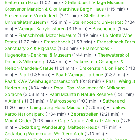
Bletterman Haus
(1:02 min) •
Stellenbosch Village Museum:
Grosvenor Mansion & Olof Marthinus Bergh Haus
(1:15 min) •
Stellenbosch: Moederkerk
(2:11 min) •
Stellenbosch:
Universitätsmuseum
(1:52 min) •
Stellenbosch: Universität
(1:34
min) •
Weingut Babylonstoren
(3:16 min) •
Boschendal
(1:54
min) •
Franschhoek Motor Museum
(1:49 min) •
La Motte Wine
Estate
(1:37 min) •
Franschhoek
(1:53 min) •
Franschhoek Farm
Sanctuary SA & Pigcasso
(1:03 min) •
Franschhoek -
Hugenotten-Denkmal & Museum
(1:44 min) •
Theewatersklof
Damm & Villiersdorp
(2:47 min) •
Drakenstein-Gefängnis &
Nelson-Mandela-Statue
(1:21 min) •
Drakenstein Lion Park
(1:13
min) •
Paarl
(1:35 min) •
Paarl: Weingut Larborie
(0:37 min) •
Paarl: KWV Weinbaugenossenschaft
(0:48 min) •
Paarl: Weingut
Nederburg
(1:04 min) •
Paarl: Taal Monument für Afrikaans
Sprache
(3:03 min) •
Paarl Mountain Nature Reserve
(1:31 min)
•
Atlantis
(1:31 min) •
Matroosberg
(1:03 min) •
Sutherland
(1:20 min) •
Laingsburg Flood Museum
(1:29 min) •
Tankwa
Karoo Nationalpark
(1:34 min) •
Zebrastreifen
(2:21 min) •
Mount Ceder
(1:06 min) •
Cape Nature Zeltplatz Algeria
(1:26
min) •
Cedarberg Wanderung: Malteserkreuz
(1:17 min) •
Cedarberg Wanderung: Wolfberg Arch
(1:10 min) •