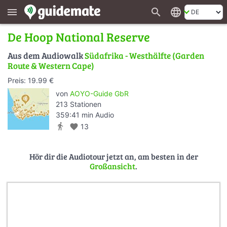
search
language
menu
De Hoop National Reserve
Aus dem Audiowalk
Südafrika - Westhälfte (Garden
Route & Western Cape)
Preis: 19.99 €
von
AOYO-Guide GbR
213 Stationen
359:41 min Audio
directions_walk
favorite
13
Hör dir die Audiotour jetzt an, am besten in der
Großansicht
.