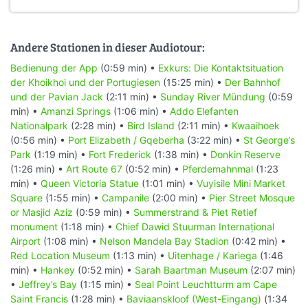
Andere Stationen in dieser Audiotour:
Bedienung der App
(0:59 min) •
Exkurs: Die Kontaktsituation
der Khoikhoi und der Portugiesen
(15:25 min) •
Der Bahnhof
und der Pavian Jack
(2:11 min) •
Sunday River Mündung
(0:59
min) •
Amanzi Springs
(1:06 min) •
Addo Elefanten
Nationalpark
(2:28 min) •
Bird Island
(2:11 min) •
Kwaaihoek
(0:56 min) •
Port Elizabeth / Gqeberha
(3:22 min) •
St George’s
Park
(1:19 min) •
Fort Frederick
(1:38 min) •
Donkin Reserve
(1:26 min) •
Art Route 67
(0:52 min) •
Pferdemahnmal
(1:23
min) •
Queen Victoria Statue
(1:01 min) •
Vuyisile Mini Market
Square
(1:55 min) •
Campanile
(2:00 min) •
Pier Street Mosque
or Masjid Aziz
(0:59 min) •
Summerstrand & Piet Retief
monument
(1:18 min) •
Chief Dawid Stuurman Internațional
Airport
(1:08 min) •
Nelson Mandela Bay Stadion
(0:42 min) •
Red Location Museum
(1:13 min) •
Uitenhage / Kariega
(1:46
min) •
Hankey
(0:52 min) •
Sarah Baartman Museum
(2:07 min)
•
Jeffrey’s Bay
(1:15 min) •
Seal Point Leuchtturm am Cape
Saint Francis
(1:28 min) •
Baviaanskloof (West-Eingang)
(1:34