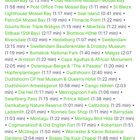
Mossel Bay
(2:13 min) •
Dias Maritime Museum Mossel Bay
(1:58 min) •
Post Office Tree Mossel Bay
(1:11 min) •
St Blaize
Lighthouse Mossel Bay
(1:17 min) •
Seal Island
(0:41 min) •
PetroSA Mossel Bay
(1:19 min) •
Pinnacle Point
(1:22 min) •
Gourits River Triple Bridges
(1:15 min) •
Albertinia
(1:22 min) •
Stilbaai (Still Bay)
(2:17 min) •
Blombos Höhle
(1:17 min) •
Riversdale
(1:02 min) •
Heidelberg
(1:07 min) •
Swellendam
(3:15 min) •
Swellendam Baudenkmäler & Drostdy Museum
(1:19 min) •
Bontebok National Park
(1:40 min) •
Malgas
(2:07
min) •
Arniston
(1:22 min) •
Cape Agulhas & African Monument
(2:05 min) •
Outeniqua-Berge & "The 4 Passes"
(1:20 min) •
Hopfenplantagen
(1:17 min) •
Oudtshoorn
(2:40 min) •
Oudtshoorn CP Nel Museum & Queen’s Hotel
(1:22 min) •
Oudtshoorn Arbeidsgenot
(0:58 min) •
Cango Höhlen
(2:03
min) •
Die Hel
(1:17 min) •
Meiringspoort Falls
(1:06 min) •
Swartberg Pass
(1:15 min) •
Prince Albert
(1:38 min) •
Gamkaberg Nature Reserve
(1:01 min) •
Calitzdorp
(1:25 min) •
Ladismith
(2:01 min) •
Ronnies Sex Shop
(1:11 min) •
Barrydale
(1:03 min) •
Montagu
(1:22 min) •
Montagu Bird Hide
(0:21 min)
•
Cogmanskloof & Old English Fort
(1:17 min) •
Robertson
(1:51
min) •
McGregor
(1:50 min) •
Worcester & Karoo Botanical
Gardens
(2:04 min) •
Bosjes Die Kuur Chapel
(1:48 min) •
Bain's