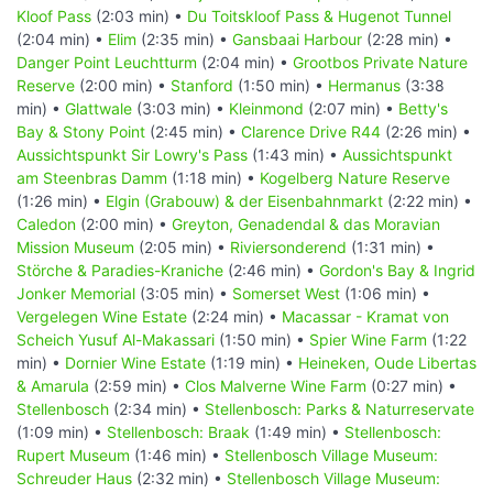
Kloof Pass
(2:03 min) •
Du Toitskloof Pass & Hugenot Tunnel
(2:04 min) •
Elim
(2:35 min) •
Gansbaai Harbour
(2:28 min) •
Danger Point Leuchtturm
(2:04 min) •
Grootbos Private Nature
Reserve
(2:00 min) •
Stanford
(1:50 min) •
Hermanus
(3:38
min) •
Glattwale
(3:03 min) •
Kleinmond
(2:07 min) •
Betty's
Bay & Stony Point
(2:45 min) •
Clarence Drive R44
(2:26 min) •
Aussichtspunkt Sir Lowry's Pass
(1:43 min) •
Aussichtspunkt
am Steenbras Damm
(1:18 min) •
Kogelberg Nature Reserve
(1:26 min) •
Elgin (Grabouw) & der Eisenbahnmarkt
(2:22 min) •
Caledon
(2:00 min) •
Greyton, Genadendal & das Moravian
Mission Museum
(2:05 min) •
Riviersonderend
(1:31 min) •
Störche & Paradies-Kraniche
(2:46 min) •
Gordon's Bay & Ingrid
Jonker Memorial
(3:05 min) •
Somerset West
(1:06 min) •
Vergelegen Wine Estate
(2:24 min) •
Macassar - Kramat von
Scheich Yusuf Al-Makassari
(1:50 min) •
Spier Wine Farm
(1:22
min) •
Dornier Wine Estate
(1:19 min) •
Heineken, Oude Libertas
& Amarula
(2:59 min) •
Clos Malverne Wine Farm
(0:27 min) •
Stellenbosch
(2:34 min) •
Stellenbosch: Parks & Naturreservate
(1:09 min) •
Stellenbosch: Braak
(1:49 min) •
Stellenbosch:
Rupert Museum
(1:46 min) •
Stellenbosch Village Museum:
Schreuder Haus
(2:32 min) •
Stellenbosch Village Museum: