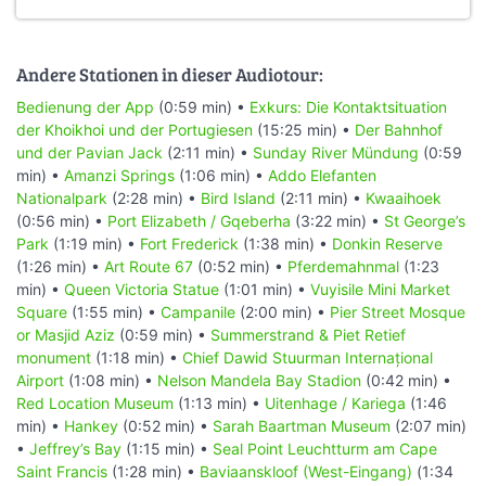
Andere Stationen in dieser Audiotour:
Bedienung der App
(0:59 min) •
Exkurs: Die Kontaktsituation
der Khoikhoi und der Portugiesen
(15:25 min) •
Der Bahnhof
und der Pavian Jack
(2:11 min) •
Sunday River Mündung
(0:59
min) •
Amanzi Springs
(1:06 min) •
Addo Elefanten
Nationalpark
(2:28 min) •
Bird Island
(2:11 min) •
Kwaaihoek
(0:56 min) •
Port Elizabeth / Gqeberha
(3:22 min) •
St George’s
Park
(1:19 min) •
Fort Frederick
(1:38 min) •
Donkin Reserve
(1:26 min) •
Art Route 67
(0:52 min) •
Pferdemahnmal
(1:23
min) •
Queen Victoria Statue
(1:01 min) •
Vuyisile Mini Market
Square
(1:55 min) •
Campanile
(2:00 min) •
Pier Street Mosque
or Masjid Aziz
(0:59 min) •
Summerstrand & Piet Retief
monument
(1:18 min) •
Chief Dawid Stuurman Internațional
Airport
(1:08 min) •
Nelson Mandela Bay Stadion
(0:42 min) •
Red Location Museum
(1:13 min) •
Uitenhage / Kariega
(1:46
min) •
Hankey
(0:52 min) •
Sarah Baartman Museum
(2:07 min)
•
Jeffrey’s Bay
(1:15 min) •
Seal Point Leuchtturm am Cape
Saint Francis
(1:28 min) •
Baviaanskloof (West-Eingang)
(1:34