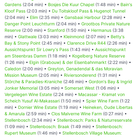
Gardens
(2:04 min) •
Bosjes Die Kuur Chapel
(1:48 min) •
Bain's
Kloof Pass
(2:03 min) •
Du Toitskloof Pass & Hugenot Tunnel
(2:04 min) •
Elim
(2:35 min) •
Gansbaai Harbour
(2:28 min) •
Danger Point Leuchtturm
(2:04 min) •
Grootbos Private Nature
Reserve
(2:00 min) •
Stanford
(1:50 min) •
Hermanus
(3:38
min) •
Glattwale
(3:03 min) •
Kleinmond
(2:07 min) •
Betty's
Bay & Stony Point
(2:45 min) •
Clarence Drive R44
(2:26 min) •
Aussichtspunkt Sir Lowry's Pass
(1:43 min) •
Aussichtspunkt
am Steenbras Damm
(1:18 min) •
Kogelberg Nature Reserve
(1:26 min) •
Elgin (Grabouw) & der Eisenbahnmarkt
(2:22 min) •
Caledon
(2:00 min) •
Greyton, Genadendal & das Moravian
Mission Museum
(2:05 min) •
Riviersonderend
(1:31 min) •
Störche & Paradies-Kraniche
(2:46 min) •
Gordon's Bay & Ingrid
Jonker Memorial
(3:05 min) •
Somerset West
(1:06 min) •
Vergelegen Wine Estate
(2:24 min) •
Macassar - Kramat von
Scheich Yusuf Al-Makassari
(1:50 min) •
Spier Wine Farm
(1:22
min) •
Dornier Wine Estate
(1:19 min) •
Heineken, Oude Libertas
& Amarula
(2:59 min) •
Clos Malverne Wine Farm
(0:27 min) •
Stellenbosch
(2:34 min) •
Stellenbosch: Parks & Naturreservate
(1:09 min) •
Stellenbosch: Braak
(1:49 min) •
Stellenbosch:
Rupert Museum
(1:46 min) •
Stellenbosch Village Museum: