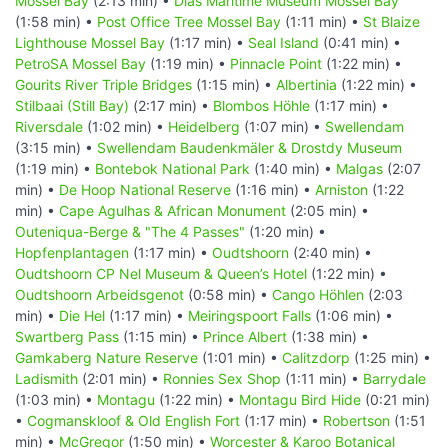
Mossel Bay
(2:13 min) •
Dias Maritime Museum Mossel Bay
(1:58 min) •
Post Office Tree Mossel Bay
(1:11 min) •
St Blaize
Lighthouse Mossel Bay
(1:17 min) •
Seal Island
(0:41 min) •
PetroSA Mossel Bay
(1:19 min) •
Pinnacle Point
(1:22 min) •
Gourits River Triple Bridges
(1:15 min) •
Albertinia
(1:22 min) •
Stilbaai (Still Bay)
(2:17 min) •
Blombos Höhle
(1:17 min) •
Riversdale
(1:02 min) •
Heidelberg
(1:07 min) •
Swellendam
(3:15 min) •
Swellendam Baudenkmäler & Drostdy Museum
(1:19 min) •
Bontebok National Park
(1:40 min) •
Malgas
(2:07
min) •
De Hoop National Reserve
(1:16 min) •
Arniston
(1:22
min) •
Cape Agulhas & African Monument
(2:05 min) •
Outeniqua-Berge & "The 4 Passes"
(1:20 min) •
Hopfenplantagen
(1:17 min) •
Oudtshoorn
(2:40 min) •
Oudtshoorn CP Nel Museum & Queen’s Hotel
(1:22 min) •
Oudtshoorn Arbeidsgenot
(0:58 min) •
Cango Höhlen
(2:03
min) •
Die Hel
(1:17 min) •
Meiringspoort Falls
(1:06 min) •
Swartberg Pass
(1:15 min) •
Prince Albert
(1:38 min) •
Gamkaberg Nature Reserve
(1:01 min) •
Calitzdorp
(1:25 min) •
Ladismith
(2:01 min) •
Ronnies Sex Shop
(1:11 min) •
Barrydale
(1:03 min) •
Montagu
(1:22 min) •
Montagu Bird Hide
(0:21 min)
•
Cogmanskloof & Old English Fort
(1:17 min) •
Robertson
(1:51
min) •
McGregor
(1:50 min) •
Worcester & Karoo Botanical