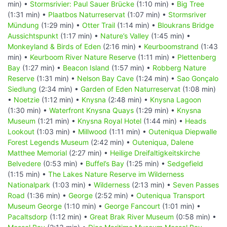
min) •
Stormsrivier: Paul Sauer Brücke
(1:10 min) •
Big Tree
(1:31 min) •
Plaatbos Naturreservat
(1:07 min) •
Stormsriver
Mündung
(1:29 min) •
Otter Trail
(1:14 min) •
Bloukrans Bridge
Aussichtspunkt
(1:17 min) •
Nature’s Valley
(1:45 min) •
Monkeyland & Birds of Eden
(2:16 min) •
Keurboomstrand
(1:43
min) •
Keurboom River Nature Reserve
(1:11 min) •
Plettenberg
Bay
(1:27 min) •
Beacon Island
(1:57 min) •
Robberg Nature
Reserve
(1:31 min) •
Nelson Bay Cave
(1:24 min) •
Sao Gonçalo
Siedlung
(2:34 min) •
Garden of Eden Naturreservat
(1:08 min)
•
Noetzie
(1:12 min) •
Knysna
(2:48 min) •
Knysna Lagoon
(1:30 min) •
Waterfront Knysna Quays
(1:29 min) •
Knysna
Museum
(1:21 min) •
Knysna Royal Hotel
(1:44 min) •
Heads
Lookout
(1:03 min) •
Millwood
(1:11 min) •
Outeniqua Diepwalle
Forest Legends Museum
(2:42 min) •
Outeniqua, Dalene
Matthee Memorial
(2:27 min) •
Heilige Dreifaltigkeitskirche
Belvedere
(0:53 min) •
Buffel’s Bay
(1:25 min) •
Sedgefield
(1:15 min) •
The Lakes Nature Reserve im Wilderness
Nationalpark
(1:03 min) •
Wilderness
(2:13 min) •
Seven Passes
Road
(1:36 min) •
George
(2:52 min) •
Outeniqua Transport
Museum George
(1:10 min) •
George Fancourt
(1:01 min) •
Pacaltsdorp
(1:12 min) •
Great Brak River Museum
(0:58 min) •