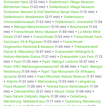
Schreuder Haus
(2:32 min) •
Stellenbosch Village Museum:
Bletterman Haus
(1:02 min) •
Stellenbosch Village Museum:
Grosvenor Mansion & Olof Marthinus Bergh Haus
(1:15 min) •
Stellenbosch: Moederkerk
(2:11 min) •
Stellenbosch:
Universitätsmuseum
(1:52 min) •
Stellenbosch: Universität
(1:34
min) •
Weingut Babylonstoren
(3:16 min) •
Boschendal
(1:54
min) •
Franschhoek Motor Museum
(1:49 min) •
La Motte Wine
Estate
(1:37 min) •
Franschhoek
(1:53 min) •
Franschhoek Farm
Sanctuary SA & Pigcasso
(1:03 min) •
Franschhoek -
Hugenotten-Denkmal & Museum
(1:44 min) •
Theewatersklof
Damm & Villiersdorp
(2:47 min) •
Drakenstein-Gefängnis &
Nelson-Mandela-Statue
(1:21 min) •
Drakenstein Lion Park
(1:13
min) •
Paarl
(1:35 min) •
Paarl: Weingut Larborie
(0:37 min) •
Paarl: KWV Weinbaugenossenschaft
(0:48 min) •
Paarl: Weingut
Nederburg
(1:04 min) •
Paarl: Taal Monument für Afrikaans
Sprache
(3:03 min) •
Paarl Mountain Nature Reserve
(1:31 min)
•
Atlantis
(1:31 min) •
Matroosberg
(1:03 min) •
Laingsburg
Flood Museum
(1:29 min) •
Tankwa Karoo Nationalpark
(1:34
min) •
Zebrastreifen
(2:21 min) •
Mount Ceder
(1:06 min) •
Cape Nature Zeltplatz Algeria
(1:26 min) •
Cedarberg
Wanderung: Malteserkreuz
(1:17 min) •
Cedarberg Wanderung: