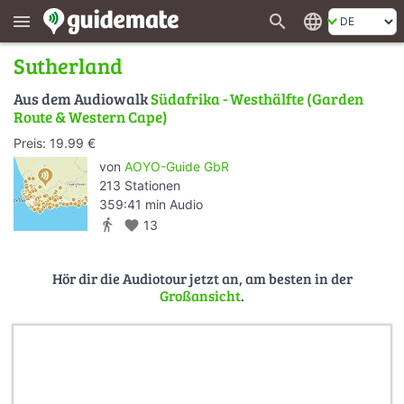
search
language
menu
Sutherland
Aus dem Audiowalk
Südafrika - Westhälfte (Garden
Route & Western Cape)
Preis: 19.99 €
von
AOYO-Guide GbR
213 Stationen
359:41 min Audio
directions_walk
favorite
13
Hör dir die Audiotour jetzt an, am besten in der
Großansicht
.