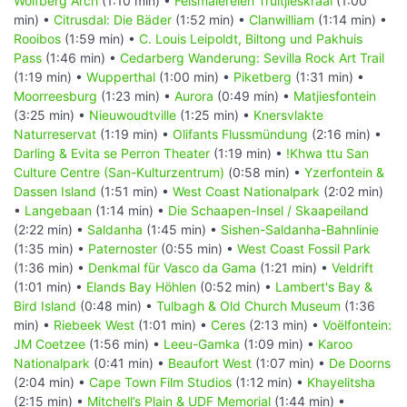
Wolfberg Arch
(1:10 min) •
Felsmalereien Truitjieskraal
(1:00
min) •
Citrusdal: Die Bäder
(1:52 min) •
Clanwilliam
(1:14 min) •
Rooibos
(1:59 min) •
C. Louis Leipoldt, Biltong und Pakhuis
Pass
(1:46 min) •
Cedarberg Wanderung: Sevilla Rock Art Trail
(1:19 min) •
Wupperthal
(1:00 min) •
Piketberg
(1:31 min) •
Moorreesburg
(1:23 min) •
Aurora
(0:49 min) •
Matjiesfontein
(3:25 min) •
Nieuwoudtville
(1:25 min) •
Knersvlakte
Naturreservat
(1:19 min) •
Olifants Flussmündung
(2:16 min) •
Darling & Evita se Perron Theater
(1:19 min) •
!Khwa ttu San
Culture Centre (San-Kulturzentrum)
(0:58 min) •
Yzerfontein &
Dassen Island
(1:51 min) •
West Coast Nationalpark
(2:02 min)
•
Langebaan
(1:14 min) •
Die Schaapen-Insel / Skaapeiland
(2:22 min) •
Saldanha
(1:45 min) •
Sishen-Saldanha-Bahnlinie
(1:35 min) •
Paternoster
(0:55 min) •
West Coast Fossil Park
(1:36 min) •
Denkmal für Vasco da Gama
(1:21 min) •
Veldrift
(1:01 min) •
Elands Bay Höhlen
(0:52 min) •
Lambert's Bay &
Bird Island
(0:48 min) •
Tulbagh & Old Church Museum
(1:36
min) •
Riebeek West
(1:01 min) •
Ceres
(2:13 min) •
Voëlfontein:
JM Coetzee
(1:56 min) •
Leeu-Gamka
(1:09 min) •
Karoo
Nationalpark
(0:41 min) •
Beaufort West
(1:07 min) •
De Doorns
(2:04 min) •
Cape Town Film Studios
(1:12 min) •
Khayelitsha
(2:15 min) •
Mitchell’s Plain & UDF Memorial
(1:44 min) •