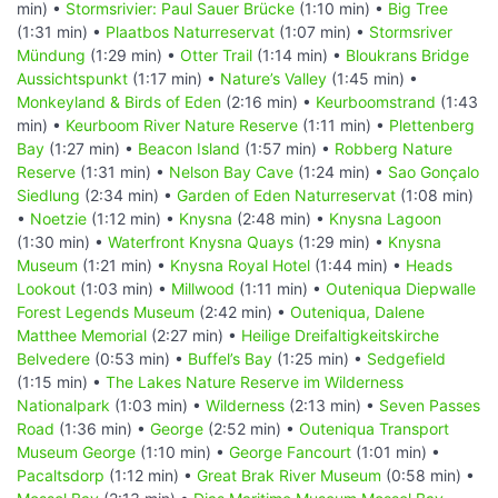
min) •
Stormsrivier: Paul Sauer Brücke
(1:10 min) •
Big Tree
(1:31 min) •
Plaatbos Naturreservat
(1:07 min) •
Stormsriver
Mündung
(1:29 min) •
Otter Trail
(1:14 min) •
Bloukrans Bridge
Aussichtspunkt
(1:17 min) •
Nature’s Valley
(1:45 min) •
Monkeyland & Birds of Eden
(2:16 min) •
Keurboomstrand
(1:43
min) •
Keurboom River Nature Reserve
(1:11 min) •
Plettenberg
Bay
(1:27 min) •
Beacon Island
(1:57 min) •
Robberg Nature
Reserve
(1:31 min) •
Nelson Bay Cave
(1:24 min) •
Sao Gonçalo
Siedlung
(2:34 min) •
Garden of Eden Naturreservat
(1:08 min)
•
Noetzie
(1:12 min) •
Knysna
(2:48 min) •
Knysna Lagoon
(1:30 min) •
Waterfront Knysna Quays
(1:29 min) •
Knysna
Museum
(1:21 min) •
Knysna Royal Hotel
(1:44 min) •
Heads
Lookout
(1:03 min) •
Millwood
(1:11 min) •
Outeniqua Diepwalle
Forest Legends Museum
(2:42 min) •
Outeniqua, Dalene
Matthee Memorial
(2:27 min) •
Heilige Dreifaltigkeitskirche
Belvedere
(0:53 min) •
Buffel’s Bay
(1:25 min) •
Sedgefield
(1:15 min) •
The Lakes Nature Reserve im Wilderness
Nationalpark
(1:03 min) •
Wilderness
(2:13 min) •
Seven Passes
Road
(1:36 min) •
George
(2:52 min) •
Outeniqua Transport
Museum George
(1:10 min) •
George Fancourt
(1:01 min) •
Pacaltsdorp
(1:12 min) •
Great Brak River Museum
(0:58 min) •