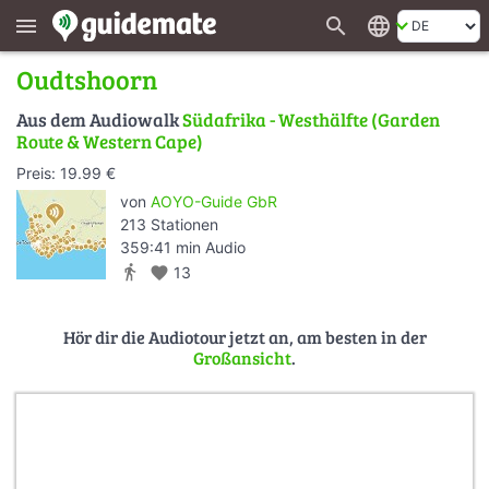
search
language
menu
Oudtshoorn
Aus dem Audiowalk
Südafrika - Westhälfte (Garden
Route & Western Cape)
Preis: 19.99 €
von
AOYO-Guide GbR
213 Stationen
359:41 min Audio
directions_walk
favorite
13
Hör dir die Audiotour jetzt an, am besten in der
Großansicht
.