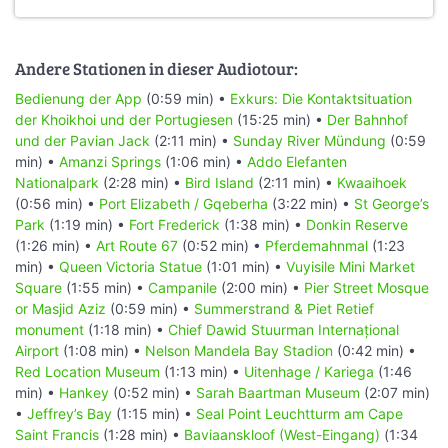
Andere Stationen in dieser Audiotour:
Bedienung der App
(0:59 min) •
Exkurs: Die Kontaktsituation
der Khoikhoi und der Portugiesen
(15:25 min) •
Der Bahnhof
und der Pavian Jack
(2:11 min) •
Sunday River Mündung
(0:59
min) •
Amanzi Springs
(1:06 min) •
Addo Elefanten
Nationalpark
(2:28 min) •
Bird Island
(2:11 min) •
Kwaaihoek
(0:56 min) •
Port Elizabeth / Gqeberha
(3:22 min) •
St George’s
Park
(1:19 min) •
Fort Frederick
(1:38 min) •
Donkin Reserve
(1:26 min) •
Art Route 67
(0:52 min) •
Pferdemahnmal
(1:23
min) •
Queen Victoria Statue
(1:01 min) •
Vuyisile Mini Market
Square
(1:55 min) •
Campanile
(2:00 min) •
Pier Street Mosque
or Masjid Aziz
(0:59 min) •
Summerstrand & Piet Retief
monument
(1:18 min) •
Chief Dawid Stuurman Internațional
Airport
(1:08 min) •
Nelson Mandela Bay Stadion
(0:42 min) •
Red Location Museum
(1:13 min) •
Uitenhage / Kariega
(1:46
min) •
Hankey
(0:52 min) •
Sarah Baartman Museum
(2:07 min)
•
Jeffrey’s Bay
(1:15 min) •
Seal Point Leuchtturm am Cape
Saint Francis
(1:28 min) •
Baviaanskloof (West-Eingang)
(1:34