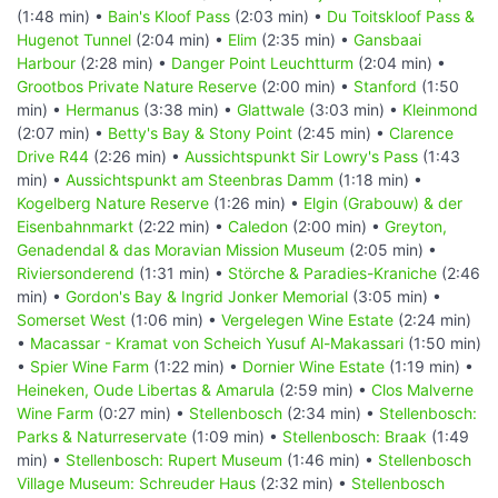
(1:48 min) •
Bain's Kloof Pass
(2:03 min) •
Du Toitskloof Pass &
Hugenot Tunnel
(2:04 min) •
Elim
(2:35 min) •
Gansbaai
Harbour
(2:28 min) •
Danger Point Leuchtturm
(2:04 min) •
Grootbos Private Nature Reserve
(2:00 min) •
Stanford
(1:50
min) •
Hermanus
(3:38 min) •
Glattwale
(3:03 min) •
Kleinmond
(2:07 min) •
Betty's Bay & Stony Point
(2:45 min) •
Clarence
Drive R44
(2:26 min) •
Aussichtspunkt Sir Lowry's Pass
(1:43
min) •
Aussichtspunkt am Steenbras Damm
(1:18 min) •
Kogelberg Nature Reserve
(1:26 min) •
Elgin (Grabouw) & der
Eisenbahnmarkt
(2:22 min) •
Caledon
(2:00 min) •
Greyton,
Genadendal & das Moravian Mission Museum
(2:05 min) •
Riviersonderend
(1:31 min) •
Störche & Paradies-Kraniche
(2:46
min) •
Gordon's Bay & Ingrid Jonker Memorial
(3:05 min) •
Somerset West
(1:06 min) •
Vergelegen Wine Estate
(2:24 min)
•
Macassar - Kramat von Scheich Yusuf Al-Makassari
(1:50 min)
•
Spier Wine Farm
(1:22 min) •
Dornier Wine Estate
(1:19 min) •
Heineken, Oude Libertas & Amarula
(2:59 min) •
Clos Malverne
Wine Farm
(0:27 min) •
Stellenbosch
(2:34 min) •
Stellenbosch:
Parks & Naturreservate
(1:09 min) •
Stellenbosch: Braak
(1:49
min) •
Stellenbosch: Rupert Museum
(1:46 min) •
Stellenbosch
Village Museum: Schreuder Haus
(2:32 min) •
Stellenbosch