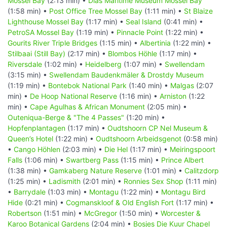
Mossel Bay
(2:13 min) •
Dias Maritime Museum Mossel Bay
(1:58 min) •
Post Office Tree Mossel Bay
(1:11 min) •
St Blaize
Lighthouse Mossel Bay
(1:17 min) •
Seal Island
(0:41 min) •
PetroSA Mossel Bay
(1:19 min) •
Pinnacle Point
(1:22 min) •
Gourits River Triple Bridges
(1:15 min) •
Albertinia
(1:22 min) •
Stilbaai (Still Bay)
(2:17 min) •
Blombos Höhle
(1:17 min) •
Riversdale
(1:02 min) •
Heidelberg
(1:07 min) •
Swellendam
(3:15 min) •
Swellendam Baudenkmäler & Drostdy Museum
(1:19 min) •
Bontebok National Park
(1:40 min) •
Malgas
(2:07
min) •
De Hoop National Reserve
(1:16 min) •
Arniston
(1:22
min) •
Cape Agulhas & African Monument
(2:05 min) •
Outeniqua-Berge & "The 4 Passes"
(1:20 min) •
Hopfenplantagen
(1:17 min) •
Oudtshoorn CP Nel Museum &
Queen’s Hotel
(1:22 min) •
Oudtshoorn Arbeidsgenot
(0:58 min)
•
Cango Höhlen
(2:03 min) •
Die Hel
(1:17 min) •
Meiringspoort
Falls
(1:06 min) •
Swartberg Pass
(1:15 min) •
Prince Albert
(1:38 min) •
Gamkaberg Nature Reserve
(1:01 min) •
Calitzdorp
(1:25 min) •
Ladismith
(2:01 min) •
Ronnies Sex Shop
(1:11 min)
•
Barrydale
(1:03 min) •
Montagu
(1:22 min) •
Montagu Bird
Hide
(0:21 min) •
Cogmanskloof & Old English Fort
(1:17 min) •
Robertson
(1:51 min) •
McGregor
(1:50 min) •
Worcester &
Karoo Botanical Gardens
(2:04 min) •
Bosjes Die Kuur Chapel