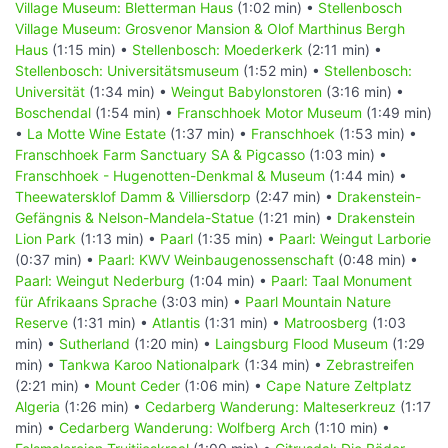
Village Museum: Bletterman Haus
(1:02 min) •
Stellenbosch
Village Museum: Grosvenor Mansion & Olof Marthinus Bergh
Haus
(1:15 min) •
Stellenbosch: Moederkerk
(2:11 min) •
Stellenbosch: Universitätsmuseum
(1:52 min) •
Stellenbosch:
Universität
(1:34 min) •
Weingut Babylonstoren
(3:16 min) •
Boschendal
(1:54 min) •
Franschhoek Motor Museum
(1:49 min)
•
La Motte Wine Estate
(1:37 min) •
Franschhoek
(1:53 min) •
Franschhoek Farm Sanctuary SA & Pigcasso
(1:03 min) •
Franschhoek - Hugenotten-Denkmal & Museum
(1:44 min) •
Theewatersklof Damm & Villiersdorp
(2:47 min) •
Drakenstein-
Gefängnis & Nelson-Mandela-Statue
(1:21 min) •
Drakenstein
Lion Park
(1:13 min) •
Paarl
(1:35 min) •
Paarl: Weingut Larborie
(0:37 min) •
Paarl: KWV Weinbaugenossenschaft
(0:48 min) •
Paarl: Weingut Nederburg
(1:04 min) •
Paarl: Taal Monument
für Afrikaans Sprache
(3:03 min) •
Paarl Mountain Nature
Reserve
(1:31 min) •
Atlantis
(1:31 min) •
Matroosberg
(1:03
min) •
Sutherland
(1:20 min) •
Laingsburg Flood Museum
(1:29
min) •
Tankwa Karoo Nationalpark
(1:34 min) •
Zebrastreifen
(2:21 min) •
Mount Ceder
(1:06 min) •
Cape Nature Zeltplatz
Algeria
(1:26 min) •
Cedarberg Wanderung: Malteserkreuz
(1:17
min) •
Cedarberg Wanderung: Wolfberg Arch
(1:10 min) •