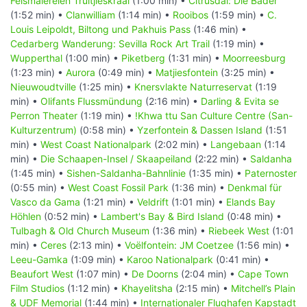
Felsmalereien Truitjieskraal
(1:00 min) •
Citrusdal: Die Bäder
(1:52 min) •
Clanwilliam
(1:14 min) •
Rooibos
(1:59 min) •
C.
Louis Leipoldt, Biltong und Pakhuis Pass
(1:46 min) •
Cedarberg Wanderung: Sevilla Rock Art Trail
(1:19 min) •
Wupperthal
(1:00 min) •
Piketberg
(1:31 min) •
Moorreesburg
(1:23 min) •
Aurora
(0:49 min) •
Matjiesfontein
(3:25 min) •
Nieuwoudtville
(1:25 min) •
Knersvlakte Naturreservat
(1:19
min) •
Olifants Flussmündung
(2:16 min) •
Darling & Evita se
Perron Theater
(1:19 min) •
!Khwa ttu San Culture Centre (San-
Kulturzentrum)
(0:58 min) •
Yzerfontein & Dassen Island
(1:51
min) •
West Coast Nationalpark
(2:02 min) •
Langebaan
(1:14
min) •
Die Schaapen-Insel / Skaapeiland
(2:22 min) •
Saldanha
(1:45 min) •
Sishen-Saldanha-Bahnlinie
(1:35 min) •
Paternoster
(0:55 min) •
West Coast Fossil Park
(1:36 min) •
Denkmal für
Vasco da Gama
(1:21 min) •
Veldrift
(1:01 min) •
Elands Bay
Höhlen
(0:52 min) •
Lambert's Bay & Bird Island
(0:48 min) •
Tulbagh & Old Church Museum
(1:36 min) •
Riebeek West
(1:01
min) •
Ceres
(2:13 min) •
Voëlfontein: JM Coetzee
(1:56 min) •
Leeu-Gamka
(1:09 min) •
Karoo Nationalpark
(0:41 min) •
Beaufort West
(1:07 min) •
De Doorns
(2:04 min) •
Cape Town
Film Studios
(1:12 min) •
Khayelitsha
(2:15 min) •
Mitchell’s Plain
& UDF Memorial
(1:44 min) •
Internationaler Flughafen Kapstadt