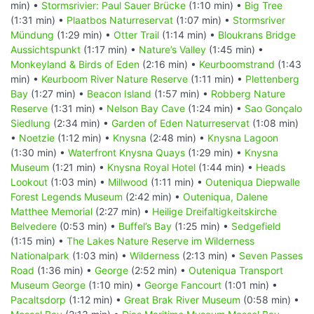
min) •
Stormsrivier: Paul Sauer Brücke
(1:10 min) •
Big Tree
(1:31 min) •
Plaatbos Naturreservat
(1:07 min) •
Stormsriver
Mündung
(1:29 min) •
Otter Trail
(1:14 min) •
Bloukrans Bridge
Aussichtspunkt
(1:17 min) •
Nature’s Valley
(1:45 min) •
Monkeyland & Birds of Eden
(2:16 min) •
Keurboomstrand
(1:43
min) •
Keurboom River Nature Reserve
(1:11 min) •
Plettenberg
Bay
(1:27 min) •
Beacon Island
(1:57 min) •
Robberg Nature
Reserve
(1:31 min) •
Nelson Bay Cave
(1:24 min) •
Sao Gonçalo
Siedlung
(2:34 min) •
Garden of Eden Naturreservat
(1:08 min)
•
Noetzie
(1:12 min) •
Knysna
(2:48 min) •
Knysna Lagoon
(1:30 min) •
Waterfront Knysna Quays
(1:29 min) •
Knysna
Museum
(1:21 min) •
Knysna Royal Hotel
(1:44 min) •
Heads
Lookout
(1:03 min) •
Millwood
(1:11 min) •
Outeniqua Diepwalle
Forest Legends Museum
(2:42 min) •
Outeniqua, Dalene
Matthee Memorial
(2:27 min) •
Heilige Dreifaltigkeitskirche
Belvedere
(0:53 min) •
Buffel’s Bay
(1:25 min) •
Sedgefield
(1:15 min) •
The Lakes Nature Reserve im Wilderness
Nationalpark
(1:03 min) •
Wilderness
(2:13 min) •
Seven Passes
Road
(1:36 min) •
George
(2:52 min) •
Outeniqua Transport
Museum George
(1:10 min) •
George Fancourt
(1:01 min) •
Pacaltsdorp
(1:12 min) •
Great Brak River Museum
(0:58 min) •