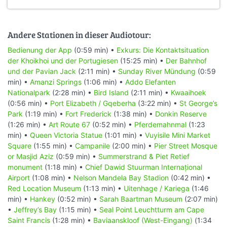
Andere Stationen in dieser Audiotour:
Bedienung der App
(0:59 min) •
Exkurs: Die Kontaktsituation
der Khoikhoi und der Portugiesen
(15:25 min) •
Der Bahnhof
und der Pavian Jack
(2:11 min) •
Sunday River Mündung
(0:59
min) •
Amanzi Springs
(1:06 min) •
Addo Elefanten
Nationalpark
(2:28 min) •
Bird Island
(2:11 min) •
Kwaaihoek
(0:56 min) •
Port Elizabeth / Gqeberha
(3:22 min) •
St George’s
Park
(1:19 min) •
Fort Frederick
(1:38 min) •
Donkin Reserve
(1:26 min) •
Art Route 67
(0:52 min) •
Pferdemahnmal
(1:23
min) •
Queen Victoria Statue
(1:01 min) •
Vuyisile Mini Market
Square
(1:55 min) •
Campanile
(2:00 min) •
Pier Street Mosque
or Masjid Aziz
(0:59 min) •
Summerstrand & Piet Retief
monument
(1:18 min) •
Chief Dawid Stuurman Internațional
Airport
(1:08 min) •
Nelson Mandela Bay Stadion
(0:42 min) •
Red Location Museum
(1:13 min) •
Uitenhage / Kariega
(1:46
min) •
Hankey
(0:52 min) •
Sarah Baartman Museum
(2:07 min)
•
Jeffrey’s Bay
(1:15 min) •
Seal Point Leuchtturm am Cape
Saint Francis
(1:28 min) •
Baviaanskloof (West-Eingang)
(1:34