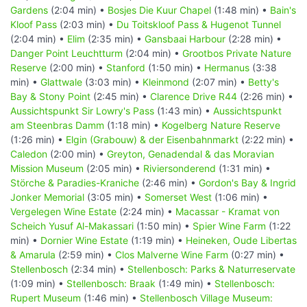
Gardens
(2:04 min) •
Bosjes Die Kuur Chapel
(1:48 min) •
Bain's
Kloof Pass
(2:03 min) •
Du Toitskloof Pass & Hugenot Tunnel
(2:04 min) •
Elim
(2:35 min) •
Gansbaai Harbour
(2:28 min) •
Danger Point Leuchtturm
(2:04 min) •
Grootbos Private Nature
Reserve
(2:00 min) •
Stanford
(1:50 min) •
Hermanus
(3:38
min) •
Glattwale
(3:03 min) •
Kleinmond
(2:07 min) •
Betty's
Bay & Stony Point
(2:45 min) •
Clarence Drive R44
(2:26 min) •
Aussichtspunkt Sir Lowry's Pass
(1:43 min) •
Aussichtspunkt
am Steenbras Damm
(1:18 min) •
Kogelberg Nature Reserve
(1:26 min) •
Elgin (Grabouw) & der Eisenbahnmarkt
(2:22 min) •
Caledon
(2:00 min) •
Greyton, Genadendal & das Moravian
Mission Museum
(2:05 min) •
Riviersonderend
(1:31 min) •
Störche & Paradies-Kraniche
(2:46 min) •
Gordon's Bay & Ingrid
Jonker Memorial
(3:05 min) •
Somerset West
(1:06 min) •
Vergelegen Wine Estate
(2:24 min) •
Macassar - Kramat von
Scheich Yusuf Al-Makassari
(1:50 min) •
Spier Wine Farm
(1:22
min) •
Dornier Wine Estate
(1:19 min) •
Heineken, Oude Libertas
& Amarula
(2:59 min) •
Clos Malverne Wine Farm
(0:27 min) •
Stellenbosch
(2:34 min) •
Stellenbosch: Parks & Naturreservate
(1:09 min) •
Stellenbosch: Braak
(1:49 min) •
Stellenbosch:
Rupert Museum
(1:46 min) •
Stellenbosch Village Museum: