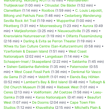
Wanderung: Wolfberg Arch
(1:10 min) •
Felsmalereien
Truitjieskraal
(1:00 min) •
Citrusdal: Die Bäder
(1:52 min) •
Clanwilliam
(1:14 min) •
Rooibos
(1:59 min) •
C. Louis Leipoldt,
Biltong und Pakhuis Pass
(1:46 min) •
Cedarberg Wanderung:
Sevilla Rock Art Trail
(1:19 min) •
Wupperthal
(1:00 min) •
Piketberg
(1:31 min) •
Moorreesburg
(1:23 min) •
Aurora
(0:49
min) •
Matjiesfontein
(3:25 min) •
Nieuwoudtville
(1:25 min) •
Knersvlakte Naturreservat
(1:19 min) •
Olifants Flussmündung
(2:16 min) •
Darling & Evita se Perron Theater
(1:19 min) •
!Khwa ttu San Culture Centre (San-Kulturzentrum)
(0:58 min) •
Yzerfontein & Dassen Island
(1:51 min) •
West Coast
Nationalpark
(2:02 min) •
Langebaan
(1:14 min) •
Die
Schaapen-Insel / Skaapeiland
(2:22 min) •
Saldanha
(1:45 min)
•
Sishen-Saldanha-Bahnlinie
(1:35 min) •
Paternoster
(0:55
min) •
West Coast Fossil Park
(1:36 min) •
Denkmal für Vasco
da Gama
(1:21 min) •
Veldrift
(1:01 min) •
Elands Bay Höhlen
(0:52 min) •
Lambert's Bay & Bird Island
(0:48 min) •
Tulbagh &
Old Church Museum
(1:36 min) •
Riebeek West
(1:01 min) •
Ceres
(2:13 min) •
Voëlfontein: JM Coetzee
(1:56 min) •
Leeu-
Gamka
(1:09 min) •
Karoo Nationalpark
(0:41 min) •
Beaufort
West
(1:07 min) •
De Doorns
(2:04 min) •
Cape Town Film
Studios
(1:12 min) •
Khayelitsha
(2:15 min) •
Mitchell’s Plain &