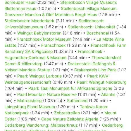
Schreuder Haus
(2:32 min) •
Stellenbosch Village Museum:
Bletterman Haus
(1:02 min) •
Stellenbosch Village Museum:
Grosvenor Mansion & Olof Marthinus Bergh Haus
(1:15 min) •
Stellenbosch: Moederkerk
(2:11 min) •
Stellenbosch:
Universitätsmuseum
(1:52 min) •
Stellenbosch: Universität
(1:34
min) •
Weingut Babylonstoren
(3:16 min) •
Boschendal
(1:54
min) •
Franschhoek Motor Museum
(1:49 min) •
La Motte Wine
Estate
(1:37 min) •
Franschhoek
(1:53 min) •
Franschhoek Farm
Sanctuary SA & Pigcasso
(1:03 min) •
Franschhoek -
Hugenotten-Denkmal & Museum
(1:44 min) •
Theewatersklof
Damm & Villiersdorp
(2:47 min) •
Drakenstein-Gefängnis &
Nelson-Mandela-Statue
(1:21 min) •
Drakenstein Lion Park
(1:13
min) •
Paarl: Weingut Larborie
(0:37 min) •
Paarl: KWV
Weinbaugenossenschaft
(0:48 min) •
Paarl: Weingut Nederburg
(1:04 min) •
Paarl: Taal Monument für Afrikaans Sprache
(3:03
min) •
Paarl Mountain Nature Reserve
(1:31 min) •
Atlantis
(1:31
min) •
Matroosberg
(1:03 min) •
Sutherland
(1:20 min) •
Laingsburg Flood Museum
(1:29 min) •
Tankwa Karoo
Nationalpark
(1:34 min) •
Zebrastreifen
(2:21 min) •
Mount
Ceder
(1:06 min) •
Cape Nature Zeltplatz Algeria
(1:26 min) •
Cedarberg Wanderung: Malteserkreuz
(1:17 min) •
Cedarberg