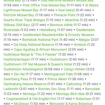
Mossel Bay
(2:13 min) •
Dias Maritime Museum Mossel Bay
(1:58 min) •
Post Office Tree Mossel Bay
(1:11 min) •
St Blaize
Lighthouse Mossel Bay
(1:17 min) •
Seal Island
(0:41 min) •
PetroSA Mossel Bay
(1:19 min) •
Pinnacle Point
(1:22 min) •
Gourits River Triple Bridges
(1:15 min) •
Albertinia
(1:22 min) •
Stilbaai (Still Bay)
(2:17 min) •
Blombos Höhle
(1:17 min) •
Riversdale
(1:02 min) •
Heidelberg
(1:07 min) •
Swellendam
(3:15 min) •
Swellendam Baudenkmäler & Drostdy Museum
(1:19 min) •
Bontebok National Park
(1:40 min) •
Malgas
(2:07
min) •
De Hoop National Reserve
(1:16 min) •
Arniston
(1:22
min) •
Cape Agulhas & African Monument
(2:05 min) •
Outeniqua-Berge & "The 4 Passes"
(1:20 min) •
Hopfenplantagen
(1:17 min) •
Oudtshoorn
(2:40 min) •
Oudtshoorn CP Nel Museum & Queen’s Hotel
(1:22 min) •
Oudtshoorn Arbeidsgenot
(0:58 min) •
Cango Höhlen
(2:03
min) •
Die Hel
(1:17 min) •
Meiringspoort Falls
(1:06 min) •
Swartberg Pass
(1:15 min) •
Prince Albert
(1:38 min) •
Gamkaberg Nature Reserve
(1:01 min) •
Calitzdorp
(1:25 min) •
Ladismith
(2:01 min) •
Ronnies Sex Shop
(1:11 min) •
Barrydale
(1:03 min) •
Montagu
(1:22 min) •
Montagu Bird Hide
(0:21 min)
•
Cogmanskloof & Old English Fort
(1:17 min) •
Robertson
(1:51
min) •
McGregor
(1:50 min) •
Worcester & Karoo Botanical