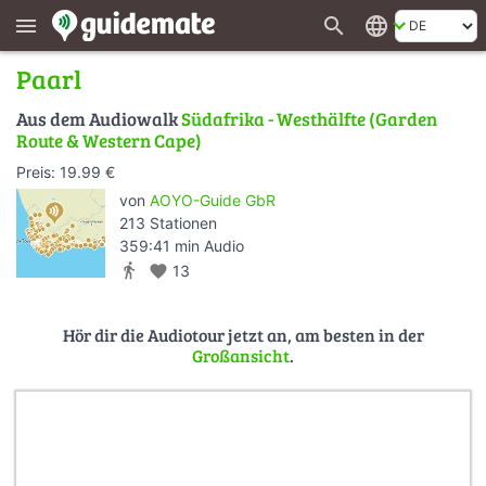
search
language
menu
Paarl
Aus dem Audiowalk
Südafrika - Westhälfte (Garden
Route & Western Cape)
Preis: 19.99 €
von
AOYO-Guide GbR
213 Stationen
359:41 min Audio
directions_walk
favorite
13
Hör dir die Audiotour jetzt an, am besten in der
Großansicht
.