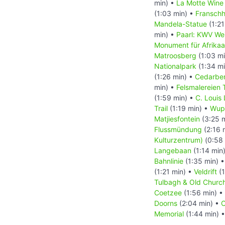
min) •
La Motte Wine
(1:03 min) •
Fransch
Mandela-Statue
(1:21
min) •
Paarl: KWV We
Monument für Afrika
Matroosberg
(1:03 m
Nationalpark
(1:34 m
(1:26 min) •
Cedarber
min) •
Felsmalereien T
(1:59 min) •
C. Louis 
Trail
(1:19 min) •
Wup
Matjiesfontein
(3:25 
Flussmündung
(2:16 
Kulturzentrum)
(0:58 
Langebaan
(1:14 min
Bahnlinie
(1:35 min) 
(1:21 min) •
Veldrift
(1
Tulbagh & Old Chur
Coetzee
(1:56 min) •
Doorns
(2:04 min) •
C
Memorial
(1:44 min) 