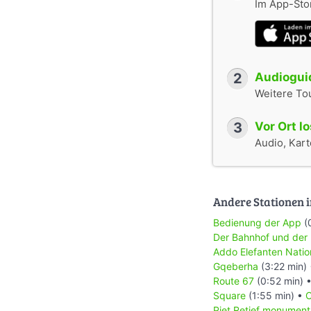
Im App-Stor
2
Audioguid
Weitere To
3
Vor Ort l
Audio, Karte
Andere Stationen i
Bedienung der App
(
Der Bahnhof und der
Addo Elefanten Natio
Gqeberha
(3:22 min)
Route 67
(0:52 min) 
Square
(1:55 min) •
C
Piet Retief monument