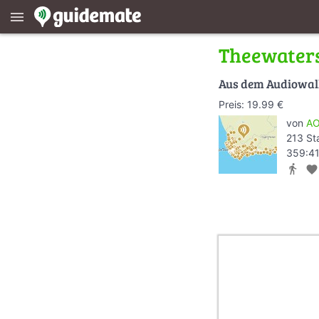
menu
Theewaters
Aus dem Audiowa
Preis: 19.99 €
von
AO
213 St
359:41
directions_walk
favorite