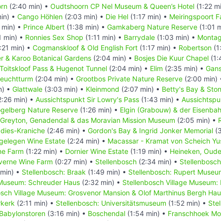
rn
(2:40 min) •
Oudtshoorn CP Nel Museum & Queen’s Hotel
(1:22 m
in) •
Cango Höhlen
(2:03 min) •
Die Hel
(1:17 min) •
Meiringspoort Fa
 min) •
Prince Albert
(1:38 min) •
Gamkaberg Nature Reserve
(1:01 
1 min) •
Ronnies Sex Shop
(1:11 min) •
Barrydale
(1:03 min) •
Monta
:21 min) •
Cogmanskloof & Old English Fort
(1:17 min) •
Robertson
(1
r & Karoo Botanical Gardens
(2:04 min) •
Bosjes Die Kuur Chapel
(1:
Toitskloof Pass & Hugenot Tunnel
(2:04 min) •
Elim
(2:35 min) •
Gans
Leuchtturm
(2:04 min) •
Grootbos Private Nature Reserve
(2:00 min)
n) •
Glattwale
(3:03 min) •
Kleinmond
(2:07 min) •
Betty's Bay & Ston
2:26 min) •
Aussichtspunkt Sir Lowry's Pass
(1:43 min) •
Aussichtspu
gelberg Nature Reserve
(1:26 min) •
Elgin (Grabouw) & der Eisenba
Greyton, Genadendal & das Moravian Mission Museum
(2:05 min) •
adies-Kraniche
(2:46 min) •
Gordon's Bay & Ingrid Jonker Memorial
(3
gelegen Wine Estate
(2:24 min) •
Macassar - Kramat von Scheich Yu
ne Farm
(1:22 min) •
Dornier Wine Estate
(1:19 min) •
Heineken, Oude
verne Wine Farm
(0:27 min) •
Stellenbosch
(2:34 min) •
Stellenbosch
 min) •
Stellenbosch: Braak
(1:49 min) •
Stellenbosch: Rupert Museu
 Museum: Schreuder Haus
(2:32 min) •
Stellenbosch Village Museum:
osch Village Museum: Grosvenor Mansion & Olof Marthinus Bergh Ha
rkerk
(2:11 min) •
Stellenbosch: Universitätsmuseum
(1:52 min) •
Stel
Babylonstoren
(3:16 min) •
Boschendal
(1:54 min) •
Franschhoek Mo