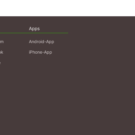
Apps
am
Android-App
ok
iPhone-App
e