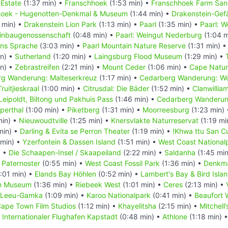
 Estate
(1:37 min) •
Franschhoek
(1:53 min) •
Franschhoek Farm San
hoek - Hugenotten-Denkmal & Museum
(1:44 min) •
Drakenstein-Gef
 min) •
Drakenstein Lion Park
(1:13 min) •
Paarl
(1:35 min) •
Paarl: W
inbaugenossenschaft
(0:48 min) •
Paarl: Weingut Nederburg
(1:04 m
ans Sprache
(3:03 min) •
Paarl Mountain Nature Reserve
(1:31 min) 
in) •
Sutherland
(1:20 min) •
Laingsburg Flood Museum
(1:29 min) •
in) •
Zebrastreifen
(2:21 min) •
Mount Ceder
(1:06 min) •
Cape Nature
g Wanderung: Malteserkreuz
(1:17 min) •
Cedarberg Wanderung: Wo
ruitjieskraal
(1:00 min) •
Citrusdal: Die Bäder
(1:52 min) •
Clanwillia
Leipoldt, Biltong und Pakhuis Pass
(1:46 min) •
Cedarberg Wanderung
perthal
(1:00 min) •
Piketberg
(1:31 min) •
Moorreesburg
(1:23 min)
min) •
Nieuwoudtville
(1:25 min) •
Knersvlakte Naturreservat
(1:19 mi
min) •
Darling & Evita se Perron Theater
(1:19 min) •
!Khwa ttu San Cu
min) •
Yzerfontein & Dassen Island
(1:51 min) •
West Coast National
) •
Die Schaapen-Insel / Skaapeiland
(2:22 min) •
Saldanha
(1:45 mi
•
Paternoster
(0:55 min) •
West Coast Fossil Park
(1:36 min) •
Denkma
:01 min) •
Elands Bay Höhlen
(0:52 min) •
Lambert's Bay & Bird Isla
ch Museum
(1:36 min) •
Riebeek West
(1:01 min) •
Ceres
(2:13 min) •
Leeu-Gamka
(1:09 min) •
Karoo Nationalpark
(0:41 min) •
Beaufort 
ape Town Film Studios
(1:12 min) •
Khayelitsha
(2:15 min) •
Mitchell
•
Internationaler Flughafen Kapstadt
(0:48 min) •
Athlone
(1:18 min) 