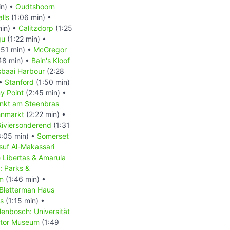
in) •
Oudtshoorn
lls
(1:06 min) •
min) •
Calitzdorp
(1:25
gu
(1:22 min) •
:51 min) •
McGregor
48 min) •
Bain's Kloof
baai Harbour
(2:28
 •
Stanford
(1:50 min)
y Point
(2:45 min) •
nkt am Steenbras
hnmarkt
(2:22 min) •
Riviersonderend
(1:31
:05 min) •
Somerset
suf Al-Makassari
 Libertas & Amarula
: Parks &
m
(1:46 min) •
 Bletterman Haus
us
(1:15 min) •
lenbosch: Universität
tor Museum
(1:49