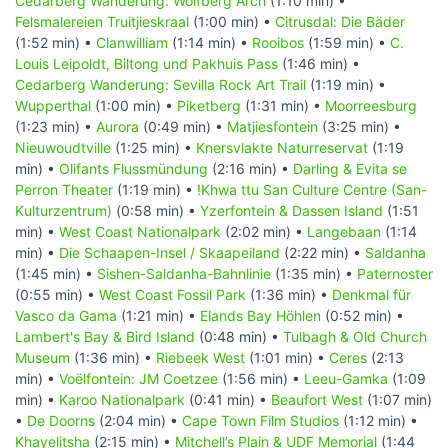
Cedarberg Wanderung: Wolfberg Arch
(1:10 min) •
Felsmalereien Truitjieskraal
(1:00 min) •
Citrusdal: Die Bäder
(1:52 min) •
Clanwilliam
(1:14 min) •
Rooibos
(1:59 min) •
C.
Louis Leipoldt, Biltong und Pakhuis Pass
(1:46 min) •
Cedarberg Wanderung: Sevilla Rock Art Trail
(1:19 min) •
Wupperthal
(1:00 min) •
Piketberg
(1:31 min) •
Moorreesburg
(1:23 min) •
Aurora
(0:49 min) •
Matjiesfontein
(3:25 min) •
Nieuwoudtville
(1:25 min) •
Knersvlakte Naturreservat
(1:19
min) •
Olifants Flussmündung
(2:16 min) •
Darling & Evita se
Perron Theater
(1:19 min) •
!Khwa ttu San Culture Centre (San-
Kulturzentrum)
(0:58 min) •
Yzerfontein & Dassen Island
(1:51
min) •
West Coast Nationalpark
(2:02 min) •
Langebaan
(1:14
min) •
Die Schaapen-Insel / Skaapeiland
(2:22 min) •
Saldanha
(1:45 min) •
Sishen-Saldanha-Bahnlinie
(1:35 min) •
Paternoster
(0:55 min) •
West Coast Fossil Park
(1:36 min) •
Denkmal für
Vasco da Gama
(1:21 min) •
Elands Bay Höhlen
(0:52 min) •
Lambert's Bay & Bird Island
(0:48 min) •
Tulbagh & Old Church
Museum
(1:36 min) •
Riebeek West
(1:01 min) •
Ceres
(2:13
min) •
Voëlfontein: JM Coetzee
(1:56 min) •
Leeu-Gamka
(1:09
min) •
Karoo Nationalpark
(0:41 min) •
Beaufort West
(1:07 min)
•
De Doorns
(2:04 min) •
Cape Town Film Studios
(1:12 min) •
Khayelitsha
(2:15 min) •
Mitchell’s Plain & UDF Memorial
(1:44