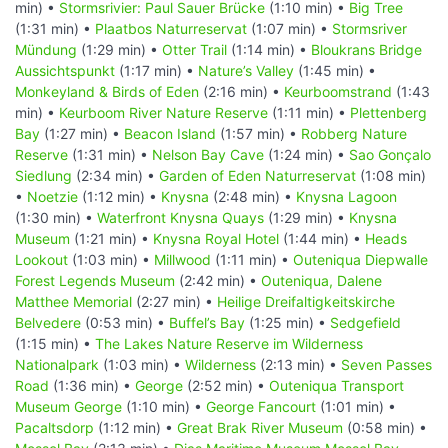
min) •
Stormsrivier: Paul Sauer Brücke
(1:10 min) •
Big Tree
(1:31 min) •
Plaatbos Naturreservat
(1:07 min) •
Stormsriver
Mündung
(1:29 min) •
Otter Trail
(1:14 min) •
Bloukrans Bridge
Aussichtspunkt
(1:17 min) •
Nature’s Valley
(1:45 min) •
Monkeyland & Birds of Eden
(2:16 min) •
Keurboomstrand
(1:43
min) •
Keurboom River Nature Reserve
(1:11 min) •
Plettenberg
Bay
(1:27 min) •
Beacon Island
(1:57 min) •
Robberg Nature
Reserve
(1:31 min) •
Nelson Bay Cave
(1:24 min) •
Sao Gonçalo
Siedlung
(2:34 min) •
Garden of Eden Naturreservat
(1:08 min)
•
Noetzie
(1:12 min) •
Knysna
(2:48 min) •
Knysna Lagoon
(1:30 min) •
Waterfront Knysna Quays
(1:29 min) •
Knysna
Museum
(1:21 min) •
Knysna Royal Hotel
(1:44 min) •
Heads
Lookout
(1:03 min) •
Millwood
(1:11 min) •
Outeniqua Diepwalle
Forest Legends Museum
(2:42 min) •
Outeniqua, Dalene
Matthee Memorial
(2:27 min) •
Heilige Dreifaltigkeitskirche
Belvedere
(0:53 min) •
Buffel’s Bay
(1:25 min) •
Sedgefield
(1:15 min) •
The Lakes Nature Reserve im Wilderness
Nationalpark
(1:03 min) •
Wilderness
(2:13 min) •
Seven Passes
Road
(1:36 min) •
George
(2:52 min) •
Outeniqua Transport
Museum George
(1:10 min) •
George Fancourt
(1:01 min) •
Pacaltsdorp
(1:12 min) •
Great Brak River Museum
(0:58 min) •