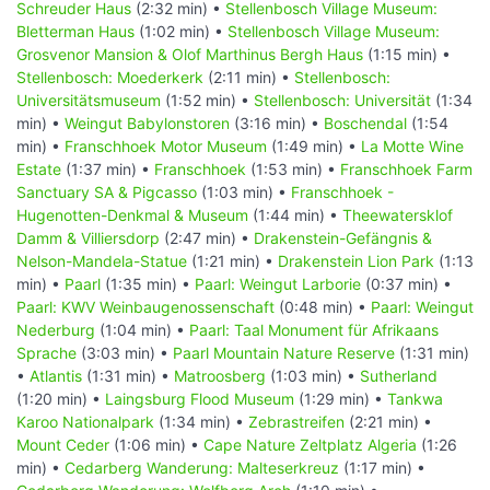
Schreuder Haus
(2:32 min) •
Stellenbosch Village Museum:
Bletterman Haus
(1:02 min) •
Stellenbosch Village Museum:
Grosvenor Mansion & Olof Marthinus Bergh Haus
(1:15 min) •
Stellenbosch: Moederkerk
(2:11 min) •
Stellenbosch:
Universitätsmuseum
(1:52 min) •
Stellenbosch: Universität
(1:34
min) •
Weingut Babylonstoren
(3:16 min) •
Boschendal
(1:54
min) •
Franschhoek Motor Museum
(1:49 min) •
La Motte Wine
Estate
(1:37 min) •
Franschhoek
(1:53 min) •
Franschhoek Farm
Sanctuary SA & Pigcasso
(1:03 min) •
Franschhoek -
Hugenotten-Denkmal & Museum
(1:44 min) •
Theewatersklof
Damm & Villiersdorp
(2:47 min) •
Drakenstein-Gefängnis &
Nelson-Mandela-Statue
(1:21 min) •
Drakenstein Lion Park
(1:13
min) •
Paarl
(1:35 min) •
Paarl: Weingut Larborie
(0:37 min) •
Paarl: KWV Weinbaugenossenschaft
(0:48 min) •
Paarl: Weingut
Nederburg
(1:04 min) •
Paarl: Taal Monument für Afrikaans
Sprache
(3:03 min) •
Paarl Mountain Nature Reserve
(1:31 min)
•
Atlantis
(1:31 min) •
Matroosberg
(1:03 min) •
Sutherland
(1:20 min) •
Laingsburg Flood Museum
(1:29 min) •
Tankwa
Karoo Nationalpark
(1:34 min) •
Zebrastreifen
(2:21 min) •
Mount Ceder
(1:06 min) •
Cape Nature Zeltplatz Algeria
(1:26
min) •
Cedarberg Wanderung: Malteserkreuz
(1:17 min) •