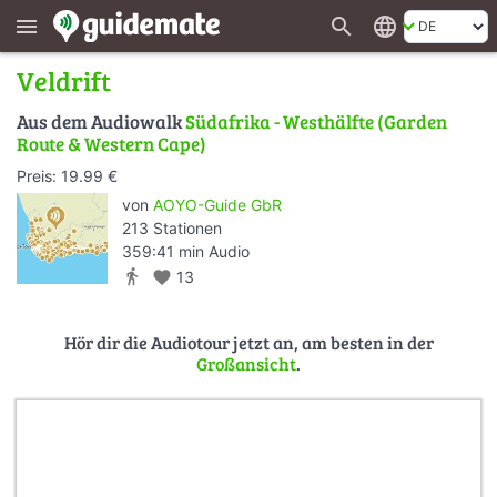
search
language
menu
Veldrift
Aus dem Audiowalk
Südafrika - Westhälfte (Garden
Route & Western Cape)
Preis: 19.99 €
von
AOYO-Guide GbR
213 Stationen
359:41 min Audio
directions_walk
favorite
13
Hör dir die Audiotour jetzt an, am besten in der
Großansicht
.