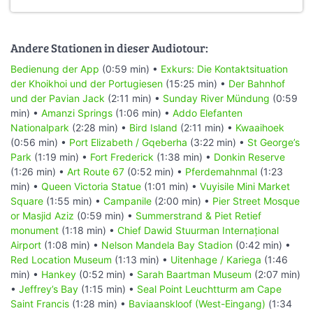
Andere Stationen in dieser Audiotour:
Bedienung der App
(0:59 min) •
Exkurs: Die Kontaktsituation
der Khoikhoi und der Portugiesen
(15:25 min) •
Der Bahnhof
und der Pavian Jack
(2:11 min) •
Sunday River Mündung
(0:59
min) •
Amanzi Springs
(1:06 min) •
Addo Elefanten
Nationalpark
(2:28 min) •
Bird Island
(2:11 min) •
Kwaaihoek
(0:56 min) •
Port Elizabeth / Gqeberha
(3:22 min) •
St George’s
Park
(1:19 min) •
Fort Frederick
(1:38 min) •
Donkin Reserve
(1:26 min) •
Art Route 67
(0:52 min) •
Pferdemahnmal
(1:23
min) •
Queen Victoria Statue
(1:01 min) •
Vuyisile Mini Market
Square
(1:55 min) •
Campanile
(2:00 min) •
Pier Street Mosque
or Masjid Aziz
(0:59 min) •
Summerstrand & Piet Retief
monument
(1:18 min) •
Chief Dawid Stuurman Internațional
Airport
(1:08 min) •
Nelson Mandela Bay Stadion
(0:42 min) •
Red Location Museum
(1:13 min) •
Uitenhage / Kariega
(1:46
min) •
Hankey
(0:52 min) •
Sarah Baartman Museum
(2:07 min)
•
Jeffrey’s Bay
(1:15 min) •
Seal Point Leuchtturm am Cape
Saint Francis
(1:28 min) •
Baviaanskloof (West-Eingang)
(1:34