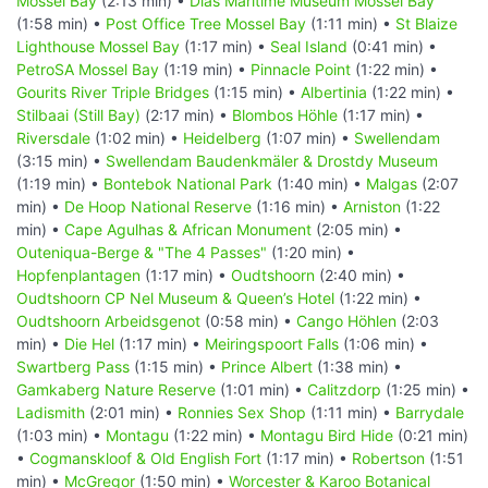
Mossel Bay
(2:13 min) •
Dias Maritime Museum Mossel Bay
(1:58 min) •
Post Office Tree Mossel Bay
(1:11 min) •
St Blaize
Lighthouse Mossel Bay
(1:17 min) •
Seal Island
(0:41 min) •
PetroSA Mossel Bay
(1:19 min) •
Pinnacle Point
(1:22 min) •
Gourits River Triple Bridges
(1:15 min) •
Albertinia
(1:22 min) •
Stilbaai (Still Bay)
(2:17 min) •
Blombos Höhle
(1:17 min) •
Riversdale
(1:02 min) •
Heidelberg
(1:07 min) •
Swellendam
(3:15 min) •
Swellendam Baudenkmäler & Drostdy Museum
(1:19 min) •
Bontebok National Park
(1:40 min) •
Malgas
(2:07
min) •
De Hoop National Reserve
(1:16 min) •
Arniston
(1:22
min) •
Cape Agulhas & African Monument
(2:05 min) •
Outeniqua-Berge & "The 4 Passes"
(1:20 min) •
Hopfenplantagen
(1:17 min) •
Oudtshoorn
(2:40 min) •
Oudtshoorn CP Nel Museum & Queen’s Hotel
(1:22 min) •
Oudtshoorn Arbeidsgenot
(0:58 min) •
Cango Höhlen
(2:03
min) •
Die Hel
(1:17 min) •
Meiringspoort Falls
(1:06 min) •
Swartberg Pass
(1:15 min) •
Prince Albert
(1:38 min) •
Gamkaberg Nature Reserve
(1:01 min) •
Calitzdorp
(1:25 min) •
Ladismith
(2:01 min) •
Ronnies Sex Shop
(1:11 min) •
Barrydale
(1:03 min) •
Montagu
(1:22 min) •
Montagu Bird Hide
(0:21 min)
•
Cogmanskloof & Old English Fort
(1:17 min) •
Robertson
(1:51
min) •
McGregor
(1:50 min) •
Worcester & Karoo Botanical