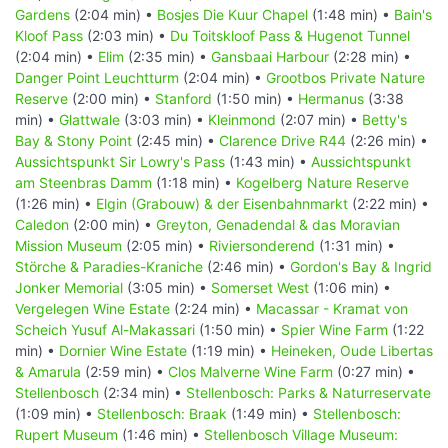
Gardens
(2:04 min) •
Bosjes Die Kuur Chapel
(1:48 min) •
Bain's
Kloof Pass
(2:03 min) •
Du Toitskloof Pass & Hugenot Tunnel
(2:04 min) •
Elim
(2:35 min) •
Gansbaai Harbour
(2:28 min) •
Danger Point Leuchtturm
(2:04 min) •
Grootbos Private Nature
Reserve
(2:00 min) •
Stanford
(1:50 min) •
Hermanus
(3:38
min) •
Glattwale
(3:03 min) •
Kleinmond
(2:07 min) •
Betty's
Bay & Stony Point
(2:45 min) •
Clarence Drive R44
(2:26 min) •
Aussichtspunkt Sir Lowry's Pass
(1:43 min) •
Aussichtspunkt
am Steenbras Damm
(1:18 min) •
Kogelberg Nature Reserve
(1:26 min) •
Elgin (Grabouw) & der Eisenbahnmarkt
(2:22 min) •
Caledon
(2:00 min) •
Greyton, Genadendal & das Moravian
Mission Museum
(2:05 min) •
Riviersonderend
(1:31 min) •
Störche & Paradies-Kraniche
(2:46 min) •
Gordon's Bay & Ingrid
Jonker Memorial
(3:05 min) •
Somerset West
(1:06 min) •
Vergelegen Wine Estate
(2:24 min) •
Macassar - Kramat von
Scheich Yusuf Al-Makassari
(1:50 min) •
Spier Wine Farm
(1:22
min) •
Dornier Wine Estate
(1:19 min) •
Heineken, Oude Libertas
& Amarula
(2:59 min) •
Clos Malverne Wine Farm
(0:27 min) •
Stellenbosch
(2:34 min) •
Stellenbosch: Parks & Naturreservate
(1:09 min) •
Stellenbosch: Braak
(1:49 min) •
Stellenbosch:
Rupert Museum
(1:46 min) •
Stellenbosch Village Museum: