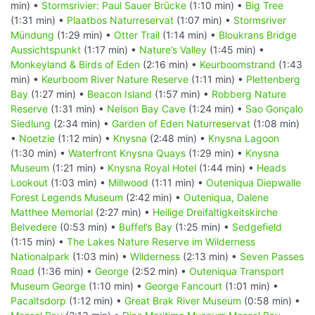
min) •
Stormsrivier: Paul Sauer Brücke
(1:10 min) •
Big Tree
(1:31 min) •
Plaatbos Naturreservat
(1:07 min) •
Stormsriver
Mündung
(1:29 min) •
Otter Trail
(1:14 min) •
Bloukrans Bridge
Aussichtspunkt
(1:17 min) •
Nature’s Valley
(1:45 min) •
Monkeyland & Birds of Eden
(2:16 min) •
Keurboomstrand
(1:43
min) •
Keurboom River Nature Reserve
(1:11 min) •
Plettenberg
Bay
(1:27 min) •
Beacon Island
(1:57 min) •
Robberg Nature
Reserve
(1:31 min) •
Nelson Bay Cave
(1:24 min) •
Sao Gonçalo
Siedlung
(2:34 min) •
Garden of Eden Naturreservat
(1:08 min)
•
Noetzie
(1:12 min) •
Knysna
(2:48 min) •
Knysna Lagoon
(1:30 min) •
Waterfront Knysna Quays
(1:29 min) •
Knysna
Museum
(1:21 min) •
Knysna Royal Hotel
(1:44 min) •
Heads
Lookout
(1:03 min) •
Millwood
(1:11 min) •
Outeniqua Diepwalle
Forest Legends Museum
(2:42 min) •
Outeniqua, Dalene
Matthee Memorial
(2:27 min) •
Heilige Dreifaltigkeitskirche
Belvedere
(0:53 min) •
Buffel’s Bay
(1:25 min) •
Sedgefield
(1:15 min) •
The Lakes Nature Reserve im Wilderness
Nationalpark
(1:03 min) •
Wilderness
(2:13 min) •
Seven Passes
Road
(1:36 min) •
George
(2:52 min) •
Outeniqua Transport
Museum George
(1:10 min) •
George Fancourt
(1:01 min) •
Pacaltsdorp
(1:12 min) •
Great Brak River Museum
(0:58 min) •