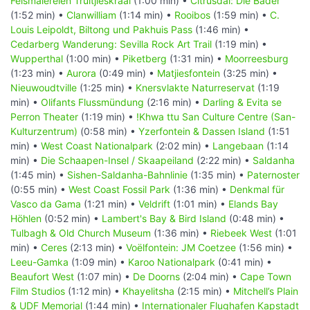
Felsmalereien Truitjieskraal
(1:00 min) •
Citrusdal: Die Bäder
(1:52 min) •
Clanwilliam
(1:14 min) •
Rooibos
(1:59 min) •
C.
Louis Leipoldt, Biltong und Pakhuis Pass
(1:46 min) •
Cedarberg Wanderung: Sevilla Rock Art Trail
(1:19 min) •
Wupperthal
(1:00 min) •
Piketberg
(1:31 min) •
Moorreesburg
(1:23 min) •
Aurora
(0:49 min) •
Matjiesfontein
(3:25 min) •
Nieuwoudtville
(1:25 min) •
Knersvlakte Naturreservat
(1:19
min) •
Olifants Flussmündung
(2:16 min) •
Darling & Evita se
Perron Theater
(1:19 min) •
!Khwa ttu San Culture Centre (San-
Kulturzentrum)
(0:58 min) •
Yzerfontein & Dassen Island
(1:51
min) •
West Coast Nationalpark
(2:02 min) •
Langebaan
(1:14
min) •
Die Schaapen-Insel / Skaapeiland
(2:22 min) •
Saldanha
(1:45 min) •
Sishen-Saldanha-Bahnlinie
(1:35 min) •
Paternoster
(0:55 min) •
West Coast Fossil Park
(1:36 min) •
Denkmal für
Vasco da Gama
(1:21 min) •
Veldrift
(1:01 min) •
Elands Bay
Höhlen
(0:52 min) •
Lambert's Bay & Bird Island
(0:48 min) •
Tulbagh & Old Church Museum
(1:36 min) •
Riebeek West
(1:01
min) •
Ceres
(2:13 min) •
Voëlfontein: JM Coetzee
(1:56 min) •
Leeu-Gamka
(1:09 min) •
Karoo Nationalpark
(0:41 min) •
Beaufort West
(1:07 min) •
De Doorns
(2:04 min) •
Cape Town
Film Studios
(1:12 min) •
Khayelitsha
(2:15 min) •
Mitchell’s Plain
& UDF Memorial
(1:44 min) •
Internationaler Flughafen Kapstadt