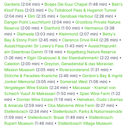
Gardens
(2:04 min) •
Bosjes Die Kuur Chapel
(1:48 min) •
Bain's
Kloof Pass
(2:03 min) •
Du Toitskloof Pass & Hugenot Tunnel
(2:04 min) •
Elim
(2:35 min) •
Gansbaai Harbour
(2:28 min) •
Danger Point Leuchtturm
(2:04 min) •
Grootbos Private Nature
Reserve
(2:00 min) •
Stanford
(1:50 min) •
Hermanus
(3:38
min) •
Glattwale
(3:03 min) •
Kleinmond
(2:07 min) •
Betty's
Bay & Stony Point
(2:45 min) •
Clarence Drive R44
(2:26 min) •
Aussichtspunkt Sir Lowry's Pass
(1:43 min) •
Aussichtspunkt
am Steenbras Damm
(1:18 min) •
Kogelberg Nature Reserve
(1:26 min) •
Elgin (Grabouw) & der Eisenbahnmarkt
(2:22 min) •
Caledon
(2:00 min) •
Greyton, Genadendal & das Moravian
Mission Museum
(2:05 min) •
Riviersonderend
(1:31 min) •
Störche & Paradies-Kraniche
(2:46 min) •
Gordon's Bay & Ingrid
Jonker Memorial
(3:05 min) •
Somerset West
(1:06 min) •
Vergelegen Wine Estate
(2:24 min) •
Macassar - Kramat von
Scheich Yusuf Al-Makassari
(1:50 min) •
Spier Wine Farm
(1:22
min) •
Dornier Wine Estate
(1:19 min) •
Heineken, Oude Libertas
& Amarula
(2:59 min) •
Clos Malverne Wine Farm
(0:27 min) •
Stellenbosch
(2:34 min) •
Stellenbosch: Parks & Naturreservate
(1:09 min) •
Stellenbosch: Braak
(1:49 min) •
Stellenbosch:
Rupert Museum
(1:46 min) •
Stellenbosch Village Museum: