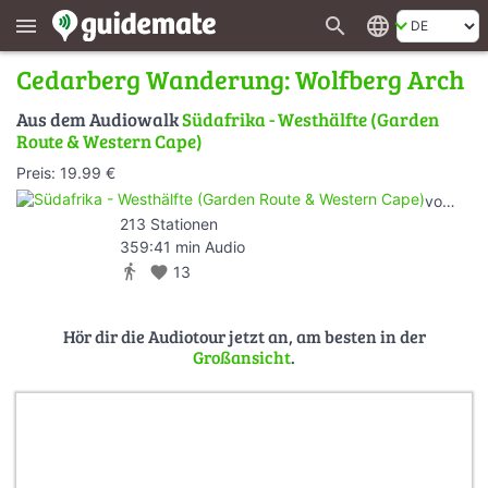
search
language
menu
Cedarberg Wanderung: Wolfberg Arch
Aus dem Audiowalk
Südafrika - Westhälfte (Garden
Route & Western Cape)
Preis: 19.99 €
von
AOY
213 Stationen
359:41 min Audio
directions_walk
favorite
13
Hör dir die Audiotour jetzt an, am besten in der
Großansicht
.