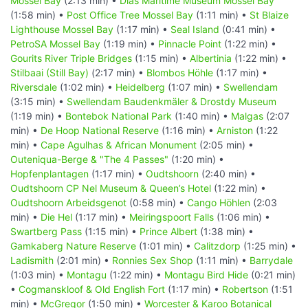
Mossel Bay
(2:13 min) •
Dias Maritime Museum Mossel Bay
(1:58 min) •
Post Office Tree Mossel Bay
(1:11 min) •
St Blaize
Lighthouse Mossel Bay
(1:17 min) •
Seal Island
(0:41 min) •
PetroSA Mossel Bay
(1:19 min) •
Pinnacle Point
(1:22 min) •
Gourits River Triple Bridges
(1:15 min) •
Albertinia
(1:22 min) •
Stilbaai (Still Bay)
(2:17 min) •
Blombos Höhle
(1:17 min) •
Riversdale
(1:02 min) •
Heidelberg
(1:07 min) •
Swellendam
(3:15 min) •
Swellendam Baudenkmäler & Drostdy Museum
(1:19 min) •
Bontebok National Park
(1:40 min) •
Malgas
(2:07
min) •
De Hoop National Reserve
(1:16 min) •
Arniston
(1:22
min) •
Cape Agulhas & African Monument
(2:05 min) •
Outeniqua-Berge & "The 4 Passes"
(1:20 min) •
Hopfenplantagen
(1:17 min) •
Oudtshoorn
(2:40 min) •
Oudtshoorn CP Nel Museum & Queen’s Hotel
(1:22 min) •
Oudtshoorn Arbeidsgenot
(0:58 min) •
Cango Höhlen
(2:03
min) •
Die Hel
(1:17 min) •
Meiringspoort Falls
(1:06 min) •
Swartberg Pass
(1:15 min) •
Prince Albert
(1:38 min) •
Gamkaberg Nature Reserve
(1:01 min) •
Calitzdorp
(1:25 min) •
Ladismith
(2:01 min) •
Ronnies Sex Shop
(1:11 min) •
Barrydale
(1:03 min) •
Montagu
(1:22 min) •
Montagu Bird Hide
(0:21 min)
•
Cogmanskloof & Old English Fort
(1:17 min) •
Robertson
(1:51
min) •
McGregor
(1:50 min) •
Worcester & Karoo Botanical