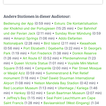
Andere Stationen in dieser Audiotour:
Bedienung der App
(0:59 min) •
Exkurs: Die Kontaktsituation
der Khoikhoi und der Portugiesen
(15:25 min) •
Der Bahnhof
und der Pavian Jack
(2:11 min) •
Sunday River Mündung
(0:59
min) •
Amanzi Springs
(1:06 min) •
Addo Elefanten
Nationalpark
(2:28 min) •
Bird Island
(2:11 min) •
Kwaaihoek
(0:56 min) •
Port Elizabeth / Gqeberha
(3:22 min) •
St George’s
Park
(1:19 min) •
Fort Frederick
(1:38 min) •
Donkin Reserve
(1:26 min) •
Art Route 67
(0:52 min) •
Pferdemahnmal
(1:23
min) •
Queen Victoria Statue
(1:01 min) •
Vuyisile Mini Market
Square
(1:55 min) •
Campanile
(2:00 min) •
Pier Street Mosque
or Masjid Aziz
(0:59 min) •
Summerstrand & Piet Retief
monument
(1:18 min) •
Chief Dawid Stuurman Internațional
Airport
(1:08 min) •
Nelson Mandela Bay Stadion
(0:42 min) •
Red Location Museum
(1:13 min) •
Uitenhage / Kariega
(1:46
min) •
Hankey
(0:52 min) •
Sarah Baartman Museum
(2:07 min)
•
Jeffrey’s Bay
(1:15 min) •
Seal Point Leuchtturm am Cape
Saint Francis
(1:28 min) •
Baviaanskloof (West-Eingang)
(1:34