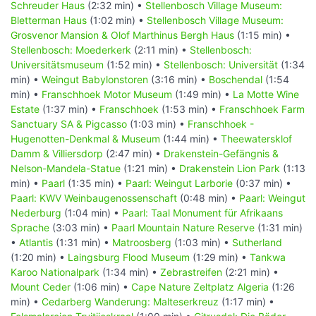
Schreuder Haus
(2:32 min) •
Stellenbosch Village Museum:
Bletterman Haus
(1:02 min) •
Stellenbosch Village Museum:
Grosvenor Mansion & Olof Marthinus Bergh Haus
(1:15 min) •
Stellenbosch: Moederkerk
(2:11 min) •
Stellenbosch:
Universitätsmuseum
(1:52 min) •
Stellenbosch: Universität
(1:34
min) •
Weingut Babylonstoren
(3:16 min) •
Boschendal
(1:54
min) •
Franschhoek Motor Museum
(1:49 min) •
La Motte Wine
Estate
(1:37 min) •
Franschhoek
(1:53 min) •
Franschhoek Farm
Sanctuary SA & Pigcasso
(1:03 min) •
Franschhoek -
Hugenotten-Denkmal & Museum
(1:44 min) •
Theewatersklof
Damm & Villiersdorp
(2:47 min) •
Drakenstein-Gefängnis &
Nelson-Mandela-Statue
(1:21 min) •
Drakenstein Lion Park
(1:13
min) •
Paarl
(1:35 min) •
Paarl: Weingut Larborie
(0:37 min) •
Paarl: KWV Weinbaugenossenschaft
(0:48 min) •
Paarl: Weingut
Nederburg
(1:04 min) •
Paarl: Taal Monument für Afrikaans
Sprache
(3:03 min) •
Paarl Mountain Nature Reserve
(1:31 min)
•
Atlantis
(1:31 min) •
Matroosberg
(1:03 min) •
Sutherland
(1:20 min) •
Laingsburg Flood Museum
(1:29 min) •
Tankwa
Karoo Nationalpark
(1:34 min) •
Zebrastreifen
(2:21 min) •
Mount Ceder
(1:06 min) •
Cape Nature Zeltplatz Algeria
(1:26
min) •
Cedarberg Wanderung: Malteserkreuz
(1:17 min) •