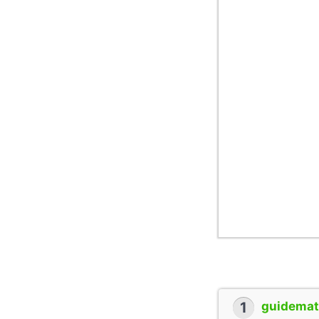
1
guidemate