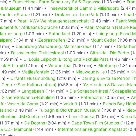
min) •
Franschhoek Farm Sanctuary SA & Pigcasso
(1:03 min) •
Fran
l & Museum
(1:44 min) •
Theewatersklof Damm & Villiersdorp
(2:47 m
Mandela-Statue
(1:21 min) •
Drakenstein Lion Park
(1:13 min) •
Paarl
7 min) •
Paarl: KWV Weinbaugenossenschaft
(0:48 min) •
Paarl: We
nument für Afrikaans Sprache
(3:03 min) •
Paarl Mountain Nature Re
atroosberg
(1:03 min) •
Sutherland
(1:20 min) •
Laingsburg Flood 
alpark
(1:34 min) •
Zebrastreifen
(2:21 min) •
Mount Ceder
(1:06 min
6 min) •
Cedarberg Wanderung: Malteserkreuz
(1:17 min) •
Cedarber
min) •
Felsmalereien Truitjieskraal
(1:00 min) •
Citrusdal: Die Bäder
(1:
1:59 min) •
C. Louis Leipoldt, Biltong und Pakhuis Pass
(1:46 min) •
ck Art Trail
(1:19 min) •
Wupperthal
(1:00 min) •
Piketberg
(1:31 min
:49 min) •
Matjiesfontein
(3:25 min) •
Nieuwoudtville
(1:25 min) •
Kn
in) •
Olifants Flussmündung
(2:16 min) •
Darling & Evita se Perron T
e Centre (San-Kulturzentrum)
(0:58 min) •
Yzerfontein & Dassen Isla
:02 min) •
Langebaan
(1:14 min) •
Die Schaapen-Insel / Skaapeilan
•
Sishen-Saldanha-Bahnlinie
(1:35 min) •
Paternoster
(0:55 min) •
We
 für Vasco da Gama
(1:21 min) •
Veldrift
(1:01 min) •
Elands Bay Höhl
Island
(0:48 min) •
Tulbagh & Old Church Museum
(1:36 min) •
Rieb
ëlfontein: JM Coetzee
(1:56 min) •
Leeu-Gamka
(1:09 min) •
Karoo N
(1:07 min) •
De Doorns
(2:04 min) •
Cape Town Film Studios
(1:12 mi
in & UDF Memorial
(1:44 min) •
Internationaler Flughafen Kapstadt
(0:4
:23 min)