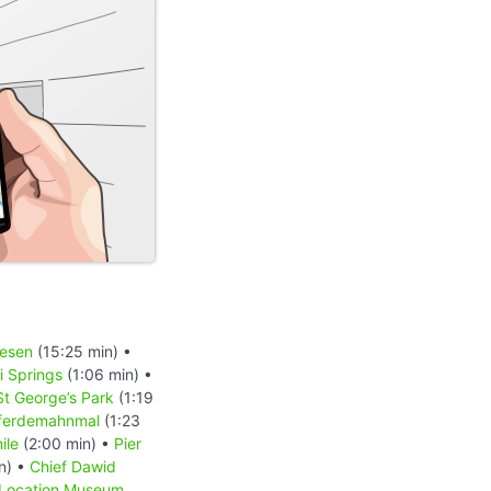
iesen
(15:25 min) •
 Springs
(1:06 min) •
St George’s Park
(1:19
ferdemahnmal
(1:23
ile
(2:00 min) •
Pier
n) •
Chief Dawid
Location Museum