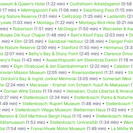
useum & Queen’s Hotel
(1:22 min) •
Oudtshoorn Arbeidsgenot
(0:58 
1:17 min) •
Meiringspoort Falls
(1:06 min) •
Swartberg Pass
(1:15 min
rg Nature Reserve
(1:01 min) •
Calitzdorp
(1:25 min) •
Ladismith
(2:
rydale
(1:03 min) •
Montagu
(1:22 min) •
Montagu Bird Hide
(0:21 mi
 min) •
Robertson
(1:51 min) •
McGregor
(1:50 min) •
Worcester & Ka
•
Bosjes Die Kuur Chapel
(1:48 min) •
Bain's Kloof Pass
(2:03 min) •
D
 min) •
Elim
(2:35 min) •
Gansbaai Harbour
(2:28 min) •
Danger Poin
ate Nature Reserve
(2:00 min) •
Stanford
(1:50 min) •
Hermanus
(3:3
nd
(2:07 min) •
Betty's Bay & Stony Point
(2:45 min) •
Clarence Driv
owry's Pass
(1:43 min) •
Aussichtspunkt am Steenbras Damm
(1:18 m
 min) •
Elgin (Grabouw) & der Eisenbahnmarkt
(2:22 min) •
Caledon
(
ravian Mission Museum
(2:05 min) •
Riviersonderend
(1:31 min) •
St
•
Gordon's Bay & Ingrid Jonker Memorial
(3:05 min) •
Somerset West
te
(2:24 min) •
Macassar - Kramat von Scheich Yusuf Al-Makassari
(
 •
Dornier Wine Estate
(1:19 min) •
Heineken, Oude Libertas & Amaru
0:27 min) •
Stellenbosch
(2:34 min) •
Stellenbosch: Parks & Naturre
1:49 min) •
Stellenbosch: Rupert Museum
(1:46 min) •
Stellenbosch 
 min) •
Stellenbosch Village Museum: Bletterman Haus
(1:02 min) •
S
ansion & Olof Marthinus Bergh Haus
(1:15 min) •
Stellenbosch: Moe
sitätsmuseum
(1:52 min) •
Stellenbosch: Universität
(1:34 min) •
Wein
dal
(1:54 min) •
Franschhoek Motor Museum
(1:49 min) •
La Motte W