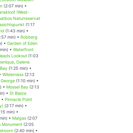
um
(2:07 min) •
anskloof (West-
aatbos Naturreservat
ssichtspunkt
(1:17
nd
(1:43 min) •
:57 min) •
Robberg
n) •
Garden of Eden
 min) •
Waterfront
eads Lookout
(1:03
teniqua, Dalene
 Bay
(1:25 min) •
 •
Wilderness
(2:13
 George
(1:10 min) •
) •
Mossel Bay
(2:13
in) •
St Blaize
) •
Pinnacle Point
y)
(2:17 min) •
:15 min) •
min) •
Malgas
(2:07
an Monument
(2:05
shoorn
(2:40 min) •