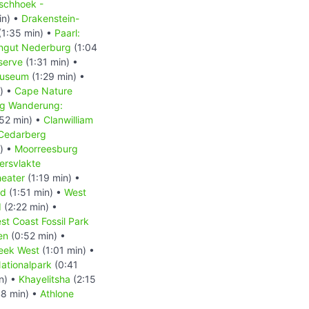
schhoek -
in) •
Drakenstein-
(1:35 min) •
Paarl:
ingut Nederburg
(1:04
serve
(1:31 min) •
Museum
(1:29 min) •
) •
Cape Nature
g Wanderung:
52 min) •
Clanwilliam
Cedarberg
) •
Moorreesburg
ersvlakte
heater
(1:19 min) •
nd
(1:51 min) •
West
d
(2:22 min) •
st Coast Fossil Park
en
(0:52 min) •
eek West
(1:01 min) •
ationalpark
(0:41
n) •
Khayelitsha
(2:15
8 min) •
Athlone