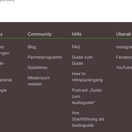
ns
Community
Hilfe
Überall
nd
Blog
FAQ
Instagr
ngen
Partnerprogramm
Guide zum
Facebo
lk-
Guide
Guidelines
YouTub
How to
Missbrauch
terial
Hörspaziergang
melden
ogie
Podcast „Guide
zum
Audioguide“
Ihre
Stadtführung als
Audioguide