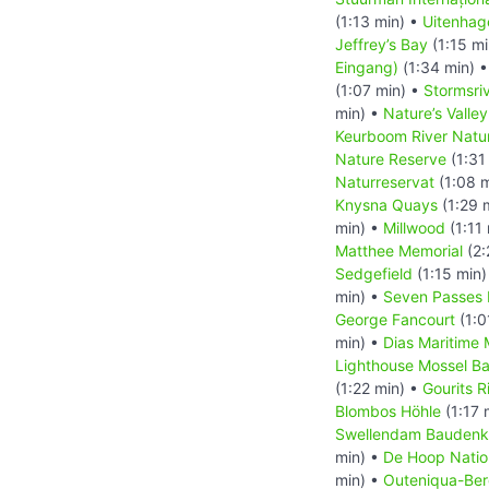
(1:13 min) •
Uitenhag
Jeffrey’s Bay
(1:15 mi
Eingang)
(1:34 min) 
(1:07 min) •
Stormsri
min) •
Nature’s Valley
Keurboom River Natu
Nature Reserve
(1:31
Naturreservat
(1:08 
Knysna Quays
(1:29 
min) •
Millwood
(1:11
Matthee Memorial
(2:
Sedgefield
(1:15 min)
min) •
Seven Passes
George Fancourt
(1:0
min) •
Dias Maritime
Lighthouse Mossel B
(1:22 min) •
Gourits R
Blombos Höhle
(1:17 
Swellendam Baudenk
min) •
De Hoop Natio
min) •
Outeniqua-Ber