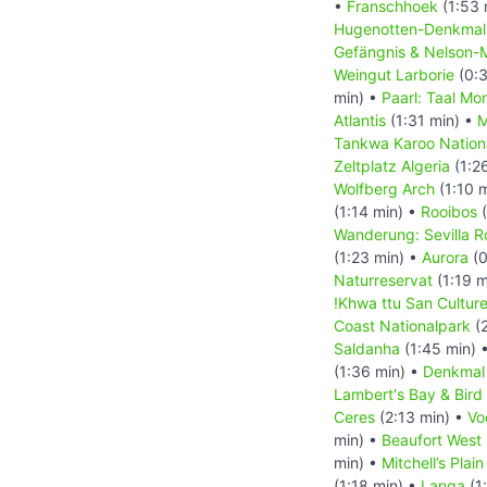
•
Franschhoek
(1:53 
Hugenotten-Denkma
Gefängnis & Nelson-
Weingut Larborie
(0:3
min) •
Paarl: Taal Mo
Atlantis
(1:31 min) •
M
Tankwa Karoo Nation
Zeltplatz Algeria
(1:2
Wolfberg Arch
(1:10 
(1:14 min) •
Rooibos
(
Wanderung: Sevilla Ro
(1:23 min) •
Aurora
(0
Naturreservat
(1:19 m
!Khwa ttu San Cultur
Coast Nationalpark
(2
Saldanha
(1:45 min) 
(1:36 min) •
Denkmal
Lambert's Bay & Bird 
Ceres
(2:13 min) •
Vo
min) •
Beaufort West
min) •
Mitchell’s Pla
(1:18 min) •
Langa
(1