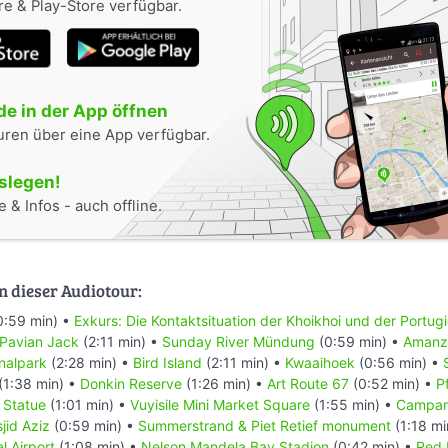
e & Play-Store verfügbar.
e in der App öffnen
uren über eine App verfügbar.
oslegen!
 & Infos - auch offline.
n dieser Audiotour:
0:59 min) •
Exkurs: Die Kontaktsituation der Khoikhoi und der Portug
 Pavian Jack
(2:11 min) •
Sunday River Mündung
(0:59 min) •
Amanzi
nalpark
(2:28 min) •
Bird Island
(2:11 min) •
Kwaaihoek
(0:56 min) •
(1:38 min) •
Donkin Reserve
(1:26 min) •
Art Route 67
(0:52 min) •
P
 Statue
(1:01 min) •
Vuyisile Mini Market Square
(1:55 min) •
Campan
jid Aziz
(0:59 min) •
Summerstrand & Piet Retief monument
(1:18 mi
l Airport
(1:08 min) •
Nelson Mandela Bay Stadion
(0:42 min) •
Red 