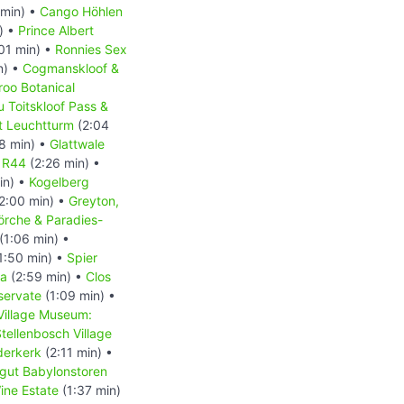
min) •
Cango Höhlen
) •
Prince Albert
01 min) •
Ronnies Sex
n) •
Cogmanskloof &
roo Botanical
u Toitskloof Pass &
t Leuchtturm
(2:04
8 min) •
Glattwale
e R44
(2:26 min) •
in) •
Kogelberg
2:00 min) •
Greyton,
örche & Paradies-
(1:06 min) •
1:50 min) •
Spier
la
(2:59 min) •
Clos
servate
(1:09 min) •
Village Museum:
tellenbosch Village
derkerk
(2:11 min) •
gut Babylonstoren
ine Estate
(1:37 min)