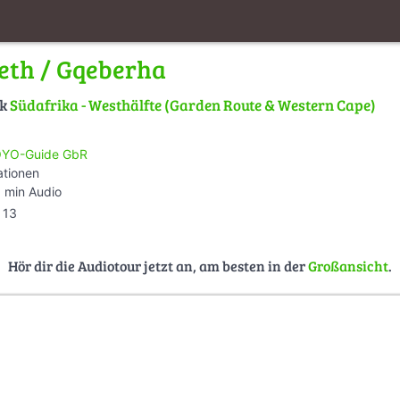
beth / Gqeberha
lk
Südafrika - Westhälfte (Garden Route & Western Cape)
YO-Guide GbR
ationen
 min Audio
13
Hör dir die Audiotour jetzt an, am besten in der
Großansicht
.