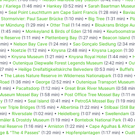
e / Kariega
(1:46 min) •
Hankey
(0:52 min) •
Sarah Baartman Muse
n) •
Seal Point Leuchtturm am Cape Saint Francis
(1:28 min) •
Bavia
•
Stormsrivier: Paul Sauer Brücke
(1:10 min) •
Big Tree
(1:31 min) •
Pl
ver Mündung
(1:29 min) •
Otter Trail
(1:14 min) •
Bloukrans Bridge Au
(1:45 min) •
Monkeyland & Birds of Eden
(2:16 min) •
Keurboomstra
re Reserve
(1:11 min) •
Plettenberg Bay
(1:27 min) •
Beacon Island
(1
 min) •
Nelson Bay Cave
(1:24 min) •
Sao Gonçalo Siedlung
(2:34 mi
min) •
Noetzie
(1:12 min) •
Knysna
(2:48 min) •
Knysna Lagoon
(1:30
min) •
Knysna Museum
(1:21 min) •
Knysna Royal Hotel
(1:44 min) •
H
 min) •
Outeniqua Diepwalle Forest Legends Museum
(2:42 min) •
Ou
27 min) •
Heilige Dreifaltigkeitskirche Belvedere
(0:53 min) •
Buffel’s
 •
The Lakes Nature Reserve im Wilderness Nationalpark
(1:03 min)
 Road
(1:36 min) •
George
(2:52 min) •
Outeniqua Transport Museum
1 min) •
Pacaltsdorp
(1:12 min) •
Great Brak River Museum
(0:58 min
 Museum Mossel Bay
(1:58 min) •
Post Office Tree Mossel Bay
(1:11 m
ay
(1:17 min) •
Seal Island
(0:41 min) •
PetroSA Mossel Bay
(1:19 min
iver Triple Bridges
(1:15 min) •
Albertinia
(1:22 min) •
Stilbaai (Still Ba
min) •
Riversdale
(1:02 min) •
Heidelberg
(1:07 min) •
Swellendam
(3
mäler & Drostdy Museum
(1:19 min) •
Bontebok National Park
(1:40 
nal Reserve
(1:16 min) •
Arniston
(1:22 min) •
Cape Agulhas & Afric
ge & "The 4 Passes"
(1:20 min) •
Hopfenplantagen
(1:17 min) •
Oudt