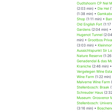
Oudtshoorn CP Nel M
(2:03 min) •
Die Hel
(
(1:38 min) •
Gamkabe
Shop
(1:11 min) •
Bar
Old English Fort
(1:17
Gardens
(2:04 min) 
Hugenot Tunnel
(2:04
min) •
Grootbos Priv
(3:03 min) •
Kleinmo
Aussichtspunkt Sir L
Nature Reserve
(1:26
Genadendal & das Mo
Kraniche
(2:46 min) 
Vergelegen Wine Esta
Wine Farm
(1:22 min)
Malverne Wine Farm
(
Stellenbosch: Braak
(
Schreuder Haus
(2:32
Museum: Grosvenor M
Stellenbosch: Univer
(3:16 min) •
Boschen