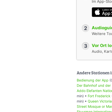
Im App-Stor
2
Audioguid
Weitere To
3
Vor Ort l
Audio, Karte
Andere Stationen i
Bedienung der App
(
Der Bahnhof und der
Addo Elefanten Natio
min) •
Fort Frederick
min) •
Queen Victoria
Street Mosque or Mas
Stuurman Internaționa