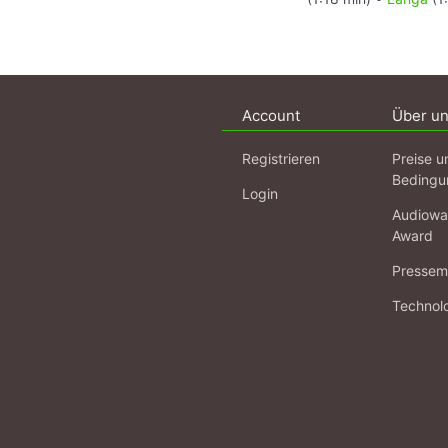
Account
Über u
Registrieren
Preise u
Bedingu
Login
Audiowa
Award
Pressema
Technol