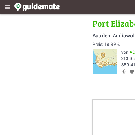
menu
Port Eliza
Aus dem Audiowa
Preis: 19.99 €
von
AO
213 St
359:41
directions_walk
favorite