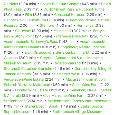
Gardens
(2:04 min) •
Bosjes Die Kuur Chapel
(1:48 min) •
Bain's
Kloof Pass
(2:03 min) •
Du Toitskloof Pass & Hugenot Tunnel
(2:04 min) •
Elim
(2:35 min) •
Gansbaai Harbour
(2:28 min) •
Danger Point Leuchtturm
(2:04 min) •
Grootbos Private Nature
Reserve
(2:00 min) •
Stanford
(1:50 min) •
Hermanus
(3:38
min) •
Glattwale
(3:03 min) •
Kleinmond
(2:07 min) •
Betty's
Bay & Stony Point
(2:45 min) •
Clarence Drive R44
(2:26 min) •
Aussichtspunkt Sir Lowry's Pass
(1:43 min) •
Aussichtspunkt
am Steenbras Damm
(1:18 min) •
Kogelberg Nature Reserve
(1:26 min) •
Elgin (Grabouw) & der Eisenbahnmarkt
(2:22 min) •
Caledon
(2:00 min) •
Greyton, Genadendal & das Moravian
Mission Museum
(2:05 min) •
Riviersonderend
(1:31 min) •
Störche & Paradies-Kraniche
(2:46 min) •
Gordon's Bay & Ingrid
Jonker Memorial
(3:05 min) •
Somerset West
(1:06 min) •
Vergelegen Wine Estate
(2:24 min) •
Macassar - Kramat von
Scheich Yusuf Al-Makassari
(1:50 min) •
Spier Wine Farm
(1:22
min) •
Dornier Wine Estate
(1:19 min) •
Heineken, Oude Libertas
& Amarula
(2:59 min) •
Clos Malverne Wine Farm
(0:27 min) •
Stellenbosch
(2:34 min) •
Stellenbosch: Parks & Naturreservate
(1:09 min) •
Stellenbosch: Braak
(1:49 min) •
Stellenbosch:
Rupert Museum
(1:46 min) •
Stellenbosch Village Museum: