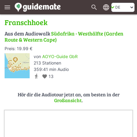
search
language
menu
Franschhoek
Aus dem Audiowalk
Südafrika - Westhälfte (Garden
Route & Western Cape)
Preis: 19.99 €
von
AOYO-Guide GbR
213 Stationen
359:41 min Audio
directions_walk
favorite
13
Hör dir die Audiotour jetzt an, am besten in der
Großansicht
.