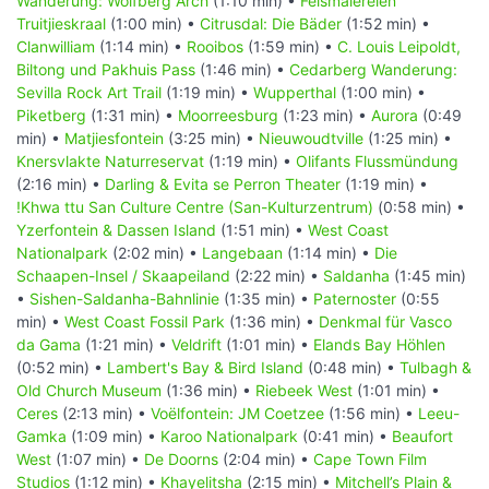
Wanderung: Wolfberg Arch
(1:10 min) •
Felsmalereien
Truitjieskraal
(1:00 min) •
Citrusdal: Die Bäder
(1:52 min) •
Clanwilliam
(1:14 min) •
Rooibos
(1:59 min) •
C. Louis Leipoldt,
Biltong und Pakhuis Pass
(1:46 min) •
Cedarberg Wanderung:
Sevilla Rock Art Trail
(1:19 min) •
Wupperthal
(1:00 min) •
Piketberg
(1:31 min) •
Moorreesburg
(1:23 min) •
Aurora
(0:49
min) •
Matjiesfontein
(3:25 min) •
Nieuwoudtville
(1:25 min) •
Knersvlakte Naturreservat
(1:19 min) •
Olifants Flussmündung
(2:16 min) •
Darling & Evita se Perron Theater
(1:19 min) •
!Khwa ttu San Culture Centre (San-Kulturzentrum)
(0:58 min) •
Yzerfontein & Dassen Island
(1:51 min) •
West Coast
Nationalpark
(2:02 min) •
Langebaan
(1:14 min) •
Die
Schaapen-Insel / Skaapeiland
(2:22 min) •
Saldanha
(1:45 min)
•
Sishen-Saldanha-Bahnlinie
(1:35 min) •
Paternoster
(0:55
min) •
West Coast Fossil Park
(1:36 min) •
Denkmal für Vasco
da Gama
(1:21 min) •
Veldrift
(1:01 min) •
Elands Bay Höhlen
(0:52 min) •
Lambert's Bay & Bird Island
(0:48 min) •
Tulbagh &
Old Church Museum
(1:36 min) •
Riebeek West
(1:01 min) •
Ceres
(2:13 min) •
Voëlfontein: JM Coetzee
(1:56 min) •
Leeu-
Gamka
(1:09 min) •
Karoo Nationalpark
(0:41 min) •
Beaufort
West
(1:07 min) •
De Doorns
(2:04 min) •
Cape Town Film
Studios
(1:12 min) •
Khayelitsha
(2:15 min) •
Mitchell’s Plain &