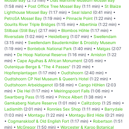
Mossel Bay
(2:13 min) •
Dias Maritime Museum Mossel Bay
(1:58 min) •
Post Office Tree Mossel Bay
(1:11 min) •
St Blaize
Lighthouse Mossel Bay
(1:17 min) •
Seal Island
(0:41 min) •
PetroSA Mossel Bay
(1:19 min) •
Pinnacle Point
(1:22 min) •
Gourits River Triple Bridges
(1:15 min) •
Albertinia
(1:22 min) •
Stilbaai (Still Bay)
(2:17 min) •
Blombos Höhle
(1:17 min) •
Riversdale
(1:02 min) •
Heidelberg
(1:07 min) •
Swellendam
(3:15 min) •
Swellendam Baudenkmäler & Drostdy Museum
(1:19 min) •
Bontebok National Park
(1:40 min) •
Malgas
(2:07
min) •
De Hoop National Reserve
(1:16 min) •
Arniston
(1:22
min) •
Cape Agulhas & African Monument
(2:05 min) •
Outeniqua-Berge & "The 4 Passes"
(1:20 min) •
Hopfenplantagen
(1:17 min) •
Oudtshoorn
(2:40 min) •
Oudtshoorn CP Nel Museum & Queen’s Hotel
(1:22 min) •
Oudtshoorn Arbeidsgenot
(0:58 min) •
Cango Höhlen
(2:03
min) •
Die Hel
(1:17 min) •
Meiringspoort Falls
(1:06 min) •
Swartberg Pass
(1:15 min) •
Prince Albert
(1:38 min) •
Gamkaberg Nature Reserve
(1:01 min) •
Calitzdorp
(1:25 min) •
Ladismith
(2:01 min) •
Ronnies Sex Shop
(1:11 min) •
Barrydale
(1:03 min) •
Montagu
(1:22 min) •
Montagu Bird Hide
(0:21 min)
•
Cogmanskloof & Old English Fort
(1:17 min) •
Robertson
(1:51
min) •
McGregor
(1:50 min) •
Worcester & Karoo Botanical