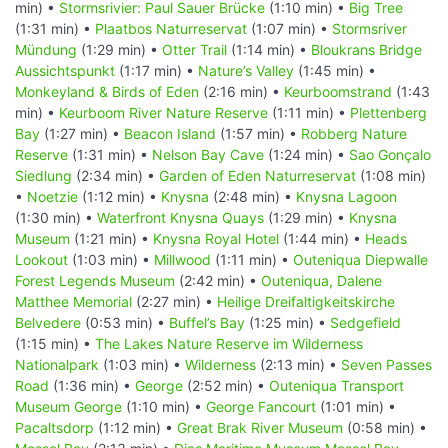
min) •
Stormsrivier: Paul Sauer Brücke
(1:10 min) •
Big Tree
(1:31 min) •
Plaatbos Naturreservat
(1:07 min) •
Stormsriver
Mündung
(1:29 min) •
Otter Trail
(1:14 min) •
Bloukrans Bridge
Aussichtspunkt
(1:17 min) •
Nature’s Valley
(1:45 min) •
Monkeyland & Birds of Eden
(2:16 min) •
Keurboomstrand
(1:43
min) •
Keurboom River Nature Reserve
(1:11 min) •
Plettenberg
Bay
(1:27 min) •
Beacon Island
(1:57 min) •
Robberg Nature
Reserve
(1:31 min) •
Nelson Bay Cave
(1:24 min) •
Sao Gonçalo
Siedlung
(2:34 min) •
Garden of Eden Naturreservat
(1:08 min)
•
Noetzie
(1:12 min) •
Knysna
(2:48 min) •
Knysna Lagoon
(1:30 min) •
Waterfront Knysna Quays
(1:29 min) •
Knysna
Museum
(1:21 min) •
Knysna Royal Hotel
(1:44 min) •
Heads
Lookout
(1:03 min) •
Millwood
(1:11 min) •
Outeniqua Diepwalle
Forest Legends Museum
(2:42 min) •
Outeniqua, Dalene
Matthee Memorial
(2:27 min) •
Heilige Dreifaltigkeitskirche
Belvedere
(0:53 min) •
Buffel’s Bay
(1:25 min) •
Sedgefield
(1:15 min) •
The Lakes Nature Reserve im Wilderness
Nationalpark
(1:03 min) •
Wilderness
(2:13 min) •
Seven Passes
Road
(1:36 min) •
George
(2:52 min) •
Outeniqua Transport
Museum George
(1:10 min) •
George Fancourt
(1:01 min) •
Pacaltsdorp
(1:12 min) •
Great Brak River Museum
(0:58 min) •