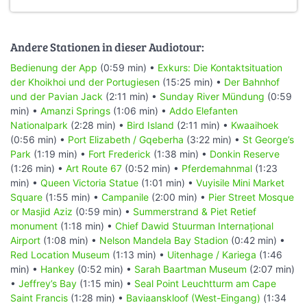
Andere Stationen in dieser Audiotour:
Bedienung der App
(0:59 min) •
Exkurs: Die Kontaktsituation
der Khoikhoi und der Portugiesen
(15:25 min) •
Der Bahnhof
und der Pavian Jack
(2:11 min) •
Sunday River Mündung
(0:59
min) •
Amanzi Springs
(1:06 min) •
Addo Elefanten
Nationalpark
(2:28 min) •
Bird Island
(2:11 min) •
Kwaaihoek
(0:56 min) •
Port Elizabeth / Gqeberha
(3:22 min) •
St George’s
Park
(1:19 min) •
Fort Frederick
(1:38 min) •
Donkin Reserve
(1:26 min) •
Art Route 67
(0:52 min) •
Pferdemahnmal
(1:23
min) •
Queen Victoria Statue
(1:01 min) •
Vuyisile Mini Market
Square
(1:55 min) •
Campanile
(2:00 min) •
Pier Street Mosque
or Masjid Aziz
(0:59 min) •
Summerstrand & Piet Retief
monument
(1:18 min) •
Chief Dawid Stuurman Internațional
Airport
(1:08 min) •
Nelson Mandela Bay Stadion
(0:42 min) •
Red Location Museum
(1:13 min) •
Uitenhage / Kariega
(1:46
min) •
Hankey
(0:52 min) •
Sarah Baartman Museum
(2:07 min)
•
Jeffrey’s Bay
(1:15 min) •
Seal Point Leuchtturm am Cape
Saint Francis
(1:28 min) •
Baviaanskloof (West-Eingang)
(1:34