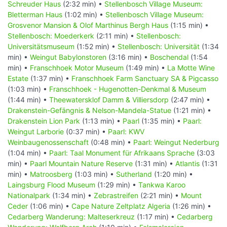
Schreuder Haus
(2:32 min) •
Stellenbosch Village Museum:
Bletterman Haus
(1:02 min) •
Stellenbosch Village Museum:
Grosvenor Mansion & Olof Marthinus Bergh Haus
(1:15 min) •
Stellenbosch: Moederkerk
(2:11 min) •
Stellenbosch:
Universitätsmuseum
(1:52 min) •
Stellenbosch: Universität
(1:34
min) •
Weingut Babylonstoren
(3:16 min) •
Boschendal
(1:54
min) •
Franschhoek Motor Museum
(1:49 min) •
La Motte Wine
Estate
(1:37 min) •
Franschhoek Farm Sanctuary SA & Pigcasso
(1:03 min) •
Franschhoek - Hugenotten-Denkmal & Museum
(1:44 min) •
Theewatersklof Damm & Villiersdorp
(2:47 min) •
Drakenstein-Gefängnis & Nelson-Mandela-Statue
(1:21 min) •
Drakenstein Lion Park
(1:13 min) •
Paarl
(1:35 min) •
Paarl:
Weingut Larborie
(0:37 min) •
Paarl: KWV
Weinbaugenossenschaft
(0:48 min) •
Paarl: Weingut Nederburg
(1:04 min) •
Paarl: Taal Monument für Afrikaans Sprache
(3:03
min) •
Paarl Mountain Nature Reserve
(1:31 min) •
Atlantis
(1:31
min) •
Matroosberg
(1:03 min) •
Sutherland
(1:20 min) •
Laingsburg Flood Museum
(1:29 min) •
Tankwa Karoo
Nationalpark
(1:34 min) •
Zebrastreifen
(2:21 min) •
Mount
Ceder
(1:06 min) •
Cape Nature Zeltplatz Algeria
(1:26 min) •
Cedarberg Wanderung: Malteserkreuz
(1:17 min) •
Cedarberg