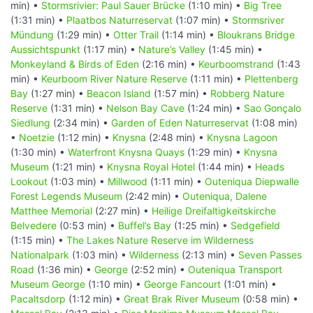
min) •
Stormsrivier: Paul Sauer Brücke
(1:10 min) •
Big Tree
(1:31 min) •
Plaatbos Naturreservat
(1:07 min) •
Stormsriver
Mündung
(1:29 min) •
Otter Trail
(1:14 min) •
Bloukrans Bridge
Aussichtspunkt
(1:17 min) •
Nature’s Valley
(1:45 min) •
Monkeyland & Birds of Eden
(2:16 min) •
Keurboomstrand
(1:43
min) •
Keurboom River Nature Reserve
(1:11 min) •
Plettenberg
Bay
(1:27 min) •
Beacon Island
(1:57 min) •
Robberg Nature
Reserve
(1:31 min) •
Nelson Bay Cave
(1:24 min) •
Sao Gonçalo
Siedlung
(2:34 min) •
Garden of Eden Naturreservat
(1:08 min)
•
Noetzie
(1:12 min) •
Knysna
(2:48 min) •
Knysna Lagoon
(1:30 min) •
Waterfront Knysna Quays
(1:29 min) •
Knysna
Museum
(1:21 min) •
Knysna Royal Hotel
(1:44 min) •
Heads
Lookout
(1:03 min) •
Millwood
(1:11 min) •
Outeniqua Diepwalle
Forest Legends Museum
(2:42 min) •
Outeniqua, Dalene
Matthee Memorial
(2:27 min) •
Heilige Dreifaltigkeitskirche
Belvedere
(0:53 min) •
Buffel’s Bay
(1:25 min) •
Sedgefield
(1:15 min) •
The Lakes Nature Reserve im Wilderness
Nationalpark
(1:03 min) •
Wilderness
(2:13 min) •
Seven Passes
Road
(1:36 min) •
George
(2:52 min) •
Outeniqua Transport
Museum George
(1:10 min) •
George Fancourt
(1:01 min) •
Pacaltsdorp
(1:12 min) •
Great Brak River Museum
(0:58 min) •