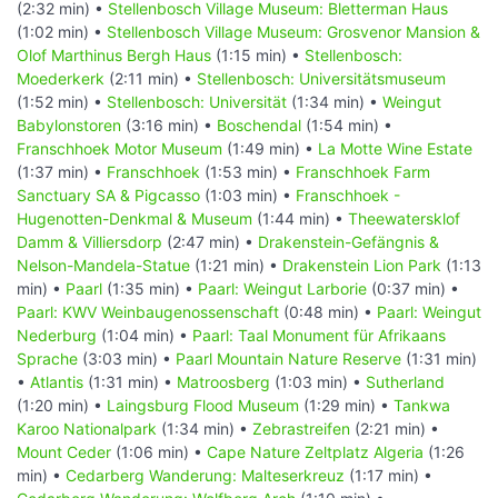
(2:32 min) •
Stellenbosch Village Museum: Bletterman Haus
(1:02 min) •
Stellenbosch Village Museum: Grosvenor Mansion &
Olof Marthinus Bergh Haus
(1:15 min) •
Stellenbosch:
Moederkerk
(2:11 min) •
Stellenbosch: Universitätsmuseum
(1:52 min) •
Stellenbosch: Universität
(1:34 min) •
Weingut
Babylonstoren
(3:16 min) •
Boschendal
(1:54 min) •
Franschhoek Motor Museum
(1:49 min) •
La Motte Wine Estate
(1:37 min) •
Franschhoek
(1:53 min) •
Franschhoek Farm
Sanctuary SA & Pigcasso
(1:03 min) •
Franschhoek -
Hugenotten-Denkmal & Museum
(1:44 min) •
Theewatersklof
Damm & Villiersdorp
(2:47 min) •
Drakenstein-Gefängnis &
Nelson-Mandela-Statue
(1:21 min) •
Drakenstein Lion Park
(1:13
min) •
Paarl
(1:35 min) •
Paarl: Weingut Larborie
(0:37 min) •
Paarl: KWV Weinbaugenossenschaft
(0:48 min) •
Paarl: Weingut
Nederburg
(1:04 min) •
Paarl: Taal Monument für Afrikaans
Sprache
(3:03 min) •
Paarl Mountain Nature Reserve
(1:31 min)
•
Atlantis
(1:31 min) •
Matroosberg
(1:03 min) •
Sutherland
(1:20 min) •
Laingsburg Flood Museum
(1:29 min) •
Tankwa
Karoo Nationalpark
(1:34 min) •
Zebrastreifen
(2:21 min) •
Mount Ceder
(1:06 min) •
Cape Nature Zeltplatz Algeria
(1:26
min) •
Cedarberg Wanderung: Malteserkreuz
(1:17 min) •