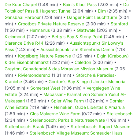
Die Kuur Chapel
(1:48 min) •
Bain's Kloof Pass
(2:03 min) •
Du
Toitskloof Pass & Hugenot Tunnel
(2:04 min) •
Elim
(2:35 min) •
Gansbaai Harbour
(2:28 min) •
Danger Point Leuchtturm
(2:04
min) •
Grootbos Private Nature Reserve
(2:00 min) •
Stanford
(1:50 min) •
Hermanus
(3:38 min) •
Glattwale
(3:03 min) •
Kleinmond
(2:07 min) •
Betty's Bay & Stony Point
(2:45 min) •
Clarence Drive R44
(2:26 min) •
Aussichtspunkt Sir Lowry's
Pass
(1:43 min) •
Aussichtspunkt am Steenbras Damm
(1:18
min) •
Kogelberg Nature Reserve
(1:26 min) •
Elgin (Grabouw)
& der Eisenbahnmarkt
(2:22 min) •
Caledon
(2:00 min) •
Greyton, Genadendal & das Moravian Mission Museum
(2:05
min) •
Riviersonderend
(1:31 min) •
Störche & Paradies-
Kraniche
(2:46 min) •
Gordon's Bay & Ingrid Jonker Memorial
(3:05 min) •
Somerset West
(1:06 min) •
Vergelegen Wine
Estate
(2:24 min) •
Macassar - Kramat von Scheich Yusuf Al-
Makassari
(1:50 min) •
Spier Wine Farm
(1:22 min) •
Dornier
Wine Estate
(1:19 min) •
Heineken, Oude Libertas & Amarula
(2:59 min) •
Clos Malverne Wine Farm
(0:27 min) •
Stellenbosch
(2:34 min) •
Stellenbosch: Parks & Naturreservate
(1:09 min) •
Stellenbosch: Braak
(1:49 min) •
Stellenbosch: Rupert Museum
(1:46 min) •
Stellenbosch Village Museum: Schreuder Haus