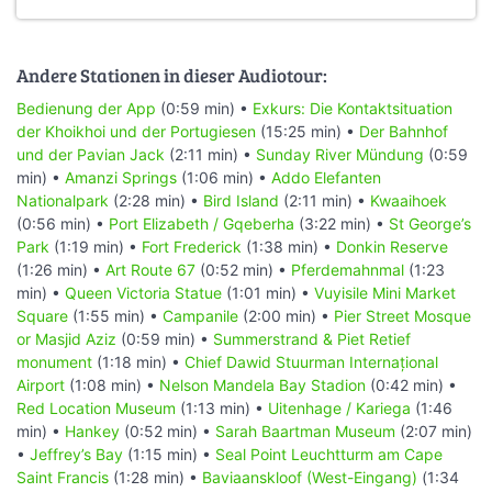
Andere Stationen in dieser Audiotour:
Bedienung der App
(0:59 min) •
Exkurs: Die Kontaktsituation
der Khoikhoi und der Portugiesen
(15:25 min) •
Der Bahnhof
und der Pavian Jack
(2:11 min) •
Sunday River Mündung
(0:59
min) •
Amanzi Springs
(1:06 min) •
Addo Elefanten
Nationalpark
(2:28 min) •
Bird Island
(2:11 min) •
Kwaaihoek
(0:56 min) •
Port Elizabeth / Gqeberha
(3:22 min) •
St George’s
Park
(1:19 min) •
Fort Frederick
(1:38 min) •
Donkin Reserve
(1:26 min) •
Art Route 67
(0:52 min) •
Pferdemahnmal
(1:23
min) •
Queen Victoria Statue
(1:01 min) •
Vuyisile Mini Market
Square
(1:55 min) •
Campanile
(2:00 min) •
Pier Street Mosque
or Masjid Aziz
(0:59 min) •
Summerstrand & Piet Retief
monument
(1:18 min) •
Chief Dawid Stuurman Internațional
Airport
(1:08 min) •
Nelson Mandela Bay Stadion
(0:42 min) •
Red Location Museum
(1:13 min) •
Uitenhage / Kariega
(1:46
min) •
Hankey
(0:52 min) •
Sarah Baartman Museum
(2:07 min)
•
Jeffrey’s Bay
(1:15 min) •
Seal Point Leuchtturm am Cape
Saint Francis
(1:28 min) •
Baviaanskloof (West-Eingang)
(1:34