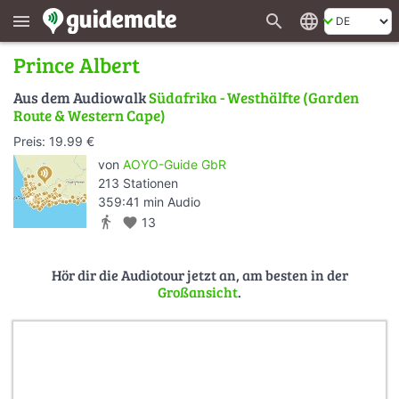
search
language
menu
Prince Albert
Aus dem Audiowalk
Südafrika - Westhälfte (Garden
Route & Western Cape)
Preis: 19.99 €
von
AOYO-Guide GbR
213 Stationen
359:41 min Audio
directions_walk
favorite
13
Hör dir die Audiotour jetzt an, am besten in der
Großansicht
.