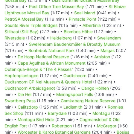
Mossel Bay
(2:13 min) •
Dias Maritime Museum Mossel Bay
(1:58 min) •
Post Office Tree Mossel Bay
(1:11 min) •
St Blaize
Lighthouse Mossel Bay
(1:17 min) •
Seal Island
(0:41 min) •
PetroSA Mossel Bay
(1:19 min) •
Pinnacle Point
(1:22 min) •
Gourits River Triple Bridges
(1:15 min) •
Albertinia
(1:22 min) •
Stilbaai (Still Bay)
(2:17 min) •
Blombos Höhle
(1:17 min) •
Riversdale
(1:02 min) •
Heidelberg
(1:07 min) •
Swellendam
(3:15 min) •
Swellendam Baudenkmäler & Drostdy Museum
(1:19 min) •
Bontebok National Park
(1:40 min) •
Malgas
(2:07
min) •
De Hoop National Reserve
(1:16 min) •
Arniston
(1:22
min) •
Cape Agulhas & African Monument
(2:05 min) •
Outeniqua-Berge & "The 4 Passes"
(1:20 min) •
Hopfenplantagen
(1:17 min) •
Oudtshoorn
(2:40 min) •
Oudtshoorn CP Nel Museum & Queen’s Hotel
(1:22 min) •
Oudtshoorn Arbeidsgenot
(0:58 min) •
Cango Höhlen
(2:03
min) •
Die Hel
(1:17 min) •
Meiringspoort Falls
(1:06 min) •
Swartberg Pass
(1:15 min) •
Gamkaberg Nature Reserve
(1:01
min) •
Calitzdorp
(1:25 min) •
Ladismith
(2:01 min) •
Ronnies
Sex Shop
(1:11 min) •
Barrydale
(1:03 min) •
Montagu
(1:22
min) •
Montagu Bird Hide
(0:21 min) •
Cogmanskloof & Old
English Fort
(1:17 min) •
Robertson
(1:51 min) •
McGregor
(1:50
min) •
Worcester & Karoo Botanical Gardens
(2:04 min) •
Bosjes