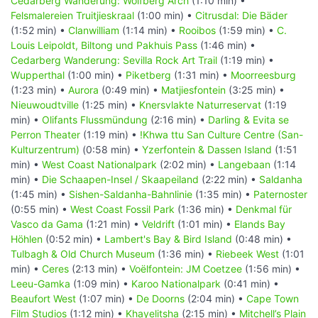
Cedarberg Wanderung: Wolfberg Arch
(1:10 min) •
Felsmalereien Truitjieskraal
(1:00 min) •
Citrusdal: Die Bäder
(1:52 min) •
Clanwilliam
(1:14 min) •
Rooibos
(1:59 min) •
C.
Louis Leipoldt, Biltong und Pakhuis Pass
(1:46 min) •
Cedarberg Wanderung: Sevilla Rock Art Trail
(1:19 min) •
Wupperthal
(1:00 min) •
Piketberg
(1:31 min) •
Moorreesburg
(1:23 min) •
Aurora
(0:49 min) •
Matjiesfontein
(3:25 min) •
Nieuwoudtville
(1:25 min) •
Knersvlakte Naturreservat
(1:19
min) •
Olifants Flussmündung
(2:16 min) •
Darling & Evita se
Perron Theater
(1:19 min) •
!Khwa ttu San Culture Centre (San-
Kulturzentrum)
(0:58 min) •
Yzerfontein & Dassen Island
(1:51
min) •
West Coast Nationalpark
(2:02 min) •
Langebaan
(1:14
min) •
Die Schaapen-Insel / Skaapeiland
(2:22 min) •
Saldanha
(1:45 min) •
Sishen-Saldanha-Bahnlinie
(1:35 min) •
Paternoster
(0:55 min) •
West Coast Fossil Park
(1:36 min) •
Denkmal für
Vasco da Gama
(1:21 min) •
Veldrift
(1:01 min) •
Elands Bay
Höhlen
(0:52 min) •
Lambert's Bay & Bird Island
(0:48 min) •
Tulbagh & Old Church Museum
(1:36 min) •
Riebeek West
(1:01
min) •
Ceres
(2:13 min) •
Voëlfontein: JM Coetzee
(1:56 min) •
Leeu-Gamka
(1:09 min) •
Karoo Nationalpark
(0:41 min) •
Beaufort West
(1:07 min) •
De Doorns
(2:04 min) •
Cape Town
Film Studios
(1:12 min) •
Khayelitsha
(2:15 min) •
Mitchell’s Plain