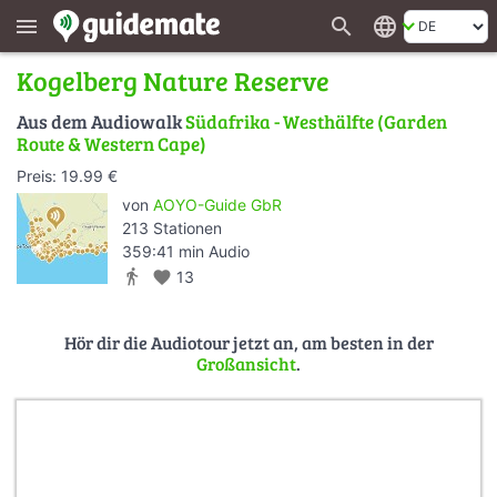
search
language
menu
Kogelberg Nature Reserve
Aus dem Audiowalk
Südafrika - Westhälfte (Garden
Route & Western Cape)
Preis: 19.99 €
von
AOYO-Guide GbR
213 Stationen
359:41 min Audio
directions_walk
favorite
13
Hör dir die Audiotour jetzt an, am besten in der
Großansicht
.