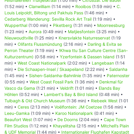
Felsmalereien Truitjieskraal
(1:00 min) •
Citrusdal: Die Bäder
(1:52 min) •
Clanwilliam
(1:14 min) •
Rooibos
(1:59 min) •
C.
Louis Leipoldt, Biltong und Pakhuis Pass
(1:46 min) •
Cedarberg Wanderung: Sevilla Rock Art Trail
(1:19 min) •
Wupperthal
(1:00 min) •
Piketberg
(1:31 min) •
Moorreesburg
(1:23 min) •
Aurora
(0:49 min) •
Matjiesfontein
(3:25 min) •
Nieuwoudtville
(1:25 min) •
Knersvlakte Naturreservat
(1:19
min) •
Olifants Flussmündung
(2:16 min) •
Darling & Evita se
Perron Theater
(1:19 min) •
!Khwa ttu San Culture Centre (San-
Kulturzentrum)
(0:58 min) •
Yzerfontein & Dassen Island
(1:51
min) •
West Coast Nationalpark
(2:02 min) •
Langebaan
(1:14
min) •
Die Schaapen-Insel / Skaapeiland
(2:22 min) •
Saldanha
(1:45 min) •
Sishen-Saldanha-Bahnlinie
(1:35 min) •
Paternoster
(0:55 min) •
West Coast Fossil Park
(1:36 min) •
Denkmal für
Vasco da Gama
(1:21 min) •
Veldrift
(1:01 min) •
Elands Bay
Höhlen
(0:52 min) •
Lambert's Bay & Bird Island
(0:48 min) •
Tulbagh & Old Church Museum
(1:36 min) •
Riebeek West
(1:01
min) •
Ceres
(2:13 min) •
Voëlfontein: JM Coetzee
(1:56 min) •
Leeu-Gamka
(1:09 min) •
Karoo Nationalpark
(0:41 min) •
Beaufort West
(1:07 min) •
De Doorns
(2:04 min) •
Cape Town
Film Studios
(1:12 min) •
Khayelitsha
(2:15 min) •
Mitchell’s Plain
& UDF Memorial
(1:44 min) •
Internationaler Flughafen Kapstadt