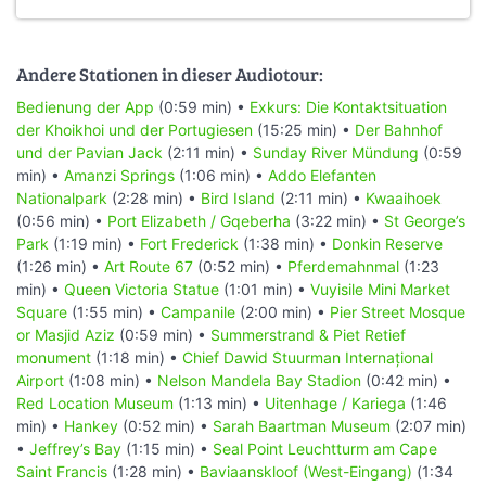
Andere Stationen in dieser Audiotour:
Bedienung der App
(0:59 min) •
Exkurs: Die Kontaktsituation
der Khoikhoi und der Portugiesen
(15:25 min) •
Der Bahnhof
und der Pavian Jack
(2:11 min) •
Sunday River Mündung
(0:59
min) •
Amanzi Springs
(1:06 min) •
Addo Elefanten
Nationalpark
(2:28 min) •
Bird Island
(2:11 min) •
Kwaaihoek
(0:56 min) •
Port Elizabeth / Gqeberha
(3:22 min) •
St George’s
Park
(1:19 min) •
Fort Frederick
(1:38 min) •
Donkin Reserve
(1:26 min) •
Art Route 67
(0:52 min) •
Pferdemahnmal
(1:23
min) •
Queen Victoria Statue
(1:01 min) •
Vuyisile Mini Market
Square
(1:55 min) •
Campanile
(2:00 min) •
Pier Street Mosque
or Masjid Aziz
(0:59 min) •
Summerstrand & Piet Retief
monument
(1:18 min) •
Chief Dawid Stuurman Internațional
Airport
(1:08 min) •
Nelson Mandela Bay Stadion
(0:42 min) •
Red Location Museum
(1:13 min) •
Uitenhage / Kariega
(1:46
min) •
Hankey
(0:52 min) •
Sarah Baartman Museum
(2:07 min)
•
Jeffrey’s Bay
(1:15 min) •
Seal Point Leuchtturm am Cape
Saint Francis
(1:28 min) •
Baviaanskloof (West-Eingang)
(1:34