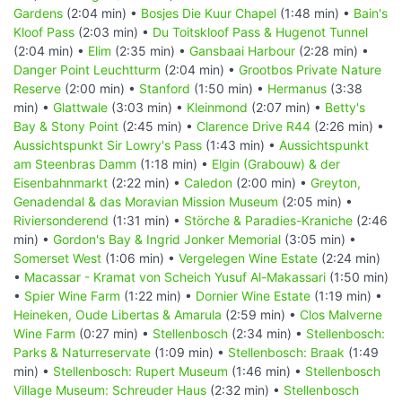
Gardens
(2:04 min) •
Bosjes Die Kuur Chapel
(1:48 min) •
Bain's
Kloof Pass
(2:03 min) •
Du Toitskloof Pass & Hugenot Tunnel
(2:04 min) •
Elim
(2:35 min) •
Gansbaai Harbour
(2:28 min) •
Danger Point Leuchtturm
(2:04 min) •
Grootbos Private Nature
Reserve
(2:00 min) •
Stanford
(1:50 min) •
Hermanus
(3:38
min) •
Glattwale
(3:03 min) •
Kleinmond
(2:07 min) •
Betty's
Bay & Stony Point
(2:45 min) •
Clarence Drive R44
(2:26 min) •
Aussichtspunkt Sir Lowry's Pass
(1:43 min) •
Aussichtspunkt
am Steenbras Damm
(1:18 min) •
Elgin (Grabouw) & der
Eisenbahnmarkt
(2:22 min) •
Caledon
(2:00 min) •
Greyton,
Genadendal & das Moravian Mission Museum
(2:05 min) •
Riviersonderend
(1:31 min) •
Störche & Paradies-Kraniche
(2:46
min) •
Gordon's Bay & Ingrid Jonker Memorial
(3:05 min) •
Somerset West
(1:06 min) •
Vergelegen Wine Estate
(2:24 min)
•
Macassar - Kramat von Scheich Yusuf Al-Makassari
(1:50 min)
•
Spier Wine Farm
(1:22 min) •
Dornier Wine Estate
(1:19 min) •
Heineken, Oude Libertas & Amarula
(2:59 min) •
Clos Malverne
Wine Farm
(0:27 min) •
Stellenbosch
(2:34 min) •
Stellenbosch:
Parks & Naturreservate
(1:09 min) •
Stellenbosch: Braak
(1:49
min) •
Stellenbosch: Rupert Museum
(1:46 min) •
Stellenbosch
Village Museum: Schreuder Haus
(2:32 min) •
Stellenbosch