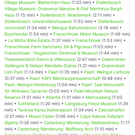
Village Museum: Bletterman Haus
(1:02 min) •
Stellenbosch
Village Museum: Grosvenor Mansion & Olof Marthinus Bergh
Haus
(1:15 min) •
Stellenbosch: Moederkerk
(2:11 min) •
Stellenbosch: Universitätsmuseum
(1:52 min) •
Stellenbosch:
Universität
(1:34 min) •
Weingut Babylonstoren
(3:16 min) •
Boschendal
(1:54 min) •
Franschhoek Motor Museum
(1:49 min)
•
La Motte Wine Estate
(1:37 min) •
Franschhoek
(1:53 min) •
Franschhoek Farm Sanctuary SA & Pigcasso
(1:03 min) •
Franschhoek - Hugenotten-Denkmal & Museum
(1:44 min) •
Theewatersklof Damm & Villiersdorp
(2:47 min) •
Drakenstein-
Gefängnis & Nelson-Mandela-Statue
(1:21 min) •
Drakenstein
Lion Park
(1:13 min) •
Paarl
(1:35 min) •
Paarl: Weingut Larborie
(0:37 min) •
Paarl: KWV Weinbaugenossenschaft
(0:48 min) •
Paarl: Weingut Nederburg
(1:04 min) •
Paarl: Taal Monument
für Afrikaans Sprache
(3:03 min) •
Paarl Mountain Nature
Reserve
(1:31 min) •
Atlantis
(1:31 min) •
Matroosberg
(1:03
min) •
Sutherland
(1:20 min) •
Laingsburg Flood Museum
(1:29
min) •
Tankwa Karoo Nationalpark
(1:34 min) •
Zebrastreifen
(2:21 min) •
Mount Ceder
(1:06 min) •
Cape Nature Zeltplatz
Algeria
(1:26 min) •
Cedarberg Wanderung: Malteserkreuz
(1:17
min) •
Cedarberg Wanderung: Wolfberg Arch
(1:10 min) •