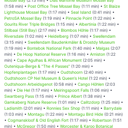
Mossel Bay
(2:13 min) •
Dias Maritime Museum Mossel Bay
(1:58 min) •
Post Office Tree Mossel Bay
(1:11 min) •
St Blaize
Lighthouse Mossel Bay
(1:17 min) •
Seal Island
(0:41 min) •
PetroSA Mossel Bay
(1:19 min) •
Pinnacle Point
(1:22 min) •
Gourits River Triple Bridges
(1:15 min) •
Albertinia
(1:22 min) •
Stilbaai (Still Bay)
(2:17 min) •
Blombos Höhle
(1:17 min) •
Riversdale
(1:02 min) •
Heidelberg
(1:07 min) •
Swellendam
(3:15 min) •
Swellendam Baudenkmäler & Drostdy Museum
(1:19 min) •
Bontebok National Park
(1:40 min) •
Malgas
(2:07
min) •
De Hoop National Reserve
(1:16 min) •
Arniston
(1:22
min) •
Cape Agulhas & African Monument
(2:05 min) •
Outeniqua-Berge & "The 4 Passes"
(1:20 min) •
Hopfenplantagen
(1:17 min) •
Oudtshoorn
(2:40 min) •
Oudtshoorn CP Nel Museum & Queen’s Hotel
(1:22 min) •
Oudtshoorn Arbeidsgenot
(0:58 min) •
Cango Höhlen
(2:03
min) •
Die Hel
(1:17 min) •
Meiringspoort Falls
(1:06 min) •
Swartberg Pass
(1:15 min) •
Prince Albert
(1:38 min) •
Gamkaberg Nature Reserve
(1:01 min) •
Calitzdorp
(1:25 min) •
Ladismith
(2:01 min) •
Ronnies Sex Shop
(1:11 min) •
Barrydale
(1:03 min) •
Montagu
(1:22 min) •
Montagu Bird Hide
(0:21 min)
•
Cogmanskloof & Old English Fort
(1:17 min) •
Robertson
(1:51
min) •
McGregor
(1:50 min) •
Worcester & Karoo Botanical