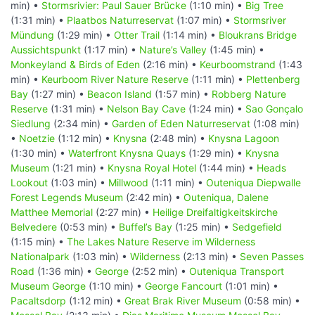
min) •
Stormsrivier: Paul Sauer Brücke
(1:10 min) •
Big Tree
(1:31 min) •
Plaatbos Naturreservat
(1:07 min) •
Stormsriver
Mündung
(1:29 min) •
Otter Trail
(1:14 min) •
Bloukrans Bridge
Aussichtspunkt
(1:17 min) •
Nature’s Valley
(1:45 min) •
Monkeyland & Birds of Eden
(2:16 min) •
Keurboomstrand
(1:43
min) •
Keurboom River Nature Reserve
(1:11 min) •
Plettenberg
Bay
(1:27 min) •
Beacon Island
(1:57 min) •
Robberg Nature
Reserve
(1:31 min) •
Nelson Bay Cave
(1:24 min) •
Sao Gonçalo
Siedlung
(2:34 min) •
Garden of Eden Naturreservat
(1:08 min)
•
Noetzie
(1:12 min) •
Knysna
(2:48 min) •
Knysna Lagoon
(1:30 min) •
Waterfront Knysna Quays
(1:29 min) •
Knysna
Museum
(1:21 min) •
Knysna Royal Hotel
(1:44 min) •
Heads
Lookout
(1:03 min) •
Millwood
(1:11 min) •
Outeniqua Diepwalle
Forest Legends Museum
(2:42 min) •
Outeniqua, Dalene
Matthee Memorial
(2:27 min) •
Heilige Dreifaltigkeitskirche
Belvedere
(0:53 min) •
Buffel’s Bay
(1:25 min) •
Sedgefield
(1:15 min) •
The Lakes Nature Reserve im Wilderness
Nationalpark
(1:03 min) •
Wilderness
(2:13 min) •
Seven Passes
Road
(1:36 min) •
George
(2:52 min) •
Outeniqua Transport
Museum George
(1:10 min) •
George Fancourt
(1:01 min) •
Pacaltsdorp
(1:12 min) •
Great Brak River Museum
(0:58 min) •