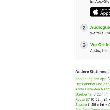
Im App-Stor
2
Audioguid
Weitere To
3
Vor Ort l
Audio, Karte
Andere Stationen i
Bedienung der App
(
Der Bahnhof und der
Addo Elefanten Natio
Gqeberha
(3:22 min)
Route 67
(0:52 min) 
Square
(1:55 min) •
C
Piet Retief monument