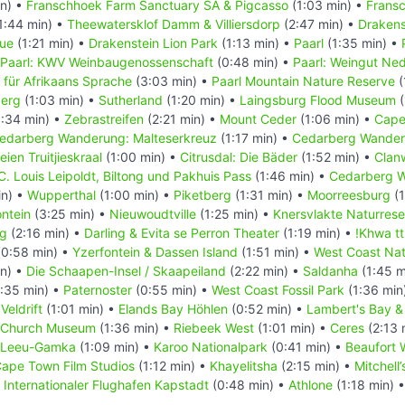
in) •
Franschhoek Farm Sanctuary SA & Pigcasso
(1:03 min) •
Frans
1:44 min) •
Theewatersklof Damm & Villiersdorp
(2:47 min) •
Drakens
tue
(1:21 min) •
Drakenstein Lion Park
(1:13 min) •
Paarl
(1:35 min) •
Paarl: KWV Weinbaugenossenschaft
(0:48 min) •
Paarl: Weingut Ne
 für Afrikaans Sprache
(3:03 min) •
Paarl Mountain Nature Reserve
(
berg
(1:03 min) •
Sutherland
(1:20 min) •
Laingsburg Flood Museum
(
:34 min) •
Zebrastreifen
(2:21 min) •
Mount Ceder
(1:06 min) •
Cape
edarberg Wanderung: Malteserkreuz
(1:17 min) •
Cedarberg Wander
eien Truitjieskraal
(1:00 min) •
Citrusdal: Die Bäder
(1:52 min) •
Clanw
C. Louis Leipoldt, Biltong und Pakhuis Pass
(1:46 min) •
Cedarberg W
in) •
Wupperthal
(1:00 min) •
Piketberg
(1:31 min) •
Moorreesburg
(1
ontein
(3:25 min) •
Nieuwoudtville
(1:25 min) •
Knersvlakte Naturrese
ng
(2:16 min) •
Darling & Evita se Perron Theater
(1:19 min) •
!Khwa tt
0:58 min) •
Yzerfontein & Dassen Island
(1:51 min) •
West Coast Nat
in) •
Die Schaapen-Insel / Skaapeiland
(2:22 min) •
Saldanha
(1:45 m
:35 min) •
Paternoster
(0:55 min) •
West Coast Fossil Park
(1:36 min
•
Veldrift
(1:01 min) •
Elands Bay Höhlen
(0:52 min) •
Lambert's Bay & 
d Church Museum
(1:36 min) •
Riebeek West
(1:01 min) •
Ceres
(2:13 
Leeu-Gamka
(1:09 min) •
Karoo Nationalpark
(0:41 min) •
Beaufort 
ape Town Film Studios
(1:12 min) •
Khayelitsha
(2:15 min) •
Mitchell
•
Internationaler Flughafen Kapstadt
(0:48 min) •
Athlone
(1:18 min) 