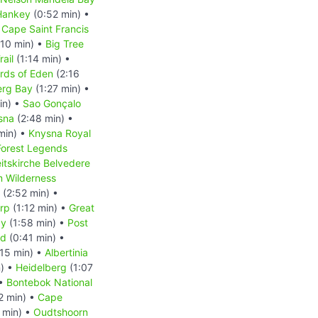
Hankey
(0:52 min) •
 Cape Saint Francis
:10 min) •
Big Tree
rail
(1:14 min) •
rds of Eden
(2:16
erg Bay
(1:27 min) •
in) •
Sao Gonçalo
sna
(2:48 min) •
min) •
Knysna Royal
Forest Legends
eitskirche Belvedere
m Wilderness
(2:52 min) •
rp
(1:12 min) •
Great
ay
(1:58 min) •
Post
nd
(0:41 min) •
15 min) •
Albertinia
n) •
Heidelberg
(1:07
 •
Bontebok National
2 min) •
Cape
 min) •
Oudtshoorn