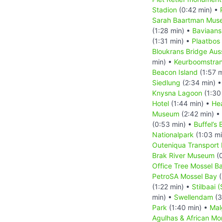
Stadion
(0:42 min) •
Sarah Baartman Mus
(1:28 min) •
Baviaans
(1:31 min) •
Plaatbos
Bloukrans Bridge Aus
min) •
Keurboomstra
Beacon Island
(1:57 
Siedlung
(2:34 min) 
Knysna Lagoon
(1:30
Hotel
(1:44 min) •
He
Museum
(2:42 min) •
(0:53 min) •
Buffel’s 
Nationalpark
(1:03 m
Outeniqua Transpor
Brak River Museum
(0
Office Tree Mossel B
PetroSA Mossel Bay
(
(1:22 min) •
Stilbaai (
min) •
Swellendam
(3
Park
(1:40 min) •
Mal
Agulhas & African M