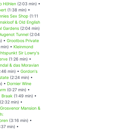
o Höhlen
(2:03 min) •
bert
(1:38 min) •
nnies Sex Shop
(1:11
skloof & Old English
al Gardens
(2:04 min)
 Hugenot Tunnel
(2:04
n) •
Grootbos Private
 min) •
Kleinmond
htspunkt Sir Lowry's
erve
(1:26 min) •
ndal & das Moravian
:46 min) •
Gordon's
state
(2:24 min) •
n) •
Dornier Wine
arm
(0:27 min) •
: Braak
(1:49 min) •
(2:32 min) •
 Grosvenor Mansion &
h:
oren
(3:16 min) •
:37 min) •