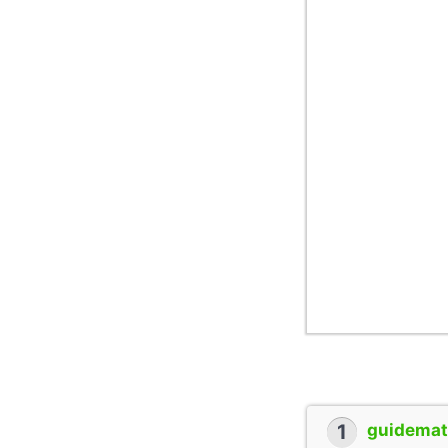
1
guidemate