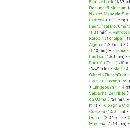
Franschhoek
(1:53 m
Denkmal & Museum
(
Nelson-Mandela-Sta
Larborie
(0:37 min) •
Paarl: Taal Monument
(1:31 min) •
Matroos
Karoo Nationalpark
(1
Algeria
(1:26 min) •
C
(1:10 min) •
Felsmaler
Rooibos
(1:59 min) •
Rock Art Trail
(1:19 m
(0:49 min) •
Matjiesf
Olifants Flussmündu
(San-Kulturzentrum)
(
•
Langebaan
(1:14 m
Saldanha-Bahnlinie
(1
da Gama
(1:21 min) 
min) •
Tulbagh & Ol
Coetzee
(1:56 min) •
Doorns
(2:04 min) •
C
Memorial
(1:44 min) 