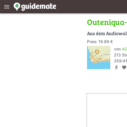
menu
Outeniqua-
Aus dem Audiowa
Preis: 19.99 €
von
AO
213 St
359:41
directions_walk
favorite