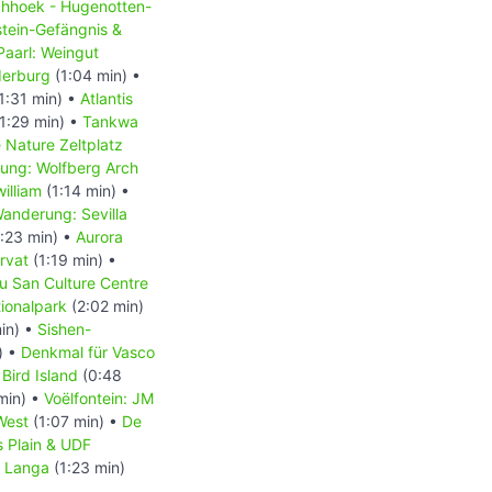
chhoek - Hugenotten-
tein-Gefängnis &
Paarl: Weingut
derburg
(1:04 min) •
1:31 min) •
Atlantis
1:29 min) •
Tankwa
 Nature Zeltplatz
ung: Wolfberg Arch
illiam
(1:14 min) •
anderung: Sevilla
:23 min) •
Aurora
rvat
(1:19 min) •
u San Culture Centre
ionalpark
(2:02 min)
in) •
Sishen-
) •
Denkmal für Vasco
Bird Island
(0:48
min) •
Voëlfontein: JM
West
(1:07 min) •
De
’s Plain & UDF
•
Langa
(1:23 min)