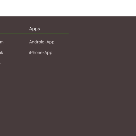
Apps
am
Android-App
ok
iPhone-App
e