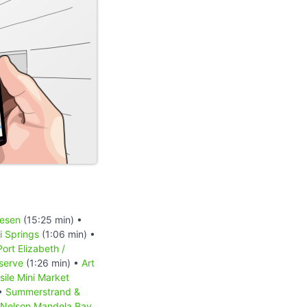
iesen
(15:25 min) •
 Springs
(1:06 min) •
Port Elizabeth /
serve
(1:26 min) •
Art
sile Mini Market
 •
Summerstrand &
Nelson Mandela Bay