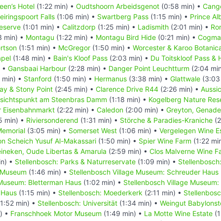
en’s Hotel
(1:22 min) •
Oudtshoorn Arbeidsgenot
(0:58 min) •
Cang
eiringspoort Falls
(1:06 min) •
Swartberg Pass
(1:15 min) •
Prince Al
eserve
(1:01 min) •
Calitzdorp
(1:25 min) •
Ladismith
(2:01 min) •
Ro
3 min) •
Montagu
(1:22 min) •
Montagu Bird Hide
(0:21 min) •
Cogman
rtson
(1:51 min) •
McGregor
(1:50 min) •
Worcester & Karoo Botanic
apel
(1:48 min) •
Bain's Kloof Pass
(2:03 min) •
Du Toitskloof Pass &
) •
Gansbaai Harbour
(2:28 min) •
Danger Point Leuchtturm
(2:04 mi
 min) •
Stanford
(1:50 min) •
Hermanus
(3:38 min) •
Glattwale
(3:03
Bay & Stony Point
(2:45 min) •
Clarence Drive R44
(2:26 min) •
Aussic
sichtspunkt am Steenbras Damm
(1:18 min) •
Kogelberg Nature Res
r Eisenbahnmarkt
(2:22 min) •
Caledon
(2:00 min) •
Greyton, Genade
5 min) •
Riviersonderend
(1:31 min) •
Störche & Paradies-Kraniche
(2
Memorial
(3:05 min) •
Somerset West
(1:06 min) •
Vergelegen Wine E
n Scheich Yusuf Al-Makassari
(1:50 min) •
Spier Wine Farm
(1:22 mi
ineken, Oude Libertas & Amarula
(2:59 min) •
Clos Malverne Wine F
in) •
Stellenbosch: Parks & Naturreservate
(1:09 min) •
Stellenbosch
t Museum
(1:46 min) •
Stellenbosch Village Museum: Schreuder Haus
 Museum: Bletterman Haus
(1:02 min) •
Stellenbosch Village Museum:
 Haus
(1:15 min) •
Stellenbosch: Moederkerk
(2:11 min) •
Stellenbosc
1:52 min) •
Stellenbosch: Universität
(1:34 min) •
Weingut Babylonst
) •
Franschhoek Motor Museum
(1:49 min) •
La Motte Wine Estate
(1