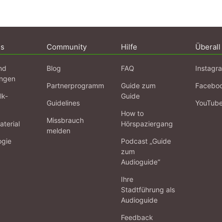
ns
Community
Hilfe
Überall
nd
Blog
FAQ
Instagr
ngen
Partnerprogramm
Guide zum
Facebo
lk-
Guide
Guidelines
YouTub
How to
Missbrauch
terial
Hörspaziergang
melden
ogie
Podcast „Guide
zum
Audioguide“
Ihre
Stadtführung als
Audioguide
Feedback