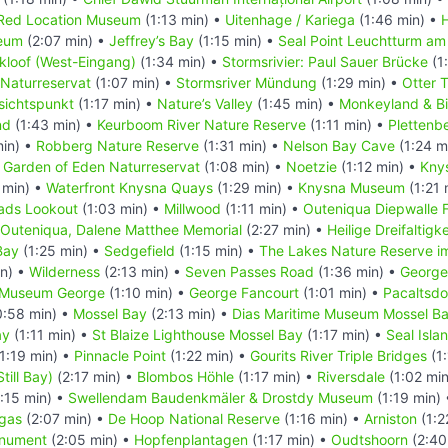
Red Location Museum
(1:13 min) •
Uitenhage / Kariega
(1:46 min) •
eum
(2:07 min) •
Jeffrey’s Bay
(1:15 min) •
Seal Point Leuchtturm am
kloof (West-Eingang)
(1:34 min) •
Stormsrivier: Paul Sauer Brücke
(1
 Naturreservat
(1:07 min) •
Stormsriver Mündung
(1:29 min) •
Otter T
sichtspunkt
(1:17 min) •
Nature’s Valley
(1:45 min) •
Monkeyland & Bi
nd
(1:43 min) •
Keurboom River Nature Reserve
(1:11 min) •
Plettenb
min) •
Robberg Nature Reserve
(1:31 min) •
Nelson Bay Cave
(1:24 m
•
Garden of Eden Naturreservat
(1:08 min) •
Noetzie
(1:12 min) •
Kny
 min) •
Waterfront Knysna Quays
(1:29 min) •
Knysna Museum
(1:21 
ads Lookout
(1:03 min) •
Millwood
(1:11 min) •
Outeniqua Diepwalle 
Outeniqua, Dalene Matthee Memorial
(2:27 min) •
Heilige Dreifaltigk
Bay
(1:25 min) •
Sedgefield
(1:15 min) •
The Lakes Nature Reserve i
in) •
Wilderness
(2:13 min) •
Seven Passes Road
(1:36 min) •
George
t Museum George
(1:10 min) •
George Fancourt
(1:01 min) •
Pacaltsdo
:58 min) •
Mossel Bay
(2:13 min) •
Dias Maritime Museum Mossel B
ay
(1:11 min) •
St Blaize Lighthouse Mossel Bay
(1:17 min) •
Seal Isla
1:19 min) •
Pinnacle Point
(1:22 min) •
Gourits River Triple Bridges
(1:
Still Bay)
(2:17 min) •
Blombos Höhle
(1:17 min) •
Riversdale
(1:02 mi
:15 min) •
Swellendam Baudenkmäler & Drostdy Museum
(1:19 min)
gas
(2:07 min) •
De Hoop National Reserve
(1:16 min) •
Arniston
(1:2
onument
(2:05 min) •
Hopfenplantagen
(1:17 min) •
Oudtshoorn
(2:40