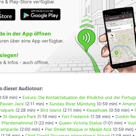
e & Play-Store verfügbar.
e in der App öffnen
uren über eine App verfügbar.
oslegen!
 & Infos - auch offline.
n dieser Audiotour:
0:59 min) •
Exkurs: Die Kontaktsituation der Khoikhoi und der Portug
 Pavian Jack
(2:11 min) •
Sunday River Mündung
(0:59 min) •
Amanzi
nalpark
(2:28 min) •
Bird Island
(2:11 min) •
Kwaaihoek
(0:56 min) •
 •
St George’s Park
(1:19 min) •
Fort Frederick
(1:38 min) •
Donkin Re
•
Pferdemahnmal
(1:23 min) •
Queen Victoria Statue
(1:01 min) •
Vuyi
ampanile
(2:00 min) •
Pier Street Mosque or Masjid Aziz
(0:59 min)
(1:18 min) •
Chief Dawid Stuurman Internațional Airport
(1:08 min) •