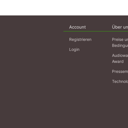
Account
Über u
Registrieren
Preise u
Bedingu
Login
Audiowa
Award
Pressema
Technol