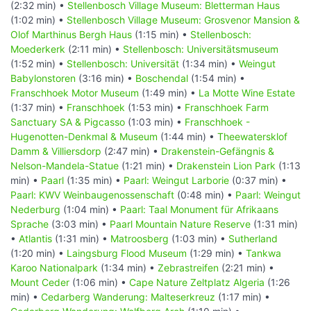
(2:32 min) •
Stellenbosch Village Museum: Bletterman Haus
(1:02 min) •
Stellenbosch Village Museum: Grosvenor Mansion &
Olof Marthinus Bergh Haus
(1:15 min) •
Stellenbosch:
Moederkerk
(2:11 min) •
Stellenbosch: Universitätsmuseum
(1:52 min) •
Stellenbosch: Universität
(1:34 min) •
Weingut
Babylonstoren
(3:16 min) •
Boschendal
(1:54 min) •
Franschhoek Motor Museum
(1:49 min) •
La Motte Wine Estate
(1:37 min) •
Franschhoek
(1:53 min) •
Franschhoek Farm
Sanctuary SA & Pigcasso
(1:03 min) •
Franschhoek -
Hugenotten-Denkmal & Museum
(1:44 min) •
Theewatersklof
Damm & Villiersdorp
(2:47 min) •
Drakenstein-Gefängnis &
Nelson-Mandela-Statue
(1:21 min) •
Drakenstein Lion Park
(1:13
min) •
Paarl
(1:35 min) •
Paarl: Weingut Larborie
(0:37 min) •
Paarl: KWV Weinbaugenossenschaft
(0:48 min) •
Paarl: Weingut
Nederburg
(1:04 min) •
Paarl: Taal Monument für Afrikaans
Sprache
(3:03 min) •
Paarl Mountain Nature Reserve
(1:31 min)
•
Atlantis
(1:31 min) •
Matroosberg
(1:03 min) •
Sutherland
(1:20 min) •
Laingsburg Flood Museum
(1:29 min) •
Tankwa
Karoo Nationalpark
(1:34 min) •
Zebrastreifen
(2:21 min) •
Mount Ceder
(1:06 min) •
Cape Nature Zeltplatz Algeria
(1:26
min) •
Cedarberg Wanderung: Malteserkreuz
(1:17 min) •