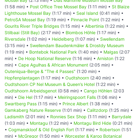
Mossel Bay
(2:13 min) •
Dias Maritime Museum Mossel Bay
(1:58 min) •
Post Office Tree Mossel Bay
(1:11 min) •
St Blaize
Lighthouse Mossel Bay
(1:17 min) •
Seal Island
(0:41 min) •
PetroSA Mossel Bay
(1:19 min) •
Pinnacle Point
(1:22 min) •
Gourits River Triple Bridges
(1:15 min) •
Albertinia
(1:22 min) •
Stilbaai (Still Bay)
(2:17 min) •
Blombos Höhle
(1:17 min) •
Riversdale
(1:02 min) •
Heidelberg
(1:07 min) •
Swellendam
(3:15 min) •
Swellendam Baudenkmäler & Drostdy Museum
(1:19 min) •
Bontebok National Park
(1:40 min) •
Malgas
(2:07
min) •
De Hoop National Reserve
(1:16 min) •
Arniston
(1:22
min) •
Cape Agulhas & African Monument
(2:05 min) •
Outeniqua-Berge & "The 4 Passes"
(1:20 min) •
Hopfenplantagen
(1:17 min) •
Oudtshoorn
(2:40 min) •
Oudtshoorn CP Nel Museum & Queen’s Hotel
(1:22 min) •
Oudtshoorn Arbeidsgenot
(0:58 min) •
Cango Höhlen
(2:03
min) •
Die Hel
(1:17 min) •
Meiringspoort Falls
(1:06 min) •
Swartberg Pass
(1:15 min) •
Prince Albert
(1:38 min) •
Gamkaberg Nature Reserve
(1:01 min) •
Calitzdorp
(1:25 min) •
Ladismith
(2:01 min) •
Ronnies Sex Shop
(1:11 min) •
Barrydale
(1:03 min) •
Montagu
(1:22 min) •
Montagu Bird Hide
(0:21 min)
•
Cogmanskloof & Old English Fort
(1:17 min) •
Robertson
(1:51
min) •
McGregor
(1:50 min) •
Worcester & Karoo Botanical