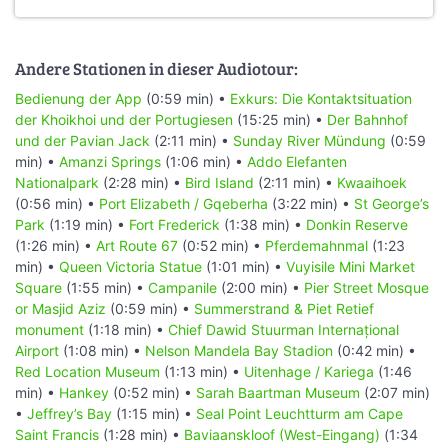
Andere Stationen in dieser Audiotour:
Bedienung der App
(0:59 min) •
Exkurs: Die Kontaktsituation
der Khoikhoi und der Portugiesen
(15:25 min) •
Der Bahnhof
und der Pavian Jack
(2:11 min) •
Sunday River Mündung
(0:59
min) •
Amanzi Springs
(1:06 min) •
Addo Elefanten
Nationalpark
(2:28 min) •
Bird Island
(2:11 min) •
Kwaaihoek
(0:56 min) •
Port Elizabeth / Gqeberha
(3:22 min) •
St George’s
Park
(1:19 min) •
Fort Frederick
(1:38 min) •
Donkin Reserve
(1:26 min) •
Art Route 67
(0:52 min) •
Pferdemahnmal
(1:23
min) •
Queen Victoria Statue
(1:01 min) •
Vuyisile Mini Market
Square
(1:55 min) •
Campanile
(2:00 min) •
Pier Street Mosque
or Masjid Aziz
(0:59 min) •
Summerstrand & Piet Retief
monument
(1:18 min) •
Chief Dawid Stuurman Internațional
Airport
(1:08 min) •
Nelson Mandela Bay Stadion
(0:42 min) •
Red Location Museum
(1:13 min) •
Uitenhage / Kariega
(1:46
min) •
Hankey
(0:52 min) •
Sarah Baartman Museum
(2:07 min)
•
Jeffrey’s Bay
(1:15 min) •
Seal Point Leuchtturm am Cape
Saint Francis
(1:28 min) •
Baviaanskloof (West-Eingang)
(1:34