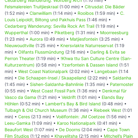
Cedarberg Wanderung: Wolfberg Arch
(1:10 min) •
Felsmalereien Truitjieskraal
(1:00 min) •
Citrusdal: Die Bäder
(1:52 min) •
Clanwilliam
(1:14 min) •
Rooibos
(1:59 min) •
C.
Louis Leipoldt, Biltong und Pakhuis Pass
(1:46 min) •
Cedarberg Wanderung: Sevilla Rock Art Trail
(1:19 min) •
Wupperthal
(1:00 min) •
Piketberg
(1:31 min) •
Moorreesburg
(1:23 min) •
Aurora
(0:49 min) •
Matjiesfontein
(3:25 min) •
Nieuwoudtville
(1:25 min) •
Knersvlakte Naturreservat
(1:19
min) •
Olifants Flussmündung
(2:16 min) •
Darling & Evita se
Perron Theater
(1:19 min) •
!Khwa ttu San Culture Centre (San-
Kulturzentrum)
(0:58 min) •
Yzerfontein & Dassen Island
(1:51
min) •
West Coast Nationalpark
(2:02 min) •
Langebaan
(1:14
min) •
Die Schaapen-Insel / Skaapeiland
(2:22 min) •
Saldanha
(1:45 min) •
Sishen-Saldanha-Bahnlinie
(1:35 min) •
Paternoster
(0:55 min) •
West Coast Fossil Park
(1:36 min) •
Denkmal für
Vasco da Gama
(1:21 min) •
Veldrift
(1:01 min) •
Elands Bay
Höhlen
(0:52 min) •
Lambert's Bay & Bird Island
(0:48 min) •
Tulbagh & Old Church Museum
(1:36 min) •
Riebeek West
(1:01
min) •
Ceres
(2:13 min) •
Voëlfontein: JM Coetzee
(1:56 min) •
Leeu-Gamka
(1:09 min) •
Karoo Nationalpark
(0:41 min) •
Beaufort West
(1:07 min) •
De Doorns
(2:04 min) •
Cape Town
Film Studios
(1:12 min) •
Khayelitsha
(2:15 min) •
Mitchell’s Plain