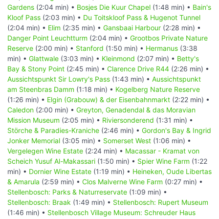
Gardens
(2:04 min) •
Bosjes Die Kuur Chapel
(1:48 min) •
Bain's
Kloof Pass
(2:03 min) •
Du Toitskloof Pass & Hugenot Tunnel
(2:04 min) •
Elim
(2:35 min) •
Gansbaai Harbour
(2:28 min) •
Danger Point Leuchtturm
(2:04 min) •
Grootbos Private Nature
Reserve
(2:00 min) •
Stanford
(1:50 min) •
Hermanus
(3:38
min) •
Glattwale
(3:03 min) •
Kleinmond
(2:07 min) •
Betty's
Bay & Stony Point
(2:45 min) •
Clarence Drive R44
(2:26 min) •
Aussichtspunkt Sir Lowry's Pass
(1:43 min) •
Aussichtspunkt
am Steenbras Damm
(1:18 min) •
Kogelberg Nature Reserve
(1:26 min) •
Elgin (Grabouw) & der Eisenbahnmarkt
(2:22 min) •
Caledon
(2:00 min) •
Greyton, Genadendal & das Moravian
Mission Museum
(2:05 min) •
Riviersonderend
(1:31 min) •
Störche & Paradies-Kraniche
(2:46 min) •
Gordon's Bay & Ingrid
Jonker Memorial
(3:05 min) •
Somerset West
(1:06 min) •
Vergelegen Wine Estate
(2:24 min) •
Macassar - Kramat von
Scheich Yusuf Al-Makassari
(1:50 min) •
Spier Wine Farm
(1:22
min) •
Dornier Wine Estate
(1:19 min) •
Heineken, Oude Libertas
& Amarula
(2:59 min) •
Clos Malverne Wine Farm
(0:27 min) •
Stellenbosch: Parks & Naturreservate
(1:09 min) •
Stellenbosch: Braak
(1:49 min) •
Stellenbosch: Rupert Museum
(1:46 min) •
Stellenbosch Village Museum: Schreuder Haus