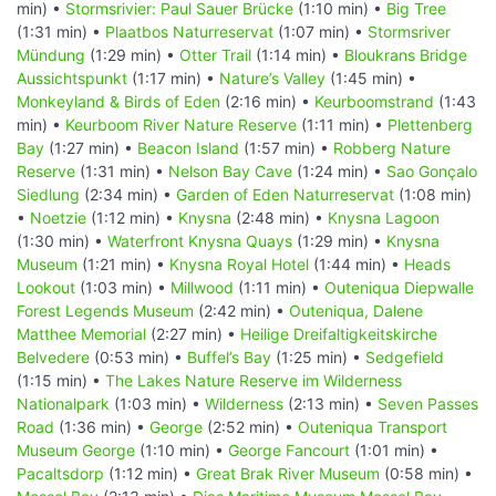
min) •
Stormsrivier: Paul Sauer Brücke
(1:10 min) •
Big Tree
(1:31 min) •
Plaatbos Naturreservat
(1:07 min) •
Stormsriver
Mündung
(1:29 min) •
Otter Trail
(1:14 min) •
Bloukrans Bridge
Aussichtspunkt
(1:17 min) •
Nature’s Valley
(1:45 min) •
Monkeyland & Birds of Eden
(2:16 min) •
Keurboomstrand
(1:43
min) •
Keurboom River Nature Reserve
(1:11 min) •
Plettenberg
Bay
(1:27 min) •
Beacon Island
(1:57 min) •
Robberg Nature
Reserve
(1:31 min) •
Nelson Bay Cave
(1:24 min) •
Sao Gonçalo
Siedlung
(2:34 min) •
Garden of Eden Naturreservat
(1:08 min)
•
Noetzie
(1:12 min) •
Knysna
(2:48 min) •
Knysna Lagoon
(1:30 min) •
Waterfront Knysna Quays
(1:29 min) •
Knysna
Museum
(1:21 min) •
Knysna Royal Hotel
(1:44 min) •
Heads
Lookout
(1:03 min) •
Millwood
(1:11 min) •
Outeniqua Diepwalle
Forest Legends Museum
(2:42 min) •
Outeniqua, Dalene
Matthee Memorial
(2:27 min) •
Heilige Dreifaltigkeitskirche
Belvedere
(0:53 min) •
Buffel’s Bay
(1:25 min) •
Sedgefield
(1:15 min) •
The Lakes Nature Reserve im Wilderness
Nationalpark
(1:03 min) •
Wilderness
(2:13 min) •
Seven Passes
Road
(1:36 min) •
George
(2:52 min) •
Outeniqua Transport
Museum George
(1:10 min) •
George Fancourt
(1:01 min) •
Pacaltsdorp
(1:12 min) •
Great Brak River Museum
(0:58 min) •