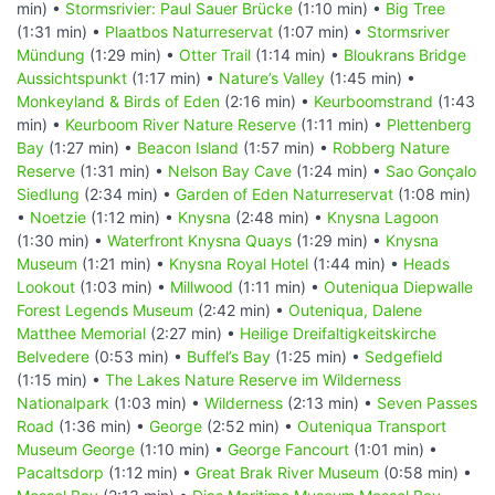
min) •
Stormsrivier: Paul Sauer Brücke
(1:10 min) •
Big Tree
(1:31 min) •
Plaatbos Naturreservat
(1:07 min) •
Stormsriver
Mündung
(1:29 min) •
Otter Trail
(1:14 min) •
Bloukrans Bridge
Aussichtspunkt
(1:17 min) •
Nature’s Valley
(1:45 min) •
Monkeyland & Birds of Eden
(2:16 min) •
Keurboomstrand
(1:43
min) •
Keurboom River Nature Reserve
(1:11 min) •
Plettenberg
Bay
(1:27 min) •
Beacon Island
(1:57 min) •
Robberg Nature
Reserve
(1:31 min) •
Nelson Bay Cave
(1:24 min) •
Sao Gonçalo
Siedlung
(2:34 min) •
Garden of Eden Naturreservat
(1:08 min)
•
Noetzie
(1:12 min) •
Knysna
(2:48 min) •
Knysna Lagoon
(1:30 min) •
Waterfront Knysna Quays
(1:29 min) •
Knysna
Museum
(1:21 min) •
Knysna Royal Hotel
(1:44 min) •
Heads
Lookout
(1:03 min) •
Millwood
(1:11 min) •
Outeniqua Diepwalle
Forest Legends Museum
(2:42 min) •
Outeniqua, Dalene
Matthee Memorial
(2:27 min) •
Heilige Dreifaltigkeitskirche
Belvedere
(0:53 min) •
Buffel’s Bay
(1:25 min) •
Sedgefield
(1:15 min) •
The Lakes Nature Reserve im Wilderness
Nationalpark
(1:03 min) •
Wilderness
(2:13 min) •
Seven Passes
Road
(1:36 min) •
George
(2:52 min) •
Outeniqua Transport
Museum George
(1:10 min) •
George Fancourt
(1:01 min) •
Pacaltsdorp
(1:12 min) •
Great Brak River Museum
(0:58 min) •