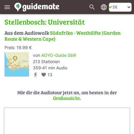
search
language
menu
Stellenbosch: Universität
Aus dem Audiowalk
Südafrika - Westhälfte (Garden
Route & Western Cape)
Preis: 19.99 €
von
AOYO-Guide GbR
213 Stationen
359:41 min Audio
directions_walk
favorite
13
Hör dir die Audiotour jetzt an, am besten in der
Großansicht
.