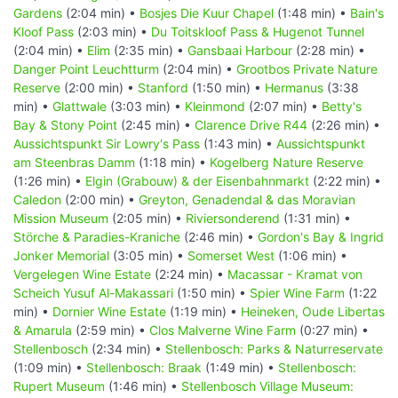
Gardens
(2:04 min) •
Bosjes Die Kuur Chapel
(1:48 min) •
Bain's
Kloof Pass
(2:03 min) •
Du Toitskloof Pass & Hugenot Tunnel
(2:04 min) •
Elim
(2:35 min) •
Gansbaai Harbour
(2:28 min) •
Danger Point Leuchtturm
(2:04 min) •
Grootbos Private Nature
Reserve
(2:00 min) •
Stanford
(1:50 min) •
Hermanus
(3:38
min) •
Glattwale
(3:03 min) •
Kleinmond
(2:07 min) •
Betty's
Bay & Stony Point
(2:45 min) •
Clarence Drive R44
(2:26 min) •
Aussichtspunkt Sir Lowry's Pass
(1:43 min) •
Aussichtspunkt
am Steenbras Damm
(1:18 min) •
Kogelberg Nature Reserve
(1:26 min) •
Elgin (Grabouw) & der Eisenbahnmarkt
(2:22 min) •
Caledon
(2:00 min) •
Greyton, Genadendal & das Moravian
Mission Museum
(2:05 min) •
Riviersonderend
(1:31 min) •
Störche & Paradies-Kraniche
(2:46 min) •
Gordon's Bay & Ingrid
Jonker Memorial
(3:05 min) •
Somerset West
(1:06 min) •
Vergelegen Wine Estate
(2:24 min) •
Macassar - Kramat von
Scheich Yusuf Al-Makassari
(1:50 min) •
Spier Wine Farm
(1:22
min) •
Dornier Wine Estate
(1:19 min) •
Heineken, Oude Libertas
& Amarula
(2:59 min) •
Clos Malverne Wine Farm
(0:27 min) •
Stellenbosch
(2:34 min) •
Stellenbosch: Parks & Naturreservate
(1:09 min) •
Stellenbosch: Braak
(1:49 min) •
Stellenbosch:
Rupert Museum
(1:46 min) •
Stellenbosch Village Museum: