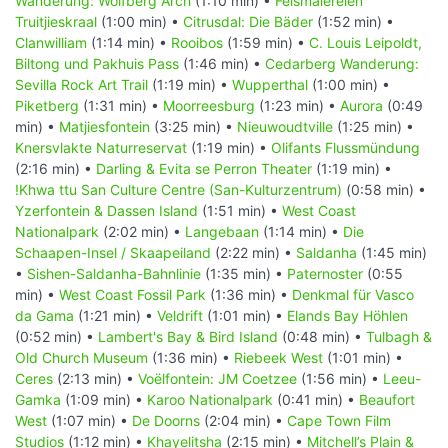
Wanderung: Wolfberg Arch
(1:10 min) •
Felsmalereien
Truitjieskraal
(1:00 min) •
Citrusdal: Die Bäder
(1:52 min) •
Clanwilliam
(1:14 min) •
Rooibos
(1:59 min) •
C. Louis Leipoldt,
Biltong und Pakhuis Pass
(1:46 min) •
Cedarberg Wanderung:
Sevilla Rock Art Trail
(1:19 min) •
Wupperthal
(1:00 min) •
Piketberg
(1:31 min) •
Moorreesburg
(1:23 min) •
Aurora
(0:49
min) •
Matjiesfontein
(3:25 min) •
Nieuwoudtville
(1:25 min) •
Knersvlakte Naturreservat
(1:19 min) •
Olifants Flussmündung
(2:16 min) •
Darling & Evita se Perron Theater
(1:19 min) •
!Khwa ttu San Culture Centre (San-Kulturzentrum)
(0:58 min) •
Yzerfontein & Dassen Island
(1:51 min) •
West Coast
Nationalpark
(2:02 min) •
Langebaan
(1:14 min) •
Die
Schaapen-Insel / Skaapeiland
(2:22 min) •
Saldanha
(1:45 min)
•
Sishen-Saldanha-Bahnlinie
(1:35 min) •
Paternoster
(0:55
min) •
West Coast Fossil Park
(1:36 min) •
Denkmal für Vasco
da Gama
(1:21 min) •
Veldrift
(1:01 min) •
Elands Bay Höhlen
(0:52 min) •
Lambert's Bay & Bird Island
(0:48 min) •
Tulbagh &
Old Church Museum
(1:36 min) •
Riebeek West
(1:01 min) •
Ceres
(2:13 min) •
Voëlfontein: JM Coetzee
(1:56 min) •
Leeu-
Gamka
(1:09 min) •
Karoo Nationalpark
(0:41 min) •
Beaufort
West
(1:07 min) •
De Doorns
(2:04 min) •
Cape Town Film
Studios
(1:12 min) •
Khayelitsha
(2:15 min) •
Mitchell’s Plain &