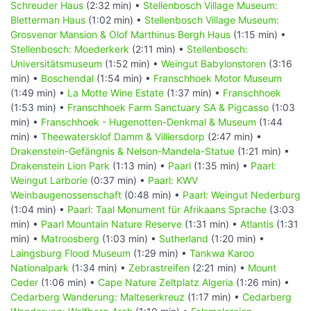
Schreuder Haus
(2:32 min) •
Stellenbosch Village Museum:
Bletterman Haus
(1:02 min) •
Stellenbosch Village Museum:
Grosvenor Mansion & Olof Marthinus Bergh Haus
(1:15 min) •
Stellenbosch: Moederkerk
(2:11 min) •
Stellenbosch:
Universitätsmuseum
(1:52 min) •
Weingut Babylonstoren
(3:16
min) •
Boschendal
(1:54 min) •
Franschhoek Motor Museum
(1:49 min) •
La Motte Wine Estate
(1:37 min) •
Franschhoek
(1:53 min) •
Franschhoek Farm Sanctuary SA & Pigcasso
(1:03
min) •
Franschhoek - Hugenotten-Denkmal & Museum
(1:44
min) •
Theewatersklof Damm & Villiersdorp
(2:47 min) •
Drakenstein-Gefängnis & Nelson-Mandela-Statue
(1:21 min) •
Drakenstein Lion Park
(1:13 min) •
Paarl
(1:35 min) •
Paarl:
Weingut Larborie
(0:37 min) •
Paarl: KWV
Weinbaugenossenschaft
(0:48 min) •
Paarl: Weingut Nederburg
(1:04 min) •
Paarl: Taal Monument für Afrikaans Sprache
(3:03
min) •
Paarl Mountain Nature Reserve
(1:31 min) •
Atlantis
(1:31
min) •
Matroosberg
(1:03 min) •
Sutherland
(1:20 min) •
Laingsburg Flood Museum
(1:29 min) •
Tankwa Karoo
Nationalpark
(1:34 min) •
Zebrastreifen
(2:21 min) •
Mount
Ceder
(1:06 min) •
Cape Nature Zeltplatz Algeria
(1:26 min) •
Cedarberg Wanderung: Malteserkreuz
(1:17 min) •
Cedarberg