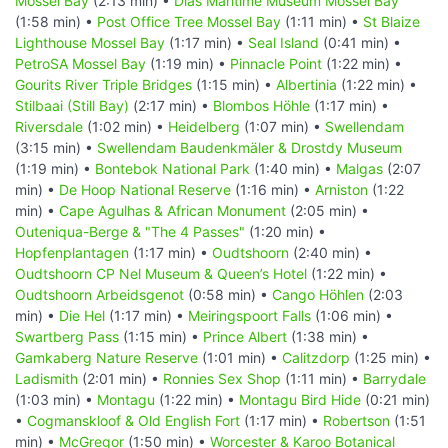
Mossel Bay
(2:13 min) •
Dias Maritime Museum Mossel Bay
(1:58 min) •
Post Office Tree Mossel Bay
(1:11 min) •
St Blaize
Lighthouse Mossel Bay
(1:17 min) •
Seal Island
(0:41 min) •
PetroSA Mossel Bay
(1:19 min) •
Pinnacle Point
(1:22 min) •
Gourits River Triple Bridges
(1:15 min) •
Albertinia
(1:22 min) •
Stilbaai (Still Bay)
(2:17 min) •
Blombos Höhle
(1:17 min) •
Riversdale
(1:02 min) •
Heidelberg
(1:07 min) •
Swellendam
(3:15 min) •
Swellendam Baudenkmäler & Drostdy Museum
(1:19 min) •
Bontebok National Park
(1:40 min) •
Malgas
(2:07
min) •
De Hoop National Reserve
(1:16 min) •
Arniston
(1:22
min) •
Cape Agulhas & African Monument
(2:05 min) •
Outeniqua-Berge & "The 4 Passes"
(1:20 min) •
Hopfenplantagen
(1:17 min) •
Oudtshoorn
(2:40 min) •
Oudtshoorn CP Nel Museum & Queen’s Hotel
(1:22 min) •
Oudtshoorn Arbeidsgenot
(0:58 min) •
Cango Höhlen
(2:03
min) •
Die Hel
(1:17 min) •
Meiringspoort Falls
(1:06 min) •
Swartberg Pass
(1:15 min) •
Prince Albert
(1:38 min) •
Gamkaberg Nature Reserve
(1:01 min) •
Calitzdorp
(1:25 min) •
Ladismith
(2:01 min) •
Ronnies Sex Shop
(1:11 min) •
Barrydale
(1:03 min) •
Montagu
(1:22 min) •
Montagu Bird Hide
(0:21 min)
•
Cogmanskloof & Old English Fort
(1:17 min) •
Robertson
(1:51
min) •
McGregor
(1:50 min) •
Worcester & Karoo Botanical