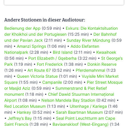
Andere Stationen in dieser Audiotour:
Bedienung der App
(0:59 min) •
Exkurs: Die Kontaktsituation
der Khoikhoi und der Portugiesen
(15:25 min) •
Der Bahnhof
und der Pavian Jack
(2:11 min) •
Sunday River Mündung
(0:59
min) •
Amanzi Springs
(1:06 min) •
Addo Elefanten
Nationalpark
(2:28 min) •
Bird Island
(2:11 min) •
Kwaaihoek
(0:56 min) •
Port Elizabeth / Gqeberha
(3:22 min) •
St George’s
Park
(1:19 min) •
Fort Frederick
(1:38 min) •
Donkin Reserve
(1:26 min) •
Art Route 67
(0:52 min) •
Pferdemahnmal
(1:23
min) •
Queen Victoria Statue
(1:01 min) •
Vuyisile Mini Market
Square
(1:55 min) •
Campanile
(2:00 min) •
Pier Street Mosque
or Masjid Aziz
(0:59 min) •
Summerstrand & Piet Retief
monument
(1:18 min) •
Chief Dawid Stuurman Internațional
Airport
(1:08 min) •
Nelson Mandela Bay Stadion
(0:42 min) •
Red Location Museum
(1:13 min) •
Uitenhage / Kariega
(1:46
min) •
Hankey
(0:52 min) •
Sarah Baartman Museum
(2:07 min)
•
Jeffrey’s Bay
(1:15 min) •
Seal Point Leuchtturm am Cape
Saint Francis
(1:28 min) •
Baviaanskloof (West-Eingang)
(1:34