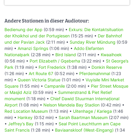
Andere Stationen in dieser Audiotour:
Bedienung der App
(0:59 min) •
Exkurs: Die Kontaktsituation
der Khoikhoi und der Portugiesen
(15:25 min) •
Der Bahnhof
und der Pavian Jack
(2:11 min) •
Sunday River Mündung
(0:59
min) •
Amanzi Springs
(1:06 min) •
Addo Elefanten
Nationalpark
(2:28 min) •
Bird Island
(2:11 min) •
Kwaaihoek
(0:56 min) •
Port Elizabeth / Gqeberha
(3:22 min) •
St George’s
Park
(1:19 min) •
Fort Frederick
(1:38 min) •
Donkin Reserve
(1:26 min) •
Art Route 67
(0:52 min) •
Pferdemahnmal
(1:23
min) •
Queen Victoria Statue
(1:01 min) •
Vuyisile Mini Market
Square
(1:55 min) •
Campanile
(2:00 min) •
Pier Street Mosque
or Masjid Aziz
(0:59 min) •
Summerstrand & Piet Retief
monument
(1:18 min) •
Chief Dawid Stuurman Internațional
Airport
(1:08 min) •
Nelson Mandela Bay Stadion
(0:42 min) •
Red Location Museum
(1:13 min) •
Uitenhage / Kariega
(1:46
min) •
Hankey
(0:52 min) •
Sarah Baartman Museum
(2:07 min)
•
Jeffrey’s Bay
(1:15 min) •
Seal Point Leuchtturm am Cape
Saint Francis
(1:28 min) •
Baviaanskloof (West-Eingang)
(1:34