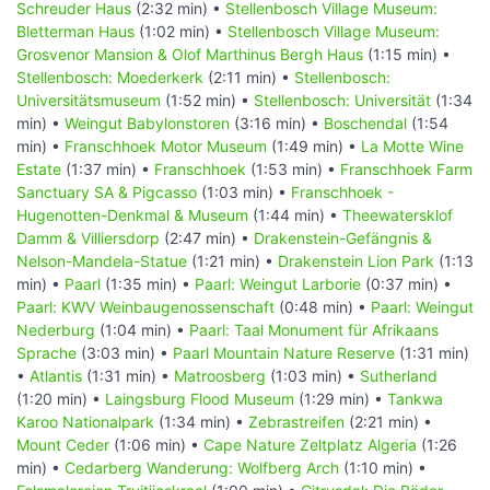
Schreuder Haus
(2:32 min) •
Stellenbosch Village Museum:
Bletterman Haus
(1:02 min) •
Stellenbosch Village Museum:
Grosvenor Mansion & Olof Marthinus Bergh Haus
(1:15 min) •
Stellenbosch: Moederkerk
(2:11 min) •
Stellenbosch:
Universitätsmuseum
(1:52 min) •
Stellenbosch: Universität
(1:34
min) •
Weingut Babylonstoren
(3:16 min) •
Boschendal
(1:54
min) •
Franschhoek Motor Museum
(1:49 min) •
La Motte Wine
Estate
(1:37 min) •
Franschhoek
(1:53 min) •
Franschhoek Farm
Sanctuary SA & Pigcasso
(1:03 min) •
Franschhoek -
Hugenotten-Denkmal & Museum
(1:44 min) •
Theewatersklof
Damm & Villiersdorp
(2:47 min) •
Drakenstein-Gefängnis &
Nelson-Mandela-Statue
(1:21 min) •
Drakenstein Lion Park
(1:13
min) •
Paarl
(1:35 min) •
Paarl: Weingut Larborie
(0:37 min) •
Paarl: KWV Weinbaugenossenschaft
(0:48 min) •
Paarl: Weingut
Nederburg
(1:04 min) •
Paarl: Taal Monument für Afrikaans
Sprache
(3:03 min) •
Paarl Mountain Nature Reserve
(1:31 min)
•
Atlantis
(1:31 min) •
Matroosberg
(1:03 min) •
Sutherland
(1:20 min) •
Laingsburg Flood Museum
(1:29 min) •
Tankwa
Karoo Nationalpark
(1:34 min) •
Zebrastreifen
(2:21 min) •
Mount Ceder
(1:06 min) •
Cape Nature Zeltplatz Algeria
(1:26
min) •
Cedarberg Wanderung: Wolfberg Arch
(1:10 min) •