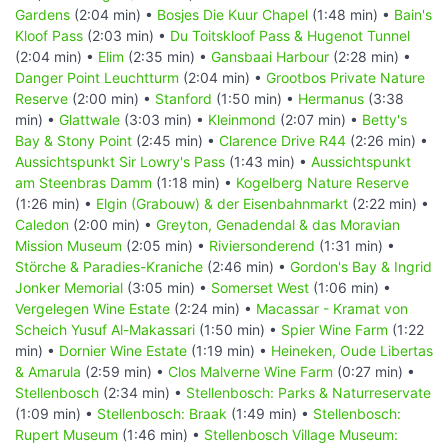
Gardens
(2:04 min) •
Bosjes Die Kuur Chapel
(1:48 min) •
Bain's
Kloof Pass
(2:03 min) •
Du Toitskloof Pass & Hugenot Tunnel
(2:04 min) •
Elim
(2:35 min) •
Gansbaai Harbour
(2:28 min) •
Danger Point Leuchtturm
(2:04 min) •
Grootbos Private Nature
Reserve
(2:00 min) •
Stanford
(1:50 min) •
Hermanus
(3:38
min) •
Glattwale
(3:03 min) •
Kleinmond
(2:07 min) •
Betty's
Bay & Stony Point
(2:45 min) •
Clarence Drive R44
(2:26 min) •
Aussichtspunkt Sir Lowry's Pass
(1:43 min) •
Aussichtspunkt
am Steenbras Damm
(1:18 min) •
Kogelberg Nature Reserve
(1:26 min) •
Elgin (Grabouw) & der Eisenbahnmarkt
(2:22 min) •
Caledon
(2:00 min) •
Greyton, Genadendal & das Moravian
Mission Museum
(2:05 min) •
Riviersonderend
(1:31 min) •
Störche & Paradies-Kraniche
(2:46 min) •
Gordon's Bay & Ingrid
Jonker Memorial
(3:05 min) •
Somerset West
(1:06 min) •
Vergelegen Wine Estate
(2:24 min) •
Macassar - Kramat von
Scheich Yusuf Al-Makassari
(1:50 min) •
Spier Wine Farm
(1:22
min) •
Dornier Wine Estate
(1:19 min) •
Heineken, Oude Libertas
& Amarula
(2:59 min) •
Clos Malverne Wine Farm
(0:27 min) •
Stellenbosch
(2:34 min) •
Stellenbosch: Parks & Naturreservate
(1:09 min) •
Stellenbosch: Braak
(1:49 min) •
Stellenbosch:
Rupert Museum
(1:46 min) •
Stellenbosch Village Museum: