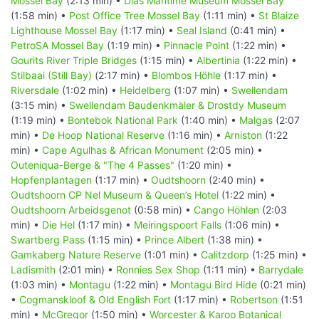
Mossel Bay
(2:13 min) •
Dias Maritime Museum Mossel Bay
(1:58 min) •
Post Office Tree Mossel Bay
(1:11 min) •
St Blaize
Lighthouse Mossel Bay
(1:17 min) •
Seal Island
(0:41 min) •
PetroSA Mossel Bay
(1:19 min) •
Pinnacle Point
(1:22 min) •
Gourits River Triple Bridges
(1:15 min) •
Albertinia
(1:22 min) •
Stilbaai (Still Bay)
(2:17 min) •
Blombos Höhle
(1:17 min) •
Riversdale
(1:02 min) •
Heidelberg
(1:07 min) •
Swellendam
(3:15 min) •
Swellendam Baudenkmäler & Drostdy Museum
(1:19 min) •
Bontebok National Park
(1:40 min) •
Malgas
(2:07
min) •
De Hoop National Reserve
(1:16 min) •
Arniston
(1:22
min) •
Cape Agulhas & African Monument
(2:05 min) •
Outeniqua-Berge & "The 4 Passes"
(1:20 min) •
Hopfenplantagen
(1:17 min) •
Oudtshoorn
(2:40 min) •
Oudtshoorn CP Nel Museum & Queen’s Hotel
(1:22 min) •
Oudtshoorn Arbeidsgenot
(0:58 min) •
Cango Höhlen
(2:03
min) •
Die Hel
(1:17 min) •
Meiringspoort Falls
(1:06 min) •
Swartberg Pass
(1:15 min) •
Prince Albert
(1:38 min) •
Gamkaberg Nature Reserve
(1:01 min) •
Calitzdorp
(1:25 min) •
Ladismith
(2:01 min) •
Ronnies Sex Shop
(1:11 min) •
Barrydale
(1:03 min) •
Montagu
(1:22 min) •
Montagu Bird Hide
(0:21 min)
•
Cogmanskloof & Old English Fort
(1:17 min) •
Robertson
(1:51
min) •
McGregor
(1:50 min) •
Worcester & Karoo Botanical