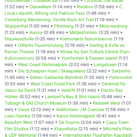
Felsmalereien Truitjieskraal
(1:00 min) •
Citrusdal: Die Bäder
(1:52 min) •
Clanwilliam
(1:14 min) •
Rooibos
(1:59 min) •
C.
Louis Leipoldt, Biltong und Pakhuis Pass
(1:46 min) •
Cedarberg Wanderung: Sevilla Rock Art Trail
(1:19 min) •
Wupperthal
(1:00 min) •
Piketberg
(1:31 min) •
Moorreesburg
(1:23 min) •
Aurora
(0:49 min) •
Matjiesfontein
(3:25 min) •
Nieuwoudtville
(1:25 min) •
Knersvlakte Naturreservat
(1:19
min) •
Olifants Flussmündung
(2:16 min) •
Darling & Evita se
Perron Theater
(1:19 min) •
!Khwa ttu San Culture Centre (San-
Kulturzentrum)
(0:58 min) •
Yzerfontein & Dassen Island
(1:51
min) •
West Coast Nationalpark
(2:02 min) •
Langebaan
(1:14
min) •
Die Schaapen-Insel / Skaapeiland
(2:22 min) •
Saldanha
(1:45 min) •
Sishen-Saldanha-Bahnlinie
(1:35 min) •
Paternoster
(0:55 min) •
West Coast Fossil Park
(1:36 min) •
Denkmal für
Vasco da Gama
(1:21 min) •
Veldrift
(1:01 min) •
Elands Bay
Höhlen
(0:52 min) •
Lambert's Bay & Bird Island
(0:48 min) •
Tulbagh & Old Church Museum
(1:36 min) •
Riebeek West
(1:01
min) •
Ceres
(2:13 min) •
Voëlfontein: JM Coetzee
(1:56 min) •
Leeu-Gamka
(1:09 min) •
Karoo Nationalpark
(0:41 min) •
Beaufort West
(1:07 min) •
De Doorns
(2:04 min) •
Cape Town
Film Studios
(1:12 min) •
Khayelitsha
(2:15 min) •
Mitchell’s Plain
& UDF Memorial
(1:44 min) •
Internationaler Flughafen Kapstadt