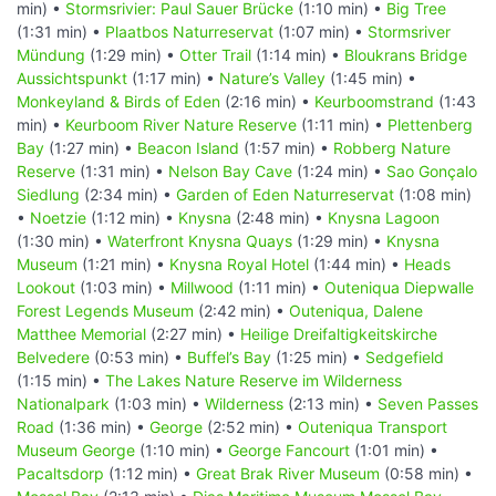
min) •
Stormsrivier: Paul Sauer Brücke
(1:10 min) •
Big Tree
(1:31 min) •
Plaatbos Naturreservat
(1:07 min) •
Stormsriver
Mündung
(1:29 min) •
Otter Trail
(1:14 min) •
Bloukrans Bridge
Aussichtspunkt
(1:17 min) •
Nature’s Valley
(1:45 min) •
Monkeyland & Birds of Eden
(2:16 min) •
Keurboomstrand
(1:43
min) •
Keurboom River Nature Reserve
(1:11 min) •
Plettenberg
Bay
(1:27 min) •
Beacon Island
(1:57 min) •
Robberg Nature
Reserve
(1:31 min) •
Nelson Bay Cave
(1:24 min) •
Sao Gonçalo
Siedlung
(2:34 min) •
Garden of Eden Naturreservat
(1:08 min)
•
Noetzie
(1:12 min) •
Knysna
(2:48 min) •
Knysna Lagoon
(1:30 min) •
Waterfront Knysna Quays
(1:29 min) •
Knysna
Museum
(1:21 min) •
Knysna Royal Hotel
(1:44 min) •
Heads
Lookout
(1:03 min) •
Millwood
(1:11 min) •
Outeniqua Diepwalle
Forest Legends Museum
(2:42 min) •
Outeniqua, Dalene
Matthee Memorial
(2:27 min) •
Heilige Dreifaltigkeitskirche
Belvedere
(0:53 min) •
Buffel’s Bay
(1:25 min) •
Sedgefield
(1:15 min) •
The Lakes Nature Reserve im Wilderness
Nationalpark
(1:03 min) •
Wilderness
(2:13 min) •
Seven Passes
Road
(1:36 min) •
George
(2:52 min) •
Outeniqua Transport
Museum George
(1:10 min) •
George Fancourt
(1:01 min) •
Pacaltsdorp
(1:12 min) •
Great Brak River Museum
(0:58 min) •