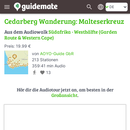
search
language
menu
Cedarberg Wanderung: Malteserkreuz
Aus dem Audiowalk
Südafrika - Westhälfte (Garden
Route & Western Cape)
Preis: 19.99 €
von
AOYO-Guide GbR
213 Stationen
359:41 min Audio
directions_walk
favorite
13
Hör dir die Audiotour jetzt an, am besten in der
Großansicht
.