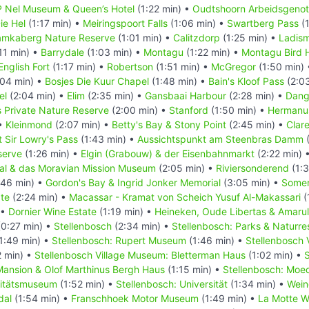
 Nel Museum & Queen’s Hotel
(1:22 min) •
Oudtshoorn Arbeidsgenot
ie Hel
(1:17 min) •
Meiringspoort Falls
(1:06 min) •
Swartberg Pass
(1
mkaberg Nature Reserve
(1:01 min) •
Calitzdorp
(1:25 min) •
Ladism
11 min) •
Barrydale
(1:03 min) •
Montagu
(1:22 min) •
Montagu Bird 
nglish Fort
(1:17 min) •
Robertson
(1:51 min) •
McGregor
(1:50 min)
04 min) •
Bosjes Die Kuur Chapel
(1:48 min) •
Bain's Kloof Pass
(2:0
el
(2:04 min) •
Elim
(2:35 min) •
Gansbaai Harbour
(2:28 min) •
Dang
 Private Nature Reserve
(2:00 min) •
Stanford
(1:50 min) •
Hermanu
 •
Kleinmond
(2:07 min) •
Betty's Bay & Stony Point
(2:45 min) •
Clar
 Sir Lowry's Pass
(1:43 min) •
Aussichtspunkt am Steenbras Damm
(
serve
(1:26 min) •
Elgin (Grabouw) & der Eisenbahnmarkt
(2:22 min) 
al & das Moravian Mission Museum
(2:05 min) •
Riviersonderend
(1:3
:46 min) •
Gordon's Bay & Ingrid Jonker Memorial
(3:05 min) •
Somer
te
(2:24 min) •
Macassar - Kramat von Scheich Yusuf Al-Makassari
(
 •
Dornier Wine Estate
(1:19 min) •
Heineken, Oude Libertas & Amaru
0:27 min) •
Stellenbosch
(2:34 min) •
Stellenbosch: Parks & Naturre
1:49 min) •
Stellenbosch: Rupert Museum
(1:46 min) •
Stellenbosch 
 min) •
Stellenbosch Village Museum: Bletterman Haus
(1:02 min) •
S
ansion & Olof Marthinus Bergh Haus
(1:15 min) •
Stellenbosch: Moe
sitätsmuseum
(1:52 min) •
Stellenbosch: Universität
(1:34 min) •
Wein
dal
(1:54 min) •
Franschhoek Motor Museum
(1:49 min) •
La Motte W