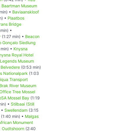
h Baartman Museum
min) •
Baviaanskloof
n) •
Plaatbos
rans Bridge
 min) •
y
(1:27 min) •
Beacon
o Gonçalo Siedlung
 min) •
Knysna
nysna Royal Hotel
t Legends Museum
e Belvedere
(0:53 min)
s Nationalpark
(1:03
iqua Transport
 Brak River Museum
Office Tree Mossel
oSA Mossel Bay
(1:19
min) •
Stilbaai (Still
) •
Swellendam
(3:15
(1:40 min) •
Malgas
African Monument
•
Oudtshoorn
(2:40