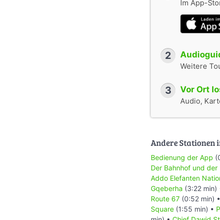
Im App-Stor
2
Audioguid
Weitere To
3
Vor Ort l
Audio, Karte
Andere Stationen i
Bedienung der App
(
Der Bahnhof und der
Addo Elefanten Natio
Gqeberha
(3:22 min)
Route 67
(0:52 min) 
Square
(1:55 min) •
P
min) •
Chief Dawid St