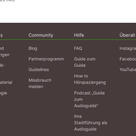
ns
Community
Hilfe
Überall
nd
Blog
FAQ
Instagr
ngen
Partnerprogramm
Guide zum
Facebo
lk-
Guide
Guidelines
YouTub
How to
Missbrauch
terial
Hörspaziergang
melden
ogie
Podcast „Guide
zum
Audioguide“
Ihre
Stadtführung als
Audioguide