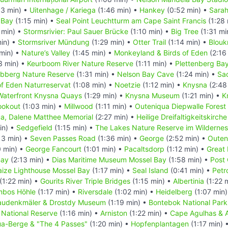
13 min) •
Uitenhage / Kariega
(1:46 min) •
Hankey
(0:52 min) •
Sara
 Bay
(1:15 min) •
Seal Point Leuchtturm am Cape Saint Francis
(1:28 
 min) •
Stormsrivier: Paul Sauer Brücke
(1:10 min) •
Big Tree
(1:31 mi
in) •
Stormsriver Mündung
(1:29 min) •
Otter Trail
(1:14 min) •
Blouk
 min) •
Nature’s Valley
(1:45 min) •
Monkeyland & Birds of Eden
(2:16
3 min) •
Keurboom River Nature Reserve
(1:11 min) •
Plettenberg Ba
bberg Nature Reserve
(1:31 min) •
Nelson Bay Cave
(1:24 min) •
Sa
f Eden Naturreservat
(1:08 min) •
Noetzie
(1:12 min) •
Knysna
(2:48
Waterfront Knysna Quays
(1:29 min) •
Knysna Museum
(1:21 min) •
K
ookout
(1:03 min) •
Millwood
(1:11 min) •
Outeniqua Diepwalle Fores
a, Dalene Matthee Memorial
(2:27 min) •
Heilige Dreifaltigkeitskirch
in) •
Sedgefield
(1:15 min) •
The Lakes Nature Reserve im Wildernes
13 min) •
Seven Passes Road
(1:36 min) •
George
(2:52 min) •
Outen
0 min) •
George Fancourt
(1:01 min) •
Pacaltsdorp
(1:12 min) •
Great
Bay
(2:13 min) •
Dias Maritime Museum Mossel Bay
(1:58 min) •
Post 
laize Lighthouse Mossel Bay
(1:17 min) •
Seal Island
(0:41 min) •
Petr
(1:22 min) •
Gourits River Triple Bridges
(1:15 min) •
Albertinia
(1:22 
mbos Höhle
(1:17 min) •
Riversdale
(1:02 min) •
Heidelberg
(1:07 min
audenkmäler & Drostdy Museum
(1:19 min) •
Bontebok National Park
National Reserve
(1:16 min) •
Arniston
(1:22 min) •
Cape Agulhas & 
a-Berge & "The 4 Passes"
(1:20 min) •
Hopfenplantagen
(1:17 min) 