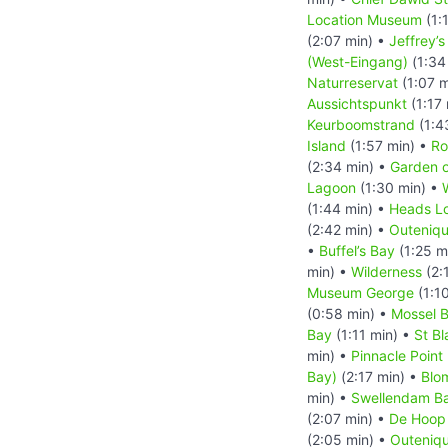
Location Museum
(1:
(2:07 min) •
Jeffrey’s
(West-Eingang)
(1:34
Naturreservat
(1:07 m
Aussichtspunkt
(1:17
Keurboomstrand
(1:4
Island
(1:57 min) •
Ro
(2:34 min) •
Garden o
Lagoon
(1:30 min) •
(1:44 min) •
Heads L
(2:42 min) •
Outeniqu
•
Buffel’s Bay
(1:25 m
min) •
Wilderness
(2:
Museum George
(1:1
(0:58 min) •
Mossel 
Bay
(1:11 min) •
St B
min) •
Pinnacle Point
Bay)
(2:17 min) •
Blo
min) •
Swellendam B
(2:07 min) •
De Hoop 
(2:05 min) •
Outeniqu