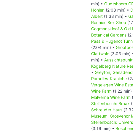
min) •
Oudtshoorn CP
Höhlen
(2:03 min) •
D
Albert
(1:38 min) •
Ga
Ronnies Sex Shop
(1:
Cogmanskloof & Old E
Botanical Gardens
(2:
Pass & Hugenot Tunn
(2:04 min) •
Grootbos
Glattwale
(3:03 min)
min) •
Aussichtspunkt
Kogelberg Nature Re
•
Greyton, Genadend
Paradies-Kraniche
(2
Vergelegen Wine Esta
Wine Farm
(1:22 min)
Malverne Wine Farm
(
Stellenbosch: Braak
(
Schreuder Haus
(2:32
Museum: Grosvenor M
Stellenbosch: Univer
(3:16 min) •
Boschen