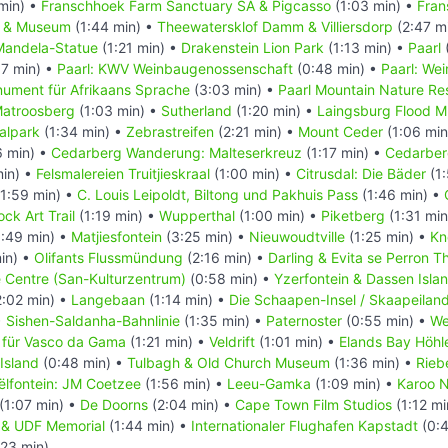
min) •
Franschhoek Farm Sanctuary SA & Pigcasso
(1:03 min) •
Fran
l & Museum
(1:44 min) •
Theewatersklof Damm & Villiersdorp
(2:47 m
Mandela-Statue
(1:21 min) •
Drakenstein Lion Park
(1:13 min) •
Paarl
7 min) •
Paarl: KWV Weinbaugenossenschaft
(0:48 min) •
Paarl: We
nument für Afrikaans Sprache
(3:03 min) •
Paarl Mountain Nature Re
atroosberg
(1:03 min) •
Sutherland
(1:20 min) •
Laingsburg Flood 
alpark
(1:34 min) •
Zebrastreifen
(2:21 min) •
Mount Ceder
(1:06 min
6 min) •
Cedarberg Wanderung: Malteserkreuz
(1:17 min) •
Cedarber
min) •
Felsmalereien Truitjieskraal
(1:00 min) •
Citrusdal: Die Bäder
(1:
1:59 min) •
C. Louis Leipoldt, Biltong und Pakhuis Pass
(1:46 min) •
ck Art Trail
(1:19 min) •
Wupperthal
(1:00 min) •
Piketberg
(1:31 min
:49 min) •
Matjiesfontein
(3:25 min) •
Nieuwoudtville
(1:25 min) •
Kn
in) •
Olifants Flussmündung
(2:16 min) •
Darling & Evita se Perron T
e Centre (San-Kulturzentrum)
(0:58 min) •
Yzerfontein & Dassen Isla
:02 min) •
Langebaan
(1:14 min) •
Die Schaapen-Insel / Skaapeilan
•
Sishen-Saldanha-Bahnlinie
(1:35 min) •
Paternoster
(0:55 min) •
We
 für Vasco da Gama
(1:21 min) •
Veldrift
(1:01 min) •
Elands Bay Höhl
Island
(0:48 min) •
Tulbagh & Old Church Museum
(1:36 min) •
Rieb
ëlfontein: JM Coetzee
(1:56 min) •
Leeu-Gamka
(1:09 min) •
Karoo N
(1:07 min) •
De Doorns
(2:04 min) •
Cape Town Film Studios
(1:12 mi
in & UDF Memorial
(1:44 min) •
Internationaler Flughafen Kapstadt
(0:4
:23 min)