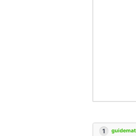
1
guidemate