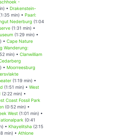
schhoek -
in) •
Drakenstein-
(1:35 min) •
Paarl:
ingut Nederburg
(1:04
serve
(1:31 min) •
Museum
(1:29 min) •
) •
Cape Nature
g Wanderung:
52 min) •
Clanwilliam
Cedarberg
) •
Moorreesburg
ersvlakte
heater
(1:19 min) •
nd
(1:51 min) •
West
d
(2:22 min) •
st Coast Fossil Park
en
(0:52 min) •
eek West
(1:01 min) •
ationalpark
(0:41
n) •
Khayelitsha
(2:15
8 min) •
Athlone