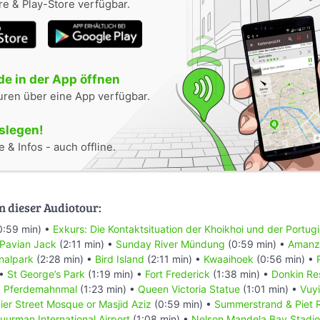
e & Play-Store verfügbar.
e in der App öffnen
uren über eine App verfügbar.
oslegen!
 & Infos - auch offline.
n dieser Audiotour:
0:59 min) •
Exkurs: Die Kontaktsituation der Khoikhoi und der Portug
 Pavian Jack
(2:11 min) •
Sunday River Mündung
(0:59 min) •
Amanzi
nalpark
(2:28 min) •
Bird Island
(2:11 min) •
Kwaaihoek
(0:56 min) •
 •
St George’s Park
(1:19 min) •
Fort Frederick
(1:38 min) •
Donkin Re
•
Pferdemahnmal
(1:23 min) •
Queen Victoria Statue
(1:01 min) •
Vuyi
ier Street Mosque or Masjid Aziz
(0:59 min) •
Summerstrand & Piet 
uurman Internațional Airport
(1:08 min) •
Nelson Mandela Bay Stadi