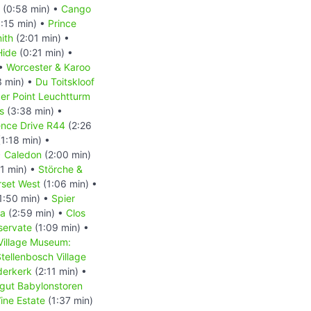
(0:58 min) •
Cango
:15 min) •
Prince
ith
(2:01 min) •
Hide
(0:21 min) •
 •
Worcester & Karoo
3 min) •
Du Toitskloof
er Point Leuchtturm
s
(3:38 min) •
ence Drive R44
(2:26
1:18 min) •
•
Caledon
(2:00 min)
1 min) •
Störche &
set West
(1:06 min) •
1:50 min) •
Spier
la
(2:59 min) •
Clos
servate
(1:09 min) •
Village Museum:
tellenbosch Village
derkerk
(2:11 min) •
gut Babylonstoren
ine Estate
(1:37 min)