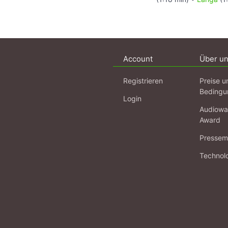
Account
Über u
Registrieren
Preise u
Bedingu
Login
Audiowa
Award
Pressema
Technol