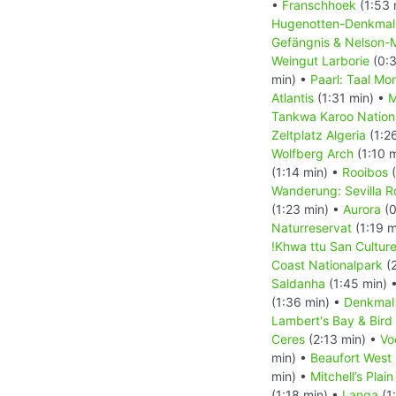
•
Franschhoek
(1:53 
Hugenotten-Denkma
Gefängnis & Nelson-
Weingut Larborie
(0:3
min) •
Paarl: Taal Mo
Atlantis
(1:31 min) •
M
Tankwa Karoo Nation
Zeltplatz Algeria
(1:2
Wolfberg Arch
(1:10 
(1:14 min) •
Rooibos
(
Wanderung: Sevilla Ro
(1:23 min) •
Aurora
(0
Naturreservat
(1:19 m
!Khwa ttu San Cultur
Coast Nationalpark
(2
Saldanha
(1:45 min) 
(1:36 min) •
Denkmal
Lambert's Bay & Bird 
Ceres
(2:13 min) •
Vo
min) •
Beaufort West
min) •
Mitchell’s Pla
(1:18 min) •
Langa
(1