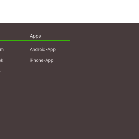
Apps
am
Android-App
ok
iPhone-App
e