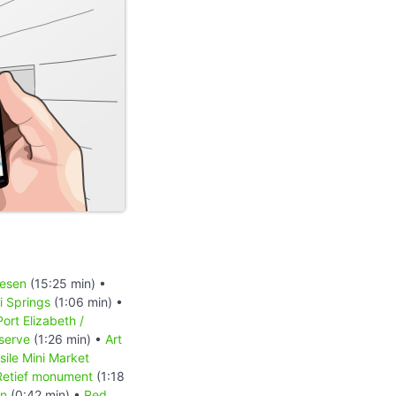
iesen
(15:25 min) •
 Springs
(1:06 min) •
Port Elizabeth /
serve
(1:26 min) •
Art
sile Mini Market
Retief monument
(1:18
on
(0:42 min) •
Red