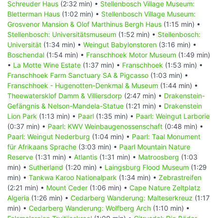
Schreuder Haus
(2:32 min) •
Stellenbosch Village Museum:
Bletterman Haus
(1:02 min) •
Stellenbosch Village Museum:
Grosvenor Mansion & Olof Marthinus Bergh Haus
(1:15 min) •
Stellenbosch: Universitätsmuseum
(1:52 min) •
Stellenbosch:
Universität
(1:34 min) •
Weingut Babylonstoren
(3:16 min) •
Boschendal
(1:54 min) •
Franschhoek Motor Museum
(1:49 min)
•
La Motte Wine Estate
(1:37 min) •
Franschhoek
(1:53 min) •
Franschhoek Farm Sanctuary SA & Pigcasso
(1:03 min) •
Franschhoek - Hugenotten-Denkmal & Museum
(1:44 min) •
Theewatersklof Damm & Villiersdorp
(2:47 min) •
Drakenstein-
Gefängnis & Nelson-Mandela-Statue
(1:21 min) •
Drakenstein
Lion Park
(1:13 min) •
Paarl
(1:35 min) •
Paarl: Weingut Larborie
(0:37 min) •
Paarl: KWV Weinbaugenossenschaft
(0:48 min) •
Paarl: Weingut Nederburg
(1:04 min) •
Paarl: Taal Monument
für Afrikaans Sprache
(3:03 min) •
Paarl Mountain Nature
Reserve
(1:31 min) •
Atlantis
(1:31 min) •
Matroosberg
(1:03
min) •
Sutherland
(1:20 min) •
Laingsburg Flood Museum
(1:29
min) •
Tankwa Karoo Nationalpark
(1:34 min) •
Zebrastreifen
(2:21 min) •
Mount Ceder
(1:06 min) •
Cape Nature Zeltplatz
Algeria
(1:26 min) •
Cedarberg Wanderung: Malteserkreuz
(1:17
min) •
Cedarberg Wanderung: Wolfberg Arch
(1:10 min) •