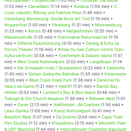
Felsmalereien Truitjieskraal
(1:00 min) •
Citrusdal: Die Bäder
(1:52 min) •
Clanwilliam
(1:14 min) •
Rooibos
(1:59 min) •
C.
Louis Leipoldt, Biltong und Pakhuis Pass
(1:46 min) •
Cedarberg Wanderung: Sevilla Rock Art Trail
(1:19 min) •
Wupperthal
(1:00 min) •
Piketberg
(1:31 min) •
Moorreesburg
(1:23 min) •
Aurora
(0:49 min) •
Matjiesfontein
(3:25 min) •
Nieuwoudtville
(1:25 min) •
Knersvlakte Naturreservat
(1:19
min) •
Olifants Flussmündung
(2:16 min) •
Darling & Evita se
Perron Theater
(1:19 min) •
!Khwa ttu San Culture Centre (San-
Kulturzentrum)
(0:58 min) •
Yzerfontein & Dassen Island
(1:51
min) •
West Coast Nationalpark
(2:02 min) •
Langebaan
(1:14
min) •
Die Schaapen-Insel / Skaapeiland
(2:22 min) •
Saldanha
(1:45 min) •
Sishen-Saldanha-Bahnlinie
(1:35 min) •
Paternoster
(0:55 min) •
West Coast Fossil Park
(1:36 min) •
Denkmal für
Vasco da Gama
(1:21 min) •
Veldrift
(1:01 min) •
Elands Bay
Höhlen
(0:52 min) •
Lambert's Bay & Bird Island
(0:48 min) •
Tulbagh & Old Church Museum
(1:36 min) •
Riebeek West
(1:01
min) •
Ceres
(2:13 min) •
Voëlfontein: JM Coetzee
(1:56 min) •
Leeu-Gamka
(1:09 min) •
Karoo Nationalpark
(0:41 min) •
Beaufort West
(1:07 min) •
De Doorns
(2:04 min) •
Cape Town
Film Studios
(1:12 min) •
Khayelitsha
(2:15 min) •
Mitchell’s Plain
& UDF Memorial
(1:44 min) •
Internationaler Flughafen Kapstadt