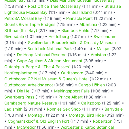
Mossel Bay
(2:13 min) •
Dias Maritime Museum Mossel Bay
(1:58 min) •
Post Office Tree Mossel Bay
(1:11 min) •
St Blaize
Lighthouse Mossel Bay
(1:17 min) •
Seal Island
(0:41 min) •
PetroSA Mossel Bay
(1:19 min) •
Pinnacle Point
(1:22 min) •
Gourits River Triple Bridges
(1:15 min) •
Albertinia
(1:22 min) •
Stilbaai (Still Bay)
(2:17 min) •
Blombos Höhle
(1:17 min) •
Riversdale
(1:02 min) •
Heidelberg
(1:07 min) •
Swellendam
(3:15 min) •
Swellendam Baudenkmäler & Drostdy Museum
(1:19 min) •
Bontebok National Park
(1:40 min) •
Malgas
(2:07
min) •
De Hoop National Reserve
(1:16 min) •
Arniston
(1:22
min) •
Cape Agulhas & African Monument
(2:05 min) •
Outeniqua-Berge & "The 4 Passes"
(1:20 min) •
Hopfenplantagen
(1:17 min) •
Oudtshoorn
(2:40 min) •
Oudtshoorn CP Nel Museum & Queen’s Hotel
(1:22 min) •
Oudtshoorn Arbeidsgenot
(0:58 min) •
Cango Höhlen
(2:03
min) •
Die Hel
(1:17 min) •
Meiringspoort Falls
(1:06 min) •
Swartberg Pass
(1:15 min) •
Prince Albert
(1:38 min) •
Gamkaberg Nature Reserve
(1:01 min) •
Calitzdorp
(1:25 min) •
Ladismith
(2:01 min) •
Ronnies Sex Shop
(1:11 min) •
Barrydale
(1:03 min) •
Montagu
(1:22 min) •
Montagu Bird Hide
(0:21 min)
•
Cogmanskloof & Old English Fort
(1:17 min) •
Robertson
(1:51
min) •
McGregor
(1:50 min) •
Worcester & Karoo Botanical