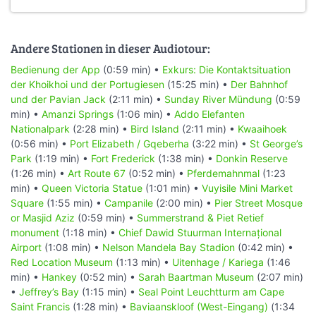
Andere Stationen in dieser Audiotour:
Bedienung der App
(0:59 min) •
Exkurs: Die Kontaktsituation
der Khoikhoi und der Portugiesen
(15:25 min) •
Der Bahnhof
und der Pavian Jack
(2:11 min) •
Sunday River Mündung
(0:59
min) •
Amanzi Springs
(1:06 min) •
Addo Elefanten
Nationalpark
(2:28 min) •
Bird Island
(2:11 min) •
Kwaaihoek
(0:56 min) •
Port Elizabeth / Gqeberha
(3:22 min) •
St George’s
Park
(1:19 min) •
Fort Frederick
(1:38 min) •
Donkin Reserve
(1:26 min) •
Art Route 67
(0:52 min) •
Pferdemahnmal
(1:23
min) •
Queen Victoria Statue
(1:01 min) •
Vuyisile Mini Market
Square
(1:55 min) •
Campanile
(2:00 min) •
Pier Street Mosque
or Masjid Aziz
(0:59 min) •
Summerstrand & Piet Retief
monument
(1:18 min) •
Chief Dawid Stuurman Internațional
Airport
(1:08 min) •
Nelson Mandela Bay Stadion
(0:42 min) •
Red Location Museum
(1:13 min) •
Uitenhage / Kariega
(1:46
min) •
Hankey
(0:52 min) •
Sarah Baartman Museum
(2:07 min)
•
Jeffrey’s Bay
(1:15 min) •
Seal Point Leuchtturm am Cape
Saint Francis
(1:28 min) •
Baviaanskloof (West-Eingang)
(1:34