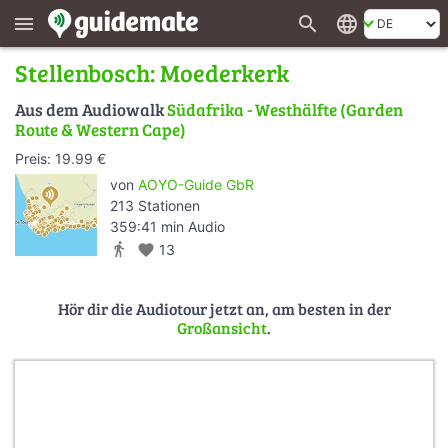
search
language
menu
Stellenbosch: Moederkerk
Aus dem Audiowalk
Südafrika - Westhälfte (Garden
Route & Western Cape)
Preis: 19.99 €
von
AOYO-Guide GbR
213 Stationen
359:41 min Audio
directions_walk
favorite
13
Hör dir die Audiotour jetzt an, am besten in der
Großansicht
.