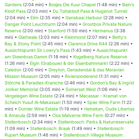
Gardens
(2:04 min) •
Bosjes Die Kuur Chapel
(1:48 min) •
Bain's
Kloof Pass
(2:03 min) •
Du Toitskloof Pass & Hugenot Tunnel
(2:04 min) •
Elim
(2:35 min) •
Gansbaai Harbour
(2:28 min) •
Danger Point Leuchtturm
(2:04 min) •
Grootbos Private Nature
Reserve
(2:00 min) •
Stanford
(1:50 min) •
Hermanus
(3:38
min) •
Glattwale
(3:03 min) •
Kleinmond
(2:07 min) •
Betty's
Bay & Stony Point
(2:45 min) •
Clarence Drive R44
(2:26 min) •
Aussichtspunkt Sir Lowry's Pass
(1:43 min) •
Aussichtspunkt
am Steenbras Damm
(1:18 min) •
Kogelberg Nature Reserve
(1:26 min) •
Elgin (Grabouw) & der Eisenbahnmarkt
(2:22 min) •
Caledon
(2:00 min) •
Greyton, Genadendal & das Moravian
Mission Museum
(2:05 min) •
Riviersonderend
(1:31 min) •
Störche & Paradies-Kraniche
(2:46 min) •
Gordon's Bay & Ingrid
Jonker Memorial
(3:05 min) •
Somerset West
(1:06 min) •
Vergelegen Wine Estate
(2:24 min) •
Macassar - Kramat von
Scheich Yusuf Al-Makassari
(1:50 min) •
Spier Wine Farm
(1:22
min) •
Dornier Wine Estate
(1:19 min) •
Heineken, Oude Libertas
& Amarula
(2:59 min) •
Clos Malverne Wine Farm
(0:27 min) •
Stellenbosch
(2:34 min) •
Stellenbosch: Parks & Naturreservate
(1:09 min) •
Stellenbosch: Braak
(1:49 min) •
Stellenbosch:
Rupert Museum
(1:46 min) •
Stellenbosch Village Museum: