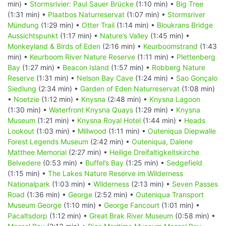
min) •
Stormsrivier: Paul Sauer Brücke
(1:10 min) •
Big Tree
(1:31 min) •
Plaatbos Naturreservat
(1:07 min) •
Stormsriver
Mündung
(1:29 min) •
Otter Trail
(1:14 min) •
Bloukrans Bridge
Aussichtspunkt
(1:17 min) •
Nature’s Valley
(1:45 min) •
Monkeyland & Birds of Eden
(2:16 min) •
Keurboomstrand
(1:43
min) •
Keurboom River Nature Reserve
(1:11 min) •
Plettenberg
Bay
(1:27 min) •
Beacon Island
(1:57 min) •
Robberg Nature
Reserve
(1:31 min) •
Nelson Bay Cave
(1:24 min) •
Sao Gonçalo
Siedlung
(2:34 min) •
Garden of Eden Naturreservat
(1:08 min)
•
Noetzie
(1:12 min) •
Knysna
(2:48 min) •
Knysna Lagoon
(1:30 min) •
Waterfront Knysna Quays
(1:29 min) •
Knysna
Museum
(1:21 min) •
Knysna Royal Hotel
(1:44 min) •
Heads
Lookout
(1:03 min) •
Millwood
(1:11 min) •
Outeniqua Diepwalle
Forest Legends Museum
(2:42 min) •
Outeniqua, Dalene
Matthee Memorial
(2:27 min) •
Heilige Dreifaltigkeitskirche
Belvedere
(0:53 min) •
Buffel’s Bay
(1:25 min) •
Sedgefield
(1:15 min) •
The Lakes Nature Reserve im Wilderness
Nationalpark
(1:03 min) •
Wilderness
(2:13 min) •
Seven Passes
Road
(1:36 min) •
George
(2:52 min) •
Outeniqua Transport
Museum George
(1:10 min) •
George Fancourt
(1:01 min) •
Pacaltsdorp
(1:12 min) •
Great Brak River Museum
(0:58 min) •