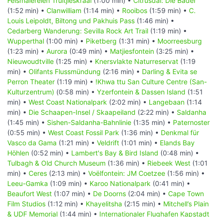
Felsmalereien Truitjieskraal
(1:00 min) •
Citrusdal: Die Bäder
(1:52 min) •
Clanwilliam
(1:14 min) •
Rooibos
(1:59 min) •
C.
Louis Leipoldt, Biltong und Pakhuis Pass
(1:46 min) •
Cedarberg Wanderung: Sevilla Rock Art Trail
(1:19 min) •
Wupperthal
(1:00 min) •
Piketberg
(1:31 min) •
Moorreesburg
(1:23 min) •
Aurora
(0:49 min) •
Matjiesfontein
(3:25 min) •
Nieuwoudtville
(1:25 min) •
Knersvlakte Naturreservat
(1:19
min) •
Olifants Flussmündung
(2:16 min) •
Darling & Evita se
Perron Theater
(1:19 min) •
!Khwa ttu San Culture Centre (San-
Kulturzentrum)
(0:58 min) •
Yzerfontein & Dassen Island
(1:51
min) •
West Coast Nationalpark
(2:02 min) •
Langebaan
(1:14
min) •
Die Schaapen-Insel / Skaapeiland
(2:22 min) •
Saldanha
(1:45 min) •
Sishen-Saldanha-Bahnlinie
(1:35 min) •
Paternoster
(0:55 min) •
West Coast Fossil Park
(1:36 min) •
Denkmal für
Vasco da Gama
(1:21 min) •
Veldrift
(1:01 min) •
Elands Bay
Höhlen
(0:52 min) •
Lambert's Bay & Bird Island
(0:48 min) •
Tulbagh & Old Church Museum
(1:36 min) •
Riebeek West
(1:01
min) •
Ceres
(2:13 min) •
Voëlfontein: JM Coetzee
(1:56 min) •
Leeu-Gamka
(1:09 min) •
Karoo Nationalpark
(0:41 min) •
Beaufort West
(1:07 min) •
De Doorns
(2:04 min) •
Cape Town
Film Studios
(1:12 min) •
Khayelitsha
(2:15 min) •
Mitchell’s Plain
& UDF Memorial
(1:44 min) •
Internationaler Flughafen Kapstadt