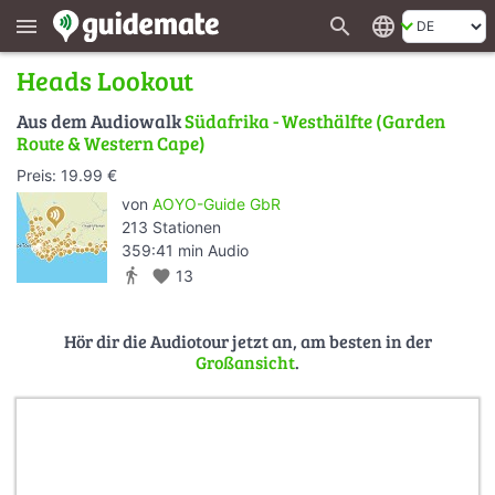
search
language
menu
Heads Lookout
Aus dem Audiowalk
Südafrika - Westhälfte (Garden
Route & Western Cape)
Preis: 19.99 €
von
AOYO-Guide GbR
213 Stationen
359:41 min Audio
directions_walk
favorite
13
Hör dir die Audiotour jetzt an, am besten in der
Großansicht
.