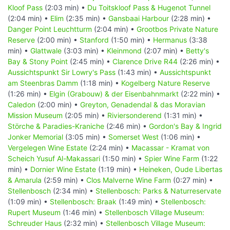
Kloof Pass
(2:03 min) •
Du Toitskloof Pass & Hugenot Tunnel
(2:04 min) •
Elim
(2:35 min) •
Gansbaai Harbour
(2:28 min) •
Danger Point Leuchtturm
(2:04 min) •
Grootbos Private Nature
Reserve
(2:00 min) •
Stanford
(1:50 min) •
Hermanus
(3:38
min) •
Glattwale
(3:03 min) •
Kleinmond
(2:07 min) •
Betty's
Bay & Stony Point
(2:45 min) •
Clarence Drive R44
(2:26 min) •
Aussichtspunkt Sir Lowry's Pass
(1:43 min) •
Aussichtspunkt
am Steenbras Damm
(1:18 min) •
Kogelberg Nature Reserve
(1:26 min) •
Elgin (Grabouw) & der Eisenbahnmarkt
(2:22 min) •
Caledon
(2:00 min) •
Greyton, Genadendal & das Moravian
Mission Museum
(2:05 min) •
Riviersonderend
(1:31 min) •
Störche & Paradies-Kraniche
(2:46 min) •
Gordon's Bay & Ingrid
Jonker Memorial
(3:05 min) •
Somerset West
(1:06 min) •
Vergelegen Wine Estate
(2:24 min) •
Macassar - Kramat von
Scheich Yusuf Al-Makassari
(1:50 min) •
Spier Wine Farm
(1:22
min) •
Dornier Wine Estate
(1:19 min) •
Heineken, Oude Libertas
& Amarula
(2:59 min) •
Clos Malverne Wine Farm
(0:27 min) •
Stellenbosch
(2:34 min) •
Stellenbosch: Parks & Naturreservate
(1:09 min) •
Stellenbosch: Braak
(1:49 min) •
Stellenbosch:
Rupert Museum
(1:46 min) •
Stellenbosch Village Museum:
Schreuder Haus
(2:32 min) •
Stellenbosch Village Museum: