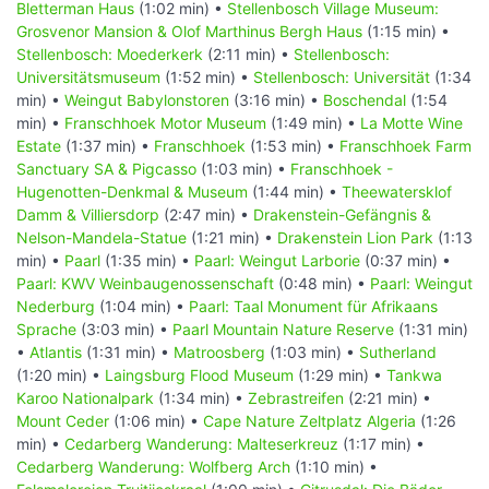
Bletterman Haus
(1:02 min) •
Stellenbosch Village Museum:
Grosvenor Mansion & Olof Marthinus Bergh Haus
(1:15 min) •
Stellenbosch: Moederkerk
(2:11 min) •
Stellenbosch:
Universitätsmuseum
(1:52 min) •
Stellenbosch: Universität
(1:34
min) •
Weingut Babylonstoren
(3:16 min) •
Boschendal
(1:54
min) •
Franschhoek Motor Museum
(1:49 min) •
La Motte Wine
Estate
(1:37 min) •
Franschhoek
(1:53 min) •
Franschhoek Farm
Sanctuary SA & Pigcasso
(1:03 min) •
Franschhoek -
Hugenotten-Denkmal & Museum
(1:44 min) •
Theewatersklof
Damm & Villiersdorp
(2:47 min) •
Drakenstein-Gefängnis &
Nelson-Mandela-Statue
(1:21 min) •
Drakenstein Lion Park
(1:13
min) •
Paarl
(1:35 min) •
Paarl: Weingut Larborie
(0:37 min) •
Paarl: KWV Weinbaugenossenschaft
(0:48 min) •
Paarl: Weingut
Nederburg
(1:04 min) •
Paarl: Taal Monument für Afrikaans
Sprache
(3:03 min) •
Paarl Mountain Nature Reserve
(1:31 min)
•
Atlantis
(1:31 min) •
Matroosberg
(1:03 min) •
Sutherland
(1:20 min) •
Laingsburg Flood Museum
(1:29 min) •
Tankwa
Karoo Nationalpark
(1:34 min) •
Zebrastreifen
(2:21 min) •
Mount Ceder
(1:06 min) •
Cape Nature Zeltplatz Algeria
(1:26
min) •
Cedarberg Wanderung: Malteserkreuz
(1:17 min) •
Cedarberg Wanderung: Wolfberg Arch
(1:10 min) •