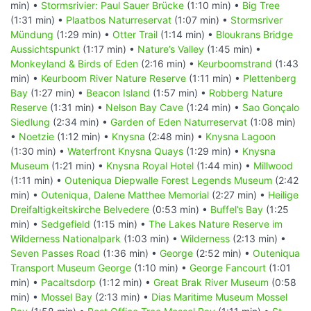
min) •
Stormsrivier: Paul Sauer Brücke
(1:10 min) •
Big Tree
(1:31 min) •
Plaatbos Naturreservat
(1:07 min) •
Stormsriver
Mündung
(1:29 min) •
Otter Trail
(1:14 min) •
Bloukrans Bridge
Aussichtspunkt
(1:17 min) •
Nature’s Valley
(1:45 min) •
Monkeyland & Birds of Eden
(2:16 min) •
Keurboomstrand
(1:43
min) •
Keurboom River Nature Reserve
(1:11 min) •
Plettenberg
Bay
(1:27 min) •
Beacon Island
(1:57 min) •
Robberg Nature
Reserve
(1:31 min) •
Nelson Bay Cave
(1:24 min) •
Sao Gonçalo
Siedlung
(2:34 min) •
Garden of Eden Naturreservat
(1:08 min)
•
Noetzie
(1:12 min) •
Knysna
(2:48 min) •
Knysna Lagoon
(1:30 min) •
Waterfront Knysna Quays
(1:29 min) •
Knysna
Museum
(1:21 min) •
Knysna Royal Hotel
(1:44 min) •
Millwood
(1:11 min) •
Outeniqua Diepwalle Forest Legends Museum
(2:42
min) •
Outeniqua, Dalene Matthee Memorial
(2:27 min) •
Heilige
Dreifaltigkeitskirche Belvedere
(0:53 min) •
Buffel’s Bay
(1:25
min) •
Sedgefield
(1:15 min) •
The Lakes Nature Reserve im
Wilderness Nationalpark
(1:03 min) •
Wilderness
(2:13 min) •
Seven Passes Road
(1:36 min) •
George
(2:52 min) •
Outeniqua
Transport Museum George
(1:10 min) •
George Fancourt
(1:01
min) •
Pacaltsdorp
(1:12 min) •
Great Brak River Museum
(0:58
min) •
Mossel Bay
(2:13 min) •
Dias Maritime Museum Mossel