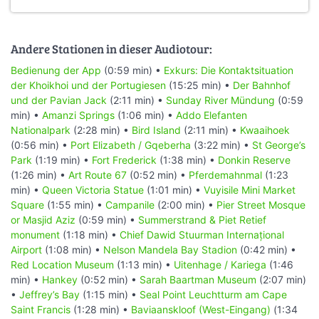
Andere Stationen in dieser Audiotour:
Bedienung der App
(0:59 min) •
Exkurs: Die Kontaktsituation
der Khoikhoi und der Portugiesen
(15:25 min) •
Der Bahnhof
und der Pavian Jack
(2:11 min) •
Sunday River Mündung
(0:59
min) •
Amanzi Springs
(1:06 min) •
Addo Elefanten
Nationalpark
(2:28 min) •
Bird Island
(2:11 min) •
Kwaaihoek
(0:56 min) •
Port Elizabeth / Gqeberha
(3:22 min) •
St George’s
Park
(1:19 min) •
Fort Frederick
(1:38 min) •
Donkin Reserve
(1:26 min) •
Art Route 67
(0:52 min) •
Pferdemahnmal
(1:23
min) •
Queen Victoria Statue
(1:01 min) •
Vuyisile Mini Market
Square
(1:55 min) •
Campanile
(2:00 min) •
Pier Street Mosque
or Masjid Aziz
(0:59 min) •
Summerstrand & Piet Retief
monument
(1:18 min) •
Chief Dawid Stuurman Internațional
Airport
(1:08 min) •
Nelson Mandela Bay Stadion
(0:42 min) •
Red Location Museum
(1:13 min) •
Uitenhage / Kariega
(1:46
min) •
Hankey
(0:52 min) •
Sarah Baartman Museum
(2:07 min)
•
Jeffrey’s Bay
(1:15 min) •
Seal Point Leuchtturm am Cape
Saint Francis
(1:28 min) •
Baviaanskloof (West-Eingang)
(1:34