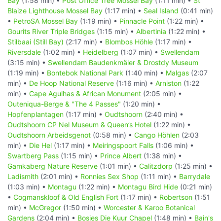
Bay
(1:58 min) •
Post Office Tree Mossel Bay
(1:11 min) •
St
Blaize Lighthouse Mossel Bay
(1:17 min) •
Seal Island
(0:41 min)
•
PetroSA Mossel Bay
(1:19 min) •
Pinnacle Point
(1:22 min) •
Gourits River Triple Bridges
(1:15 min) •
Albertinia
(1:22 min) •
Stilbaai (Still Bay)
(2:17 min) •
Blombos Höhle
(1:17 min) •
Riversdale
(1:02 min) •
Heidelberg
(1:07 min) •
Swellendam
(3:15 min) •
Swellendam Baudenkmäler & Drostdy Museum
(1:19 min) •
Bontebok National Park
(1:40 min) •
Malgas
(2:07
min) •
De Hoop National Reserve
(1:16 min) •
Arniston
(1:22
min) •
Cape Agulhas & African Monument
(2:05 min) •
Outeniqua-Berge & "The 4 Passes"
(1:20 min) •
Hopfenplantagen
(1:17 min) •
Oudtshoorn
(2:40 min) •
Oudtshoorn CP Nel Museum & Queen’s Hotel
(1:22 min) •
Oudtshoorn Arbeidsgenot
(0:58 min) •
Cango Höhlen
(2:03
min) •
Die Hel
(1:17 min) •
Meiringspoort Falls
(1:06 min) •
Swartberg Pass
(1:15 min) •
Prince Albert
(1:38 min) •
Gamkaberg Nature Reserve
(1:01 min) •
Calitzdorp
(1:25 min) •
Ladismith
(2:01 min) •
Ronnies Sex Shop
(1:11 min) •
Barrydale
(1:03 min) •
Montagu
(1:22 min) •
Montagu Bird Hide
(0:21 min)
•
Cogmanskloof & Old English Fort
(1:17 min) •
Robertson
(1:51
min) •
McGregor
(1:50 min) •
Worcester & Karoo Botanical
Gardens
(2:04 min) •
Bosjes Die Kuur Chapel
(1:48 min) •
Bain's