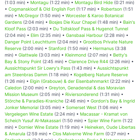
(1:03 min) •
Montagu
(1:22 min) •
Montagu Bird Hide
(0:21 min)
•
Cogmanskloof & Old English Fort
(1:17 min) •
Robertson
(1:51
min) •
McGregor
(1:50 min) •
Worcester & Karoo Botanical
Gardens
(2:04 min) •
Bosjes Die Kuur Chapel
(1:48 min) •
Bain's
Kloof Pass
(2:03 min) •
Du Toitskloof Pass & Hugenot Tunnel
(2:04 min) •
Elim
(2:35 min) •
Gansbaai Harbour
(2:28 min) •
Danger Point Leuchtturm
(2:04 min) •
Grootbos Private Nature
Reserve
(2:00 min) •
Stanford
(1:50 min) •
Hermanus
(3:38
min) •
Glattwale
(3:03 min) •
Kleinmond
(2:07 min) •
Betty's
Bay & Stony Point
(2:45 min) •
Clarence Drive R44
(2:26 min) •
Aussichtspunkt Sir Lowry's Pass
(1:43 min) •
Aussichtspunkt
am Steenbras Damm
(1:18 min) •
Kogelberg Nature Reserve
(1:26 min) •
Elgin (Grabouw) & der Eisenbahnmarkt
(2:22 min) •
Caledon
(2:00 min) •
Greyton, Genadendal & das Moravian
Mission Museum
(2:05 min) •
Riviersonderend
(1:31 min) •
Störche & Paradies-Kraniche
(2:46 min) •
Gordon's Bay & Ingrid
Jonker Memorial
(3:05 min) •
Somerset West
(1:06 min) •
Vergelegen Wine Estate
(2:24 min) •
Macassar - Kramat von
Scheich Yusuf Al-Makassari
(1:50 min) •
Spier Wine Farm
(1:22
min) •
Dornier Wine Estate
(1:19 min) •
Heineken, Oude Libertas
& Amarula
(2:59 min) •
Clos Malverne Wine Farm
(0:27 min) •