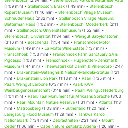
Stellenbosch
(2:34 min) •
Stellenbosch: Parks & Naturreservate
(1:09 min) •
Stellenbosch: Braak
(1:49 min) •
Stellenbosch:
Rupert Museum
(1:46 min) •
Stellenbosch Village Museum:
Schreuder Haus
(2:32 min) •
Stellenbosch Village Museum:
Bletterman Haus
(1:02 min) •
Stellenbosch: Moederkerk
(2:11
min) •
Stellenbosch: Universitätsmuseum
(1:52 min) •
Stellenbosch: Universität
(1:34 min) •
Weingut Babylonstoren
(3:16 min) •
Boschendal
(1:54 min) •
Franschhoek Motor
Museum
(1:49 min) •
La Motte Wine Estate
(1:37 min) •
Franschhoek
(1:53 min) •
Franschhoek Farm Sanctuary SA &
Pigcasso
(1:03 min) •
Franschhoek - Hugenotten-Denkmal &
Museum
(1:44 min) •
Theewatersklof Damm & Villiersdorp
(2:47
min) •
Drakenstein-Gefängnis & Nelson-Mandela-Statue
(1:21
min) •
Drakenstein Lion Park
(1:13 min) •
Paarl
(1:35 min) •
Paarl: Weingut Larborie
(0:37 min) •
Paarl: KWV
Weinbaugenossenschaft
(0:48 min) •
Paarl: Weingut Nederburg
(1:04 min) •
Paarl: Taal Monument für Afrikaans Sprache
(3:03
min) •
Paarl Mountain Nature Reserve
(1:31 min) •
Atlantis
(1:31
min) •
Matroosberg
(1:03 min) •
Sutherland
(1:20 min) •
Laingsburg Flood Museum
(1:29 min) •
Tankwa Karoo
Nationalpark
(1:34 min) •
Zebrastreifen
(2:21 min) •
Mount
Ceder
(1:06 min) •
Cape Nature Zeltplatz Algeria
(1:26 min) •