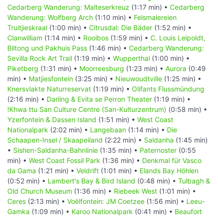
Cedarberg Wanderung: Malteserkreuz
(1:17 min) •
Cedarberg
Wanderung: Wolfberg Arch
(1:10 min) •
Felsmalereien
Truitjieskraal
(1:00 min) •
Citrusdal: Die Bäder
(1:52 min) •
Clanwilliam
(1:14 min) •
Rooibos
(1:59 min) •
C. Louis Leipoldt,
Biltong und Pakhuis Pass
(1:46 min) •
Cedarberg Wanderung:
Sevilla Rock Art Trail
(1:19 min) •
Wupperthal
(1:00 min) •
Piketberg
(1:31 min) •
Moorreesburg
(1:23 min) •
Aurora
(0:49
min) •
Matjiesfontein
(3:25 min) •
Nieuwoudtville
(1:25 min) •
Knersvlakte Naturreservat
(1:19 min) •
Olifants Flussmündung
(2:16 min) •
Darling & Evita se Perron Theater
(1:19 min) •
!Khwa ttu San Culture Centre (San-Kulturzentrum)
(0:58 min) •
Yzerfontein & Dassen Island
(1:51 min) •
West Coast
Nationalpark
(2:02 min) •
Langebaan
(1:14 min) •
Die
Schaapen-Insel / Skaapeiland
(2:22 min) •
Saldanha
(1:45 min)
•
Sishen-Saldanha-Bahnlinie
(1:35 min) •
Paternoster
(0:55
min) •
West Coast Fossil Park
(1:36 min) •
Denkmal für Vasco
da Gama
(1:21 min) •
Veldrift
(1:01 min) •
Elands Bay Höhlen
(0:52 min) •
Lambert's Bay & Bird Island
(0:48 min) •
Tulbagh &
Old Church Museum
(1:36 min) •
Riebeek West
(1:01 min) •
Ceres
(2:13 min) •
Voëlfontein: JM Coetzee
(1:56 min) •
Leeu-
Gamka
(1:09 min) •
Karoo Nationalpark
(0:41 min) •
Beaufort