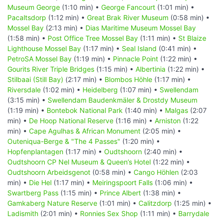
Museum George
(1:10 min) •
George Fancourt
(1:01 min) •
Pacaltsdorp
(1:12 min) •
Great Brak River Museum
(0:58 min) •
Mossel Bay
(2:13 min) •
Dias Maritime Museum Mossel Bay
(1:58 min) •
Post Office Tree Mossel Bay
(1:11 min) •
St Blaize
Lighthouse Mossel Bay
(1:17 min) •
Seal Island
(0:41 min) •
PetroSA Mossel Bay
(1:19 min) •
Pinnacle Point
(1:22 min) •
Gourits River Triple Bridges
(1:15 min) •
Albertinia
(1:22 min) •
Stilbaai (Still Bay)
(2:17 min) •
Blombos Höhle
(1:17 min) •
Riversdale
(1:02 min) •
Heidelberg
(1:07 min) •
Swellendam
(3:15 min) •
Swellendam Baudenkmäler & Drostdy Museum
(1:19 min) •
Bontebok National Park
(1:40 min) •
Malgas
(2:07
min) •
De Hoop National Reserve
(1:16 min) •
Arniston
(1:22
min) •
Cape Agulhas & African Monument
(2:05 min) •
Outeniqua-Berge & "The 4 Passes"
(1:20 min) •
Hopfenplantagen
(1:17 min) •
Oudtshoorn
(2:40 min) •
Oudtshoorn CP Nel Museum & Queen’s Hotel
(1:22 min) •
Oudtshoorn Arbeidsgenot
(0:58 min) •
Cango Höhlen
(2:03
min) •
Die Hel
(1:17 min) •
Meiringspoort Falls
(1:06 min) •
Swartberg Pass
(1:15 min) •
Prince Albert
(1:38 min) •
Gamkaberg Nature Reserve
(1:01 min) •
Calitzdorp
(1:25 min) •
Ladismith
(2:01 min) •
Ronnies Sex Shop
(1:11 min) •
Barrydale