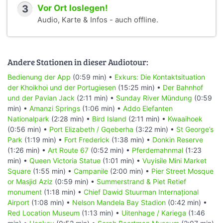
3
Vor Ort loslegen!
Audio, Karte & Infos - auch offline.
Andere Stationen in dieser Audiotour:
Bedienung der App
(0:59 min) •
Exkurs: Die Kontaktsituation
der Khoikhoi und der Portugiesen
(15:25 min) •
Der Bahnhof
und der Pavian Jack
(2:11 min) •
Sunday River Mündung
(0:59
min) •
Amanzi Springs
(1:06 min) •
Addo Elefanten
Nationalpark
(2:28 min) •
Bird Island
(2:11 min) •
Kwaaihoek
(0:56 min) •
Port Elizabeth / Gqeberha
(3:22 min) •
St George’s
Park
(1:19 min) •
Fort Frederick
(1:38 min) •
Donkin Reserve
(1:26 min) •
Art Route 67
(0:52 min) •
Pferdemahnmal
(1:23
min) •
Queen Victoria Statue
(1:01 min) •
Vuyisile Mini Market
Square
(1:55 min) •
Campanile
(2:00 min) •
Pier Street Mosque
or Masjid Aziz
(0:59 min) •
Summerstrand & Piet Retief
monument
(1:18 min) •
Chief Dawid Stuurman Internațional
Airport
(1:08 min) •
Nelson Mandela Bay Stadion
(0:42 min) •
Red Location Museum
(1:13 min) •
Uitenhage / Kariega
(1:46