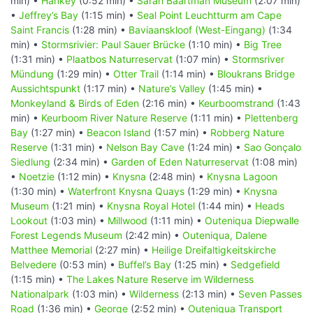
min) •
Hankey
(0:52 min) •
Sarah Baartman Museum
(2:07 min)
•
Jeffrey’s Bay
(1:15 min) •
Seal Point Leuchtturm am Cape
Saint Francis
(1:28 min) •
Baviaanskloof (West-Eingang)
(1:34
min) •
Stormsrivier: Paul Sauer Brücke
(1:10 min) •
Big Tree
(1:31 min) •
Plaatbos Naturreservat
(1:07 min) •
Stormsriver
Mündung
(1:29 min) •
Otter Trail
(1:14 min) •
Bloukrans Bridge
Aussichtspunkt
(1:17 min) •
Nature’s Valley
(1:45 min) •
Monkeyland & Birds of Eden
(2:16 min) •
Keurboomstrand
(1:43
min) •
Keurboom River Nature Reserve
(1:11 min) •
Plettenberg
Bay
(1:27 min) •
Beacon Island
(1:57 min) •
Robberg Nature
Reserve
(1:31 min) •
Nelson Bay Cave
(1:24 min) •
Sao Gonçalo
Siedlung
(2:34 min) •
Garden of Eden Naturreservat
(1:08 min)
•
Noetzie
(1:12 min) •
Knysna
(2:48 min) •
Knysna Lagoon
(1:30 min) •
Waterfront Knysna Quays
(1:29 min) •
Knysna
Museum
(1:21 min) •
Knysna Royal Hotel
(1:44 min) •
Heads
Lookout
(1:03 min) •
Millwood
(1:11 min) •
Outeniqua Diepwalle
Forest Legends Museum
(2:42 min) •
Outeniqua, Dalene
Matthee Memorial
(2:27 min) •
Heilige Dreifaltigkeitskirche
Belvedere
(0:53 min) •
Buffel’s Bay
(1:25 min) •
Sedgefield
(1:15 min) •
The Lakes Nature Reserve im Wilderness
Nationalpark
(1:03 min) •
Wilderness
(2:13 min) •
Seven Passes
Road
(1:36 min) •
George
(2:52 min) •
Outeniqua Transport