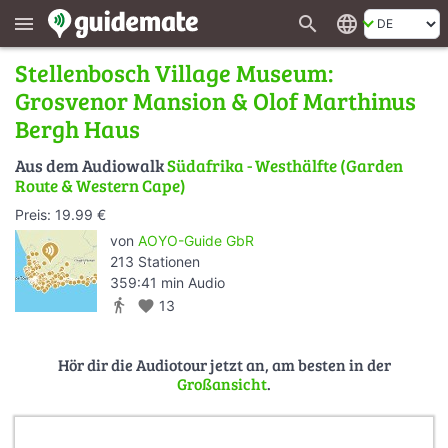
search
language
menu
Stellenbosch Village Museum:
Grosvenor Mansion & Olof Marthinus
Bergh Haus
Aus dem Audiowalk
Südafrika - Westhälfte (Garden
Route & Western Cape)
Preis: 19.99 €
von
AOYO-Guide GbR
213 Stationen
359:41 min Audio
directions_walk
favorite
13
Hör dir die Audiotour jetzt an, am besten in der
Großansicht
.