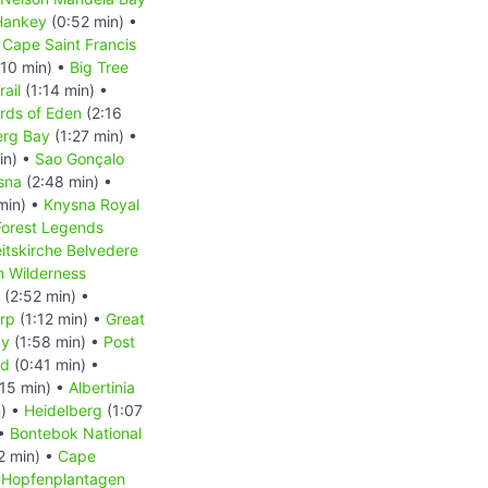
Hankey
(0:52 min) •
 Cape Saint Francis
:10 min) •
Big Tree
rail
(1:14 min) •
rds of Eden
(2:16
erg Bay
(1:27 min) •
in) •
Sao Gonçalo
sna
(2:48 min) •
min) •
Knysna Royal
Forest Legends
eitskirche Belvedere
m Wilderness
(2:52 min) •
rp
(1:12 min) •
Great
ay
(1:58 min) •
Post
nd
(0:41 min) •
15 min) •
Albertinia
n) •
Heidelberg
(1:07
 •
Bontebok National
2 min) •
Cape
•
Hopfenplantagen