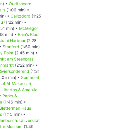
in) •
Oudtshoorn
lls
(1:06 min) •
min) •
Calitzdorp
(1:25
gu
(1:22 min) •
:51 min) •
McGregor
48 min) •
Bain's Kloof
baai Harbour
(2:28
 •
Stanford
(1:50 min)
y Point
(2:45 min) •
nkt am Steenbras
hnmarkt
(2:22 min) •
Riviersonderend
(1:31
:05 min) •
Somerset
suf Al-Makassari
 Libertas & Amarula
: Parks &
m
(1:46 min) •
 Bletterman Haus
us
(1:15 min) •
lenbosch: Universität
tor Museum
(1:49