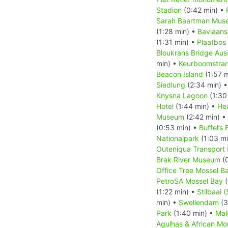
Stadion
(0:42 min) •
Sarah Baartman Mus
(1:28 min) •
Baviaans
(1:31 min) •
Plaatbos
Bloukrans Bridge Aus
min) •
Keurboomstra
Beacon Island
(1:57 
Siedlung
(2:34 min) 
Knysna Lagoon
(1:30
Hotel
(1:44 min) •
He
Museum
(2:42 min) •
(0:53 min) •
Buffel’s 
Nationalpark
(1:03 m
Outeniqua Transpor
Brak River Museum
(0
Office Tree Mossel B
PetroSA Mossel Bay
(
(1:22 min) •
Stilbaai (
min) •
Swellendam
(3
Park
(1:40 min) •
Mal
Agulhas & African M