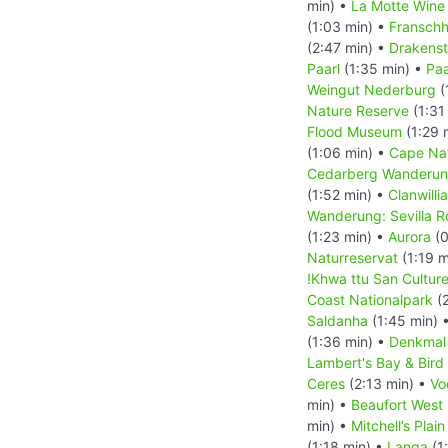
min) •
La Motte Wine
(1:03 min) •
Fransch
(2:47 min) •
Drakenst
Paarl
(1:35 min) •
Paa
Weingut Nederburg
(
Nature Reserve
(1:31
Flood Museum
(1:29 
(1:06 min) •
Cape Nat
Cedarberg Wanderung
(1:52 min) •
Clanwilli
Wanderung: Sevilla Ro
(1:23 min) •
Aurora
(0
Naturreservat
(1:19 m
!Khwa ttu San Cultur
Coast Nationalpark
(2
Saldanha
(1:45 min) 
(1:36 min) •
Denkmal
Lambert's Bay & Bird 
Ceres
(2:13 min) •
Vo
min) •
Beaufort West
min) •
Mitchell’s Pla
(1:18 min) •
Langa
(1