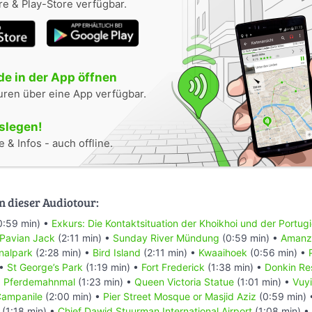
e & Play-Store verfügbar.
e in der App öffnen
uren über eine App verfügbar.
oslegen!
 & Infos - auch offline.
n dieser Audiotour:
0:59 min) •
Exkurs: Die Kontaktsituation der Khoikhoi und der Portug
 Pavian Jack
(2:11 min) •
Sunday River Mündung
(0:59 min) •
Amanzi
nalpark
(2:28 min) •
Bird Island
(2:11 min) •
Kwaaihoek
(0:56 min) •
 •
St George’s Park
(1:19 min) •
Fort Frederick
(1:38 min) •
Donkin Re
•
Pferdemahnmal
(1:23 min) •
Queen Victoria Statue
(1:01 min) •
Vuyi
ampanile
(2:00 min) •
Pier Street Mosque or Masjid Aziz
(0:59 min)
(1:18 min) •
Chief Dawid Stuurman Internațional Airport
(1:08 min) •