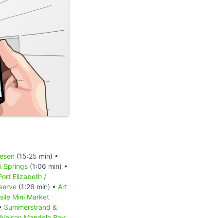
iesen
(15:25 min) •
 Springs
(1:06 min) •
Port Elizabeth /
serve
(1:26 min) •
Art
sile Mini Market
 •
Summerstrand &
Nelson Mandela Bay