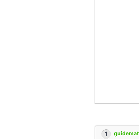
1
guidemate