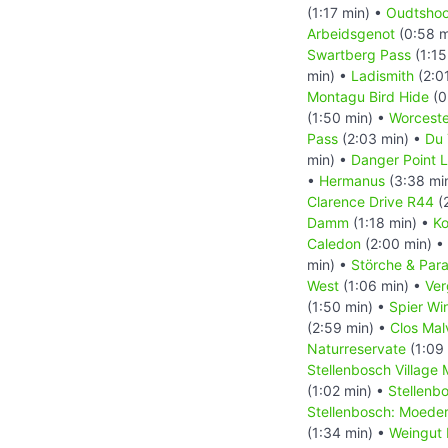
(1:17 min) •
Oudtshoo
Arbeidsgenot
(0:58 m
Swartberg Pass
(1:15
min) •
Ladismith
(2:0
Montagu Bird Hide
(0
(1:50 min) •
Worceste
Pass
(2:03 min) •
Du 
min) •
Danger Point 
•
Hermanus
(3:38 mi
Clarence Drive R44
(
Damm
(1:18 min) •
Ko
Caledon
(2:00 min) •
min) •
Störche & Par
West
(1:06 min) •
Ver
(1:50 min) •
Spier Wi
(2:59 min) •
Clos Mal
Naturreservate
(1:09
Stellenbosch Village
(1:02 min) •
Stellenb
Stellenbosch: Moede
(1:34 min) •
Weingut 