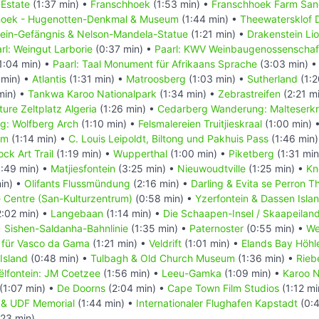
 Estate
(1:37 min) •
Franschhoek
(1:53 min) •
Franschhoek Farm San
hoek - Hugenotten-Denkmal & Museum
(1:44 min) •
Theewatersklof 
ein-Gefängnis & Nelson-Mandela-Statue
(1:21 min) •
Drakenstein Li
rl: Weingut Larborie
(0:37 min) •
Paarl: KWV Weinbaugenossenschaf
1:04 min) •
Paarl: Taal Monument für Afrikaans Sprache
(3:03 min) 
 min) •
Atlantis
(1:31 min) •
Matroosberg
(1:03 min) •
Sutherland
(1:2
min) •
Tankwa Karoo Nationalpark
(1:34 min) •
Zebrastreifen
(2:21 m
ure Zeltplatz Algeria
(1:26 min) •
Cedarberg Wanderung: Malteserk
: Wolfberg Arch
(1:10 min) •
Felsmalereien Truitjieskraal
(1:00 min) 
am
(1:14 min) •
C. Louis Leipoldt, Biltong und Pakhuis Pass
(1:46 min
ck Art Trail
(1:19 min) •
Wupperthal
(1:00 min) •
Piketberg
(1:31 min
:49 min) •
Matjiesfontein
(3:25 min) •
Nieuwoudtville
(1:25 min) •
Kn
in) •
Olifants Flussmündung
(2:16 min) •
Darling & Evita se Perron T
e Centre (San-Kulturzentrum)
(0:58 min) •
Yzerfontein & Dassen Isla
:02 min) •
Langebaan
(1:14 min) •
Die Schaapen-Insel / Skaapeilan
•
Sishen-Saldanha-Bahnlinie
(1:35 min) •
Paternoster
(0:55 min) •
We
 für Vasco da Gama
(1:21 min) •
Veldrift
(1:01 min) •
Elands Bay Höhl
Island
(0:48 min) •
Tulbagh & Old Church Museum
(1:36 min) •
Rieb
ëlfontein: JM Coetzee
(1:56 min) •
Leeu-Gamka
(1:09 min) •
Karoo N
(1:07 min) •
De Doorns
(2:04 min) •
Cape Town Film Studios
(1:12 mi
in & UDF Memorial
(1:44 min) •
Internationaler Flughafen Kapstadt
(0:4
:23 min)