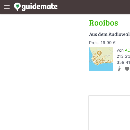
menu
Rooibos
Aus dem Audiowa
Preis: 19.99 €
von
AO
213 St
359:41
directions_walk
favorite