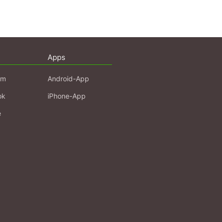
Apps
am
Android-App
ok
iPhone-App
e