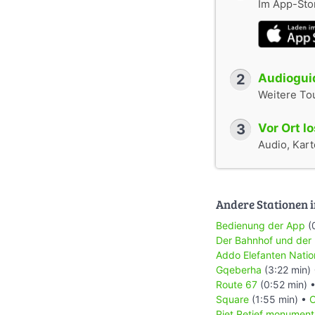
Im App-Stor
2
Audioguid
Weitere To
3
Vor Ort l
Audio, Karte
Andere Stationen i
Bedienung der App
(
Der Bahnhof und der
Addo Elefanten Natio
Gqeberha
(3:22 min)
Route 67
(0:52 min) 
Square
(1:55 min) •
C
Piet Retief monument