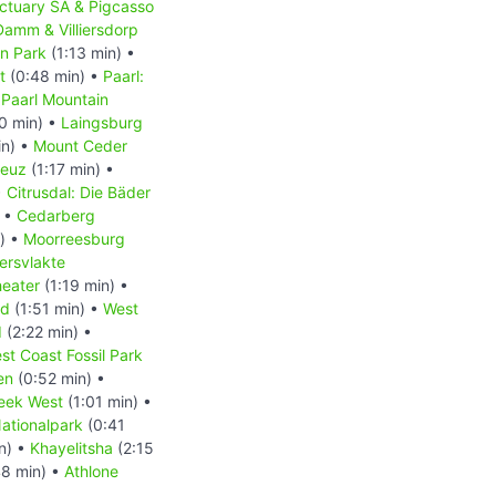
ctuary SA & Pigcasso
Damm & Villiersdorp
on Park
(1:13 min) •
t
(0:48 min) •
Paarl:
•
Paarl Mountain
0 min) •
Laingsburg
in) •
Mount Ceder
reuz
(1:17 min) •
•
Citrusdal: Die Bäder
) •
Cedarberg
) •
Moorreesburg
ersvlakte
heater
(1:19 min) •
nd
(1:51 min) •
West
d
(2:22 min) •
st Coast Fossil Park
en
(0:52 min) •
eek West
(1:01 min) •
ationalpark
(0:41
n) •
Khayelitsha
(2:15
8 min) •
Athlone