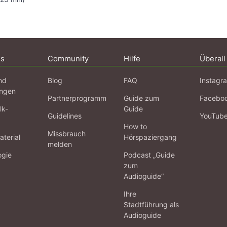
ns
Community
Hilfe
Überall
nd
Blog
FAQ
Instagr
ngen
Partnerprogramm
Guide zum
Facebo
lk-
Guide
Guidelines
YouTub
How to
Missbrauch
terial
Hörspaziergang
melden
ogie
Podcast „Guide
zum
Audioguide“
Ihre
Stadtführung als
Audioguide