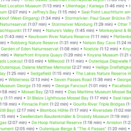
Red Location Museum
(1:13 min) •
Uitenhage / Kariega
(1:46 min) •
eum
(2:07 min) •
Jeffrey’s Bay
(1:15 min) •
Seal Point Leuchtturm am
kloof (West-Eingang)
(1:34 min) •
Stormsrivier: Paul Sauer Brücke
(1
 Naturreservat
(1:07 min) •
Stormsriver Mündung
(1:29 min) •
Otter T
sichtspunkt
(1:17 min) •
Nature’s Valley
(1:45 min) •
Monkeyland & Bi
nd
(1:43 min) •
Keurboom River Nature Reserve
(1:11 min) •
Plettenb
min) •
Robberg Nature Reserve
(1:31 min) •
Nelson Bay Cave
(1:24 m
•
Garden of Eden Naturreservat
(1:08 min) •
Noetzie
(1:12 min) •
Kny
 min) •
Waterfront Knysna Quays
(1:29 min) •
Knysna Museum
(1:21 
ads Lookout
(1:03 min) •
Millwood
(1:11 min) •
Outeniqua Diepwalle 
Outeniqua, Dalene Matthee Memorial
(2:27 min) •
Heilige Dreifaltigk
Bay
(1:25 min) •
Sedgefield
(1:15 min) •
The Lakes Nature Reserve i
in) •
Wilderness
(2:13 min) •
Seven Passes Road
(1:36 min) •
George
t Museum George
(1:10 min) •
George Fancourt
(1:01 min) •
Pacaltsdo
:58 min) •
Mossel Bay
(2:13 min) •
Dias Maritime Museum Mossel B
ay
(1:11 min) •
St Blaize Lighthouse Mossel Bay
(1:17 min) •
Seal Isla
1:19 min) •
Pinnacle Point
(1:22 min) •
Gourits River Triple Bridges
(1:
Still Bay)
(2:17 min) •
Blombos Höhle
(1:17 min) •
Riversdale
(1:02 mi
:15 min) •
Swellendam Baudenkmäler & Drostdy Museum
(1:19 min)
gas
(2:07 min) •
De Hoop National Reserve
(1:16 min) •
Arniston
(1:2
onument
(2:05 min) •
Outeniqua-Berge & "The 4 Passes"
(1:20 min) 