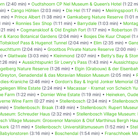
rn
(2:40 min) •
Oudtshoorn CP Nel Museum & Queen’s Hotel
(1:22 m
in) •
Cango Höhlen
(2:03 min) •
Die Hel
(1:17 min) •
Meiringspoort Fa
 min) •
Prince Albert
(1:38 min) •
Gamkaberg Nature Reserve
(1:01 
1 min) •
Ronnies Sex Shop
(1:11 min) •
Barrydale
(1:03 min) •
Monta
:21 min) •
Cogmanskloof & Old English Fort
(1:17 min) •
Robertson
(1
r & Karoo Botanical Gardens
(2:04 min) •
Bosjes Die Kuur Chapel
(1:
Toitskloof Pass & Hugenot Tunnel
(2:04 min) •
Elim
(2:35 min) •
Gans
Leuchtturm
(2:04 min) •
Grootbos Private Nature Reserve
(2:00 min)
n) •
Glattwale
(3:03 min) •
Kleinmond
(2:07 min) •
Betty's Bay & Ston
2:26 min) •
Aussichtspunkt Sir Lowry's Pass
(1:43 min) •
Aussichtspu
gelberg Nature Reserve
(1:26 min) •
Elgin (Grabouw) & der Eisenba
Greyton, Genadendal & das Moravian Mission Museum
(2:05 min) •
adies-Kraniche
(2:46 min) •
Gordon's Bay & Ingrid Jonker Memorial
(3
gelegen Wine Estate
(2:24 min) •
Macassar - Kramat von Scheich Yu
ne Farm
(1:22 min) •
Dornier Wine Estate
(1:19 min) •
Heineken, Oude
verne Wine Farm
(0:27 min) •
Stellenbosch
(2:34 min) •
Stellenbosch
 min) •
Stellenbosch: Braak
(1:49 min) •
Stellenbosch: Rupert Museu
 Museum: Schreuder Haus
(2:32 min) •
Stellenbosch Village Museum:
osch Village Museum: Grosvenor Mansion & Olof Marthinus Bergh Ha
rkerk
(2:11 min) •
Stellenbosch: Universitätsmuseum
(1:52 min) •
Stel
Babylonstoren
(3:16 min) •
Boschendal
(1:54 min) •
Franschhoek Mo