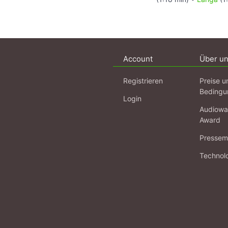
Account
Über u
Registrieren
Preise u
Bedingu
Login
Audiowa
Award
Pressema
Technol