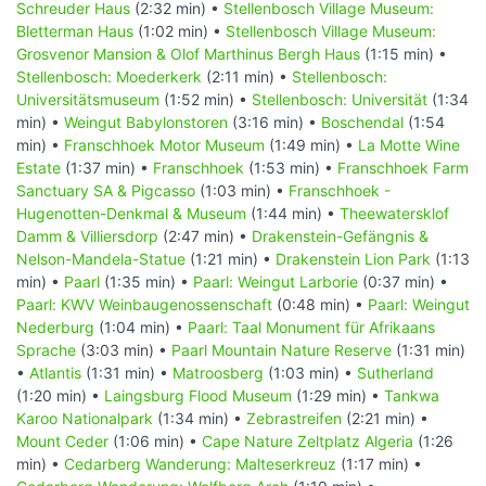
Schreuder Haus
(2:32 min) •
Stellenbosch Village Museum:
Bletterman Haus
(1:02 min) •
Stellenbosch Village Museum:
Grosvenor Mansion & Olof Marthinus Bergh Haus
(1:15 min) •
Stellenbosch: Moederkerk
(2:11 min) •
Stellenbosch:
Universitätsmuseum
(1:52 min) •
Stellenbosch: Universität
(1:34
min) •
Weingut Babylonstoren
(3:16 min) •
Boschendal
(1:54
min) •
Franschhoek Motor Museum
(1:49 min) •
La Motte Wine
Estate
(1:37 min) •
Franschhoek
(1:53 min) •
Franschhoek Farm
Sanctuary SA & Pigcasso
(1:03 min) •
Franschhoek -
Hugenotten-Denkmal & Museum
(1:44 min) •
Theewatersklof
Damm & Villiersdorp
(2:47 min) •
Drakenstein-Gefängnis &
Nelson-Mandela-Statue
(1:21 min) •
Drakenstein Lion Park
(1:13
min) •
Paarl
(1:35 min) •
Paarl: Weingut Larborie
(0:37 min) •
Paarl: KWV Weinbaugenossenschaft
(0:48 min) •
Paarl: Weingut
Nederburg
(1:04 min) •
Paarl: Taal Monument für Afrikaans
Sprache
(3:03 min) •
Paarl Mountain Nature Reserve
(1:31 min)
•
Atlantis
(1:31 min) •
Matroosberg
(1:03 min) •
Sutherland
(1:20 min) •
Laingsburg Flood Museum
(1:29 min) •
Tankwa
Karoo Nationalpark
(1:34 min) •
Zebrastreifen
(2:21 min) •
Mount Ceder
(1:06 min) •
Cape Nature Zeltplatz Algeria
(1:26
min) •
Cedarberg Wanderung: Malteserkreuz
(1:17 min) •