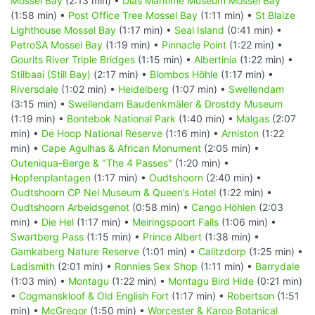
Mossel Bay
(2:13 min) •
Dias Maritime Museum Mossel Bay
(1:58 min) •
Post Office Tree Mossel Bay
(1:11 min) •
St Blaize
Lighthouse Mossel Bay
(1:17 min) •
Seal Island
(0:41 min) •
PetroSA Mossel Bay
(1:19 min) •
Pinnacle Point
(1:22 min) •
Gourits River Triple Bridges
(1:15 min) •
Albertinia
(1:22 min) •
Stilbaai (Still Bay)
(2:17 min) •
Blombos Höhle
(1:17 min) •
Riversdale
(1:02 min) •
Heidelberg
(1:07 min) •
Swellendam
(3:15 min) •
Swellendam Baudenkmäler & Drostdy Museum
(1:19 min) •
Bontebok National Park
(1:40 min) •
Malgas
(2:07
min) •
De Hoop National Reserve
(1:16 min) •
Arniston
(1:22
min) •
Cape Agulhas & African Monument
(2:05 min) •
Outeniqua-Berge & "The 4 Passes"
(1:20 min) •
Hopfenplantagen
(1:17 min) •
Oudtshoorn
(2:40 min) •
Oudtshoorn CP Nel Museum & Queen’s Hotel
(1:22 min) •
Oudtshoorn Arbeidsgenot
(0:58 min) •
Cango Höhlen
(2:03
min) •
Die Hel
(1:17 min) •
Meiringspoort Falls
(1:06 min) •
Swartberg Pass
(1:15 min) •
Prince Albert
(1:38 min) •
Gamkaberg Nature Reserve
(1:01 min) •
Calitzdorp
(1:25 min) •
Ladismith
(2:01 min) •
Ronnies Sex Shop
(1:11 min) •
Barrydale
(1:03 min) •
Montagu
(1:22 min) •
Montagu Bird Hide
(0:21 min)
•
Cogmanskloof & Old English Fort
(1:17 min) •
Robertson
(1:51
min) •
McGregor
(1:50 min) •
Worcester & Karoo Botanical