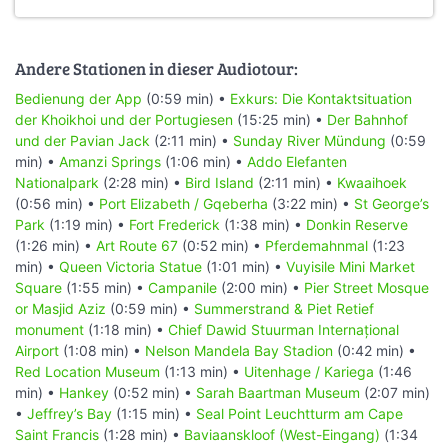
Andere Stationen in dieser Audiotour:
Bedienung der App
(0:59 min) •
Exkurs: Die Kontaktsituation
der Khoikhoi und der Portugiesen
(15:25 min) •
Der Bahnhof
und der Pavian Jack
(2:11 min) •
Sunday River Mündung
(0:59
min) •
Amanzi Springs
(1:06 min) •
Addo Elefanten
Nationalpark
(2:28 min) •
Bird Island
(2:11 min) •
Kwaaihoek
(0:56 min) •
Port Elizabeth / Gqeberha
(3:22 min) •
St George’s
Park
(1:19 min) •
Fort Frederick
(1:38 min) •
Donkin Reserve
(1:26 min) •
Art Route 67
(0:52 min) •
Pferdemahnmal
(1:23
min) •
Queen Victoria Statue
(1:01 min) •
Vuyisile Mini Market
Square
(1:55 min) •
Campanile
(2:00 min) •
Pier Street Mosque
or Masjid Aziz
(0:59 min) •
Summerstrand & Piet Retief
monument
(1:18 min) •
Chief Dawid Stuurman Internațional
Airport
(1:08 min) •
Nelson Mandela Bay Stadion
(0:42 min) •
Red Location Museum
(1:13 min) •
Uitenhage / Kariega
(1:46
min) •
Hankey
(0:52 min) •
Sarah Baartman Museum
(2:07 min)
•
Jeffrey’s Bay
(1:15 min) •
Seal Point Leuchtturm am Cape
Saint Francis
(1:28 min) •
Baviaanskloof (West-Eingang)
(1:34