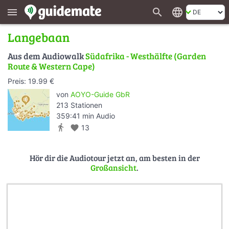
search
language
menu
Langebaan
Aus dem Audiowalk
Südafrika - Westhälfte (Garden
Route & Western Cape)
Preis: 19.99 €
von
AOYO-Guide GbR
213 Stationen
359:41 min Audio
directions_walk
favorite
13
Hör dir die Audiotour jetzt an, am besten in der
Großansicht
.