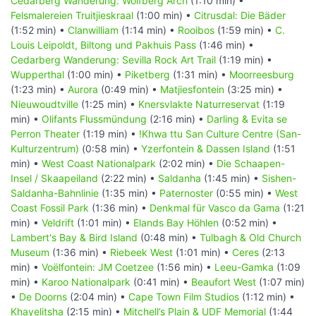
Cedarberg Wanderung: Wolfberg Arch
(1:10 min) •
Felsmalereien Truitjieskraal
(1:00 min) •
Citrusdal: Die Bäder
(1:52 min) •
Clanwilliam
(1:14 min) •
Rooibos
(1:59 min) •
C.
Louis Leipoldt, Biltong und Pakhuis Pass
(1:46 min) •
Cedarberg Wanderung: Sevilla Rock Art Trail
(1:19 min) •
Wupperthal
(1:00 min) •
Piketberg
(1:31 min) •
Moorreesburg
(1:23 min) •
Aurora
(0:49 min) •
Matjiesfontein
(3:25 min) •
Nieuwoudtville
(1:25 min) •
Knersvlakte Naturreservat
(1:19
min) •
Olifants Flussmündung
(2:16 min) •
Darling & Evita se
Perron Theater
(1:19 min) •
!Khwa ttu San Culture Centre (San-
Kulturzentrum)
(0:58 min) •
Yzerfontein & Dassen Island
(1:51
min) •
West Coast Nationalpark
(2:02 min) •
Die Schaapen-
Insel / Skaapeiland
(2:22 min) •
Saldanha
(1:45 min) •
Sishen-
Saldanha-Bahnlinie
(1:35 min) •
Paternoster
(0:55 min) •
West
Coast Fossil Park
(1:36 min) •
Denkmal für Vasco da Gama
(1:21
min) •
Veldrift
(1:01 min) •
Elands Bay Höhlen
(0:52 min) •
Lambert's Bay & Bird Island
(0:48 min) •
Tulbagh & Old Church
Museum
(1:36 min) •
Riebeek West
(1:01 min) •
Ceres
(2:13
min) •
Voëlfontein: JM Coetzee
(1:56 min) •
Leeu-Gamka
(1:09
min) •
Karoo Nationalpark
(0:41 min) •
Beaufort West
(1:07 min)
•
De Doorns
(2:04 min) •
Cape Town Film Studios
(1:12 min) •
Khayelitsha
(2:15 min) •
Mitchell’s Plain & UDF Memorial
(1:44