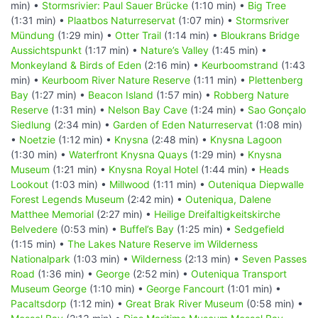
min) •
Stormsrivier: Paul Sauer Brücke
(1:10 min) •
Big Tree
(1:31 min) •
Plaatbos Naturreservat
(1:07 min) •
Stormsriver
Mündung
(1:29 min) •
Otter Trail
(1:14 min) •
Bloukrans Bridge
Aussichtspunkt
(1:17 min) •
Nature’s Valley
(1:45 min) •
Monkeyland & Birds of Eden
(2:16 min) •
Keurboomstrand
(1:43
min) •
Keurboom River Nature Reserve
(1:11 min) •
Plettenberg
Bay
(1:27 min) •
Beacon Island
(1:57 min) •
Robberg Nature
Reserve
(1:31 min) •
Nelson Bay Cave
(1:24 min) •
Sao Gonçalo
Siedlung
(2:34 min) •
Garden of Eden Naturreservat
(1:08 min)
•
Noetzie
(1:12 min) •
Knysna
(2:48 min) •
Knysna Lagoon
(1:30 min) •
Waterfront Knysna Quays
(1:29 min) •
Knysna
Museum
(1:21 min) •
Knysna Royal Hotel
(1:44 min) •
Heads
Lookout
(1:03 min) •
Millwood
(1:11 min) •
Outeniqua Diepwalle
Forest Legends Museum
(2:42 min) •
Outeniqua, Dalene
Matthee Memorial
(2:27 min) •
Heilige Dreifaltigkeitskirche
Belvedere
(0:53 min) •
Buffel’s Bay
(1:25 min) •
Sedgefield
(1:15 min) •
The Lakes Nature Reserve im Wilderness
Nationalpark
(1:03 min) •
Wilderness
(2:13 min) •
Seven Passes
Road
(1:36 min) •
George
(2:52 min) •
Outeniqua Transport
Museum George
(1:10 min) •
George Fancourt
(1:01 min) •
Pacaltsdorp
(1:12 min) •
Great Brak River Museum
(0:58 min) •