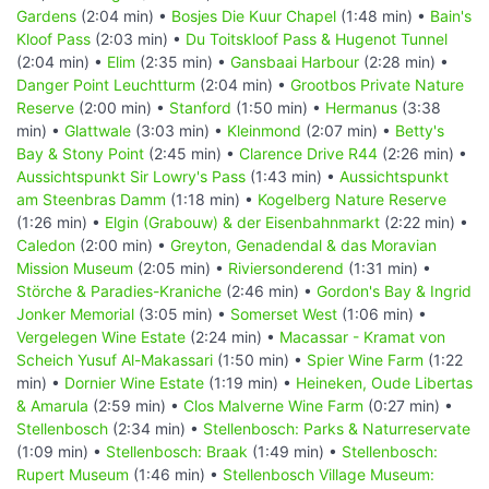
Gardens
(2:04 min) •
Bosjes Die Kuur Chapel
(1:48 min) •
Bain's
Kloof Pass
(2:03 min) •
Du Toitskloof Pass & Hugenot Tunnel
(2:04 min) •
Elim
(2:35 min) •
Gansbaai Harbour
(2:28 min) •
Danger Point Leuchtturm
(2:04 min) •
Grootbos Private Nature
Reserve
(2:00 min) •
Stanford
(1:50 min) •
Hermanus
(3:38
min) •
Glattwale
(3:03 min) •
Kleinmond
(2:07 min) •
Betty's
Bay & Stony Point
(2:45 min) •
Clarence Drive R44
(2:26 min) •
Aussichtspunkt Sir Lowry's Pass
(1:43 min) •
Aussichtspunkt
am Steenbras Damm
(1:18 min) •
Kogelberg Nature Reserve
(1:26 min) •
Elgin (Grabouw) & der Eisenbahnmarkt
(2:22 min) •
Caledon
(2:00 min) •
Greyton, Genadendal & das Moravian
Mission Museum
(2:05 min) •
Riviersonderend
(1:31 min) •
Störche & Paradies-Kraniche
(2:46 min) •
Gordon's Bay & Ingrid
Jonker Memorial
(3:05 min) •
Somerset West
(1:06 min) •
Vergelegen Wine Estate
(2:24 min) •
Macassar - Kramat von
Scheich Yusuf Al-Makassari
(1:50 min) •
Spier Wine Farm
(1:22
min) •
Dornier Wine Estate
(1:19 min) •
Heineken, Oude Libertas
& Amarula
(2:59 min) •
Clos Malverne Wine Farm
(0:27 min) •
Stellenbosch
(2:34 min) •
Stellenbosch: Parks & Naturreservate
(1:09 min) •
Stellenbosch: Braak
(1:49 min) •
Stellenbosch:
Rupert Museum
(1:46 min) •
Stellenbosch Village Museum: