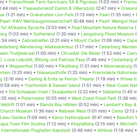
in) •
Franschhoek Farm Sanctuary SA & Pigcasso
(1:03 min) •
Frans
1:44 min) •
Theewatersklof Damm & Villiersdorp
(2:47 min) •
Drakens
tue
(1:21 min) •
Drakenstein Lion Park
(1:13 min) •
Paarl
(1:35 min) •
Paarl: KWV Weinbaugenossenschaft
(0:48 min) •
Paarl: Weingut Ne
 für Afrikaans Sprache
(3:03 min) •
Paarl Mountain Nature Reserve
(
berg
(1:03 min) •
Sutherland
(1:20 min) •
Laingsburg Flood Museum
(
:34 min) •
Zebrastreifen
(2:21 min) •
Mount Ceder
(1:06 min) •
Cape
edarberg Wanderung: Malteserkreuz
(1:17 min) •
Cedarberg Wander
eien Truitjieskraal
(1:00 min) •
Citrusdal: Die Bäder
(1:52 min) •
Clanw
C. Louis Leipoldt, Biltong und Pakhuis Pass
(1:46 min) •
Cedarberg W
in) •
Wupperthal
(1:00 min) •
Piketberg
(1:31 min) •
Moorreesburg
(1
ontein
(3:25 min) •
Nieuwoudtville
(1:25 min) •
Knersvlakte Naturrese
ng
(2:16 min) •
Darling & Evita se Perron Theater
(1:19 min) •
!Khwa tt
0:58 min) •
Yzerfontein & Dassen Island
(1:51 min) •
West Coast Nat
in) •
Die Schaapen-Insel / Skaapeiland
(2:22 min) •
Saldanha
(1:45 m
:35 min) •
Paternoster
(0:55 min) •
West Coast Fossil Park
(1:36 min
•
Veldrift
(1:01 min) •
Elands Bay Höhlen
(0:52 min) •
Lambert's Bay & 
d Church Museum
(1:36 min) •
Riebeek West
(1:01 min) •
Ceres
(2:13 
Leeu-Gamka
(1:09 min) •
Karoo Nationalpark
(0:41 min) •
Beaufort 
ape Town Film Studios
(1:12 min) •
Khayelitsha
(2:15 min) •
Mitchell
•
Internationaler Flughafen Kapstadt
(0:48 min) •
Athlone
(1:18 min) 