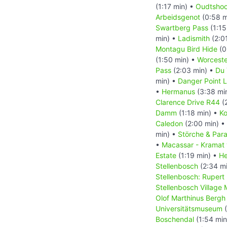
(1:17 min) •
Oudtshoo
Arbeidsgenot
(0:58 m
Swartberg Pass
(1:15
min) •
Ladismith
(2:0
Montagu Bird Hide
(0
(1:50 min) •
Worceste
Pass
(2:03 min) •
Du 
min) •
Danger Point 
•
Hermanus
(3:38 mi
Clarence Drive R44
(
Damm
(1:18 min) •
Ko
Caledon
(2:00 min) •
min) •
Störche & Par
•
Macassar - Kramat 
Estate
(1:19 min) •
He
Stellenbosch
(2:34 m
Stellenbosch: Ruper
Stellenbosch Village
Olof Marthinus Bergh
Universitätsmuseum
(
Boschendal
(1:54 min