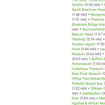
Stadion
(0:42 min) •
Sarah Baartman Mus
(1:28 min) •
Baviaans
(1:31 min) •
Plaatbos
Bloukrans Bridge Aus
min) •
Keurboomstra
Beacon Island
(1:57 
Siedlung
(2:34 min) 
Knysna Lagoon
(1:30
Hotel
(1:44 min) •
He
Museum
(2:42 min) •
(0:53 min) •
Buffel’s 
Nationalpark
(1:03 m
Outeniqua Transpor
Brak River Museum
(0
Office Tree Mossel B
PetroSA Mossel Bay
(
(1:22 min) •
Stilbaai (
min) •
Swellendam
(3
Park
(1:40 min) •
Mal
Agulhas & African M