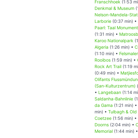
Franschhoek
(1:53 m
Denkmal & Museum
(
Nelson-Mandela-Sta
Larborie
(0:37 min) •
Paarl: Taal Monument
(1:31 min) •
Matroos
Karoo Nationalpark
(1
Algeria
(1:26 min) •
C
(1:10 min) •
Felsmaler
Rooibos
(1:59 min) •
Rock Art Trail
(1:19 m
(0:49 min) •
Matjiesf
Olifants Flussmündu
(San-Kulturzentrum)
(
•
Langebaan
(1:14 m
Saldanha-Bahnlinie
(1
da Gama
(1:21 min) 
min) •
Tulbagh & Ol
Coetzee
(1:56 min) •
Doorns
(2:04 min) •
C
Memorial
(1:44 min) 