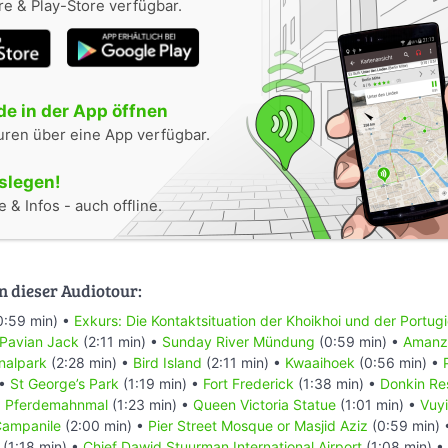
e & Play-Store verfügbar.
e in der App öffnen
uren über eine App verfügbar.
oslegen!
 & Infos - auch offline.
n dieser Audiotour:
0:59 min) •
Exkurs: Die Kontaktsituation der Khoikhoi und der Portug
 Pavian Jack
(2:11 min) •
Sunday River Mündung
(0:59 min) •
Amanzi
nalpark
(2:28 min) •
Bird Island
(2:11 min) •
Kwaaihoek
(0:56 min) •
 •
St George’s Park
(1:19 min) •
Fort Frederick
(1:38 min) •
Donkin Re
•
Pferdemahnmal
(1:23 min) •
Queen Victoria Statue
(1:01 min) •
Vuyi
ampanile
(2:00 min) •
Pier Street Mosque or Masjid Aziz
(0:59 min)
(1:18 min) •
Chief Dawid Stuurman Internațional Airport
(1:08 min) •