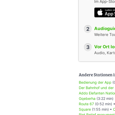
Im App-Stor
2
Audioguid
Weitere To
3
Vor Ort l
Audio, Karte
Andere Stationen i
Bedienung der App
(
Der Bahnhof und der
Addo Elefanten Natio
Gqeberha
(3:22 min)
Route 67
(0:52 min) 
Square
(1:55 min) •
C
Piet Retief monument