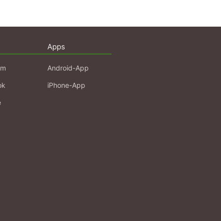
Apps
am
Android-App
ok
iPhone-App
e