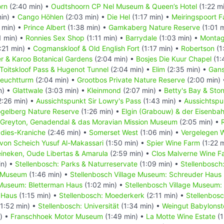
rn
(2:40 min) •
Oudtshoorn CP Nel Museum & Queen’s Hotel
(1:22 m
in) •
Cango Höhlen
(2:03 min) •
Die Hel
(1:17 min) •
Meiringspoort Fa
 min) •
Prince Albert
(1:38 min) •
Gamkaberg Nature Reserve
(1:01 
1 min) •
Ronnies Sex Shop
(1:11 min) •
Barrydale
(1:03 min) •
Monta
:21 min) •
Cogmanskloof & Old English Fort
(1:17 min) •
Robertson
(1
r & Karoo Botanical Gardens
(2:04 min) •
Bosjes Die Kuur Chapel
(1:
Toitskloof Pass & Hugenot Tunnel
(2:04 min) •
Elim
(2:35 min) •
Gans
Leuchtturm
(2:04 min) •
Grootbos Private Nature Reserve
(2:00 min)
n) •
Glattwale
(3:03 min) •
Kleinmond
(2:07 min) •
Betty's Bay & Ston
2:26 min) •
Aussichtspunkt Sir Lowry's Pass
(1:43 min) •
Aussichtspu
gelberg Nature Reserve
(1:26 min) •
Elgin (Grabouw) & der Eisenba
Greyton, Genadendal & das Moravian Mission Museum
(2:05 min) •
adies-Kraniche
(2:46 min) •
Somerset West
(1:06 min) •
Vergelegen W
von Scheich Yusuf Al-Makassari
(1:50 min) •
Spier Wine Farm
(1:22 
ineken, Oude Libertas & Amarula
(2:59 min) •
Clos Malverne Wine F
in) •
Stellenbosch: Parks & Naturreservate
(1:09 min) •
Stellenbosch
t Museum
(1:46 min) •
Stellenbosch Village Museum: Schreuder Haus
 Museum: Bletterman Haus
(1:02 min) •
Stellenbosch Village Museum:
 Haus
(1:15 min) •
Stellenbosch: Moederkerk
(2:11 min) •
Stellenbosc
1:52 min) •
Stellenbosch: Universität
(1:34 min) •
Weingut Babylonst
) •
Franschhoek Motor Museum
(1:49 min) •
La Motte Wine Estate
(1