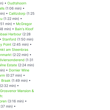
in) •
Oudtshoorn
lls
(1:06 min) •
min) •
Calitzdorp
(1:25
gu
(1:22 min) •
:51 min) •
McGregor
48 min) •
Bain's Kloof
baai Harbour
(2:28
 •
Stanford
(1:50 min)
y Point
(2:45 min) •
nkt am Steenbras
hnmarkt
(2:22 min) •
Riviersonderend
(1:31
ine Estate
(2:24 min)
min) •
Dornier Wine
arm
(0:27 min) •
: Braak
(1:49 min) •
(2:32 min) •
 Grosvenor Mansion &
h:
oren
(3:16 min) •
:37 min) •