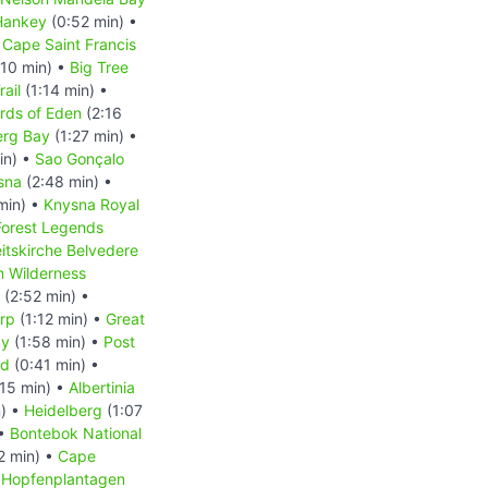
Hankey
(0:52 min) •
 Cape Saint Francis
:10 min) •
Big Tree
rail
(1:14 min) •
rds of Eden
(2:16
erg Bay
(1:27 min) •
in) •
Sao Gonçalo
sna
(2:48 min) •
min) •
Knysna Royal
Forest Legends
eitskirche Belvedere
m Wilderness
(2:52 min) •
rp
(1:12 min) •
Great
ay
(1:58 min) •
Post
nd
(0:41 min) •
15 min) •
Albertinia
n) •
Heidelberg
(1:07
 •
Bontebok National
2 min) •
Cape
•
Hopfenplantagen