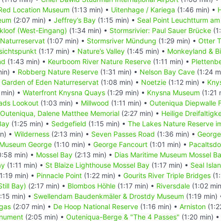
Red Location Museum
(1:13 min) •
Uitenhage / Kariega
(1:46 min) •
eum
(2:07 min) •
Jeffrey’s Bay
(1:15 min) •
Seal Point Leuchtturm am
kloof (West-Eingang)
(1:34 min) •
Stormsrivier: Paul Sauer Brücke
(1
 Naturreservat
(1:07 min) •
Stormsriver Mündung
(1:29 min) •
Otter T
sichtspunkt
(1:17 min) •
Nature’s Valley
(1:45 min) •
Monkeyland & Bi
nd
(1:43 min) •
Keurboom River Nature Reserve
(1:11 min) •
Plettenb
min) •
Robberg Nature Reserve
(1:31 min) •
Nelson Bay Cave
(1:24 m
•
Garden of Eden Naturreservat
(1:08 min) •
Noetzie
(1:12 min) •
Kny
 min) •
Waterfront Knysna Quays
(1:29 min) •
Knysna Museum
(1:21 
ads Lookout
(1:03 min) •
Millwood
(1:11 min) •
Outeniqua Diepwalle 
Outeniqua, Dalene Matthee Memorial
(2:27 min) •
Heilige Dreifaltigk
Bay
(1:25 min) •
Sedgefield
(1:15 min) •
The Lakes Nature Reserve i
in) •
Wilderness
(2:13 min) •
Seven Passes Road
(1:36 min) •
George
t Museum George
(1:10 min) •
George Fancourt
(1:01 min) •
Pacaltsdo
:58 min) •
Mossel Bay
(2:13 min) •
Dias Maritime Museum Mossel B
ay
(1:11 min) •
St Blaize Lighthouse Mossel Bay
(1:17 min) •
Seal Isla
1:19 min) •
Pinnacle Point
(1:22 min) •
Gourits River Triple Bridges
(1:
Still Bay)
(2:17 min) •
Blombos Höhle
(1:17 min) •
Riversdale
(1:02 mi
:15 min) •
Swellendam Baudenkmäler & Drostdy Museum
(1:19 min)
gas
(2:07 min) •
De Hoop National Reserve
(1:16 min) •
Arniston
(1:2
onument
(2:05 min) •
Outeniqua-Berge & "The 4 Passes"
(1:20 min) 