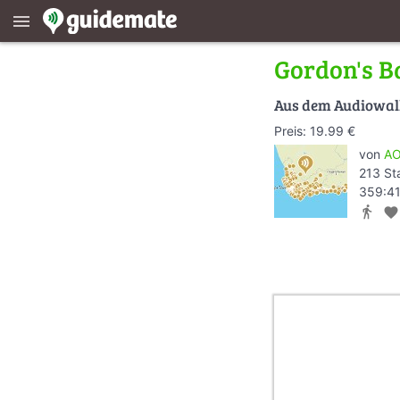
menu
Gordon's B
Aus dem Audiowa
Preis: 19.99 €
von
AO
213 St
359:41
directions_walk
favorite