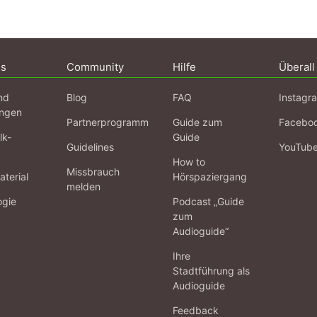
ns
Community
Hilfe
Überall
nd
Blog
FAQ
Instagr
ngen
Partnerprogramm
Guide zum
Facebo
lk-
Guide
Guidelines
YouTub
How to
Missbrauch
terial
Hörspaziergang
melden
ogie
Podcast „Guide
zum
Audioguide“
Ihre
Stadtführung als
Audioguide
Feedback