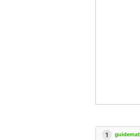
1
guidemate