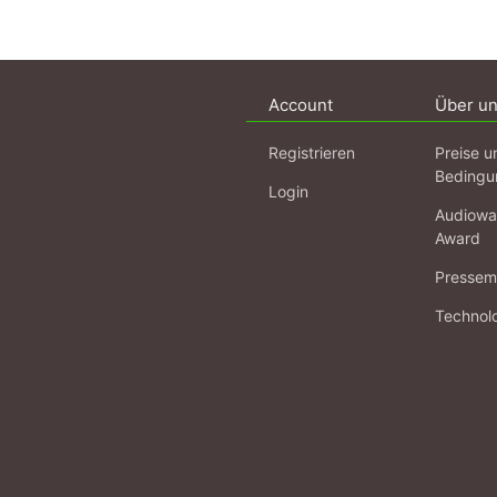
Account
Über u
Registrieren
Preise u
Bedingu
Login
Audiowa
Award
Pressema
Technol