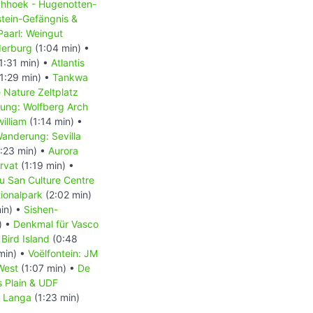
chhoek - Hugenotten-
tein-Gefängnis &
Paarl: Weingut
derburg
(1:04 min) •
1:31 min) •
Atlantis
1:29 min) •
Tankwa
 Nature Zeltplatz
ung: Wolfberg Arch
illiam
(1:14 min) •
anderung: Sevilla
:23 min) •
Aurora
rvat
(1:19 min) •
u San Culture Centre
ionalpark
(2:02 min)
in) •
Sishen-
) •
Denkmal für Vasco
Bird Island
(0:48
min) •
Voëlfontein: JM
West
(1:07 min) •
De
’s Plain & UDF
•
Langa
(1:23 min)