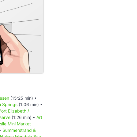
iesen
(15:25 min) •
 Springs
(1:06 min) •
Port Elizabeth /
serve
(1:26 min) •
Art
sile Mini Market
 •
Summerstrand &
Nelson Mandela Bay