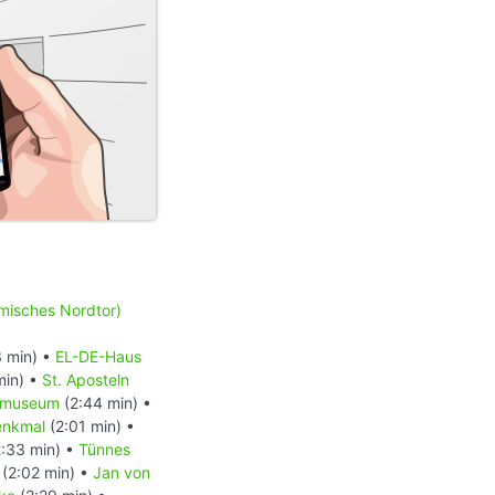
och erlebbarer zu
orbeiführt.
misches Nordtor)
•
 min) •
EL-DE-Haus
min) •
St. Aposteln
ftmuseum
(2:44 min) •
enkmal
(2:01 min) •
:33 min) •
Tünnes
(2:02 min) •
Jan von