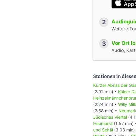
Konrad Adenauer
Kölner Karneval
Hohenzollernbrüc
2
Audioguid
Momentan wird viel
Weitere To
machen, garantier
Wir bitten Sie dahe
3
Vor Ort l
Viel Spaß und auf 
Audio, Karte
Weitere interes
Das einsame Glock
Stationen in diese
‘Dicke Pötte’ auf 
Bonn
Kurzer Abriss der Ges
Diesen Audioguide 
(2:02 min) •
Kölner 
Wir würden uns übe
Heinzelmännchenbru
(2:24 min) •
Willy Mil
Gemeinsam für ein
(2:58 min) •
Neumark
Lebensmittel für B
Jüdisches Viertel
(4:1
Unterstütze Obdac
Heumarkt
(1:57 min)
Fußball für alle Kid
und Schäl
(3:03 min)
Unterstütze Famili