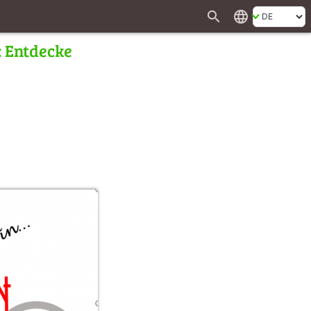
search
language
: Entdecke