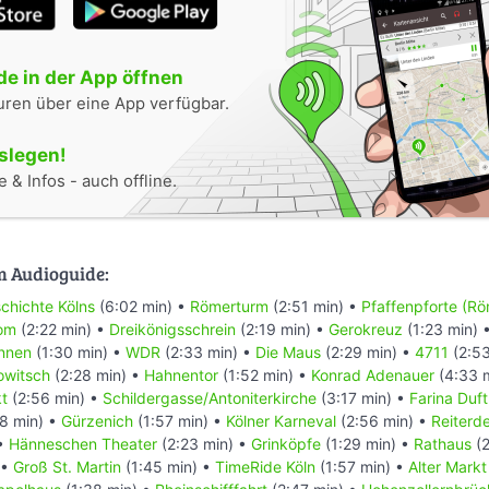
ke
e in der App öffnen
 in Köln gebaut, um auch die aufregende Geschichte dieser Stadt n
uren über eine App verfügbar.
t wird Köln danach um so schöner…
r um Verständnis, falls der eine oder andere Weg an einer Baustelle v
oslegen!
geht’s zu Station 1, dem Römerturm !
 & Infos - auch offline.
sante Touren in und um Köln:
enspiel im Kölner Rathausturm
m Audioguide:
dem Rhein - über 2000 Jahre Frachtschifffahrt
chichte Kölns
(6:02 min) •
Römerturm
(2:51 min) •
Pfaffenpforte (Rö
stellen wir für Sie kostenlos zur Verfügung.
Dom
(2:22 min) •
Dreikönigsschrein
(2:19 min) •
Gerokreuz
(1:23 min) 
r eine kleine Spende für folgende Projekte in und um Köln freuen:
nnen
(1:30 min) •
WDR
(2:33 min) •
Die Maus
(2:29 min) •
4711
(2:53
lowitsch
(2:28 min) •
Hahnentor
(1:52 min) •
Konrad Adenauer
(4:33 
 würdevolles Sterben
t
(2:56 min) •
Schildergasse/Antoniterkirche
(3:17 min) •
Farina Du
edürftige
8 min) •
Gürzenich
(1:57 min) •
Kölner Karneval
(2:56 min) •
Reiterd
hlose und Bedürftige !
 •
Hänneschen Theater
(2:23 min) •
Grinköpfe
(1:29 min) •
Rathaus
(2
s !
 •
Groß St. Martin
(1:45 min) •
TimeRide Köln
(1:57 min) •
Alter Markt
en schwerkranker Kids !