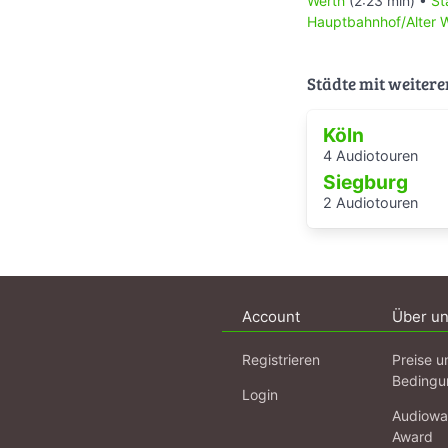
Werth
(2:23 min) •
St
Werde auch Du Sup
Hauptbahnhof/Alter W
Schenke Schwerkr
Unterstütze das Ti
Vielen Dank !
Städte mit weitere
Köln
4 Audiotouren
Siegburg
2 Audiotouren
Account
Über u
Registrieren
Preise u
Bedingu
Login
Audiowa
Award