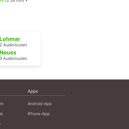
ke
(2:29 min) •
Lohmar
2 Audiotouren
Neuss
3 Audiotouren
Apps
am
Android-App
ok
iPhone-App
e