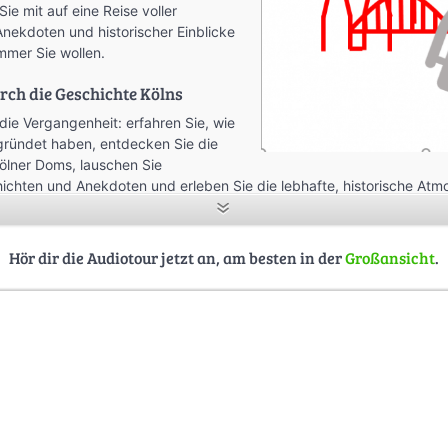
ie mit auf eine Reise voller
nekdoten und historischer Einblicke
immer Sie wollen.
urch die Geschichte Kölns
 die Vergangenheit: erfahren Sie, wie
gründet haben, entdecken Sie die
ölner Doms, lauschen Sie
chten und Anekdoten und erleben Sie die lebhafte, historische Atm
. Jede Station dieser Audiotour ist liebevoll aufbereitet und bringt I
ouristen übersehen. Vom Alten Markt über Groß St. Martin, der Hohenz
auer und Willy Millowitsch – diese Tour zeigt Köln von seiner authent
Hör dir die Audiotour jetzt an, am besten in der
Großansicht
.
” Beschreibungstext verlinken wir oft auf interessante Beiträge, Vide
zw. Attraktion.
ividuell unterwegs
sen Audioguide entscheiden Sie selbst über Tempo und Route. Halten
ein zu genießen, setzen Sie sich auf eine Bank im Schatten oder sc
chte atmen. Sie sind unabhängig von Gruppen, fixen Zeiten oder sta
ideal für jeden, der die Stadt frei entdecken möchte.
ionen besuchen möchten, planen Sie bitte ca. 4 Stunden ein.