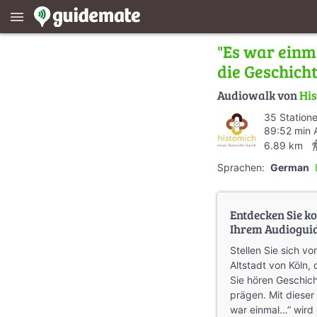
menu
"Es war einma
die Geschich
Audiowalk von
Hi
35 Station
89:52 min 
direction
6.89 km
Sprachen:
German
Entdecken Sie ko
Ihrem Audiogui
Stellen Sie sich vo
Altstadt von Köln, 
Sie hören Geschich
prägen. Mit dieser
war einmal…” wird 