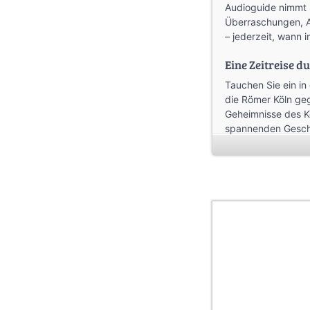
Audioguide nimmt S
Überraschungen, A
– jederzeit, wann 
Eine Zeitreise d
Tauchen Sie ein in
die Römer Köln ge
Geheimnisse des K
spannenden Geschi
Straßen und Plätze
näher, die viele T
hin zu Konrad Aden
Im “mitgelieferten
Sehenswürdigkeit b
Flexibel und ind
Mit Ihrem kostenlo
einen Kaffee am Rh
Gassen, die Geschi
Audiotour Köln ist 
Wenn Sie alle Stat