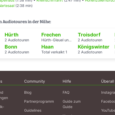
apelhaus
(1:38 min) •
Rheinschifffahrt
(2:47 min) •
Hohenzollernbrüc
erheld für Herzen !
artesaal
(2:38 min)
anken schöne Momente !
erheim Köln-Dellbrück !
n Audiotouren in der Nähe:
Hürth
Frechen
Troisdorf
2 Audiotouren
Hürth-Gleuel und -Stotzheim
2 Audiotouren
Bonn
Haan
Königswinter
2 Audiotouren
Total verkalkt 1
2 Audiotouren
ns
Community
Hilfe
Überall
nd
Blog
FAQ
Instagr
ngen
Partnerprogramm
Guide zum
Facebo
lk-
Guide
Guidelines
YouTub