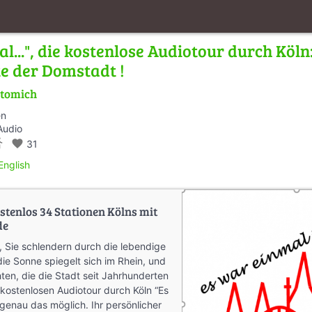
l...", die kostenlose Audiotour durch Köln
te der Domstadt !
stomich
en
Audio
s_walk
favorite
31
English
stenlos 34 Stationen Kölns mit
de
r, Sie schlendern durch die lebendige
die Sonne spiegelt sich im Rhein, und
ten, die die Stadt seit Jahrhunderten
 kostenlosen Audiotour durch Köln “Es
genau das möglich. Ihr persönlicher