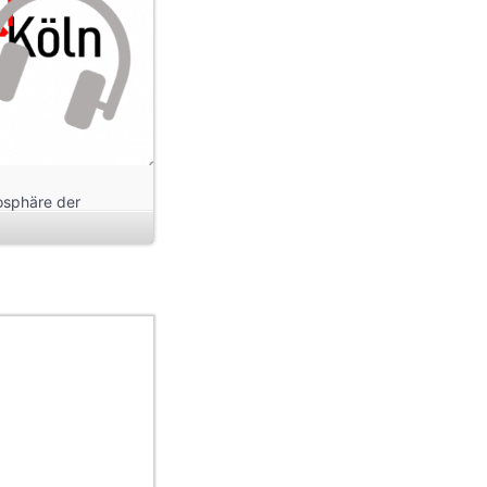
osphäre der
hnen auch Orte
ollernbrücke bis
ischsten Seite.
os und Podcasts zur
 Sie inne, um
hlendern Sie durch
rren Routen. Die