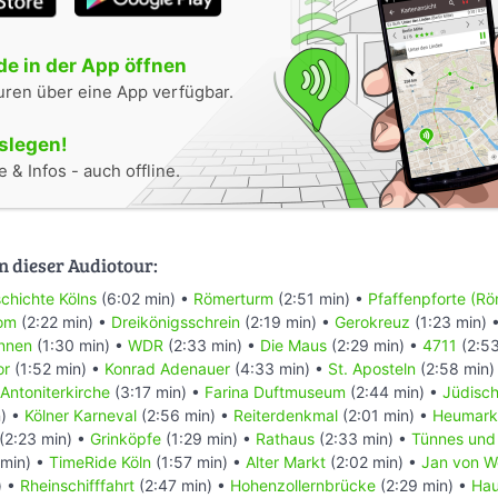
e in der App öffnen
uren über eine App verfügbar.
oslegen!
 & Infos - auch offline.
n dieser Audiotour:
chichte Kölns
(6:02 min) •
Römerturm
(2:51 min) •
Pfaffenpforte (Rö
Dom
(2:22 min) •
Dreikönigsschrein
(2:19 min) •
Gerokreuz
(1:23 min) 
nnen
(1:30 min) •
WDR
(2:33 min) •
Die Maus
(2:29 min) •
4711
(2:53
or
(1:52 min) •
Konrad Adenauer
(4:33 min) •
St. Aposteln
(2:58 min)
Antoniterkirche
(3:17 min) •
Farina Duftmuseum
(2:44 min) •
Jüdisch
n) •
Kölner Karneval
(2:56 min) •
Reiterdenkmal
(2:01 min) •
Heumark
(2:23 min) •
Grinköpfe
(1:29 min) •
Rathaus
(2:33 min) •
Tünnes und
 min) •
TimeRide Köln
(1:57 min) •
Alter Markt
(2:02 min) •
Jan von W
) •
Rheinschifffahrt
(2:47 min) •
Hohenzollernbrücke
(2:29 min) •
Hau