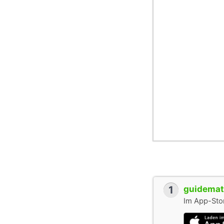
1
guidemate
Im App-Stor