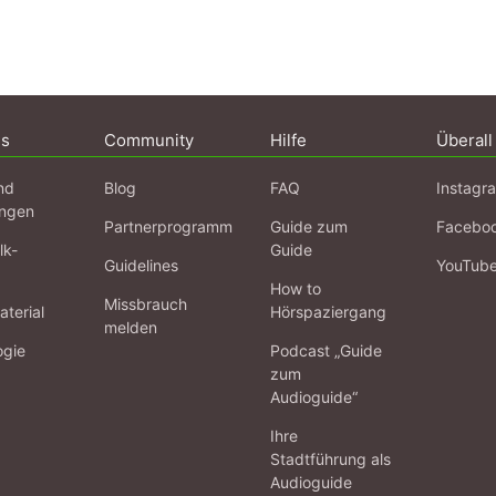
ns
Community
Hilfe
Überall
nd
Blog
FAQ
Instagr
ngen
Partnerprogramm
Guide zum
Facebo
lk-
Guide
Guidelines
YouTub
How to
Missbrauch
terial
Hörspaziergang
melden
ogie
Podcast „Guide
zum
Audioguide“
Ihre
Stadtführung als
Audioguide