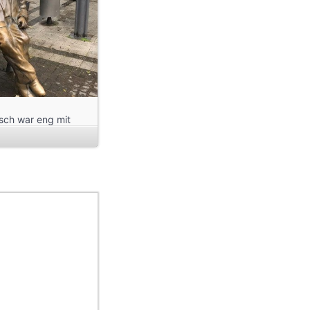
tsch war eng mit
ndweit bekannt.
tet. Seine Kinder
llowitsch-Theater
ölsche Jung”.