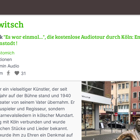
witsch
lk
"Es war einmal...", die kostenlose Audiotour durch Köln: E
mstadt !
stomich
tionen
min Audio
directions_walk
km
favorite
31
r ein vielseitiger Künstler, der seit
jahr auf der Bühne stand und 1940
eater von seinem Vater übernahm. Er
uspieler und Regisseur, sondern
rnevalsliedern in kölscher Mundart.
ng mit Köln verbunden und wurde
ichen Stücke und Lieder bekannt.
urde ihm zu Ehren ein Denkmal auf