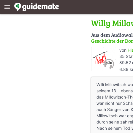
menu
Willy Millo
Aus dem Audiowa
Geschichte der Do
von
Hi
35 Sta
89:52 
6.89 
Willi Millowitsch wa
seinem 13. Lebens
das Millowitsch-Th
war nicht nur Scha
auch Sänger von Ka
Millowitsch war e
durch seine zahlre
Nach seinem Tod w