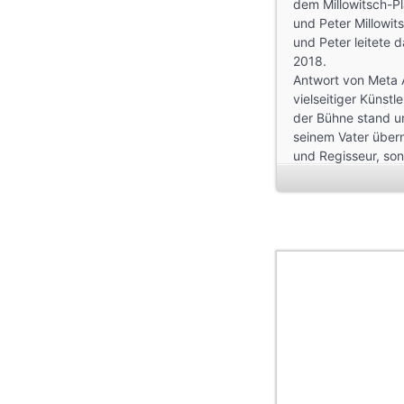
dem Millowitsch-Pla
und Peter Millowits
und Peter leitete 
2018.
Antwort von Meta AI
vielseitiger Künstl
der Bühne stand u
seinem Vater übern
und Regisseur, son
Köln verbunden un
Nach seinem Tod wu
Mariele und Peter M
von 1997 bis 2018
Hier sehen Sie Mill
Hier ein Schwank 