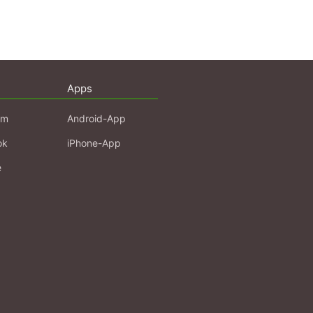
Apps
am
Android-App
ok
iPhone-App
e