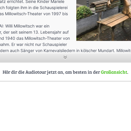
tz errichtet. Seine Kinder Mariele
ch folgten ihm in die Schauspielerei
das Millowitsch-Theater von 1997 bis
: Willi Millowitsch war ein
er, der seit seinem 13. Lebensjahr auf
nd 1940 das Millowitsch-Theater von
ahm. Er war nicht nur Schauspieler
dern auch Sänger von Karnevalsliedern in kölscher Mundart. Millowi
d wurde durch seine zahlreichen Stücke und Lieder auch deutschla
rde ihm zu Ehren ein Denkmal hier auf dem Millowitsch-Platz errich
illowitsch folgten ihm in die Schauspielerei und Peter leitete das Mi
Hör dir die Audiotour jetzt an, am besten in der
Großansicht
.
.
owitsch bei einem seiner letzten Auftritte mit dem Lied “Ich Ben Ne K
von 1948