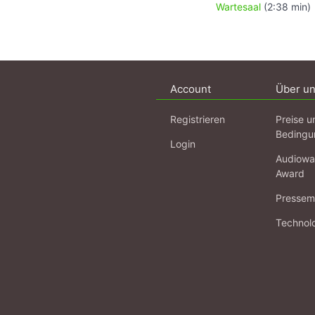
Wartesaal
(2:38 min)
Account
Über u
Registrieren
Preise u
Bedingu
Login
Audiowa
Award
Pressema
Technol