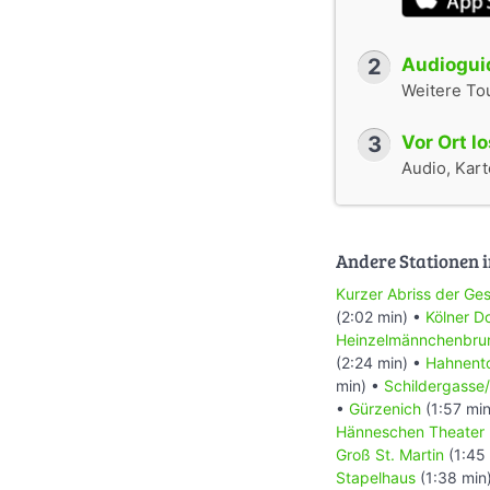
2
Audioguid
Weitere To
3
Vor Ort l
Audio, Karte
Andere Stationen i
Kurzer Abriss der Ges
(2:02 min) •
Kölner 
Heinzelmännchenbru
(2:24 min) •
Hahnent
min) •
Schildergasse/
•
Gürzenich
(1:57 mi
Hänneschen Theater
Groß St. Martin
(1:45
Stapelhaus
(1:38 min