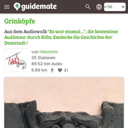
search
language
menu
Grinköpfe
Aus dem Audiowalk
"Es war einmal...", die kostenlose
Audiotour durch Köln: Entdecke die Geschichte der
Domstadt !
von
Histomich
35 Stationen
89:52 min Audio
directions_walk
6.89 km
favorite
31