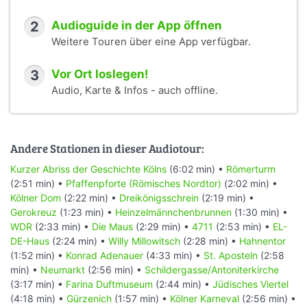
2
Audioguide in der App öffnen
Weitere Touren über eine App verfügbar.
3
Vor Ort loslegen!
Audio, Karte & Infos - auch offline.
Andere Stationen in dieser Audiotour:
Kurzer Abriss der Geschichte Kölns
(6:02 min) •
Römerturm
(2:51 min) •
Pfaffenpforte (Römisches Nordtor)
(2:02 min) •
Kölner Dom
(2:22 min) •
Dreikönigsschrein
(2:19 min) •
Gerokreuz
(1:23 min) •
Heinzelmännchenbrunnen
(1:30 min) •
WDR
(2:33 min) •
Die Maus
(2:29 min) •
4711
(2:53 min) •
EL-
DE-Haus
(2:24 min) •
Willy Millowitsch
(2:28 min) •
Hahnentor
(1:52 min) •
Konrad Adenauer
(4:33 min) •
St. Aposteln
(2:58
min) •
Neumarkt
(2:56 min) •
Schildergasse/Antoniterkirche
(3:17 min) •
Farina Duftmuseum
(2:44 min) •
Jüdisches Viertel
(4:18 min) •
Gürzenich
(1:57 min) •
Kölner Karneval
(2:56 min) •