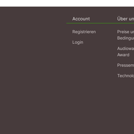
Account
Über u
Registrieren
Preise u
Bedingu
Login
Audiowa
Award
Pressema
Technol