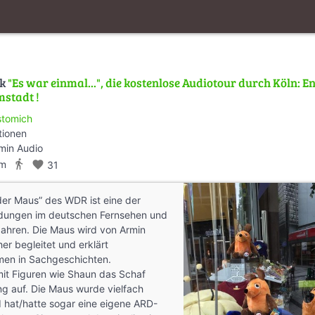
lk
"Es war einmal...", die kostenlose Audiotour durch Köln: E
mstadt !
stomich
tionen
min Audio
directions_walk
km
favorite
31
der Maus” des WDR ist eine der
dungen im deutschen Fernsehen und
 Jahren. Die Maus wird von Armin
er begleitet und erklärt
en in Sachgeschichten.
it Figuren wie Shaun das Schaf
g auf. Die Maus wurde vielfach
 hat/hatte sogar eine eigene ARD-