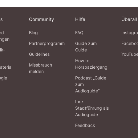
ns
Community
Hilfe
Überall
nd
Blog
FAQ
Instagr
ngen
Partnerprogramm
Guide zum
Facebo
lk-
Guide
Guidelines
YouTub
How to
Missbrauch
terial
Hörspaziergang
melden
ogie
Podcast „Guide
zum
Audioguide“
Ihre
Stadtführung als
Audioguide
Feedback