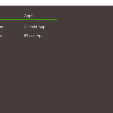
Apps
am
Android-App
ok
iPhone-App
e