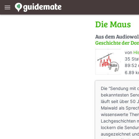
menu
Die Maus
Aus dem Audiowa
Geschichte der Do
von
Hi
35 Sta
89:52 
6.89 
Die “Sendung mit 
bekanntesten Sen
läuft seit über 50
Maiwald als Sprech
wissenswerte Them
Lachgeschichten m
lockern die Sendun
ausgezeichnet und