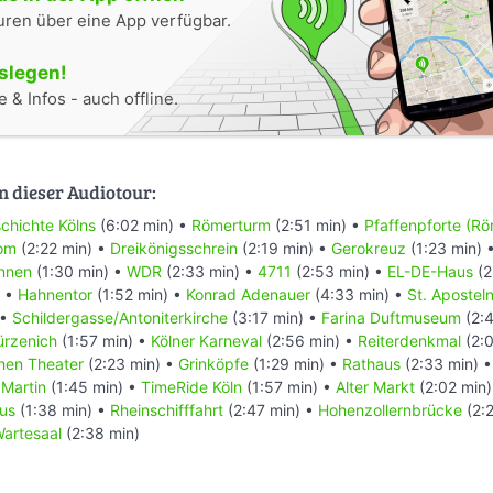
uren über eine App verfügbar.
oslegen!
 & Infos - auch offline.
n dieser Audiotour:
chichte Kölns
(6:02 min) •
Römerturm
(2:51 min) •
Pfaffenpforte (Rö
Dom
(2:22 min) •
Dreikönigsschrein
(2:19 min) •
Gerokreuz
(1:23 min) 
nnen
(1:30 min) •
WDR
(2:33 min) •
4711
(2:53 min) •
EL-DE-Haus
(2
) •
Hahnentor
(1:52 min) •
Konrad Adenauer
(4:33 min) •
St. Apostel
 •
Schildergasse/Antoniterkirche
(3:17 min) •
Farina Duftmuseum
(2:4
ürzenich
(1:57 min) •
Kölner Karneval
(2:56 min) •
Reiterdenkmal
(2:0
hen Theater
(2:23 min) •
Grinköpfe
(1:29 min) •
Rathaus
(2:33 min) 
 Martin
(1:45 min) •
TimeRide Köln
(1:57 min) •
Alter Markt
(2:02 min
us
(1:38 min) •
Rheinschifffahrt
(2:47 min) •
Hohenzollernbrücke
(2:2
artesaal
(2:38 min)