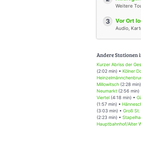
Weitere To
3
Vor Ort l
Audio, Karte
Andere Stationen i
Kurzer Abriss der Ges
(2:02 min) •
Kölner 
Heinzelmännchenbru
Millowitsch
(2:28 min
Neumarkt
(2:56 min)
Viertel
(4:18 min) •
G
(1:57 min) •
Hännesc
(3:03 min) •
Groß St.
(2:23 min) •
Stapelha
Hauptbahnhof/Alter W