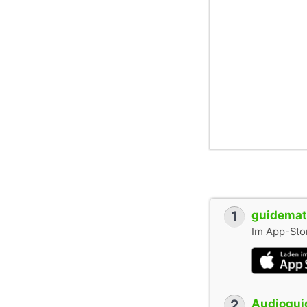
1
guidemate
Im App-Stor
2
Audioguid