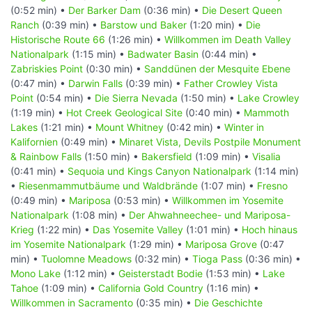
(0:52 min) •
Der Barker Dam
(0:36 min) •
Die Desert Queen
Ranch
(0:39 min) •
Barstow und Baker
(1:20 min) •
Die
Historische Route 66
(1:26 min) •
Willkommen im Death Valley
Nationalpark
(1:15 min) •
Badwater Basin
(0:44 min) •
Zabriskies Point
(0:30 min) •
Sanddünen der Mesquite Ebene
(0:47 min) •
Darwin Falls
(0:39 min) •
Father Crowley Vista
Point
(0:54 min) •
Die Sierra Nevada
(1:50 min) •
Lake Crowley
(1:19 min) •
Hot Creek Geological Site
(0:40 min) •
Mammoth
Lakes
(1:21 min) •
Mount Whitney
(0:42 min) •
Winter in
Kalifornien
(0:49 min) •
Minaret Vista, Devils Postpile Monument
& Rainbow Falls
(1:50 min) •
Bakersfield
(1:09 min) •
Visalia
(0:41 min) •
Sequoia und Kings Canyon Nationalpark
(1:14 min)
•
Riesenmammutbäume und Waldbrände
(1:07 min) •
Fresno
(0:49 min) •
Mariposa
(0:53 min) •
Willkommen im Yosemite
Nationalpark
(1:08 min) •
Der Ahwahneechee- und Mariposa-
Krieg
(1:22 min) •
Das Yosemite Valley
(1:01 min) •
Hoch hinaus
im Yosemite Nationalpark
(1:29 min) •
Mariposa Grove
(0:47
min) •
Tuolomne Meadows
(0:32 min) •
Tioga Pass
(0:36 min) •
Mono Lake
(1:12 min) •
Geisterstadt Bodie
(1:53 min) •
Lake
Tahoe
(1:09 min) •
California Gold Country
(1:16 min) •
Willkommen in Sacramento
(0:35 min) •
Die Geschichte