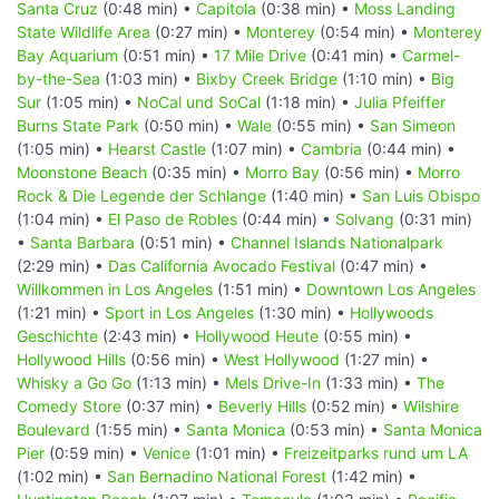
Santa Cruz
(0:48 min) •
Capitola
(0:38 min) •
Moss Landing
State Wildlife Area
(0:27 min) •
Monterey
(0:54 min) •
Monterey
Bay Aquarium
(0:51 min) •
17 Mile Drive
(0:41 min) •
Carmel-
by-the-Sea
(1:03 min) •
Bixby Creek Bridge
(1:10 min) •
Big
Sur
(1:05 min) •
NoCal und SoCal
(1:18 min) •
Julia Pfeiffer
Burns State Park
(0:50 min) •
Wale
(0:55 min) •
San Simeon
(1:05 min) •
Hearst Castle
(1:07 min) •
Cambria
(0:44 min) •
Moonstone Beach
(0:35 min) •
Morro Bay
(0:56 min) •
Morro
Rock & Die Legende der Schlange
(1:40 min) •
San Luis Obispo
(1:04 min) •
El Paso de Robles
(0:44 min) •
Solvang
(0:31 min)
•
Santa Barbara
(0:51 min) •
Channel Islands Nationalpark
(2:29 min) •
Das California Avocado Festival
(0:47 min) •
Willkommen in Los Angeles
(1:51 min) •
Downtown Los Angeles
(1:21 min) •
Sport in Los Angeles
(1:30 min) •
Hollywoods
Geschichte
(2:43 min) •
Hollywood Heute
(0:55 min) •
Hollywood Hills
(0:56 min) •
West Hollywood
(1:27 min) •
Whisky a Go Go
(1:13 min) •
Mels Drive-In
(1:33 min) •
The
Comedy Store
(0:37 min) •
Beverly Hills
(0:52 min) •
Wilshire
Boulevard
(1:55 min) •
Santa Monica
(0:53 min) •
Santa Monica
Pier
(0:59 min) •
Venice
(1:01 min) •
Freizeitparks rund um LA
(1:02 min) •
San Bernadino National Forest
(1:42 min) •