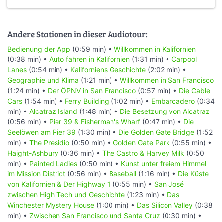
Andere Stationen in dieser Audiotour:
Bedienung der App
(0:59 min) •
Willkommen in Kalifornien
(0:38 min) •
Auto fahren in Kalifornien
(1:31 min) •
Carpool
Lanes
(0:54 min) •
Kaliforniens Geschichte
(2:02 min) •
Geographie und Klima
(1:21 min) •
Willkommen in San Francisco
(1:24 min) •
Der ÖPNV in San Francisco
(0:57 min) •
Die Cable
Cars
(1:54 min) •
Ferry Building
(1:02 min) •
Embarcadero
(0:34
min) •
Alcatraz Island
(1:48 min) •
Die Besetzung von Alcatraz
(0:56 min) •
Pier 39 & Fisherman's Wharf
(0:47 min) •
Die
Seelöwen am Pier 39
(1:30 min) •
Die Golden Gate Bridge
(1:52
min) •
The Presidio
(0:50 min) •
Golden Gate Park
(0:55 min) •
Haight-Ashbury
(0:36 min) •
The Castro & Harvey Milk
(0:50
min) •
Painted Ladies
(0:50 min) •
Kunst unter freiem Himmel
im Mission District
(0:56 min) •
Baseball
(1:16 min) •
Die Küste
von Kalifornien & Der Highway 1
(0:55 min) •
San José
zwischen High Tech und Geschichte
(1:23 min) •
Das
Winchester Mystery House
(1:00 min) •
Das Silicon Valley
(0:38
min) •
Zwischen San Francisco und Santa Cruz
(0:30 min) •