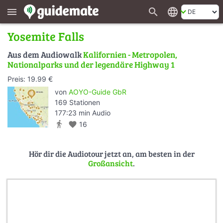
search
language
menu
Yosemite Falls
Aus dem Audiowalk
Kalifornien - Metropolen,
Nationalparks und der legendäre Highway 1
Preis: 19.99 €
von
AOYO-Guide GbR
169 Stationen
177:23 min Audio
directions_walk
favorite
16
Hör dir die Audiotour jetzt an, am besten in der
Großansicht
.