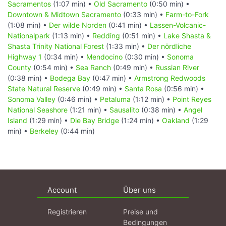
Sacramentos
(1:07 min) •
Old Sacramento
(0:50 min) •
Downtown & Midtown Sacramento
(0:33 min) •
Farm-to-Fork
(1:08 min) •
Der wilde Norden
(0:41 min) •
Lassen-Volcanic-
Nationalpark
(1:13 min) •
Redding
(0:51 min) •
Lake Shasta &
Shasta Trinity National Forest
(1:33 min) •
Der nördliche
Highway 1
(0:34 min) •
Mendocino
(0:30 min) •
Sonoma
County
(0:54 min) •
Sea Ranch
(0:49 min) •
Russian River
(0:38 min) •
Bodega Bay
(0:47 min) •
Armstrong Redwoods
State Natural Reserve
(0:49 min) •
Santa Rosa
(0:56 min) •
Sonoma Valley
(0:46 min) •
Petaluma
(1:12 min) •
Point Reyes
National Seashore
(1:21 min) •
Sausalito
(0:38 min) •
Angel
Island
(1:29 min) •
Die Bay Bridge
(1:24 min) •
Oakland
(1:29
min) •
Berkeley
(0:44 min)
Account
Über uns
Registrieren
Preise und
Bedingungen