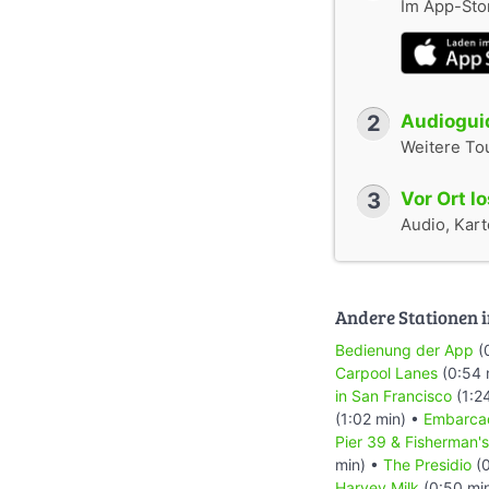
Im App-Stor
2
Audioguid
Weitere To
3
Vor Ort l
Audio, Karte
Andere Stationen i
Bedienung der App
(
Carpool Lanes
(0:54 
in San Francisco
(1:2
(1:02 min) •
Embarca
Pier 39 & Fisherman'
min) •
The Presidio
(0
Harvey Milk
(0:50 mi