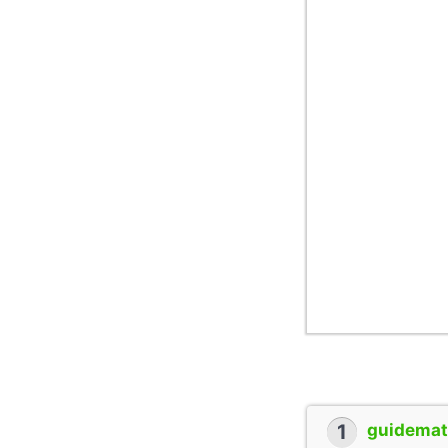
1
guidemate