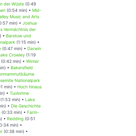
in der Wüste
(0:49
men
(0:54 min) •
Mid-
alley Music and Arts
0:57 min) •
Joshua
s Vermächtnis der
) •
Barstow und
onalpark
(1:15 min) •
e
(0:47 min) •
Darwin
Lake Crowley
(1:19
(0:42 min) •
Winter
in) •
Bakersfield
senmammutbäume
semite Nationalpark
01 min) •
Hoch hinaus
in) •
Tuolomne
(1:53 min) •
Lake
in) •
Die Geschichte
o
(0:33 min) •
Farm-
n) •
Redding
(0:51
0:34 min) •
er
(0:38 min) •