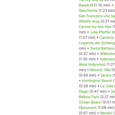
Baseball
(1:16 min) •
Geschichte
(1:23 min
San Francisco und S
Wildlife Area
(0:27 mi
Carmel-by-the-Sea
(
min) •
Julia Pfeiffer 
(1:07 min) •
Cambria
Legende der Schlan
min) •
Santa Barbara
(0:47 min) •
Willkomm
(1:30 min) •
Hollywoo
West Hollywood
(1:27
min) •
Beverly Hills
(0
(0:59 min) •
Venice
(1
•
Huntington Beach
(
(0:39 min) •
La Jolla
Diego
(0:47 min) •
Sa
Balboa Park
(2:27 mi
Ocean Beach
(0:51 m
Monument
(1:08 min)
(0:47 min) •
Mexiko
(