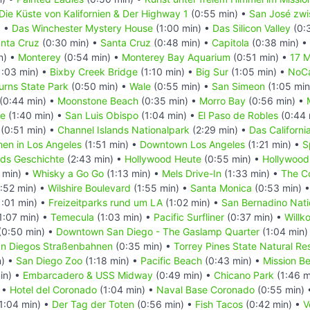
Die Küste von Kalifornien & Der Highway 1
(0:55 min) •
San José zwi
) •
Das Winchester Mystery House
(1:00 min) •
Das Silicon Valley
(0:
anta Cruz
(0:30 min) •
Santa Cruz
(0:48 min) •
Capitola
(0:38 min) •
n) •
Monterey
(0:54 min) •
Monterey Bay Aquarium
(0:51 min) •
17 M
1:03 min) •
Bixby Creek Bridge
(1:10 min) •
Big Sur
(1:05 min) •
NoCa
Burns State Park
(0:50 min) •
Wale
(0:55 min) •
San Simeon
(1:05 min
(0:44 min) •
Moonstone Beach
(0:35 min) •
Morro Bay
(0:56 min) •
ge
(1:40 min) •
San Luis Obispo
(1:04 min) •
El Paso de Robles
(0:44 
(0:51 min) •
Channel Islands Nationalpark
(2:29 min) •
Das Californi
en in Los Angeles
(1:51 min) •
Downtown Los Angeles
(1:21 min) •
S
ds Geschichte
(2:43 min) •
Hollywood Heute
(0:55 min) •
Hollywood 
 min) •
Whisky a Go Go
(1:13 min) •
Mels Drive-In
(1:33 min) •
The C
:52 min) •
Wilshire Boulevard
(1:55 min) •
Santa Monica
(0:53 min) 
:01 min) •
Freizeitparks rund um LA
(1:02 min) •
San Bernadino Nati
1:07 min) •
Temecula
(1:03 min) •
Pacific Surfliner
(0:37 min) •
Willk
(0:50 min) •
Downtown San Diego - The Gaslamp Quarter
(1:04 min)
n Diegos Straßenbahnen
(0:35 min) •
Torrey Pines State Natural Re
n) •
San Diego Zoo
(1:18 min) •
Pacific Beach
(0:43 min) •
Mission B
in) •
Embarcadero & USS Midway
(0:49 min) •
Chicano Park
(1:46 m
 •
Hotel del Coronado
(1:04 min) •
Naval Base Coronado
(0:55 min)
1:04 min) •
Der Tag der Toten
(0:56 min) •
Fish Tacos
(0:42 min) •
V