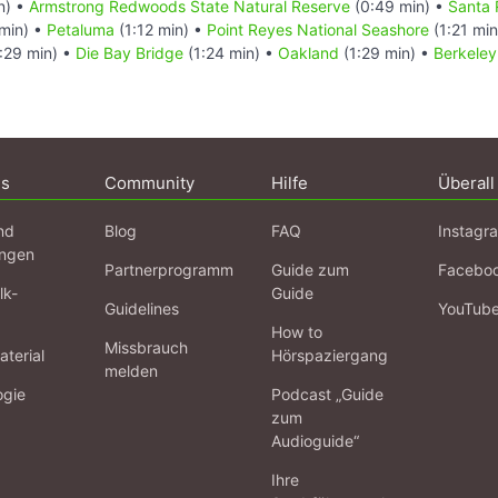
n) •
Armstrong Redwoods State Natural Reserve
(0:49 min) •
Santa 
min) •
Petaluma
(1:12 min) •
Point Reyes National Seashore
(1:21 mi
:29 min) •
Die Bay Bridge
(1:24 min) •
Oakland
(1:29 min) •
Berkeley
ns
Community
Hilfe
Überall
nd
Blog
FAQ
Instagr
ngen
Partnerprogramm
Guide zum
Facebo
lk-
Guide
Guidelines
YouTub
How to
Missbrauch
terial
Hörspaziergang
melden
ogie
Podcast „Guide
zum
Audioguide“
Ihre