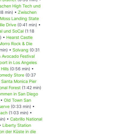
schen High Tech und
38 min) •
Zwischen
Moss Landing State
ile Drive
(0:41 min) •
l und SoCal
(1:18
) •
Hearst Castle
Morro Rock & Die
min) •
Solvang
(0:31
a Avocado Festival
port in Los Angeles
Hills
(0:56 min) •
omedy Store
(0:37
•
Santa Monica Pier
onal Forest
(1:42 min)
ommen in San Diego
 •
Old Town San
serve
(0:33 min) •
each
(1:03 min) •
in) •
Cabrillo National
 •
Liberty Station
on der Küste in die