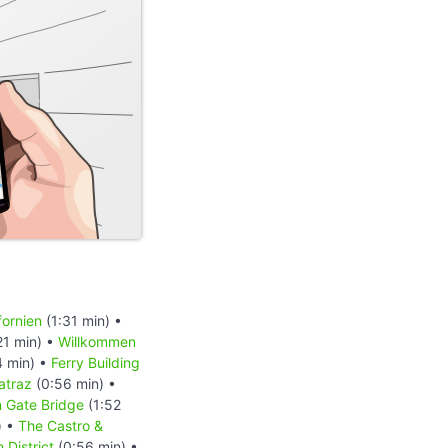
fornien
(1:31 min) •
21 min) •
Willkommen
4 min) •
Ferry Building
atraz
(0:56 min) •
n Gate Bridge
(1:52
) •
The Castro &
 District
(0:56 min) •