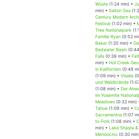
Wüste
(1:24 min) •
Ju
min) •
Salton Sea
(1:
Century Modern Archi
Festival
(1:02 min) •
M
Tree Nationalpark
(1:
Familie Ryan
(0:52 mi
Baker
(1:20 min) •
Di
Badwater Basin
(0:44
Falls
(0:39 min) •
Fat
min) •
Hot Creek Geol
in Kalifornien
(0:49 m
(1:09 min) •
Visalia
(0
und Waldbrände
(1:0
(1:08 min) •
Der Ahw
im Yosemite National
Meadows
(0:32 min)
Tahoe
(1:09 min) •
Ca
Sacramentos
(1:07 m
to-Fork
(1:08 min) •
D
min) •
Lake Shasta & 
Mendocino
(0:30 min