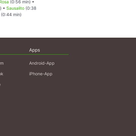
Rosa
(0:56 min) •
n) •
Sausalito
(0:38
(0:44 min)
Apps
am
Android-App
ok
iPhone-App
e