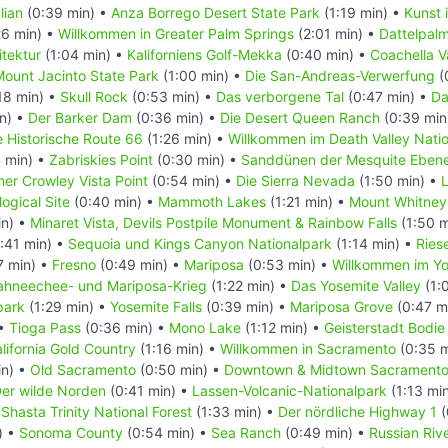
lian
(0:39 min) •
Anza Borrego Desert State Park
(1:19 min) •
Kunst 
26 min) •
Willkommen in Greater Palm Springs
(2:01 min) •
Dattelpal
tektur
(1:04 min) •
Kaliforniens Golf-Mekka
(0:40 min) •
Coachella V
ount Jacinto State Park
(1:00 min) •
Die San-Andreas-Verwerfung
(
18 min) •
Skull Rock
(0:53 min) •
Das verborgene Tal
(0:47 min) •
Da
n) •
Der Barker Dam
(0:36 min) •
Die Desert Queen Ranch
(0:39 min
e Historische Route 66
(1:26 min) •
Willkommen im Death Valley Nati
 min) •
Zabriskies Point
(0:30 min) •
Sanddünen der Mesquite Eben
her Crowley Vista Point
(0:54 min) •
Die Sierra Nevada
(1:50 min) •
ogical Site
(0:40 min) •
Mammoth Lakes
(1:21 min) •
Mount Whitney
in) •
Minaret Vista, Devils Postpile Monument & Rainbow Falls
(1:50 m
:41 min) •
Sequoia und Kings Canyon Nationalpark
(1:14 min) •
Rie
7 min) •
Fresno
(0:49 min) •
Mariposa
(0:53 min) •
Willkommen im Yo
ahneechee- und Mariposa-Krieg
(1:22 min) •
Das Yosemite Valley
(1:
park
(1:29 min) •
Yosemite Falls
(0:39 min) •
Mariposa Grove
(0:47 m
 •
Tioga Pass
(0:36 min) •
Mono Lake
(1:12 min) •
Geisterstadt Bodie
lifornia Gold Country
(1:16 min) •
Willkommen in Sacramento
(0:35 m
in) •
Old Sacramento
(0:50 min) •
Downtown & Midtown Sacrament
er wilde Norden
(0:41 min) •
Lassen-Volcanic-Nationalpark
(1:13 mi
Shasta Trinity National Forest
(1:33 min) •
Der nördliche Highway 1
(
) •
Sonoma County
(0:54 min) •
Sea Ranch
(0:49 min) •
Russian Riv