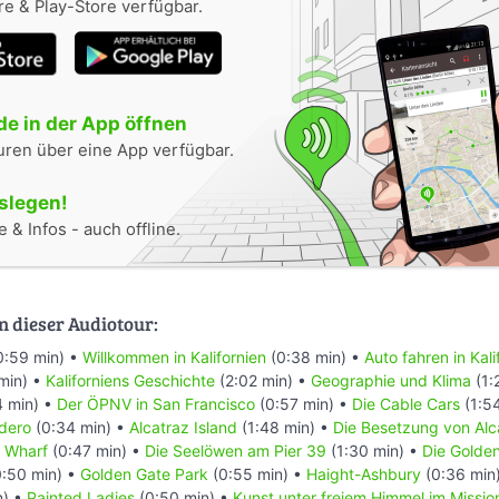
e & Play-Store verfügbar.
e in der App öffnen
uren über eine App verfügbar.
oslegen!
 & Infos - auch offline.
n dieser Audiotour:
0:59 min) •
Willkommen in Kalifornien
(0:38 min) •
Auto fahren in Kali
min) •
Kaliforniens Geschichte
(2:02 min) •
Geographie und Klima
(1:
4 min) •
Der ÖPNV in San Francisco
(0:57 min) •
Die Cable Cars
(1:5
dero
(0:34 min) •
Alcatraz Island
(1:48 min) •
Die Besetzung von Alc
s Wharf
(0:47 min) •
Die Seelöwen am Pier 39
(1:30 min) •
Die Golde
:50 min) •
Golden Gate Park
(0:55 min) •
Haight-Ashbury
(0:36 min
n) •
Painted Ladies
(0:50 min) •
Kunst unter freiem Himmel im Mission