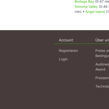
Bodega Bay
(0:47 mi
Sonoma Valley
(0:46 
min) •
Angel Island
(1
Account
Über u
Registrieren
Preise u
Bedingu
Login
Audiowa
Award
Pressema
Technol