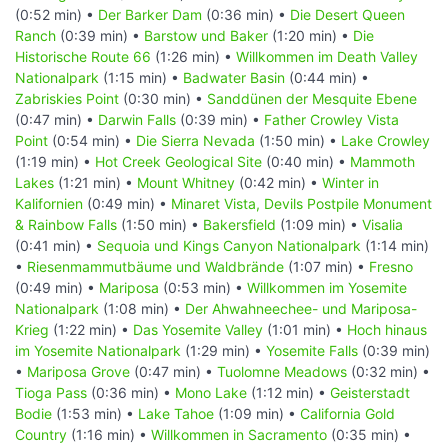
(0:52 min) •
Der Barker Dam
(0:36 min) •
Die Desert Queen
Ranch
(0:39 min) •
Barstow und Baker
(1:20 min) •
Die
Historische Route 66
(1:26 min) •
Willkommen im Death Valley
Nationalpark
(1:15 min) •
Badwater Basin
(0:44 min) •
Zabriskies Point
(0:30 min) •
Sanddünen der Mesquite Ebene
(0:47 min) •
Darwin Falls
(0:39 min) •
Father Crowley Vista
Point
(0:54 min) •
Die Sierra Nevada
(1:50 min) •
Lake Crowley
(1:19 min) •
Hot Creek Geological Site
(0:40 min) •
Mammoth
Lakes
(1:21 min) •
Mount Whitney
(0:42 min) •
Winter in
Kalifornien
(0:49 min) •
Minaret Vista, Devils Postpile Monument
& Rainbow Falls
(1:50 min) •
Bakersfield
(1:09 min) •
Visalia
(0:41 min) •
Sequoia und Kings Canyon Nationalpark
(1:14 min)
•
Riesenmammutbäume und Waldbrände
(1:07 min) •
Fresno
(0:49 min) •
Mariposa
(0:53 min) •
Willkommen im Yosemite
Nationalpark
(1:08 min) •
Der Ahwahneechee- und Mariposa-
Krieg
(1:22 min) •
Das Yosemite Valley
(1:01 min) •
Hoch hinaus
im Yosemite Nationalpark
(1:29 min) •
Yosemite Falls
(0:39 min)
•
Mariposa Grove
(0:47 min) •
Tuolomne Meadows
(0:32 min) •
Tioga Pass
(0:36 min) •
Mono Lake
(1:12 min) •
Geisterstadt
Bodie
(1:53 min) •
Lake Tahoe
(1:09 min) •
California Gold
Country
(1:16 min) •
Willkommen in Sacramento
(0:35 min) •