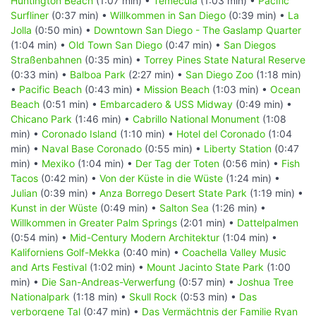
Huntington Beach
(1:07 min) •
Temecula
(1:03 min) •
Pacific
Surfliner
(0:37 min) •
Willkommen in San Diego
(0:39 min) •
La
Jolla
(0:50 min) •
Downtown San Diego - The Gaslamp Quarter
(1:04 min) •
Old Town San Diego
(0:47 min) •
San Diegos
Straßenbahnen
(0:35 min) •
Torrey Pines State Natural Reserve
(0:33 min) •
Balboa Park
(2:27 min) •
San Diego Zoo
(1:18 min)
•
Pacific Beach
(0:43 min) •
Mission Beach
(1:03 min) •
Ocean
Beach
(0:51 min) •
Embarcadero & USS Midway
(0:49 min) •
Chicano Park
(1:46 min) •
Cabrillo National Monument
(1:08
min) •
Coronado Island
(1:10 min) •
Hotel del Coronado
(1:04
min) •
Naval Base Coronado
(0:55 min) •
Liberty Station
(0:47
min) •
Mexiko
(1:04 min) •
Der Tag der Toten
(0:56 min) •
Fish
Tacos
(0:42 min) •
Von der Küste in die Wüste
(1:24 min) •
Julian
(0:39 min) •
Anza Borrego Desert State Park
(1:19 min) •
Kunst in der Wüste
(0:49 min) •
Salton Sea
(1:26 min) •
Willkommen in Greater Palm Springs
(2:01 min) •
Dattelpalmen
(0:54 min) •
Mid-Century Modern Architektur
(1:04 min) •
Kaliforniens Golf-Mekka
(0:40 min) •
Coachella Valley Music
and Arts Festival
(1:02 min) •
Mount Jacinto State Park
(1:00
min) •
Die San-Andreas-Verwerfung
(0:57 min) •
Joshua Tree
Nationalpark
(1:18 min) •
Skull Rock
(0:53 min) •
Das
verborgene Tal
(0:47 min) •
Das Vermächtnis der Familie Ryan