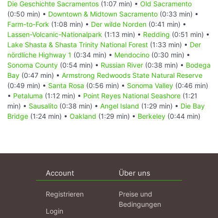
Die Geschichte Sacramentos
(1:07 min) •
Old Sacramento
(0:50 min) •
Downtown & Midtown Sacramento
(0:33 min) •
Farm-to-Fork
(1:08 min) •
Der wilde Norden
(0:41 min) •
Lassen-Volcanic-Nationalpark
(1:13 min) •
Redding
(0:51 min) •
Lake Shasta & Shasta Trinity National Forest
(1:33 min) •
Der
nördliche Highway 1
(0:34 min) •
Mendocino
(0:30 min) •
Sonoma County
(0:54 min) •
Russian River
(0:38 min) •
Bodega
Bay
(0:47 min) •
Armstrong Redwoods State Natural Reserve
(0:49 min) •
Santa Rosa
(0:56 min) •
Sonoma Valley
(0:46 min)
•
Petaluma
(1:12 min) •
Point Reyes National Seashore
(1:21
min) •
Sausalito
(0:38 min) •
Angel Island
(1:29 min) •
Die Bay
Bridge
(1:24 min) •
Oakland
(1:29 min) •
Berkeley
(0:44 min)
Account
Über uns
Registrieren
Preise und
Bedingungen
Login