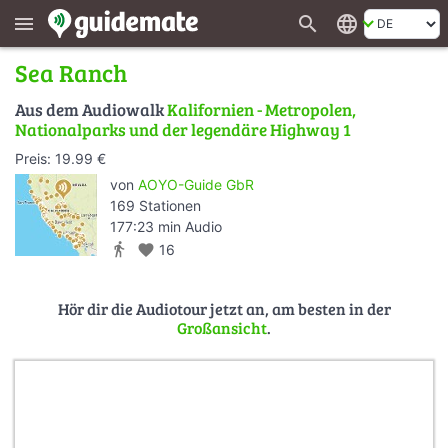
search
language
menu
Sea Ranch
Aus dem Audiowalk
Kalifornien - Metropolen,
Nationalparks und der legendäre Highway 1
Preis: 19.99 €
von
AOYO-Guide GbR
169 Stationen
177:23 min Audio
directions_walk
favorite
16
Hör dir die Audiotour jetzt an, am besten in der
Großansicht
.