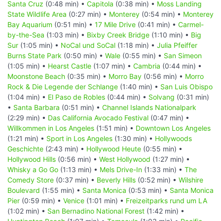
Santa Cruz
(0:48 min) •
Capitola
(0:38 min) •
Moss Landing
State Wildlife Area
(0:27 min) •
Monterey
(0:54 min) •
Monterey
Bay Aquarium
(0:51 min) •
17 Mile Drive
(0:41 min) •
Carmel-
by-the-Sea
(1:03 min) •
Bixby Creek Bridge
(1:10 min) •
Big
Sur
(1:05 min) •
NoCal und SoCal
(1:18 min) •
Julia Pfeiffer
Burns State Park
(0:50 min) •
Wale
(0:55 min) •
San Simeon
(1:05 min) •
Hearst Castle
(1:07 min) •
Cambria
(0:44 min) •
Moonstone Beach
(0:35 min) •
Morro Bay
(0:56 min) •
Morro
Rock & Die Legende der Schlange
(1:40 min) •
San Luis Obispo
(1:04 min) •
El Paso de Robles
(0:44 min) •
Solvang
(0:31 min)
•
Santa Barbara
(0:51 min) •
Channel Islands Nationalpark
(2:29 min) •
Das California Avocado Festival
(0:47 min) •
Willkommen in Los Angeles
(1:51 min) •
Downtown Los Angeles
(1:21 min) •
Sport in Los Angeles
(1:30 min) •
Hollywoods
Geschichte
(2:43 min) •
Hollywood Heute
(0:55 min) •
Hollywood Hills
(0:56 min) •
West Hollywood
(1:27 min) •
Whisky a Go Go
(1:13 min) •
Mels Drive-In
(1:33 min) •
The
Comedy Store
(0:37 min) •
Beverly Hills
(0:52 min) •
Wilshire
Boulevard
(1:55 min) •
Santa Monica
(0:53 min) •
Santa Monica
Pier
(0:59 min) •
Venice
(1:01 min) •
Freizeitparks rund um LA
(1:02 min) •
San Bernadino National Forest
(1:42 min) •