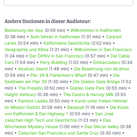
Andere Stationen in dieser Audiotour:
Bedienung der App
(0:59 min) •
Willkommen in Kalifornien
(0:38 min) •
Auto fahren in Kalifornien
(1:31 min) •
Carpool
Lanes
(0:54 min) •
Kaliforniens Geschichte
(2:02 min) •
Geographie und Klima
(1:21 min) •
Willkommen in San Francisco
(1:24 min) •
Der ÖPNV in San Francisco
(0:57 min) •
Die Cable
Cars
(1:54 min) •
Ferry Building
(1:02 min) •
Embarcadero
(0:34
min) •
Alcatraz Island
(1:48 min) •
Die Besetzung von Alcatraz
(0:56 min) •
Pier 39 & Fisherman's Wharf
(0:47 min) •
Die
Seelöwen am Pier 39
(1:30 min) •
Die Golden Gate Bridge
(1:52
min) •
The Presidio
(0:50 min) •
Golden Gate Park
(0:55 min) •
Haight-Ashbury
(0:36 min) •
The Castro & Harvey Milk
(0:50
min) •
Painted Ladies
(0:50 min) •
Kunst unter freiem Himmel
im Mission District
(0:56 min) •
Baseball
(1:16 min) •
Die Küste
von Kalifornien & Der Highway 1
(0:55 min) •
San José
zwischen High Tech und Geschichte
(1:23 min) •
Das
Winchester Mystery House
(1:00 min) •
Das Silicon Valley
(0:38
min) •
Zwischen San Francisco und Santa Cruz
(0:30 min) •