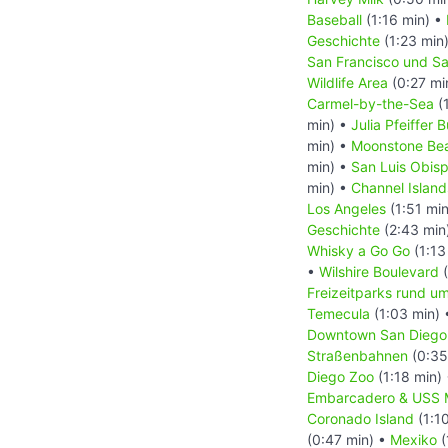
Baseball
(1:16 min) •
Geschichte
(1:23 min
San Francisco und S
Wildlife Area
(0:27 mi
Carmel-by-the-Sea
(
min) •
Julia Pfeiffer 
min) •
Moonstone Be
min) •
San Luis Obis
min) •
Channel Island
Los Angeles
(1:51 mi
Geschichte
(2:43 min
Whisky a Go Go
(1:13
•
Wilshire Boulevard
(
Freizeitparks rund u
Temecula
(1:03 min)
Downtown San Diego 
Straßenbahnen
(0:35
Diego Zoo
(1:18 min)
Embarcadero & USS 
Coronado Island
(1:1
(0:47 min) •
Mexiko
(