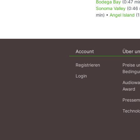
Bodega Bay
(0:47 mi
Sonoma Valley
(0:46 
min) •
Angel Island
(1
Account
Über u
Registrieren
Preise u
Bedingu
Login
Audiowa
Award
Pressema
Technol