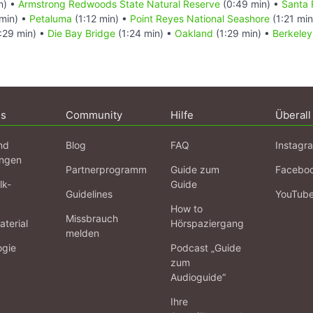
n) •
Armstrong Redwoods State Natural Reserve
(0:49 min) •
Santa 
min) •
Petaluma
(1:12 min) •
Point Reyes National Seashore
(1:21 mi
:29 min) •
Die Bay Bridge
(1:24 min) •
Oakland
(1:29 min) •
Berkeley
ns
Community
Hilfe
Überall
nd
Blog
FAQ
Instagr
ngen
Partnerprogramm
Guide zum
Facebo
lk-
Guide
Guidelines
YouTub
How to
Missbrauch
terial
Hörspaziergang
melden
ogie
Podcast „Guide
zum
Audioguide“
Ihre