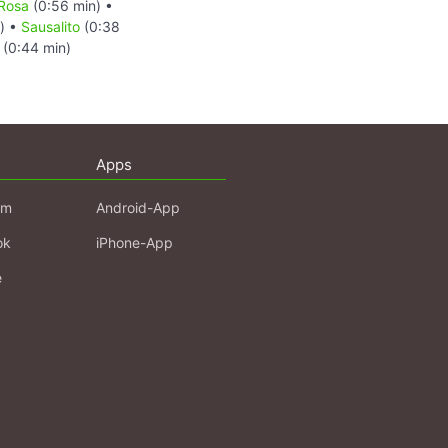
Rosa
(0:56 min) •
n) •
Sausalito
(0:38
(0:44 min)
Apps
am
Android-App
ok
iPhone-App
e