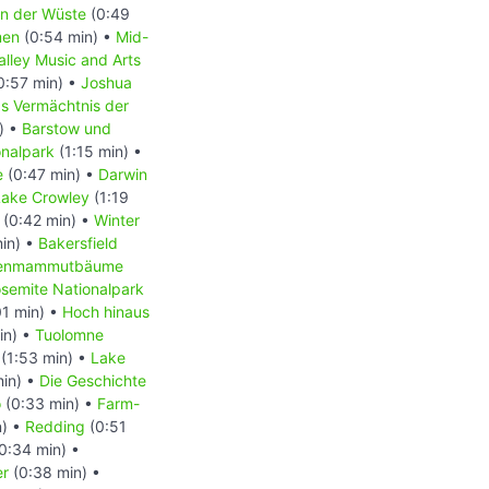
in der Wüste
(0:49
men
(0:54 min) •
Mid-
alley Music and Arts
0:57 min) •
Joshua
s Vermächtnis der
) •
Barstow und
onalpark
(1:15 min) •
e
(0:47 min) •
Darwin
Lake Crowley
(1:19
(0:42 min) •
Winter
in) •
Bakersfield
senmammutbäume
semite Nationalpark
01 min) •
Hoch hinaus
in) •
Tuolomne
(1:53 min) •
Lake
in) •
Die Geschichte
o
(0:33 min) •
Farm-
n) •
Redding
(0:51
0:34 min) •
er
(0:38 min) •