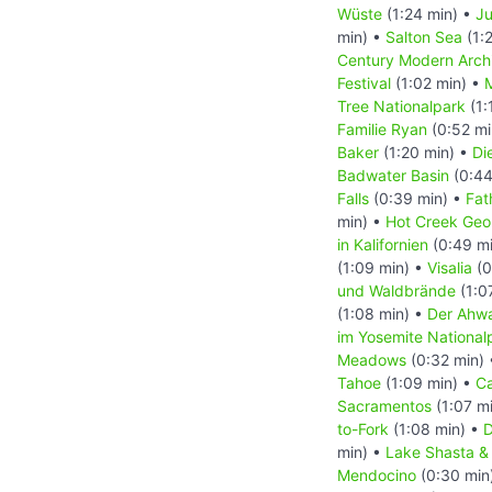
Wüste
(1:24 min) •
Ju
min) •
Salton Sea
(1:
Century Modern Archi
Festival
(1:02 min) •
M
Tree Nationalpark
(1:
Familie Ryan
(0:52 mi
Baker
(1:20 min) •
Di
Badwater Basin
(0:44
Falls
(0:39 min) •
Fat
min) •
Hot Creek Geol
in Kalifornien
(0:49 m
(1:09 min) •
Visalia
(0
und Waldbrände
(1:0
(1:08 min) •
Der Ahw
im Yosemite National
Meadows
(0:32 min)
Tahoe
(1:09 min) •
Ca
Sacramentos
(1:07 m
to-Fork
(1:08 min) •
D
min) •
Lake Shasta & 
Mendocino
(0:30 min