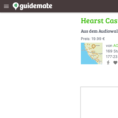
menu
Hearst Cas
Aus dem Audiowa
Preis: 19.99 €
von
AO
169 St
177:23
directions_walk
favorite