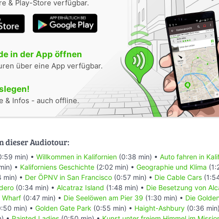
e & Play-Store verfügbar.
e in der App öffnen
uren über eine App verfügbar.
oslegen!
 & Infos - auch offline.
n dieser Audiotour:
0:59 min) •
Willkommen in Kalifornien
(0:38 min) •
Auto fahren in Kali
min) •
Kaliforniens Geschichte
(2:02 min) •
Geographie und Klima
(1:
4 min) •
Der ÖPNV in San Francisco
(0:57 min) •
Die Cable Cars
(1:5
dero
(0:34 min) •
Alcatraz Island
(1:48 min) •
Die Besetzung von Alc
s Wharf
(0:47 min) •
Die Seelöwen am Pier 39
(1:30 min) •
Die Golde
:50 min) •
Golden Gate Park
(0:55 min) •
Haight-Ashbury
(0:36 min
n) •
Painted Ladies
(0:50 min) •
Kunst unter freiem Himmel im Mission