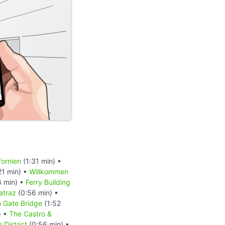
fornien
(1:31 min) •
21 min) •
Willkommen
4 min) •
Ferry Building
atraz
(0:56 min) •
n Gate Bridge
(1:52
) •
The Castro &
 District
(0:56 min) •