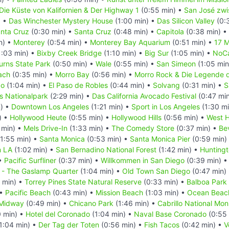
Die Küste von Kalifornien & Der Highway 1
(0:55 min) •
San José zwi
) •
Das Winchester Mystery House
(1:00 min) •
Das Silicon Valley
(0:
anta Cruz
(0:30 min) •
Santa Cruz
(0:48 min) •
Capitola
(0:38 min) •
n) •
Monterey
(0:54 min) •
Monterey Bay Aquarium
(0:51 min) •
17 M
1:03 min) •
Bixby Creek Bridge
(1:10 min) •
Big Sur
(1:05 min) •
NoCa
Burns State Park
(0:50 min) •
Wale
(0:55 min) •
San Simeon
(1:05 min
ach
(0:35 min) •
Morro Bay
(0:56 min) •
Morro Rock & Die Legende 
po
(1:04 min) •
El Paso de Robles
(0:44 min) •
Solvang
(0:31 min) •
S
s Nationalpark
(2:29 min) •
Das California Avocado Festival
(0:47 mi
n) •
Downtown Los Angeles
(1:21 min) •
Sport in Los Angeles
(1:30 m
) •
Hollywood Heute
(0:55 min) •
Hollywood Hills
(0:56 min) •
West 
 min) •
Mels Drive-In
(1:33 min) •
The Comedy Store
(0:37 min) •
Bev
1:55 min) •
Santa Monica
(0:53 min) •
Santa Monica Pier
(0:59 min)
m LA
(1:02 min) •
San Bernadino National Forest
(1:42 min) •
Hunting
 •
Pacific Surfliner
(0:37 min) •
Willkommen in San Diego
(0:39 min) 
- The Gaslamp Quarter
(1:04 min) •
Old Town San Diego
(0:47 min)
 min) •
Torrey Pines State Natural Reserve
(0:33 min) •
Balboa Park
 •
Pacific Beach
(0:43 min) •
Mission Beach
(1:03 min) •
Ocean Beac
Midway
(0:49 min) •
Chicano Park
(1:46 min) •
Cabrillo National Mo
0 min) •
Hotel del Coronado
(1:04 min) •
Naval Base Coronado
(0:55 
1:04 min) •
Der Tag der Toten
(0:56 min) •
Fish Tacos
(0:42 min) •
V