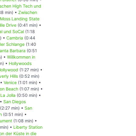
schen High Tech und
38 min) •
Zwischen
Moss Landing State
ile Drive
(0:41 min) •
l und SoCal
(1:18
) •
Cambria
(0:44
der Schlange
(1:40
anta Barbara
(0:51
n) •
Willkommen in
in) •
Hollywoods
Hollywood
(1:27 min) •
erly Hills
(0:52 min)
 •
Venice
(1:01 min) •
ton Beach
(1:07 min) •
•
La Jolla
(0:50 min) •
 •
San Diegos
(2:27 min) •
San
h
(0:51 min) •
nument
(1:08 min) •
min) •
Liberty Station
on der Küste in die