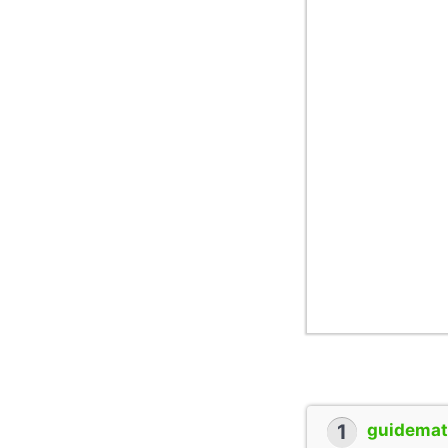
1
guidemate