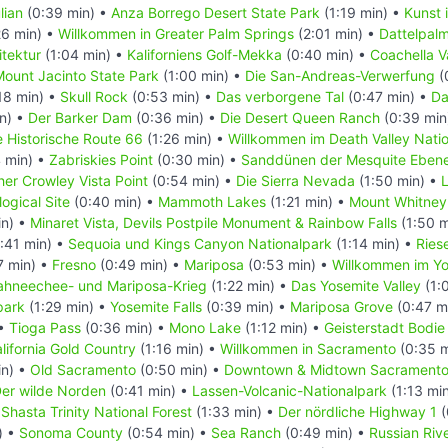
lian
(0:39 min) •
Anza Borrego Desert State Park
(1:19 min) •
Kunst 
26 min) •
Willkommen in Greater Palm Springs
(2:01 min) •
Dattelpal
tektur
(1:04 min) •
Kaliforniens Golf-Mekka
(0:40 min) •
Coachella V
ount Jacinto State Park
(1:00 min) •
Die San-Andreas-Verwerfung
(
18 min) •
Skull Rock
(0:53 min) •
Das verborgene Tal
(0:47 min) •
Da
n) •
Der Barker Dam
(0:36 min) •
Die Desert Queen Ranch
(0:39 min
e Historische Route 66
(1:26 min) •
Willkommen im Death Valley Nati
 min) •
Zabriskies Point
(0:30 min) •
Sanddünen der Mesquite Eben
her Crowley Vista Point
(0:54 min) •
Die Sierra Nevada
(1:50 min) •
ogical Site
(0:40 min) •
Mammoth Lakes
(1:21 min) •
Mount Whitney
in) •
Minaret Vista, Devils Postpile Monument & Rainbow Falls
(1:50 m
:41 min) •
Sequoia und Kings Canyon Nationalpark
(1:14 min) •
Rie
7 min) •
Fresno
(0:49 min) •
Mariposa
(0:53 min) •
Willkommen im Yo
ahneechee- und Mariposa-Krieg
(1:22 min) •
Das Yosemite Valley
(1:
park
(1:29 min) •
Yosemite Falls
(0:39 min) •
Mariposa Grove
(0:47 m
 •
Tioga Pass
(0:36 min) •
Mono Lake
(1:12 min) •
Geisterstadt Bodie
lifornia Gold Country
(1:16 min) •
Willkommen in Sacramento
(0:35 m
in) •
Old Sacramento
(0:50 min) •
Downtown & Midtown Sacrament
er wilde Norden
(0:41 min) •
Lassen-Volcanic-Nationalpark
(1:13 mi
Shasta Trinity National Forest
(1:33 min) •
Der nördliche Highway 1
(
) •
Sonoma County
(0:54 min) •
Sea Ranch
(0:49 min) •
Russian Riv