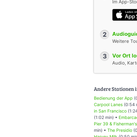
Im App-Stor
2
Audioguid
Weitere To
3
Vor Ort l
Audio, Karte
Andere Stationen i
Bedienung der App
(
Carpool Lanes
(0:54 
in San Francisco
(1:2
(1:02 min) •
Embarca
Pier 39 & Fisherman'
min) •
The Presidio
(0
Harvey Milk
(0:50 mi