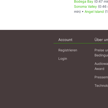
Bodega Bay
(0:47 mi
Sonoma Valley
(0:46 
min) •
Angel Island
(1
Account
Über u
Registrieren
Preise u
Bedingu
Login
Audiowa
Award
Pressema
Technol