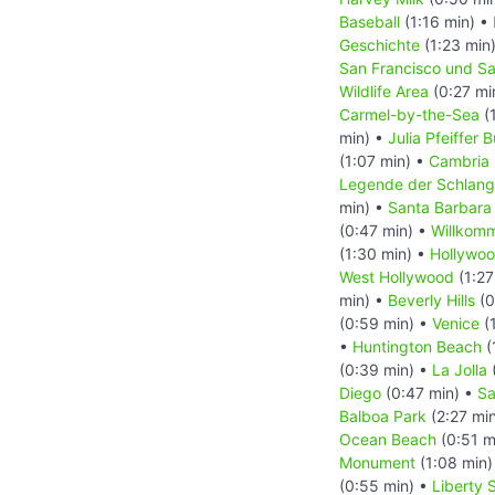
Baseball
(1:16 min) •
Geschichte
(1:23 min
San Francisco und S
Wildlife Area
(0:27 mi
Carmel-by-the-Sea
(
min) •
Julia Pfeiffer 
(1:07 min) •
Cambria
Legende der Schlan
min) •
Santa Barbara
(0:47 min) •
Willkomm
(1:30 min) •
Hollywoo
West Hollywood
(1:27
min) •
Beverly Hills
(0
(0:59 min) •
Venice
(1
•
Huntington Beach
(
(0:39 min) •
La Jolla
Diego
(0:47 min) •
Sa
Balboa Park
(2:27 mi
Ocean Beach
(0:51 m
Monument
(1:08 min)
(0:55 min) •
Liberty 