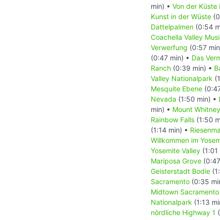
min) •
Von der Küste 
Kunst in der Wüste
(0
Dattelpalmen
(0:54 m
Coachella Valley Musi
Verwerfung
(0:57 min
(0:47 min) •
Das Verm
Ranch
(0:39 min) •
B
Valley Nationalpark
(1
Mesquite Ebene
(0:4
Nevada
(1:50 min) •
min) •
Mount Whitne
Rainbow Falls
(1:50 m
(1:14 min) •
Riesenm
Willkommen im Yosem
Yosemite Valley
(1:01
Mariposa Grove
(0:47
Geisterstadt Bodie
(1
Sacramento
(0:35 mi
Midtown Sacramento
Nationalpark
(1:13 mi
nördliche Highway 1
(