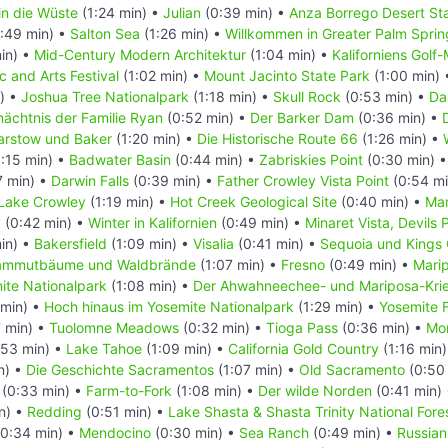
in die Wüste
(1:24 min) •
Julian
(0:39 min) •
Anza Borrego Desert St
:49 min) •
Salton Sea
(1:26 min) •
Willkommen in Greater Palm Sprin
in) •
Mid-Century Modern Architektur
(1:04 min) •
Kaliforniens Golf
c and Arts Festival
(1:02 min) •
Mount Jacinto State Park
(1:00 min)
) •
Joshua Tree Nationalpark
(1:18 min) •
Skull Rock
(0:53 min) •
Da
ächtnis der Familie Ryan
(0:52 min) •
Der Barker Dam
(0:36 min) •
arstow und Baker
(1:20 min) •
Die Historische Route 66
(1:26 min) •
:15 min) •
Badwater Basin
(0:44 min) •
Zabriskies Point
(0:30 min) 
7 min) •
Darwin Falls
(0:39 min) •
Father Crowley Vista Point
(0:54 mi
Lake Crowley
(1:19 min) •
Hot Creek Geological Site
(0:40 min) •
Ma
y
(0:42 min) •
Winter in Kalifornien
(0:49 min) •
Minaret Vista, Devils
in) •
Bakersfield
(1:09 min) •
Visalia
(0:41 min) •
Sequoia und Kings
ammutbäume und Waldbrände
(1:07 min) •
Fresno
(0:49 min) •
Mari
ite Nationalpark
(1:08 min) •
Der Ahwahneechee- und Mariposa-Kri
 min) •
Hoch hinaus im Yosemite Nationalpark
(1:29 min) •
Yosemite F
 min) •
Tuolomne Meadows
(0:32 min) •
Tioga Pass
(0:36 min) •
Mo
:53 min) •
Lake Tahoe
(1:09 min) •
California Gold Country
(1:16 min
n) •
Die Geschichte Sacramentos
(1:07 min) •
Old Sacramento
(0:50
(0:33 min) •
Farm-to-Fork
(1:08 min) •
Der wilde Norden
(0:41 min)
n) •
Redding
(0:51 min) •
Lake Shasta & Shasta Trinity National Fore
0:34 min) •
Mendocino
(0:30 min) •
Sea Ranch
(0:49 min) •
Russian