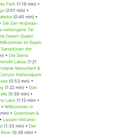
ate Park
(1:19 min) •
gs
(2:01 min) •
-Mekka
(0:40 min) •
 •
Die San-Andreas-
s verborgene Tal
Die Desert Queen
Willkommen im Death
•
Sanddünen der
n) •
Die Sierra
mmoth Lakes
(1:21
 Postpile Monument &
 Canyon Nationalpark
posa
(0:53 min) •
eg
(1:22 min) •
Das
alls
(0:39 min) •
no Lake
(1:12 min) •
) •
Willkommen in
 min) •
Downtown &
 •
Lassen-Volcanic-
st
(1:33 min) •
Der
 River
(0:38 min) •