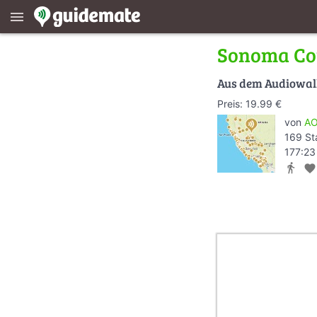
menu
Sonoma Co
Aus dem Audiowa
Preis: 19.99 €
von
AO
169 St
177:23
directions_walk
favorite