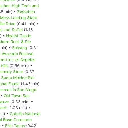
schen High Tech und
38 min) •
Zwischen
Moss Landing State
ile Drive
(0:41 min) •
l und SoCal
(1:18
) •
Hearst Castle
Morro Rock & Die
min) •
Solvang
(0:31
a Avocado Festival
port in Los Angeles
Hills
(0:56 min) •
omedy Store
(0:37
•
Santa Monica Pier
onal Forest
(1:42 min)
ommen in San Diego
 •
Old Town San
serve
(0:33 min) •
each
(1:03 min) •
in) •
Cabrillo National
l Base Coronado
) •
Fish Tacos
(0:42