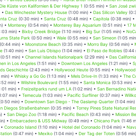
Die Küste von Kalifornien & Der Highway 1
(0:55 min) •
San José zwi
) •
Das Winchester Mystery House
(1:00 min) •
Das Silicon Valley
(0:
anta Cruz
(0:30 min) •
Santa Cruz
(0:48 min) •
Capitola
(0:38 min) •
n) •
Monterey
(0:54 min) •
Monterey Bay Aquarium
(0:51 min) •
17 M
1:03 min) •
Bixby Creek Bridge
(1:10 min) •
Big Sur
(1:05 min) •
NoCa
Burns State Park
(0:50 min) •
Wale
(0:55 min) •
San Simeon
(1:05 min
(0:44 min) •
Moonstone Beach
(0:35 min) •
Morro Bay
(0:56 min) •
ge
(1:40 min) •
San Luis Obispo
(1:04 min) •
El Paso de Robles
(0:44 
(0:51 min) •
Channel Islands Nationalpark
(2:29 min) •
Das Californi
en in Los Angeles
(1:51 min) •
Downtown Los Angeles
(1:21 min) •
S
ds Geschichte
(2:43 min) •
Hollywood Heute
(0:55 min) •
Hollywood 
 min) •
Whisky a Go Go
(1:13 min) •
Mels Drive-In
(1:33 min) •
The C
:52 min) •
Wilshire Boulevard
(1:55 min) •
Santa Monica
(0:53 min) 
:01 min) •
Freizeitparks rund um LA
(1:02 min) •
San Bernadino Nati
1:07 min) •
Temecula
(1:03 min) •
Pacific Surfliner
(0:37 min) •
Willk
(0:50 min) •
Downtown San Diego - The Gaslamp Quarter
(1:04 min)
n Diegos Straßenbahnen
(0:35 min) •
Torrey Pines State Natural Re
n) •
San Diego Zoo
(1:18 min) •
Pacific Beach
(0:43 min) •
Mission B
in) •
Embarcadero & USS Midway
(0:49 min) •
Chicano Park
(1:46 m
 •
Coronado Island
(1:10 min) •
Hotel del Coronado
(1:04 min) •
Nava
Station
(0:47 min) •
Mexiko
(1:04 min) •
Der Tag der Toten
(0:56 min