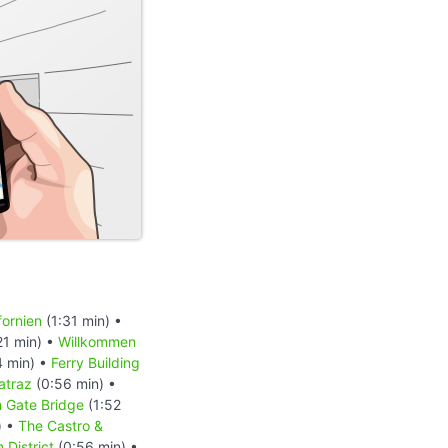
fornien
(1:31 min) •
21 min) •
Willkommen
4 min) •
Ferry Building
atraz
(0:56 min) •
n Gate Bridge
(1:52
) •
The Castro &
 District
(0:56 min) •