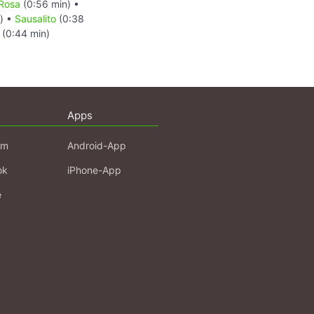
Rosa
(0:56 min) •
n) •
Sausalito
(0:38
(0:44 min)
Apps
am
Android-App
ok
iPhone-App
e