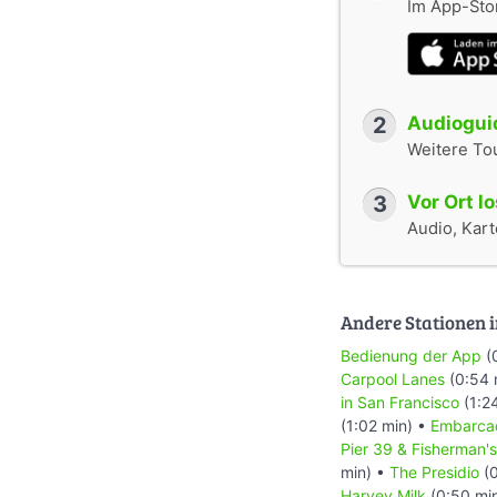
Im App-Stor
2
Audioguid
Weitere To
3
Vor Ort l
Audio, Karte
Andere Stationen i
Bedienung der App
(
Carpool Lanes
(0:54 
in San Francisco
(1:2
(1:02 min) •
Embarca
Pier 39 & Fisherman'
min) •
The Presidio
(0
Harvey Milk
(0:50 mi