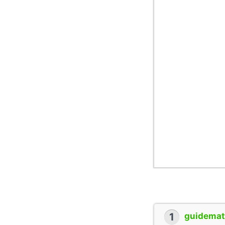
1
guidemate