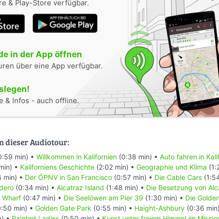
e & Play-Store verfügbar.
e in der App öffnen
uren über eine App verfügbar.
oslegen!
 & Infos - auch offline.
n dieser Audiotour:
0:59 min) •
Willkommen in Kalifornien
(0:38 min) •
Auto fahren in Kali
min) •
Kaliforniens Geschichte
(2:02 min) •
Geographie und Klima
(1:
4 min) •
Der ÖPNV in San Francisco
(0:57 min) •
Die Cable Cars
(1:5
dero
(0:34 min) •
Alcatraz Island
(1:48 min) •
Die Besetzung von Alc
s Wharf
(0:47 min) •
Die Seelöwen am Pier 39
(1:30 min) •
Die Golde
:50 min) •
Golden Gate Park
(0:55 min) •
Haight-Ashbury
(0:36 min
n) •
Painted Ladies
(0:50 min) •
Kunst unter freiem Himmel im Mission