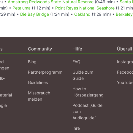
n) •
Armstrong Redwoods State Natural Reserve
(0:49 min) •
Santa 
min) •
Petaluma
(1:12 min) •
Point Reyes National Seashore
(1:21 mi
:29 min) •
Die Bay Bridge
(1:24 min) •
Oakland
(1:29 min) •
Berkeley
ns
Community
Hilfe
Überall
nd
Blog
FAQ
Instagr
ngen
Partnerprogramm
Guide zum
Facebo
lk-
Guide
Guidelines
YouTub
How to
Missbrauch
terial
Hörspaziergang
melden
ogie
Podcast „Guide
zum
Audioguide“
Ihre