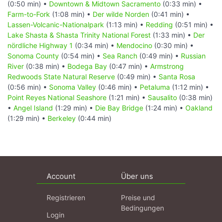
(0:50 min) •
Downtown & Midtown Sacramento
(0:33 min) •
Farm-to-Fork
(1:08 min) •
Der wilde Norden
(0:41 min) •
Lassen-Volcanic-Nationalpark
(1:13 min) •
Redding
(0:51 min) •
Lake Shasta & Shasta Trinity National Forest
(1:33 min) •
Der
nördliche Highway 1
(0:34 min) •
Mendocino
(0:30 min) •
Sonoma County
(0:54 min) •
Sea Ranch
(0:49 min) •
Russian
River
(0:38 min) •
Bodega Bay
(0:47 min) •
Armstrong
Redwoods State Natural Reserve
(0:49 min) •
Santa Rosa
(0:56 min) •
Sonoma Valley
(0:46 min) •
Petaluma
(1:12 min) •
Point Reyes National Seashore
(1:21 min) •
Sausalito
(0:38 min)
•
Angel Island
(1:29 min) •
Die Bay Bridge
(1:24 min) •
Oakland
(1:29 min) •
Berkeley
(0:44 min)
Account
Über uns
Registrieren
Preise und
Bedingungen
Login