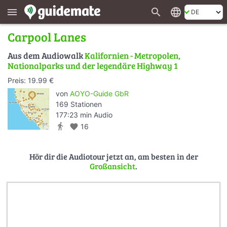
search
language
menu
Carpool Lanes
Aus dem Audiowalk
Kalifornien - Metropolen,
Nationalparks und der legendäre Highway 1
Preis: 19.99 €
von
AOYO-Guide GbR
169 Stationen
177:23 min Audio
directions_walk
favorite
16
Hör dir die Audiotour jetzt an, am besten in der
Großansicht
.