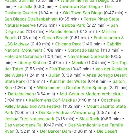
Pacific Surfliner
(0:37 min) •
Willkommen in San Diego
(0:39
min) •
La Jolla
(0:50 min) •
Downtown San Diego - The
Gaslamp Quarter
(1:04 min) •
Old Town San Diego
(0:47 min) •
San Diegos Straßenbahnen
(0:35 min) •
Torrey Pines State
Natural Reserve
(0:33 min) •
Balboa Park
(2:27 min) •
San
Diego Zoo
(1:18 min) •
Pacific Beach
(0:43 min) •
Mission
Beach
(1:03 min) •
Ocean Beach
(0:51 min) •
Embarcadero &
USS Midway
(0:49 min) •
Chicano Park
(1:46 min) •
Cabrillo
National Monument
(1:08 min) •
Coronado Island
(1:10 min) •
Hotel del Coronado
(1:04 min) •
Naval Base Coronado
(0:55
min) •
Liberty Station
(0:47 min) •
Mexiko
(1:04 min) •
Der Tag
der Toten
(0:56 min) •
Fish Tacos
(0:42 min) •
Von der Küste in
die Wüste
(1:24 min) •
Julian
(0:39 min) •
Anza Borrego Desert
State Park
(1:19 min) •
Kunst in der Wüste
(0:49 min) •
Salton
Sea
(1:26 min) •
Willkommen in Greater Palm Springs
(2:01 min)
•
Dattelpalmen
(0:54 min) •
Mid-Century Modern Architektur
(1:04 min) •
Kaliforniens Golf-Mekka
(0:40 min) •
Coachella
Valley Music and Arts Festival
(1:02 min) •
Mount Jacinto State
Park
(1:00 min) •
Die San-Andreas-Verwerfung
(0:57 min) •
Joshua Tree Nationalpark
(1:18 min) •
Skull Rock
(0:53 min) •
Das verborgene Tal
(0:47 min) •
Das Vermächtnis der Familie
Ryan
(0:52 min) •
Der Barker Dam
(0:36 min) •
Die Desert