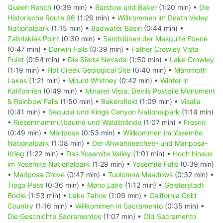
Queen Ranch
(0:39 min) •
Barstow und Baker
(1:20 min) •
Die
Historische Route 66
(1:26 min) •
Willkommen im Death Valley
Nationalpark
(1:15 min) •
Badwater Basin
(0:44 min) •
Zabriskies Point
(0:30 min) •
Sanddünen der Mesquite Ebene
(0:47 min) •
Darwin Falls
(0:39 min) •
Father Crowley Vista
Point
(0:54 min) •
Die Sierra Nevada
(1:50 min) •
Lake Crowley
(1:19 min) •
Hot Creek Geological Site
(0:40 min) •
Mammoth
Lakes
(1:21 min) •
Mount Whitney
(0:42 min) •
Winter in
Kalifornien
(0:49 min) •
Minaret Vista, Devils Postpile Monument
& Rainbow Falls
(1:50 min) •
Bakersfield
(1:09 min) •
Visalia
(0:41 min) •
Sequoia und Kings Canyon Nationalpark
(1:14 min)
•
Riesenmammutbäume und Waldbrände
(1:07 min) •
Fresno
(0:49 min) •
Mariposa
(0:53 min) •
Willkommen im Yosemite
Nationalpark
(1:08 min) •
Der Ahwahneechee- und Mariposa-
Krieg
(1:22 min) •
Das Yosemite Valley
(1:01 min) •
Hoch hinaus
im Yosemite Nationalpark
(1:29 min) •
Yosemite Falls
(0:39 min)
•
Mariposa Grove
(0:47 min) •
Tuolomne Meadows
(0:32 min) •
Tioga Pass
(0:36 min) •
Mono Lake
(1:12 min) •
Geisterstadt
Bodie
(1:53 min) •
Lake Tahoe
(1:09 min) •
California Gold
Country
(1:16 min) •
Willkommen in Sacramento
(0:35 min) •
Die Geschichte Sacramentos
(1:07 min) •
Old Sacramento