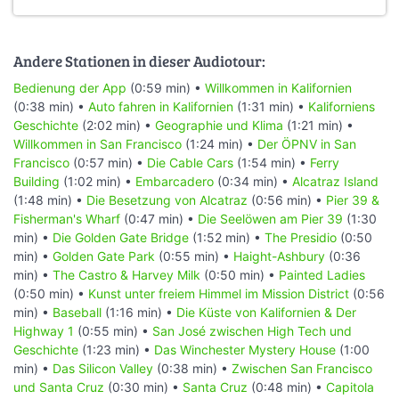
Andere Stationen in dieser Audiotour:
Bedienung der App
(0:59 min) •
Willkommen in Kalifornien
(0:38 min) •
Auto fahren in Kalifornien
(1:31 min) •
Kaliforniens
Geschichte
(2:02 min) •
Geographie und Klima
(1:21 min) •
Willkommen in San Francisco
(1:24 min) •
Der ÖPNV in San
Francisco
(0:57 min) •
Die Cable Cars
(1:54 min) •
Ferry
Building
(1:02 min) •
Embarcadero
(0:34 min) •
Alcatraz Island
(1:48 min) •
Die Besetzung von Alcatraz
(0:56 min) •
Pier 39 &
Fisherman's Wharf
(0:47 min) •
Die Seelöwen am Pier 39
(1:30
min) •
Die Golden Gate Bridge
(1:52 min) •
The Presidio
(0:50
min) •
Golden Gate Park
(0:55 min) •
Haight-Ashbury
(0:36
min) •
The Castro & Harvey Milk
(0:50 min) •
Painted Ladies
(0:50 min) •
Kunst unter freiem Himmel im Mission District
(0:56
min) •
Baseball
(1:16 min) •
Die Küste von Kalifornien & Der
Highway 1
(0:55 min) •
San José zwischen High Tech und
Geschichte
(1:23 min) •
Das Winchester Mystery House
(1:00
min) •
Das Silicon Valley
(0:38 min) •
Zwischen San Francisco
und Santa Cruz
(0:30 min) •
Santa Cruz
(0:48 min) •
Capitola