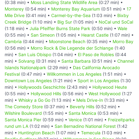
(0:38 min) •
Moss Landing State Wildlife Area
(0:27 min) •
Monterey
(0:54 min) •
Monterey Bay Aquarium
(0:51 min) •
17
Mile Drive
(0:41 min) •
Carmel-by-the-Sea
(1:03 min) •
Bixby
Creek Bridge
(1:10 min) •
Big Sur
(1:05 min) •
NoCal und SoCal
(1:18 min) •
Julia Pfeiffer Burns State Park
(0:50 min) •
Wale
(0:55 min) •
San Simeon
(1:05 min) •
Hearst Castle
(1:07 min) •
Cambria
(0:44 min) •
Moonstone Beach
(0:35 min) •
Morro Bay
(0:56 min) •
Morro Rock & Die Legende der Schlange
(1:40
min) •
San Luis Obispo
(1:04 min) •
El Paso de Robles
(0:44
min) •
Solvang
(0:31 min) •
Santa Barbara
(0:51 min) •
Channel
Islands Nationalpark
(2:29 min) •
Das California Avocado
Festival
(0:47 min) •
Willkommen in Los Angeles
(1:51 min) •
Downtown Los Angeles
(1:21 min) •
Sport in Los Angeles
(1:30
min) •
Hollywoods Geschichte
(2:43 min) •
Hollywood Heute
(0:55 min) •
Hollywood Hills
(0:56 min) •
West Hollywood
(1:27
min) •
Whisky a Go Go
(1:13 min) •
Mels Drive-In
(1:33 min) •
The Comedy Store
(0:37 min) •
Beverly Hills
(0:52 min) •
Wilshire Boulevard
(1:55 min) •
Santa Monica
(0:53 min) •
Santa Monica Pier
(0:59 min) •
Venice
(1:01 min) •
Freizeitparks
rund um LA
(1:02 min) •
San Bernadino National Forest
(1:42
min) •
Huntington Beach
(1:07 min) •
Temecula
(1:03 min) •