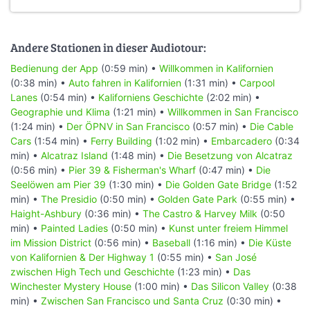
Andere Stationen in dieser Audiotour:
Bedienung der App
(0:59 min) •
Willkommen in Kalifornien
(0:38 min) •
Auto fahren in Kalifornien
(1:31 min) •
Carpool
Lanes
(0:54 min) •
Kaliforniens Geschichte
(2:02 min) •
Geographie und Klima
(1:21 min) •
Willkommen in San Francisco
(1:24 min) •
Der ÖPNV in San Francisco
(0:57 min) •
Die Cable
Cars
(1:54 min) •
Ferry Building
(1:02 min) •
Embarcadero
(0:34
min) •
Alcatraz Island
(1:48 min) •
Die Besetzung von Alcatraz
(0:56 min) •
Pier 39 & Fisherman's Wharf
(0:47 min) •
Die
Seelöwen am Pier 39
(1:30 min) •
Die Golden Gate Bridge
(1:52
min) •
The Presidio
(0:50 min) •
Golden Gate Park
(0:55 min) •
Haight-Ashbury
(0:36 min) •
The Castro & Harvey Milk
(0:50
min) •
Painted Ladies
(0:50 min) •
Kunst unter freiem Himmel
im Mission District
(0:56 min) •
Baseball
(1:16 min) •
Die Küste
von Kalifornien & Der Highway 1
(0:55 min) •
San José
zwischen High Tech und Geschichte
(1:23 min) •
Das
Winchester Mystery House
(1:00 min) •
Das Silicon Valley
(0:38
min) •
Zwischen San Francisco und Santa Cruz
(0:30 min) •