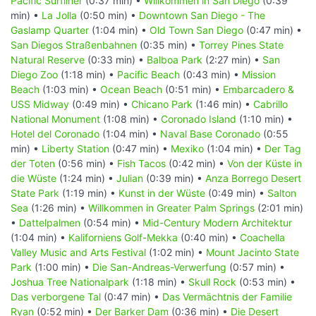
Pacific Surfliner
(0:37 min) •
Willkommen in San Diego
(0:39
min) •
La Jolla
(0:50 min) •
Downtown San Diego - The
Gaslamp Quarter
(1:04 min) •
Old Town San Diego
(0:47 min) •
San Diegos Straßenbahnen
(0:35 min) •
Torrey Pines State
Natural Reserve
(0:33 min) •
Balboa Park
(2:27 min) •
San
Diego Zoo
(1:18 min) •
Pacific Beach
(0:43 min) •
Mission
Beach
(1:03 min) •
Ocean Beach
(0:51 min) •
Embarcadero &
USS Midway
(0:49 min) •
Chicano Park
(1:46 min) •
Cabrillo
National Monument
(1:08 min) •
Coronado Island
(1:10 min) •
Hotel del Coronado
(1:04 min) •
Naval Base Coronado
(0:55
min) •
Liberty Station
(0:47 min) •
Mexiko
(1:04 min) •
Der Tag
der Toten
(0:56 min) •
Fish Tacos
(0:42 min) •
Von der Küste in
die Wüste
(1:24 min) •
Julian
(0:39 min) •
Anza Borrego Desert
State Park
(1:19 min) •
Kunst in der Wüste
(0:49 min) •
Salton
Sea
(1:26 min) •
Willkommen in Greater Palm Springs
(2:01 min)
•
Dattelpalmen
(0:54 min) •
Mid-Century Modern Architektur
(1:04 min) •
Kaliforniens Golf-Mekka
(0:40 min) •
Coachella
Valley Music and Arts Festival
(1:02 min) •
Mount Jacinto State
Park
(1:00 min) •
Die San-Andreas-Verwerfung
(0:57 min) •
Joshua Tree Nationalpark
(1:18 min) •
Skull Rock
(0:53 min) •
Das verborgene Tal
(0:47 min) •
Das Vermächtnis der Familie
Ryan
(0:52 min) •
Der Barker Dam
(0:36 min) •
Die Desert