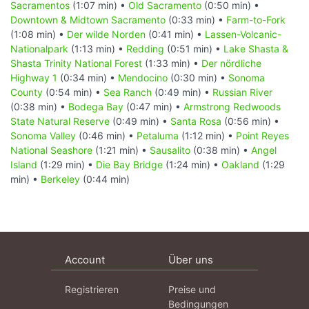
Sacramentos
(1:07 min) •
Old Sacramento
(0:50 min) •
Downtown & Midtown Sacramento
(0:33 min) •
Farm-to-Fork
(1:08 min) •
Der wilde Norden
(0:41 min) •
Lassen-Volcanic-
Nationalpark
(1:13 min) •
Redding
(0:51 min) •
Lake Shasta &
Shasta Trinity National Forest
(1:33 min) •
Der nördliche
Highway 1
(0:34 min) •
Mendocino
(0:30 min) •
Sonoma
County
(0:54 min) •
Sea Ranch
(0:49 min) •
Russian River
(0:38 min) •
Bodega Bay
(0:47 min) •
Armstrong Redwoods
State Natural Reserve
(0:49 min) •
Santa Rosa
(0:56 min) •
Sonoma Valley
(0:46 min) •
Petaluma
(1:12 min) •
Point Reyes
National Seashore
(1:21 min) •
Sausalito
(0:38 min) •
Angel
Island
(1:29 min) •
Die Bay Bridge
(1:24 min) •
Oakland
(1:29
min) •
Berkeley
(0:44 min)
Account
Über uns
Registrieren
Preise und
Bedingungen