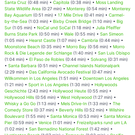
Santa Cruz
(0:48 min) •
Capitola
(0:38 min) •
Moss Landing
State Wildlife Area
(0:27 min) •
Monterey
(0:54 min) •
Monterey
Bay Aquarium
(0:51 min) •
17 Mile Drive
(0:41 min) •
Carmel-
by-the-Sea
(1:03 min) •
Bixby Creek Bridge
(1:10 min) •
Big
Sur
(1:05 min) •
NoCal und SoCal
(1:18 min) •
Julia Pfeiffer
Burns State Park
(0:50 min) •
Wale
(0:55 min) •
San Simeon
(1:05 min) •
Hearst Castle
(1:07 min) •
Cambria
(0:44 min) •
Moonstone Beach
(0:35 min) •
Morro Bay
(0:56 min) •
Morro
Rock & Die Legende der Schlange
(1:40 min) •
San Luis Obispo
(1:04 min) •
El Paso de Robles
(0:44 min) •
Solvang
(0:31 min)
•
Santa Barbara
(0:51 min) •
Channel Islands Nationalpark
(2:29 min) •
Das California Avocado Festival
(0:47 min) •
Willkommen in Los Angeles
(1:51 min) •
Downtown Los Angeles
(1:21 min) •
Sport in Los Angeles
(1:30 min) •
Hollywoods
Geschichte
(2:43 min) •
Hollywood Heute
(0:55 min) •
Hollywood Hills
(0:56 min) •
West Hollywood
(1:27 min) •
Whisky a Go Go
(1:13 min) •
Mels Drive-In
(1:33 min) •
The
Comedy Store
(0:37 min) •
Beverly Hills
(0:52 min) •
Wilshire
Boulevard
(1:55 min) •
Santa Monica
(0:53 min) •
Santa Monica
Pier
(0:59 min) •
Venice
(1:01 min) •
Freizeitparks rund um LA
(1:02 min) •
San Bernadino National Forest
(1:42 min) •