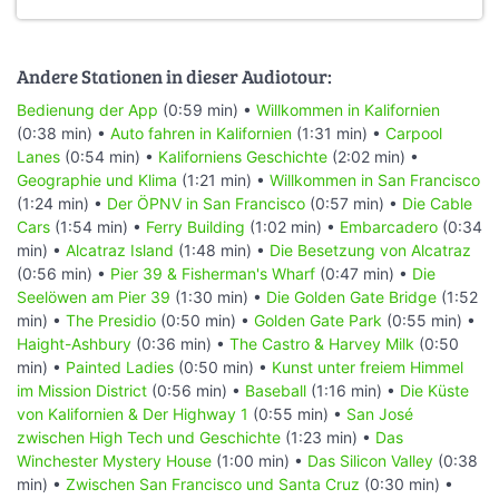
Andere Stationen in dieser Audiotour:
Bedienung der App
(0:59 min) •
Willkommen in Kalifornien
(0:38 min) •
Auto fahren in Kalifornien
(1:31 min) •
Carpool
Lanes
(0:54 min) •
Kaliforniens Geschichte
(2:02 min) •
Geographie und Klima
(1:21 min) •
Willkommen in San Francisco
(1:24 min) •
Der ÖPNV in San Francisco
(0:57 min) •
Die Cable
Cars
(1:54 min) •
Ferry Building
(1:02 min) •
Embarcadero
(0:34
min) •
Alcatraz Island
(1:48 min) •
Die Besetzung von Alcatraz
(0:56 min) •
Pier 39 & Fisherman's Wharf
(0:47 min) •
Die
Seelöwen am Pier 39
(1:30 min) •
Die Golden Gate Bridge
(1:52
min) •
The Presidio
(0:50 min) •
Golden Gate Park
(0:55 min) •
Haight-Ashbury
(0:36 min) •
The Castro & Harvey Milk
(0:50
min) •
Painted Ladies
(0:50 min) •
Kunst unter freiem Himmel
im Mission District
(0:56 min) •
Baseball
(1:16 min) •
Die Küste
von Kalifornien & Der Highway 1
(0:55 min) •
San José
zwischen High Tech und Geschichte
(1:23 min) •
Das
Winchester Mystery House
(1:00 min) •
Das Silicon Valley
(0:38
min) •
Zwischen San Francisco und Santa Cruz
(0:30 min) •