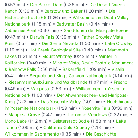
(0:52 min) •
Der Barker Dam
(0:36 min) •
Die Desert Queen
Ranch
(0:39 min) •
Barstow und Baker
(1:20 min) •
Die
Historische Route 66
(1:26 min) •
Willkommen im Death Valley
Nationalpark
(1:15 min) •
Badwater Basin
(0:44 min) •
Zabriskies Point
(0:30 min) •
Sanddünen der Mesquite Ebene
(0:47 min) •
Darwin Falls
(0:39 min) •
Father Crowley Vista
Point
(0:54 min) •
Die Sierra Nevada
(1:50 min) •
Lake Crowley
(1:19 min) •
Hot Creek Geological Site
(0:40 min) •
Mammoth
Lakes
(1:21 min) •
Mount Whitney
(0:42 min) •
Winter in
Kalifornien
(0:49 min) •
Minaret Vista, Devils Postpile Monument
& Rainbow Falls
(1:50 min) •
Bakersfield
(1:09 min) •
Visalia
(0:41 min) •
Sequoia und Kings Canyon Nationalpark
(1:14 min)
•
Riesenmammutbäume und Waldbrände
(1:07 min) •
Fresno
(0:49 min) •
Mariposa
(0:53 min) •
Willkommen im Yosemite
Nationalpark
(1:08 min) •
Der Ahwahneechee- und Mariposa-
Krieg
(1:22 min) •
Das Yosemite Valley
(1:01 min) •
Hoch hinaus
im Yosemite Nationalpark
(1:29 min) •
Yosemite Falls
(0:39 min)
•
Mariposa Grove
(0:47 min) •
Tuolomne Meadows
(0:32 min) •
Mono Lake
(1:12 min) •
Geisterstadt Bodie
(1:53 min) •
Lake
Tahoe
(1:09 min) •
California Gold Country
(1:16 min) •
Willkommen in Sacramento
(0:35 min) •
Die Geschichte