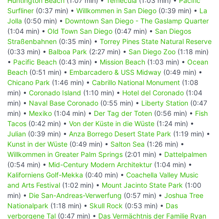
Huntington Beach
(1:07 min) •
Temecula
(1:03 min) •
Pacific
Surfliner
(0:37 min) •
Willkommen in San Diego
(0:39 min) •
La
Jolla
(0:50 min) •
Downtown San Diego - The Gaslamp Quarter
(1:04 min) •
Old Town San Diego
(0:47 min) •
San Diegos
Straßenbahnen
(0:35 min) •
Torrey Pines State Natural Reserve
(0:33 min) •
Balboa Park
(2:27 min) •
San Diego Zoo
(1:18 min)
•
Pacific Beach
(0:43 min) •
Mission Beach
(1:03 min) •
Ocean
Beach
(0:51 min) •
Embarcadero & USS Midway
(0:49 min) •
Chicano Park
(1:46 min) •
Cabrillo National Monument
(1:08
min) •
Coronado Island
(1:10 min) •
Hotel del Coronado
(1:04
min) •
Naval Base Coronado
(0:55 min) •
Liberty Station
(0:47
min) •
Mexiko
(1:04 min) •
Der Tag der Toten
(0:56 min) •
Fish
Tacos
(0:42 min) •
Von der Küste in die Wüste
(1:24 min) •
Julian
(0:39 min) •
Anza Borrego Desert State Park
(1:19 min) •
Kunst in der Wüste
(0:49 min) •
Salton Sea
(1:26 min) •
Willkommen in Greater Palm Springs
(2:01 min) •
Dattelpalmen
(0:54 min) •
Mid-Century Modern Architektur
(1:04 min) •
Kaliforniens Golf-Mekka
(0:40 min) •
Coachella Valley Music
and Arts Festival
(1:02 min) •
Mount Jacinto State Park
(1:00
min) •
Die San-Andreas-Verwerfung
(0:57 min) •
Joshua Tree
Nationalpark
(1:18 min) •
Skull Rock
(0:53 min) •
Das
verborgene Tal
(0:47 min) •
Das Vermächtnis der Familie Ryan