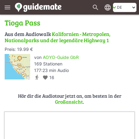
search
language
menu
Tioga Pass
Aus dem Audiowalk
Kalifornien - Metropolen,
Nationalparks und der legendäre Highway 1
Preis: 19.99 €
von
AOYO-Guide GbR
169 Stationen
177:23 min Audio
directions_walk
favorite
16
Hör dir die Audiotour jetzt an, am besten in der
Großansicht
.