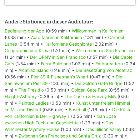
Andere Stationen in dieser Audiotour:
Bedienung der App
(0:59 min) •
Willkommen in Kalifornien
(0:38 min) •
Auto fahren in Kalifornien
(1:31 min) •
Carpool
Lanes
(0:54 min) •
Kaliforniens Geschichte
(2:02 min) •
Geographie und Klima
(1:21 min) •
Willkommen in San Francisco
(1:24 min) •
Der ÖPNV in San Francisco
(0:57 min) •
Die Cable
Cars
(1:54 min) •
Ferry Building
(1:02 min) •
Embarcadero
(0:34
min) •
Alcatraz Island
(1:48 min) •
Die Besetzung von Alcatraz
(0:56 min) •
Pier 39 & Fisherman's Wharf
(0:47 min) •
Die
Seelöwen am Pier 39
(1:30 min) •
Die Golden Gate Bridge
(1:52
min) •
The Presidio
(0:50 min) •
Golden Gate Park
(0:55 min) •
Haight-Ashbury
(0:36 min) •
The Castro & Harvey Milk
(0:50
min) •
Painted Ladies
(0:50 min) •
Kunst unter freiem Himmel
im Mission District
(0:56 min) •
Baseball
(1:16 min) •
Die Küste
von Kalifornien & Der Highway 1
(0:55 min) •
San José
zwischen High Tech und Geschichte
(1:23 min) •
Das
Winchester Mystery House
(1:00 min) •
Das Silicon Valley
(0:38
min) •
Zwischen San Francisco und Santa Cruz
(0:30 min) •