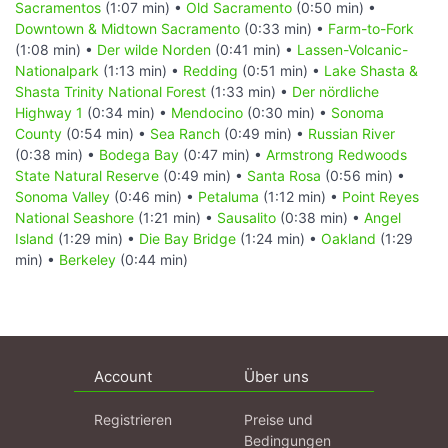
Sacramentos
(1:07 min) •
Old Sacramento
(0:50 min) •
Downtown & Midtown Sacramento
(0:33 min) •
Farm-to-Fork
(1:08 min) •
Der wilde Norden
(0:41 min) •
Lassen-Volcanic-
Nationalpark
(1:13 min) •
Redding
(0:51 min) •
Lake Shasta &
Shasta Trinity National Forest
(1:33 min) •
Der nördliche
Highway 1
(0:34 min) •
Mendocino
(0:30 min) •
Sonoma
County
(0:54 min) •
Sea Ranch
(0:49 min) •
Russian River
(0:38 min) •
Bodega Bay
(0:47 min) •
Armstrong Redwoods
State Natural Reserve
(0:49 min) •
Santa Rosa
(0:56 min) •
Sonoma Valley
(0:46 min) •
Petaluma
(1:12 min) •
Point Reyes
National Seashore
(1:21 min) •
Sausalito
(0:38 min) •
Angel
Island
(1:29 min) •
Die Bay Bridge
(1:24 min) •
Oakland
(1:29
min) •
Berkeley
(0:44 min)
Account
Über uns
Registrieren
Preise und
Bedingungen