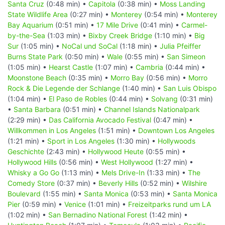
Santa Cruz
(0:48 min) •
Capitola
(0:38 min) •
Moss Landing
State Wildlife Area
(0:27 min) •
Monterey
(0:54 min) •
Monterey
Bay Aquarium
(0:51 min) •
17 Mile Drive
(0:41 min) •
Carmel-
by-the-Sea
(1:03 min) •
Bixby Creek Bridge
(1:10 min) •
Big
Sur
(1:05 min) •
NoCal und SoCal
(1:18 min) •
Julia Pfeiffer
Burns State Park
(0:50 min) •
Wale
(0:55 min) •
San Simeon
(1:05 min) •
Hearst Castle
(1:07 min) •
Cambria
(0:44 min) •
Moonstone Beach
(0:35 min) •
Morro Bay
(0:56 min) •
Morro
Rock & Die Legende der Schlange
(1:40 min) •
San Luis Obispo
(1:04 min) •
El Paso de Robles
(0:44 min) •
Solvang
(0:31 min)
•
Santa Barbara
(0:51 min) •
Channel Islands Nationalpark
(2:29 min) •
Das California Avocado Festival
(0:47 min) •
Willkommen in Los Angeles
(1:51 min) •
Downtown Los Angeles
(1:21 min) •
Sport in Los Angeles
(1:30 min) •
Hollywoods
Geschichte
(2:43 min) •
Hollywood Heute
(0:55 min) •
Hollywood Hills
(0:56 min) •
West Hollywood
(1:27 min) •
Whisky a Go Go
(1:13 min) •
Mels Drive-In
(1:33 min) •
The
Comedy Store
(0:37 min) •
Beverly Hills
(0:52 min) •
Wilshire
Boulevard
(1:55 min) •
Santa Monica
(0:53 min) •
Santa Monica
Pier
(0:59 min) •
Venice
(1:01 min) •
Freizeitparks rund um LA
(1:02 min) •
San Bernadino National Forest
(1:42 min) •