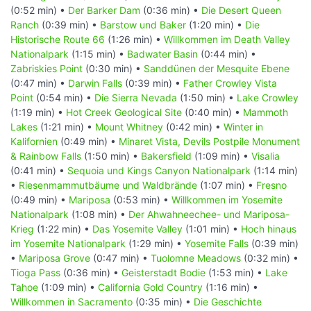
(0:52 min) •
Der Barker Dam
(0:36 min) •
Die Desert Queen
Ranch
(0:39 min) •
Barstow und Baker
(1:20 min) •
Die
Historische Route 66
(1:26 min) •
Willkommen im Death Valley
Nationalpark
(1:15 min) •
Badwater Basin
(0:44 min) •
Zabriskies Point
(0:30 min) •
Sanddünen der Mesquite Ebene
(0:47 min) •
Darwin Falls
(0:39 min) •
Father Crowley Vista
Point
(0:54 min) •
Die Sierra Nevada
(1:50 min) •
Lake Crowley
(1:19 min) •
Hot Creek Geological Site
(0:40 min) •
Mammoth
Lakes
(1:21 min) •
Mount Whitney
(0:42 min) •
Winter in
Kalifornien
(0:49 min) •
Minaret Vista, Devils Postpile Monument
& Rainbow Falls
(1:50 min) •
Bakersfield
(1:09 min) •
Visalia
(0:41 min) •
Sequoia und Kings Canyon Nationalpark
(1:14 min)
•
Riesenmammutbäume und Waldbrände
(1:07 min) •
Fresno
(0:49 min) •
Mariposa
(0:53 min) •
Willkommen im Yosemite
Nationalpark
(1:08 min) •
Der Ahwahneechee- und Mariposa-
Krieg
(1:22 min) •
Das Yosemite Valley
(1:01 min) •
Hoch hinaus
im Yosemite Nationalpark
(1:29 min) •
Yosemite Falls
(0:39 min)
•
Mariposa Grove
(0:47 min) •
Tuolomne Meadows
(0:32 min) •
Tioga Pass
(0:36 min) •
Geisterstadt Bodie
(1:53 min) •
Lake
Tahoe
(1:09 min) •
California Gold Country
(1:16 min) •
Willkommen in Sacramento
(0:35 min) •
Die Geschichte