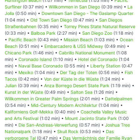
Huntington Beach
(1:07 min) •
Temecula
(1:03 min) •
Pacific
Surfliner
(0:37 min) •
Willkommen in San Diego
(0:39 min) •
La
Jolla
(0:50 min) •
Downtown San Diego - The Gaslamp Quarter
(1:04 min) •
Old Town San Diego
(0:47 min) •
San Diegos
Straßenbahnen
(0:35 min) •
Torrey Pines State Natural Reserve
(0:33 min) •
Balboa Park
(2:27 min) •
San Diego Zoo
(1:18 min)
•
Pacific Beach
(0:43 min) •
Mission Beach
(1:03 min) •
Ocean
Beach
(0:51 min) •
Embarcadero & USS Midway
(0:49 min) •
Chicano Park
(1:46 min) •
Cabrillo National Monument
(1:08
min) •
Coronado Island
(1:10 min) •
Hotel del Coronado
(1:04
min) •
Naval Base Coronado
(0:55 min) •
Liberty Station
(0:47
min) •
Mexiko
(1:04 min) •
Der Tag der Toten
(0:56 min) •
Fish
Tacos
(0:42 min) •
Von der Küste in die Wüste
(1:24 min) •
Julian
(0:39 min) •
Anza Borrego Desert State Park
(1:19 min) •
Kunst in der Wüste
(0:49 min) •
Salton Sea
(1:26 min) •
Willkommen in Greater Palm Springs
(2:01 min) •
Dattelpalmen
(0:54 min) •
Mid-Century Modern Architektur
(1:04 min) •
Kaliforniens Golf-Mekka
(0:40 min) •
Coachella Valley Music
and Arts Festival
(1:02 min) •
Mount Jacinto State Park
(1:00
min) •
Die San-Andreas-Verwerfung
(0:57 min) •
Joshua Tree
Nationalpark
(1:18 min) •
Skull Rock
(0:53 min) •
Das
verborgene Tal
(0:47 min) •
Das Vermächtnis der Familie Ryan