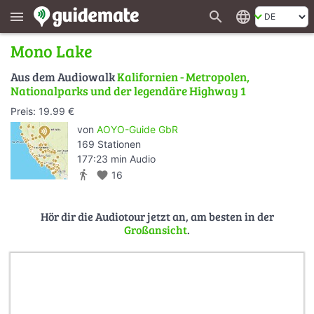
search
language
menu
Mono Lake
Aus dem Audiowalk
Kalifornien - Metropolen,
Nationalparks und der legendäre Highway 1
Preis: 19.99 €
von
AOYO-Guide GbR
169 Stationen
177:23 min Audio
directions_walk
favorite
16
Hör dir die Audiotour jetzt an, am besten in der
Großansicht
.