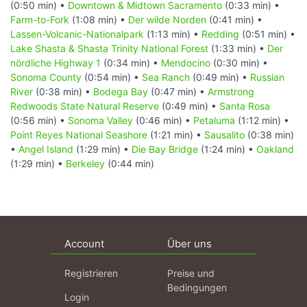
(0:50 min) •
Downtown & Midtown Sacramento
(0:33 min) •
Farm-to-Fork
(1:08 min) •
Der wilde Norden
(0:41 min) •
Lassen-Volcanic-Nationalpark
(1:13 min) •
Redding
(0:51 min) •
Lake Shasta & Shasta Trinity National Forest
(1:33 min) •
Der
nördliche Highway 1
(0:34 min) •
Mendocino
(0:30 min) •
Sonoma County
(0:54 min) •
Sea Ranch
(0:49 min) •
Russian
River
(0:38 min) •
Bodega Bay
(0:47 min) •
Armstrong
Redwoods State Natural Reserve
(0:49 min) •
Santa Rosa
(0:56 min) •
Sonoma Valley
(0:46 min) •
Petaluma
(1:12 min) •
Point Reyes National Seashore
(1:21 min) •
Sausalito
(0:38 min)
•
Angel Island
(1:29 min) •
Die Bay Bridge
(1:24 min) •
Oakland
(1:29 min) •
Berkeley
(0:44 min)
Account
Über uns
Registrieren
Preise und
Bedingungen
Login