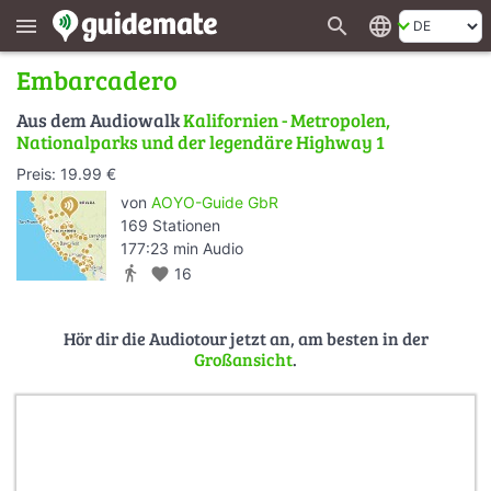
search
language
menu
Embarcadero
Aus dem Audiowalk
Kalifornien - Metropolen,
Nationalparks und der legendäre Highway 1
Preis: 19.99 €
von
AOYO-Guide GbR
169 Stationen
177:23 min Audio
directions_walk
favorite
16
Hör dir die Audiotour jetzt an, am besten in der
Großansicht
.