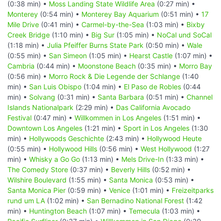
(0:38 min) •
Moss Landing State Wildlife Area
(0:27 min) •
Monterey
(0:54 min) •
Monterey Bay Aquarium
(0:51 min) •
17
Mile Drive
(0:41 min) •
Carmel-by-the-Sea
(1:03 min) •
Bixby
Creek Bridge
(1:10 min) •
Big Sur
(1:05 min) •
NoCal und SoCal
(1:18 min) •
Julia Pfeiffer Burns State Park
(0:50 min) •
Wale
(0:55 min) •
San Simeon
(1:05 min) •
Hearst Castle
(1:07 min) •
Cambria
(0:44 min) •
Moonstone Beach
(0:35 min) •
Morro Bay
(0:56 min) •
Morro Rock & Die Legende der Schlange
(1:40
min) •
San Luis Obispo
(1:04 min) •
El Paso de Robles
(0:44
min) •
Solvang
(0:31 min) •
Santa Barbara
(0:51 min) •
Channel
Islands Nationalpark
(2:29 min) •
Das California Avocado
Festival
(0:47 min) •
Willkommen in Los Angeles
(1:51 min) •
Downtown Los Angeles
(1:21 min) •
Sport in Los Angeles
(1:30
min) •
Hollywoods Geschichte
(2:43 min) •
Hollywood Heute
(0:55 min) •
Hollywood Hills
(0:56 min) •
West Hollywood
(1:27
min) •
Whisky a Go Go
(1:13 min) •
Mels Drive-In
(1:33 min) •
The Comedy Store
(0:37 min) •
Beverly Hills
(0:52 min) •
Wilshire Boulevard
(1:55 min) •
Santa Monica
(0:53 min) •
Santa Monica Pier
(0:59 min) •
Venice
(1:01 min) •
Freizeitparks
rund um LA
(1:02 min) •
San Bernadino National Forest
(1:42
min) •
Huntington Beach
(1:07 min) •
Temecula
(1:03 min) •