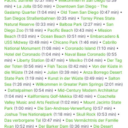
Pacific Surfliner
(0:37 min) •
Willkommen in San Diego
(0:39
min) •
La Jolla
(0:50 min) •
Downtown San Diego - The
Gaslamp Quarter
(1:04 min) •
Old Town San Diego
(0:47 min) •
San Diegos Straßenbahnen
(0:35 min) •
Torrey Pines State
Natural Reserve
(0:33 min) •
Balboa Park
(2:27 min) •
San
Diego Zoo
(1:18 min) •
Pacific Beach
(0:43 min) •
Mission
Beach
(1:03 min) •
Ocean Beach
(0:51 min) •
Embarcadero &
USS Midway
(0:49 min) •
Chicano Park
(1:46 min) •
Cabrillo
National Monument
(1:08 min) •
Coronado Island
(1:10 min) •
Hotel del Coronado
(1:04 min) •
Naval Base Coronado
(0:55
min) •
Liberty Station
(0:47 min) •
Mexiko
(1:04 min) •
Der Tag
der Toten
(0:56 min) •
Fish Tacos
(0:42 min) •
Von der Küste in
die Wüste
(1:24 min) •
Julian
(0:39 min) •
Anza Borrego Desert
State Park
(1:19 min) •
Kunst in der Wüste
(0:49 min) •
Salton
Sea
(1:26 min) •
Willkommen in Greater Palm Springs
(2:01 min)
•
Dattelpalmen
(0:54 min) •
Mid-Century Modern Architektur
(1:04 min) •
Kaliforniens Golf-Mekka
(0:40 min) •
Coachella
Valley Music and Arts Festival
(1:02 min) •
Mount Jacinto State
Park
(1:00 min) •
Die San-Andreas-Verwerfung
(0:57 min) •
Joshua Tree Nationalpark
(1:18 min) •
Skull Rock
(0:53 min) •
Das verborgene Tal
(0:47 min) •
Das Vermächtnis der Familie
Ryan
(0:52 min) •
Der Barker Dam
(0:36 min) •
Die Desert