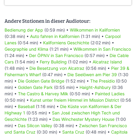
Andere Stationen in dieser Audiotour:
Bedienung der App
(0:59 min) •
Willkommen in Kalifornien
(0:38 min) •
Auto fahren in Kalifornien
(1:31 min) •
Carpool
Lanes
(0:54 min) •
Kaliforniens Geschichte
(2:02 min) •
Geographie und Klima
(1:21 min) •
Willkommen in San Francisco
(1:24 min) •
Der ÖPNV in San Francisco
(0:57 min) •
Die Cable
Cars
(1:54 min) •
Ferry Building
(1:02 min) •
Alcatraz Island
(1:48 min) •
Die Besetzung von Alcatraz
(0:56 min) •
Pier 39 &
Fisherman's Wharf
(0:47 min) •
Die Seelöwen am Pier 39
(1:30
min) •
Die Golden Gate Bridge
(1:52 min) •
The Presidio
(0:50
min) •
Golden Gate Park
(0:55 min) •
Haight-Ashbury
(0:36
min) •
The Castro & Harvey Milk
(0:50 min) •
Painted Ladies
(0:50 min) •
Kunst unter freiem Himmel im Mission District
(0:56
min) •
Baseball
(1:16 min) •
Die Küste von Kalifornien & Der
Highway 1
(0:55 min) •
San José zwischen High Tech und
Geschichte
(1:23 min) •
Das Winchester Mystery House
(1:00
min) •
Das Silicon Valley
(0:38 min) •
Zwischen San Francisco
und Santa Cruz
(0:30 min) •
Santa Cruz
(0:48 min) •
Capitola