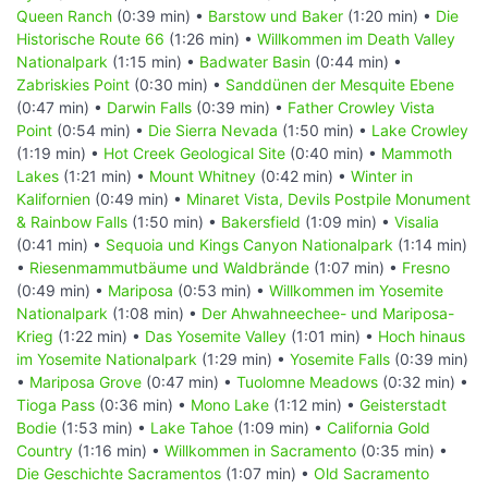
Queen Ranch
(0:39 min) •
Barstow und Baker
(1:20 min) •
Die
Historische Route 66
(1:26 min) •
Willkommen im Death Valley
Nationalpark
(1:15 min) •
Badwater Basin
(0:44 min) •
Zabriskies Point
(0:30 min) •
Sanddünen der Mesquite Ebene
(0:47 min) •
Darwin Falls
(0:39 min) •
Father Crowley Vista
Point
(0:54 min) •
Die Sierra Nevada
(1:50 min) •
Lake Crowley
(1:19 min) •
Hot Creek Geological Site
(0:40 min) •
Mammoth
Lakes
(1:21 min) •
Mount Whitney
(0:42 min) •
Winter in
Kalifornien
(0:49 min) •
Minaret Vista, Devils Postpile Monument
& Rainbow Falls
(1:50 min) •
Bakersfield
(1:09 min) •
Visalia
(0:41 min) •
Sequoia und Kings Canyon Nationalpark
(1:14 min)
•
Riesenmammutbäume und Waldbrände
(1:07 min) •
Fresno
(0:49 min) •
Mariposa
(0:53 min) •
Willkommen im Yosemite
Nationalpark
(1:08 min) •
Der Ahwahneechee- und Mariposa-
Krieg
(1:22 min) •
Das Yosemite Valley
(1:01 min) •
Hoch hinaus
im Yosemite Nationalpark
(1:29 min) •
Yosemite Falls
(0:39 min)
•
Mariposa Grove
(0:47 min) •
Tuolomne Meadows
(0:32 min) •
Tioga Pass
(0:36 min) •
Mono Lake
(1:12 min) •
Geisterstadt
Bodie
(1:53 min) •
Lake Tahoe
(1:09 min) •
California Gold
Country
(1:16 min) •
Willkommen in Sacramento
(0:35 min) •
Die Geschichte Sacramentos
(1:07 min) •
Old Sacramento