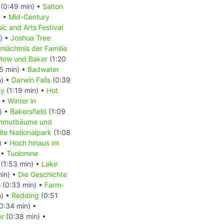
(0:49 min) •
Salton
) •
Mid-Century
ic and Arts Festival
) •
Joshua Tree
mächtnis der Familie
stow und Baker
(1:20
5 min) •
Badwater
n) •
Darwin Falls
(0:39
ey
(1:19 min) •
Hot
) •
Winter in
) •
Bakersfield
(1:09
mmutbäume und
te Nationalpark
(1:08
) •
Hoch hinaus im
 •
Tuolomne
(1:53 min) •
Lake
in) •
Die Geschichte
o
(0:33 min) •
Farm-
n) •
Redding
(0:51
0:34 min) •
er
(0:38 min) •