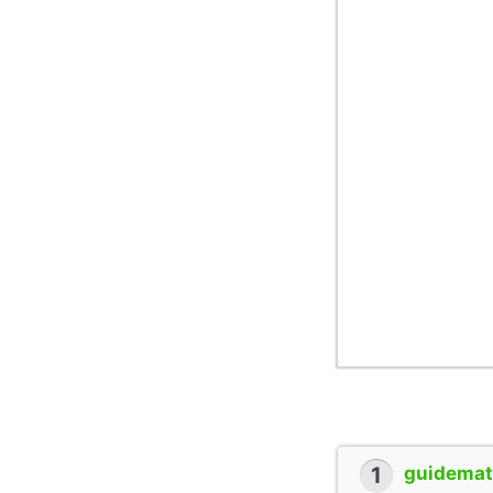
1
guidemate