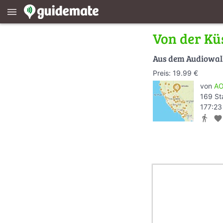
menu
Von der Kü
Aus dem Audiowa
Preis: 19.99 €
von
AO
169 St
177:23
directions_walk
favorite