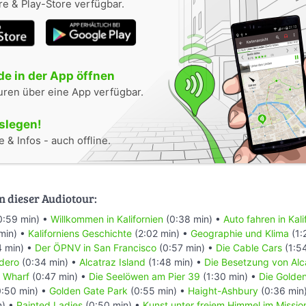
e & Play-Store verfügbar.
e in der App öffnen
uren über eine App verfügbar.
oslegen!
 & Infos - auch offline.
n dieser Audiotour:
0:59 min) •
Willkommen in Kalifornien
(0:38 min) •
Auto fahren in Kali
min) •
Kaliforniens Geschichte
(2:02 min) •
Geographie und Klima
(1:
4 min) •
Der ÖPNV in San Francisco
(0:57 min) •
Die Cable Cars
(1:5
dero
(0:34 min) •
Alcatraz Island
(1:48 min) •
Die Besetzung von Alc
s Wharf
(0:47 min) •
Die Seelöwen am Pier 39
(1:30 min) •
Die Golde
:50 min) •
Golden Gate Park
(0:55 min) •
Haight-Ashbury
(0:36 min
n) •
Painted Ladies
(0:50 min) •
Kunst unter freiem Himmel im Mission