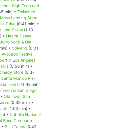
schen High Tech und
38 min) •
Zwischen
Moss Landing State
ile Drive
(0:41 min) •
l und SoCal
(1:18
) •
Hearst Castle
Morro Rock & Die
min) •
Solvang
(0:31
a Avocado Festival
port in Los Angeles
Hills
(0:56 min) •
omedy Store
(0:37
•
Santa Monica Pier
onal Forest
(1:42 min)
ommen in San Diego
 •
Old Town San
serve
(0:33 min) •
each
(1:03 min) •
in) •
Cabrillo National
l Base Coronado
) •
Fish Tacos
(0:42