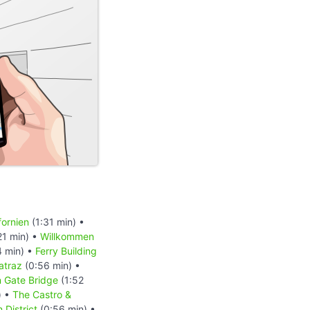
fornien
(1:31 min) •
21 min) •
Willkommen
4 min) •
Ferry Building
atraz
(0:56 min) •
n Gate Bridge
(1:52
) •
The Castro &
 District
(0:56 min) •