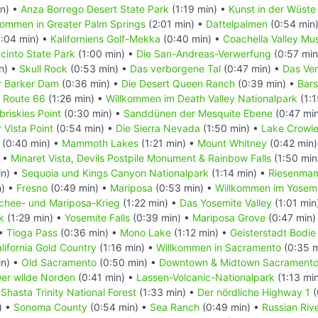
n) •
Anza Borrego Desert State Park
(1:19 min) •
Kunst in der Wüste
kommen in Greater Palm Springs
(2:01 min) •
Dattelpalmen
(0:54 min
:04 min) •
Kaliforniens Golf-Mekka
(0:40 min) •
Coachella Valley Mus
cinto State Park
(1:00 min) •
Die San-Andreas-Verwerfung
(0:57 min
n) •
Skull Rock
(0:53 min) •
Das verborgene Tal
(0:47 min) •
Das Ver
r Barker Dam
(0:36 min) •
Die Desert Queen Ranch
(0:39 min) •
Bar
e Route 66
(1:26 min) •
Willkommen im Death Valley Nationalpark
(1:1
briskies Point
(0:30 min) •
Sanddünen der Mesquite Ebene
(0:47 mi
 Vista Point
(0:54 min) •
Die Sierra Nevada
(1:50 min) •
Lake Crowl
(0:40 min) •
Mammoth Lakes
(1:21 min) •
Mount Whitney
(0:42 min
) •
Minaret Vista, Devils Postpile Monument & Rainbow Falls
(1:50 min
in) •
Sequoia und Kings Canyon Nationalpark
(1:14 min) •
Riesenma
n) •
Fresno
(0:49 min) •
Mariposa
(0:53 min) •
Willkommen im Yosemi
hee- und Mariposa-Krieg
(1:22 min) •
Das Yosemite Valley
(1:01 min
k
(1:29 min) •
Yosemite Falls
(0:39 min) •
Mariposa Grove
(0:47 min)
 •
Tioga Pass
(0:36 min) •
Mono Lake
(1:12 min) •
Geisterstadt Bodie
lifornia Gold Country
(1:16 min) •
Willkommen in Sacramento
(0:35 m
in) •
Old Sacramento
(0:50 min) •
Downtown & Midtown Sacrament
er wilde Norden
(0:41 min) •
Lassen-Volcanic-Nationalpark
(1:13 mi
Shasta Trinity National Forest
(1:33 min) •
Der nördliche Highway 1
(
) •
Sonoma County
(0:54 min) •
Sea Ranch
(0:49 min) •
Russian Riv