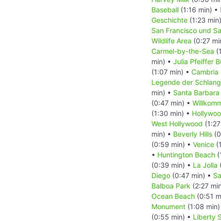
Baseball
(1:16 min) •
Geschichte
(1:23 min
San Francisco und S
Wildlife Area
(0:27 mi
Carmel-by-the-Sea
(
min) •
Julia Pfeiffer 
(1:07 min) •
Cambria
Legende der Schlan
min) •
Santa Barbara
(0:47 min) •
Willkomm
(1:30 min) •
Hollywoo
West Hollywood
(1:27
min) •
Beverly Hills
(0
(0:59 min) •
Venice
(1
•
Huntington Beach
(
(0:39 min) •
La Jolla
Diego
(0:47 min) •
Sa
Balboa Park
(2:27 mi
Ocean Beach
(0:51 m
Monument
(1:08 min)
(0:55 min) •
Liberty 