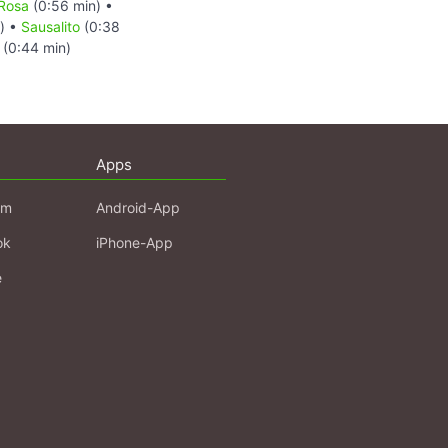
Rosa
(0:56 min) •
n) •
Sausalito
(0:38
(0:44 min)
Apps
am
Android-App
ok
iPhone-App
e