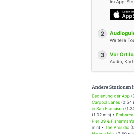
Im App-Stor
2
Audioguid
Weitere To
3
Vor Ort l
Audio, Karte
Andere Stationen i
Bedienung der App
(
Carpool Lanes
(0:54 
in San Francisco
(1:2
(1:02 min) •
Embarca
Pier 39 & Fisherman'
min) •
The Presidio
(0
Harvey Milk
(0:50 mi