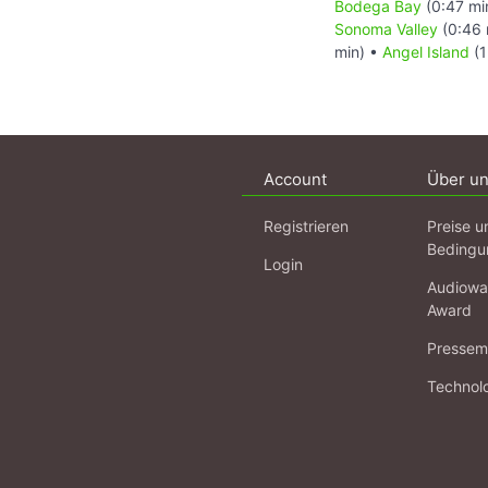
Bodega Bay
(0:47 mi
Sonoma Valley
(0:46 
min) •
Angel Island
(1
Account
Über u
Registrieren
Preise u
Bedingu
Login
Audiowa
Award
Pressema
Technol