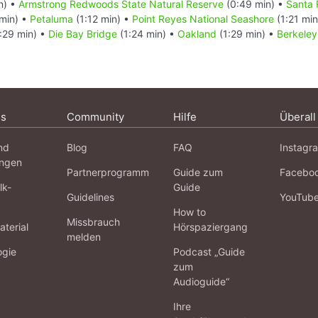
n) •
Armstrong Redwoods State Natural Reserve
(0:49 min) •
Santa 
min) •
Petaluma
(1:12 min) •
Point Reyes National Seashore
(1:21 mi
:29 min) •
Die Bay Bridge
(1:24 min) •
Oakland
(1:29 min) •
Berkeley
ns
Community
Hilfe
Überall
nd
Blog
FAQ
Instagr
ngen
Partnerprogramm
Guide zum
Facebo
lk-
Guide
Guidelines
YouTub
How to
Missbrauch
terial
Hörspaziergang
melden
ogie
Podcast „Guide
zum
Audioguide“
Ihre