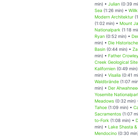
min) •
Julian
(0:39 mi
Sea
(1:26 min) •
Will
Modern Architektur
(1
(1:02 min) •
Mount Ja
Nationalpark
(1:18 mi
Ryan
(0:52 min) •
De
min) •
Die Historisch
Basin
(0:44 min) •
Za
min) •
Father Crowley
Creek Geological Site
Kalifornien
(0:49 min
min) •
Visalia
(0:41 m
Waldbrände
(1:07 mi
min) •
Der Ahwahneec
Yosemite Nationalpar
Meadows
(0:32 min)
Tahoe
(1:09 min) •
Ca
Sacramentos
(1:07 m
to-Fork
(1:08 min) •
D
min) •
Lake Shasta & 
Mendocino
(0:30 min