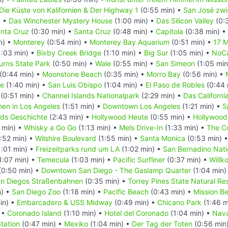
Die Küste von Kalifornien & Der Highway 1
(0:55 min) •
San José zwi
) •
Das Winchester Mystery House
(1:00 min) •
Das Silicon Valley
(0:
anta Cruz
(0:30 min) •
Santa Cruz
(0:48 min) •
Capitola
(0:38 min) •
n) •
Monterey
(0:54 min) •
Monterey Bay Aquarium
(0:51 min) •
17 M
1:03 min) •
Bixby Creek Bridge
(1:10 min) •
Big Sur
(1:05 min) •
NoCa
Burns State Park
(0:50 min) •
Wale
(0:55 min) •
San Simeon
(1:05 min
(0:44 min) •
Moonstone Beach
(0:35 min) •
Morro Bay
(0:56 min) •
ge
(1:40 min) •
San Luis Obispo
(1:04 min) •
El Paso de Robles
(0:44 
(0:51 min) •
Channel Islands Nationalpark
(2:29 min) •
Das Californi
en in Los Angeles
(1:51 min) •
Downtown Los Angeles
(1:21 min) •
S
ds Geschichte
(2:43 min) •
Hollywood Heute
(0:55 min) •
Hollywood 
 min) •
Whisky a Go Go
(1:13 min) •
Mels Drive-In
(1:33 min) •
The C
:52 min) •
Wilshire Boulevard
(1:55 min) •
Santa Monica
(0:53 min) 
:01 min) •
Freizeitparks rund um LA
(1:02 min) •
San Bernadino Nati
1:07 min) •
Temecula
(1:03 min) •
Pacific Surfliner
(0:37 min) •
Willk
(0:50 min) •
Downtown San Diego - The Gaslamp Quarter
(1:04 min)
n Diegos Straßenbahnen
(0:35 min) •
Torrey Pines State Natural Re
n) •
San Diego Zoo
(1:18 min) •
Pacific Beach
(0:43 min) •
Mission B
in) •
Embarcadero & USS Midway
(0:49 min) •
Chicano Park
(1:46 m
 •
Coronado Island
(1:10 min) •
Hotel del Coronado
(1:04 min) •
Nava
Station
(0:47 min) •
Mexiko
(1:04 min) •
Der Tag der Toten
(0:56 min