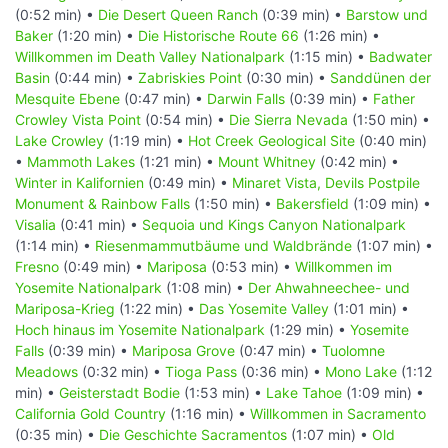
(0:52 min) •
Die Desert Queen Ranch
(0:39 min) •
Barstow und
Baker
(1:20 min) •
Die Historische Route 66
(1:26 min) •
Willkommen im Death Valley Nationalpark
(1:15 min) •
Badwater
Basin
(0:44 min) •
Zabriskies Point
(0:30 min) •
Sanddünen der
Mesquite Ebene
(0:47 min) •
Darwin Falls
(0:39 min) •
Father
Crowley Vista Point
(0:54 min) •
Die Sierra Nevada
(1:50 min) •
Lake Crowley
(1:19 min) •
Hot Creek Geological Site
(0:40 min)
•
Mammoth Lakes
(1:21 min) •
Mount Whitney
(0:42 min) •
Winter in Kalifornien
(0:49 min) •
Minaret Vista, Devils Postpile
Monument & Rainbow Falls
(1:50 min) •
Bakersfield
(1:09 min) •
Visalia
(0:41 min) •
Sequoia und Kings Canyon Nationalpark
(1:14 min) •
Riesenmammutbäume und Waldbrände
(1:07 min) •
Fresno
(0:49 min) •
Mariposa
(0:53 min) •
Willkommen im
Yosemite Nationalpark
(1:08 min) •
Der Ahwahneechee- und
Mariposa-Krieg
(1:22 min) •
Das Yosemite Valley
(1:01 min) •
Hoch hinaus im Yosemite Nationalpark
(1:29 min) •
Yosemite
Falls
(0:39 min) •
Mariposa Grove
(0:47 min) •
Tuolomne
Meadows
(0:32 min) •
Tioga Pass
(0:36 min) •
Mono Lake
(1:12
min) •
Geisterstadt Bodie
(1:53 min) •
Lake Tahoe
(1:09 min) •
California Gold Country
(1:16 min) •
Willkommen in Sacramento
(0:35 min) •
Die Geschichte Sacramentos
(1:07 min) •
Old