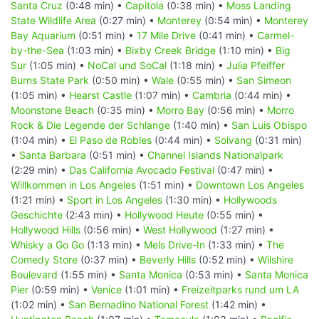
Santa Cruz
(0:48 min) •
Capitola
(0:38 min) •
Moss Landing
State Wildlife Area
(0:27 min) •
Monterey
(0:54 min) •
Monterey
Bay Aquarium
(0:51 min) •
17 Mile Drive
(0:41 min) •
Carmel-
by-the-Sea
(1:03 min) •
Bixby Creek Bridge
(1:10 min) •
Big
Sur
(1:05 min) •
NoCal und SoCal
(1:18 min) •
Julia Pfeiffer
Burns State Park
(0:50 min) •
Wale
(0:55 min) •
San Simeon
(1:05 min) •
Hearst Castle
(1:07 min) •
Cambria
(0:44 min) •
Moonstone Beach
(0:35 min) •
Morro Bay
(0:56 min) •
Morro
Rock & Die Legende der Schlange
(1:40 min) •
San Luis Obispo
(1:04 min) •
El Paso de Robles
(0:44 min) •
Solvang
(0:31 min)
•
Santa Barbara
(0:51 min) •
Channel Islands Nationalpark
(2:29 min) •
Das California Avocado Festival
(0:47 min) •
Willkommen in Los Angeles
(1:51 min) •
Downtown Los Angeles
(1:21 min) •
Sport in Los Angeles
(1:30 min) •
Hollywoods
Geschichte
(2:43 min) •
Hollywood Heute
(0:55 min) •
Hollywood Hills
(0:56 min) •
West Hollywood
(1:27 min) •
Whisky a Go Go
(1:13 min) •
Mels Drive-In
(1:33 min) •
The
Comedy Store
(0:37 min) •
Beverly Hills
(0:52 min) •
Wilshire
Boulevard
(1:55 min) •
Santa Monica
(0:53 min) •
Santa Monica
Pier
(0:59 min) •
Venice
(1:01 min) •
Freizeitparks rund um LA
(1:02 min) •
San Bernadino National Forest
(1:42 min) •