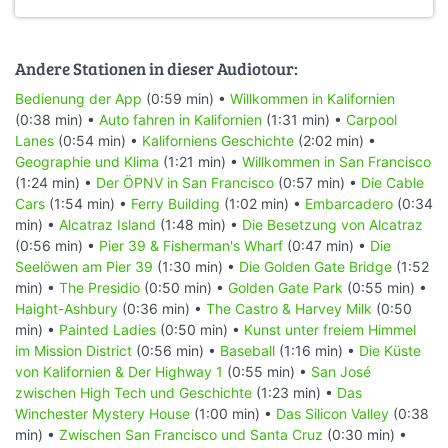
Andere Stationen in dieser Audiotour:
Bedienung der App
(0:59 min) •
Willkommen in Kalifornien
(0:38 min) •
Auto fahren in Kalifornien
(1:31 min) •
Carpool
Lanes
(0:54 min) •
Kaliforniens Geschichte
(2:02 min) •
Geographie und Klima
(1:21 min) •
Willkommen in San Francisco
(1:24 min) •
Der ÖPNV in San Francisco
(0:57 min) •
Die Cable
Cars
(1:54 min) •
Ferry Building
(1:02 min) •
Embarcadero
(0:34
min) •
Alcatraz Island
(1:48 min) •
Die Besetzung von Alcatraz
(0:56 min) •
Pier 39 & Fisherman's Wharf
(0:47 min) •
Die
Seelöwen am Pier 39
(1:30 min) •
Die Golden Gate Bridge
(1:52
min) •
The Presidio
(0:50 min) •
Golden Gate Park
(0:55 min) •
Haight-Ashbury
(0:36 min) •
The Castro & Harvey Milk
(0:50
min) •
Painted Ladies
(0:50 min) •
Kunst unter freiem Himmel
im Mission District
(0:56 min) •
Baseball
(1:16 min) •
Die Küste
von Kalifornien & Der Highway 1
(0:55 min) •
San José
zwischen High Tech und Geschichte
(1:23 min) •
Das
Winchester Mystery House
(1:00 min) •
Das Silicon Valley
(0:38
min) •
Zwischen San Francisco und Santa Cruz
(0:30 min) •