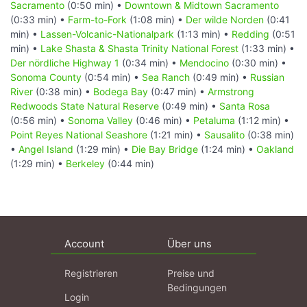
Sacramento
(0:50 min) •
Downtown & Midtown Sacramento
(0:33 min) •
Farm-to-Fork
(1:08 min) •
Der wilde Norden
(0:41
min) •
Lassen-Volcanic-Nationalpark
(1:13 min) •
Redding
(0:51
min) •
Lake Shasta & Shasta Trinity National Forest
(1:33 min) •
Der nördliche Highway 1
(0:34 min) •
Mendocino
(0:30 min) •
Sonoma County
(0:54 min) •
Sea Ranch
(0:49 min) •
Russian
River
(0:38 min) •
Bodega Bay
(0:47 min) •
Armstrong
Redwoods State Natural Reserve
(0:49 min) •
Santa Rosa
(0:56 min) •
Sonoma Valley
(0:46 min) •
Petaluma
(1:12 min) •
Point Reyes National Seashore
(1:21 min) •
Sausalito
(0:38 min)
•
Angel Island
(1:29 min) •
Die Bay Bridge
(1:24 min) •
Oakland
(1:29 min) •
Berkeley
(0:44 min)
Account
Über uns
Registrieren
Preise und
Bedingungen
Login