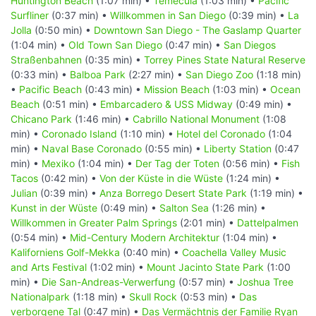
Huntington Beach
(1:07 min) •
Temecula
(1:03 min) •
Pacific
Surfliner
(0:37 min) •
Willkommen in San Diego
(0:39 min) •
La
Jolla
(0:50 min) •
Downtown San Diego - The Gaslamp Quarter
(1:04 min) •
Old Town San Diego
(0:47 min) •
San Diegos
Straßenbahnen
(0:35 min) •
Torrey Pines State Natural Reserve
(0:33 min) •
Balboa Park
(2:27 min) •
San Diego Zoo
(1:18 min)
•
Pacific Beach
(0:43 min) •
Mission Beach
(1:03 min) •
Ocean
Beach
(0:51 min) •
Embarcadero & USS Midway
(0:49 min) •
Chicano Park
(1:46 min) •
Cabrillo National Monument
(1:08
min) •
Coronado Island
(1:10 min) •
Hotel del Coronado
(1:04
min) •
Naval Base Coronado
(0:55 min) •
Liberty Station
(0:47
min) •
Mexiko
(1:04 min) •
Der Tag der Toten
(0:56 min) •
Fish
Tacos
(0:42 min) •
Von der Küste in die Wüste
(1:24 min) •
Julian
(0:39 min) •
Anza Borrego Desert State Park
(1:19 min) •
Kunst in der Wüste
(0:49 min) •
Salton Sea
(1:26 min) •
Willkommen in Greater Palm Springs
(2:01 min) •
Dattelpalmen
(0:54 min) •
Mid-Century Modern Architektur
(1:04 min) •
Kaliforniens Golf-Mekka
(0:40 min) •
Coachella Valley Music
and Arts Festival
(1:02 min) •
Mount Jacinto State Park
(1:00
min) •
Die San-Andreas-Verwerfung
(0:57 min) •
Joshua Tree
Nationalpark
(1:18 min) •
Skull Rock
(0:53 min) •
Das
verborgene Tal
(0:47 min) •
Das Vermächtnis der Familie Ryan