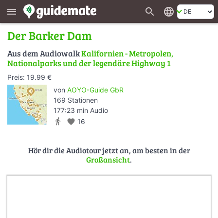
search
language
menu
Der Barker Dam
Aus dem Audiowalk
Kalifornien - Metropolen,
Nationalparks und der legendäre Highway 1
Preis: 19.99 €
von
AOYO-Guide GbR
169 Stationen
177:23 min Audio
directions_walk
favorite
16
Hör dir die Audiotour jetzt an, am besten in der
Großansicht
.