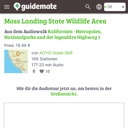
search
language
menu
Moss Landing State Wildlife Area
Aus dem Audiowalk
Kalifornien - Metropolen,
Nationalparks und der legendäre Highway 1
Preis: 19.99 €
von
AOYO-Guide GbR
169 Stationen
177:23 min Audio
directions_walk
favorite
16
Hör dir die Audiotour jetzt an, am besten in der
Großansicht
.