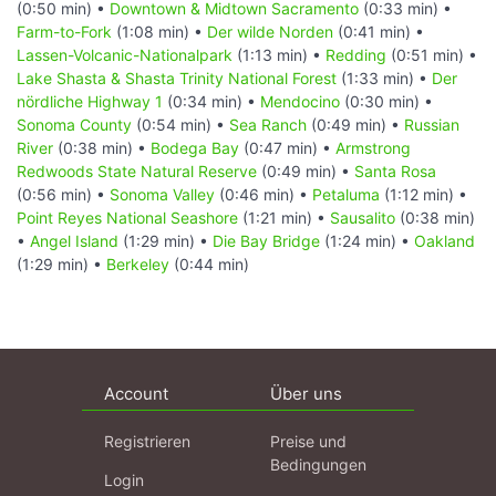
(0:50 min) •
Downtown & Midtown Sacramento
(0:33 min) •
Farm-to-Fork
(1:08 min) •
Der wilde Norden
(0:41 min) •
Lassen-Volcanic-Nationalpark
(1:13 min) •
Redding
(0:51 min) •
Lake Shasta & Shasta Trinity National Forest
(1:33 min) •
Der
nördliche Highway 1
(0:34 min) •
Mendocino
(0:30 min) •
Sonoma County
(0:54 min) •
Sea Ranch
(0:49 min) •
Russian
River
(0:38 min) •
Bodega Bay
(0:47 min) •
Armstrong
Redwoods State Natural Reserve
(0:49 min) •
Santa Rosa
(0:56 min) •
Sonoma Valley
(0:46 min) •
Petaluma
(1:12 min) •
Point Reyes National Seashore
(1:21 min) •
Sausalito
(0:38 min)
•
Angel Island
(1:29 min) •
Die Bay Bridge
(1:24 min) •
Oakland
(1:29 min) •
Berkeley
(0:44 min)
Account
Über uns
Registrieren
Preise und
Bedingungen
Login