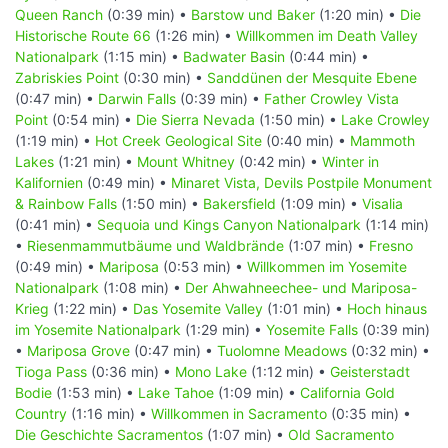
Queen Ranch
(0:39 min) •
Barstow und Baker
(1:20 min) •
Die
Historische Route 66
(1:26 min) •
Willkommen im Death Valley
Nationalpark
(1:15 min) •
Badwater Basin
(0:44 min) •
Zabriskies Point
(0:30 min) •
Sanddünen der Mesquite Ebene
(0:47 min) •
Darwin Falls
(0:39 min) •
Father Crowley Vista
Point
(0:54 min) •
Die Sierra Nevada
(1:50 min) •
Lake Crowley
(1:19 min) •
Hot Creek Geological Site
(0:40 min) •
Mammoth
Lakes
(1:21 min) •
Mount Whitney
(0:42 min) •
Winter in
Kalifornien
(0:49 min) •
Minaret Vista, Devils Postpile Monument
& Rainbow Falls
(1:50 min) •
Bakersfield
(1:09 min) •
Visalia
(0:41 min) •
Sequoia und Kings Canyon Nationalpark
(1:14 min)
•
Riesenmammutbäume und Waldbrände
(1:07 min) •
Fresno
(0:49 min) •
Mariposa
(0:53 min) •
Willkommen im Yosemite
Nationalpark
(1:08 min) •
Der Ahwahneechee- und Mariposa-
Krieg
(1:22 min) •
Das Yosemite Valley
(1:01 min) •
Hoch hinaus
im Yosemite Nationalpark
(1:29 min) •
Yosemite Falls
(0:39 min)
•
Mariposa Grove
(0:47 min) •
Tuolomne Meadows
(0:32 min) •
Tioga Pass
(0:36 min) •
Mono Lake
(1:12 min) •
Geisterstadt
Bodie
(1:53 min) •
Lake Tahoe
(1:09 min) •
California Gold
Country
(1:16 min) •
Willkommen in Sacramento
(0:35 min) •
Die Geschichte Sacramentos
(1:07 min) •
Old Sacramento