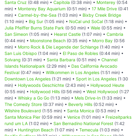
Santa Cruz
(0:48 min) •
Capitola
(0:38 min) •
Monterey
(0:54
min) •
Monterey Bay Aquarium
(0:51 min) •
17 Mile Drive
(0:41
min) •
Carmel-by-the-Sea
(1:03 min) •
Bixby Creek Bridge
(1:10 min) •
Big Sur
(1:05 min) •
NoCal und SoCal
(1:18 min) •
Julia Pfeiffer Burns State Park
(0:50 min) •
Wale
(0:55 min) •
San Simeon
(1:05 min) •
Hearst Castle
(1:07 min) •
Cambria
(0:44 min) •
Moonstone Beach
(0:35 min) •
Morro Bay
(0:56
min) •
Morro Rock & Die Legende der Schlange
(1:40 min) •
San Luis Obispo
(1:04 min) •
El Paso de Robles
(0:44 min) •
Solvang
(0:31 min) •
Santa Barbara
(0:51 min) •
Channel
Islands Nationalpark
(2:29 min) •
Das California Avocado
Festival
(0:47 min) •
Willkommen in Los Angeles
(1:51 min) •
Downtown Los Angeles
(1:21 min) •
Sport in Los Angeles
(1:30
min) •
Hollywoods Geschichte
(2:43 min) •
Hollywood Heute
(0:55 min) •
Hollywood Hills
(0:56 min) •
West Hollywood
(1:27
min) •
Whisky a Go Go
(1:13 min) •
Mels Drive-In
(1:33 min) •
The Comedy Store
(0:37 min) •
Beverly Hills
(0:52 min) •
Wilshire Boulevard
(1:55 min) •
Santa Monica
(0:53 min) •
Santa Monica Pier
(0:59 min) •
Venice
(1:01 min) •
Freizeitparks
rund um LA
(1:02 min) •
San Bernadino National Forest
(1:42
min) •
Huntington Beach
(1:07 min) •
Temecula
(1:03 min) •