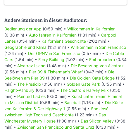
Andere Stationen in dieser Audiotour:
Bedienung der App
(0:59 min) •
Willkommen in Kalifornien
(0:38 min) •
Auto fahren in Kalifornien
(1:31 min) •
Carpool
Lanes
(0:54 min) •
Kaliforniens Geschichte
(2:02 min) •
Geographie und Klima
(1:21 min) •
Willkommen in San Francisco
(1:24 min) •
Der ÖPNV in San Francisco
(0:57 min) •
Die Cable
Cars
(1:54 min) •
Ferry Building
(1:02 min) •
Embarcadero
(0:34
min) •
Alcatraz Island
(1:48 min) •
Die Besetzung von Alcatraz
(0:56 min) •
Pier 39 & Fisherman's Wharf
(0:47 min) •
Die
Seelöwen am Pier 39
(1:30 min) •
Die Golden Gate Bridge
(1:52
min) •
The Presidio
(0:50 min) •
Golden Gate Park
(0:55 min) •
Haight-Ashbury
(0:36 min) •
The Castro & Harvey Milk
(0:50
min) •
Painted Ladies
(0:50 min) •
Kunst unter freiem Himmel
im Mission District
(0:56 min) •
Baseball
(1:16 min) •
Die Küste
von Kalifornien & Der Highway 1
(0:55 min) •
San José
zwischen High Tech und Geschichte
(1:23 min) •
Das
Winchester Mystery House
(1:00 min) •
Das Silicon Valley
(0:38
min) •
Zwischen San Francisco und Santa Cruz
(0:30 min) •