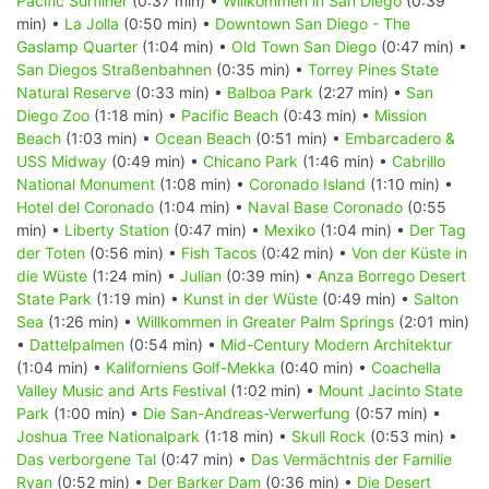
Pacific Surfliner
(0:37 min) •
Willkommen in San Diego
(0:39
min) •
La Jolla
(0:50 min) •
Downtown San Diego - The
Gaslamp Quarter
(1:04 min) •
Old Town San Diego
(0:47 min) •
San Diegos Straßenbahnen
(0:35 min) •
Torrey Pines State
Natural Reserve
(0:33 min) •
Balboa Park
(2:27 min) •
San
Diego Zoo
(1:18 min) •
Pacific Beach
(0:43 min) •
Mission
Beach
(1:03 min) •
Ocean Beach
(0:51 min) •
Embarcadero &
USS Midway
(0:49 min) •
Chicano Park
(1:46 min) •
Cabrillo
National Monument
(1:08 min) •
Coronado Island
(1:10 min) •
Hotel del Coronado
(1:04 min) •
Naval Base Coronado
(0:55
min) •
Liberty Station
(0:47 min) •
Mexiko
(1:04 min) •
Der Tag
der Toten
(0:56 min) •
Fish Tacos
(0:42 min) •
Von der Küste in
die Wüste
(1:24 min) •
Julian
(0:39 min) •
Anza Borrego Desert
State Park
(1:19 min) •
Kunst in der Wüste
(0:49 min) •
Salton
Sea
(1:26 min) •
Willkommen in Greater Palm Springs
(2:01 min)
•
Dattelpalmen
(0:54 min) •
Mid-Century Modern Architektur
(1:04 min) •
Kaliforniens Golf-Mekka
(0:40 min) •
Coachella
Valley Music and Arts Festival
(1:02 min) •
Mount Jacinto State
Park
(1:00 min) •
Die San-Andreas-Verwerfung
(0:57 min) •
Joshua Tree Nationalpark
(1:18 min) •
Skull Rock
(0:53 min) •
Das verborgene Tal
(0:47 min) •
Das Vermächtnis der Familie
Ryan
(0:52 min) •
Der Barker Dam
(0:36 min) •
Die Desert