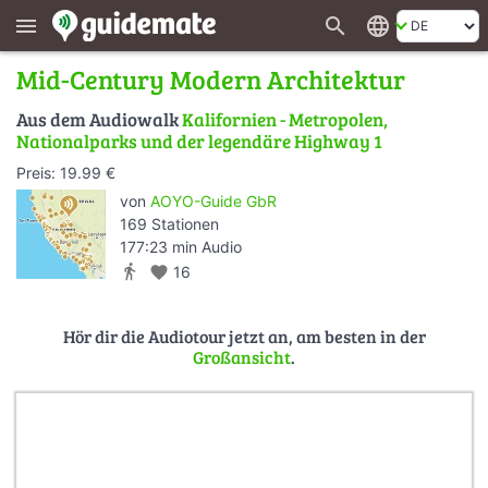
search
language
menu
Mid-Century Modern Architektur
Aus dem Audiowalk
Kalifornien - Metropolen,
Nationalparks und der legendäre Highway 1
Preis: 19.99 €
von
AOYO-Guide GbR
169 Stationen
177:23 min Audio
directions_walk
favorite
16
Hör dir die Audiotour jetzt an, am besten in der
Großansicht
.