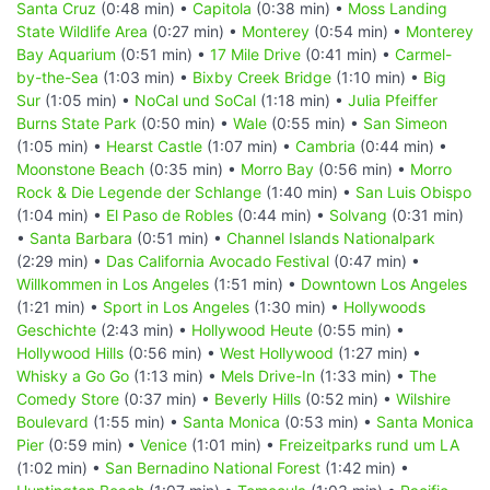
Santa Cruz
(0:48 min) •
Capitola
(0:38 min) •
Moss Landing
State Wildlife Area
(0:27 min) •
Monterey
(0:54 min) •
Monterey
Bay Aquarium
(0:51 min) •
17 Mile Drive
(0:41 min) •
Carmel-
by-the-Sea
(1:03 min) •
Bixby Creek Bridge
(1:10 min) •
Big
Sur
(1:05 min) •
NoCal und SoCal
(1:18 min) •
Julia Pfeiffer
Burns State Park
(0:50 min) •
Wale
(0:55 min) •
San Simeon
(1:05 min) •
Hearst Castle
(1:07 min) •
Cambria
(0:44 min) •
Moonstone Beach
(0:35 min) •
Morro Bay
(0:56 min) •
Morro
Rock & Die Legende der Schlange
(1:40 min) •
San Luis Obispo
(1:04 min) •
El Paso de Robles
(0:44 min) •
Solvang
(0:31 min)
•
Santa Barbara
(0:51 min) •
Channel Islands Nationalpark
(2:29 min) •
Das California Avocado Festival
(0:47 min) •
Willkommen in Los Angeles
(1:51 min) •
Downtown Los Angeles
(1:21 min) •
Sport in Los Angeles
(1:30 min) •
Hollywoods
Geschichte
(2:43 min) •
Hollywood Heute
(0:55 min) •
Hollywood Hills
(0:56 min) •
West Hollywood
(1:27 min) •
Whisky a Go Go
(1:13 min) •
Mels Drive-In
(1:33 min) •
The
Comedy Store
(0:37 min) •
Beverly Hills
(0:52 min) •
Wilshire
Boulevard
(1:55 min) •
Santa Monica
(0:53 min) •
Santa Monica
Pier
(0:59 min) •
Venice
(1:01 min) •
Freizeitparks rund um LA
(1:02 min) •
San Bernadino National Forest
(1:42 min) •