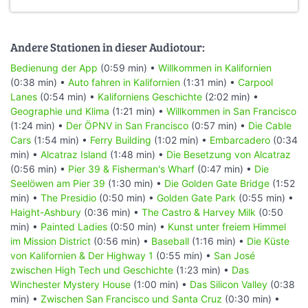
Andere Stationen in dieser Audiotour:
Bedienung der App
(0:59 min) •
Willkommen in Kalifornien
(0:38 min) •
Auto fahren in Kalifornien
(1:31 min) •
Carpool
Lanes
(0:54 min) •
Kaliforniens Geschichte
(2:02 min) •
Geographie und Klima
(1:21 min) •
Willkommen in San Francisco
(1:24 min) •
Der ÖPNV in San Francisco
(0:57 min) •
Die Cable
Cars
(1:54 min) •
Ferry Building
(1:02 min) •
Embarcadero
(0:34
min) •
Alcatraz Island
(1:48 min) •
Die Besetzung von Alcatraz
(0:56 min) •
Pier 39 & Fisherman's Wharf
(0:47 min) •
Die
Seelöwen am Pier 39
(1:30 min) •
Die Golden Gate Bridge
(1:52
min) •
The Presidio
(0:50 min) •
Golden Gate Park
(0:55 min) •
Haight-Ashbury
(0:36 min) •
The Castro & Harvey Milk
(0:50
min) •
Painted Ladies
(0:50 min) •
Kunst unter freiem Himmel
im Mission District
(0:56 min) •
Baseball
(1:16 min) •
Die Küste
von Kalifornien & Der Highway 1
(0:55 min) •
San José
zwischen High Tech und Geschichte
(1:23 min) •
Das
Winchester Mystery House
(1:00 min) •
Das Silicon Valley
(0:38
min) •
Zwischen San Francisco und Santa Cruz
(0:30 min) •