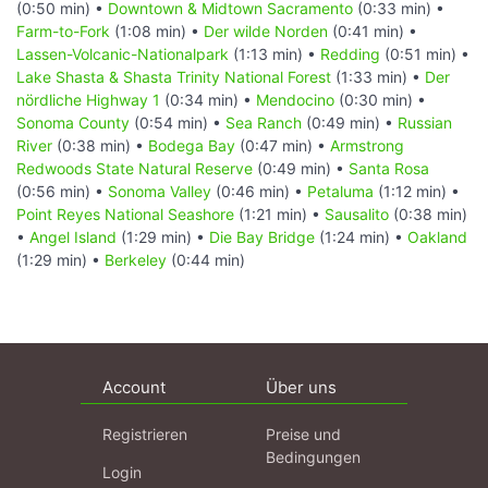
(0:50 min) •
Downtown & Midtown Sacramento
(0:33 min) •
Farm-to-Fork
(1:08 min) •
Der wilde Norden
(0:41 min) •
Lassen-Volcanic-Nationalpark
(1:13 min) •
Redding
(0:51 min) •
Lake Shasta & Shasta Trinity National Forest
(1:33 min) •
Der
nördliche Highway 1
(0:34 min) •
Mendocino
(0:30 min) •
Sonoma County
(0:54 min) •
Sea Ranch
(0:49 min) •
Russian
River
(0:38 min) •
Bodega Bay
(0:47 min) •
Armstrong
Redwoods State Natural Reserve
(0:49 min) •
Santa Rosa
(0:56 min) •
Sonoma Valley
(0:46 min) •
Petaluma
(1:12 min) •
Point Reyes National Seashore
(1:21 min) •
Sausalito
(0:38 min)
•
Angel Island
(1:29 min) •
Die Bay Bridge
(1:24 min) •
Oakland
(1:29 min) •
Berkeley
(0:44 min)
Account
Über uns
Registrieren
Preise und
Bedingungen
Login