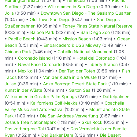
Huntington Beach
(1:07 min) •
Temecula
(1:03 min) •
Pacific
Surfliner
(0:37 min) •
Willkommen in San Diego
(0:39 min) •
La
Jolla
(0:50 min) •
Downtown San Diego - The Gaslamp Quarter
(1:04 min) •
Old Town San Diego
(0:47 min) •
San Diegos
Straßenbahnen
(0:35 min) •
Torrey Pines State Natural Reserve
(0:33 min) •
Balboa Park
(2:27 min) •
San Diego Zoo
(1:18 min)
•
Pacific Beach
(0:43 min) •
Mission Beach
(1:03 min) •
Ocean
Beach
(0:51 min) •
Embarcadero & USS Midway
(0:49 min) •
Chicano Park
(1:46 min) •
Cabrillo National Monument
(1:08
min) •
Coronado Island
(1:10 min) •
Hotel del Coronado
(1:04
min) •
Naval Base Coronado
(0:55 min) •
Liberty Station
(0:47
min) •
Mexiko
(1:04 min) •
Der Tag der Toten
(0:56 min) •
Fish
Tacos
(0:42 min) •
Von der Küste in die Wüste
(1:24 min) •
Julian
(0:39 min) •
Anza Borrego Desert State Park
(1:19 min) •
Kunst in der Wüste
(0:49 min) •
Salton Sea
(1:26 min) •
Willkommen in Greater Palm Springs
(2:01 min) •
Dattelpalmen
(0:54 min) •
Kaliforniens Golf-Mekka
(0:40 min) •
Coachella
Valley Music and Arts Festival
(1:02 min) •
Mount Jacinto State
Park
(1:00 min) •
Die San-Andreas-Verwerfung
(0:57 min) •
Joshua Tree Nationalpark
(1:18 min) •
Skull Rock
(0:53 min) •
Das verborgene Tal
(0:47 min) •
Das Vermächtnis der Familie
Ryan
(0:52 min) •
Der Barker Dam
(0:36 min) •
Die Desert