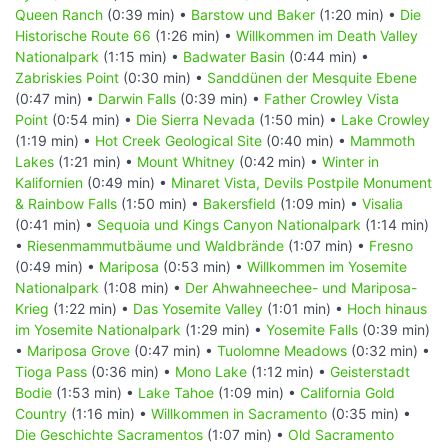
Queen Ranch
(0:39 min) •
Barstow und Baker
(1:20 min) •
Die
Historische Route 66
(1:26 min) •
Willkommen im Death Valley
Nationalpark
(1:15 min) •
Badwater Basin
(0:44 min) •
Zabriskies Point
(0:30 min) •
Sanddünen der Mesquite Ebene
(0:47 min) •
Darwin Falls
(0:39 min) •
Father Crowley Vista
Point
(0:54 min) •
Die Sierra Nevada
(1:50 min) •
Lake Crowley
(1:19 min) •
Hot Creek Geological Site
(0:40 min) •
Mammoth
Lakes
(1:21 min) •
Mount Whitney
(0:42 min) •
Winter in
Kalifornien
(0:49 min) •
Minaret Vista, Devils Postpile Monument
& Rainbow Falls
(1:50 min) •
Bakersfield
(1:09 min) •
Visalia
(0:41 min) •
Sequoia und Kings Canyon Nationalpark
(1:14 min)
•
Riesenmammutbäume und Waldbrände
(1:07 min) •
Fresno
(0:49 min) •
Mariposa
(0:53 min) •
Willkommen im Yosemite
Nationalpark
(1:08 min) •
Der Ahwahneechee- und Mariposa-
Krieg
(1:22 min) •
Das Yosemite Valley
(1:01 min) •
Hoch hinaus
im Yosemite Nationalpark
(1:29 min) •
Yosemite Falls
(0:39 min)
•
Mariposa Grove
(0:47 min) •
Tuolomne Meadows
(0:32 min) •
Tioga Pass
(0:36 min) •
Mono Lake
(1:12 min) •
Geisterstadt
Bodie
(1:53 min) •
Lake Tahoe
(1:09 min) •
California Gold
Country
(1:16 min) •
Willkommen in Sacramento
(0:35 min) •
Die Geschichte Sacramentos
(1:07 min) •
Old Sacramento