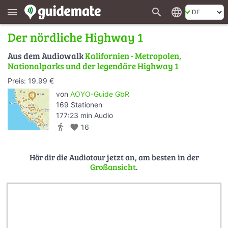
search
language
menu
Der nördliche Highway 1
Aus dem Audiowalk
Kalifornien - Metropolen,
Nationalparks und der legendäre Highway 1
Preis: 19.99 €
von
AOYO-Guide GbR
169 Stationen
177:23 min Audio
directions_walk
favorite
16
Hör dir die Audiotour jetzt an, am besten in der
Großansicht
.