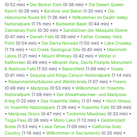
(0:52 min) •
Der Barker Dam
(0:36 min) •
Die Desert Queen
Ranch
(0:39 min) •
Barstow und Baker
(1:20 min) •
Die
Historische Route 66
(1:26 min) •
Willkommen im Death Valley
Nationalpark
(1:15 min) •
Badwater Basin
(0:44 min) •
Zabriskies Point
(0:30 min) •
Sanddünen der Mesquite Ebene
(0:47 min) •
Darwin Falls
(0:39 min) •
Father Crowley Vista
Point
(0:54 min) •
Die Sierra Nevada
(1:50 min) •
Lake Crowley
(1:19 min) •
Hot Creek Geological Site
(0:40 min) •
Mammoth
Lakes
(1:21 min) •
Mount Whitney
(0:42 min) •
Winter in
Kalifornien
(0:49 min) •
Minaret Vista, Devils Postpile Monument
& Rainbow Falls
(1:50 min) •
Bakersfield
(1:09 min) •
Visalia
(0:41 min) •
Sequoia und Kings Canyon Nationalpark
(1:14 min)
•
Riesenmammutbäume und Waldbrände
(1:07 min) •
Fresno
(0:49 min) •
Mariposa
(0:53 min) •
Willkommen im Yosemite
Nationalpark
(1:08 min) •
Der Ahwahneechee- und Mariposa-
Krieg
(1:22 min) •
Das Yosemite Valley
(1:01 min) •
Hoch hinaus
im Yosemite Nationalpark
(1:29 min) •
Yosemite Falls
(0:39 min)
•
Mariposa Grove
(0:47 min) •
Tuolomne Meadows
(0:32 min) •
Tioga Pass
(0:36 min) •
Mono Lake
(1:12 min) •
Geisterstadt
Bodie
(1:53 min) •
Lake Tahoe
(1:09 min) •
California Gold
Country
(1:16 min) •
Willkommen in Sacramento
(0:35 min) •