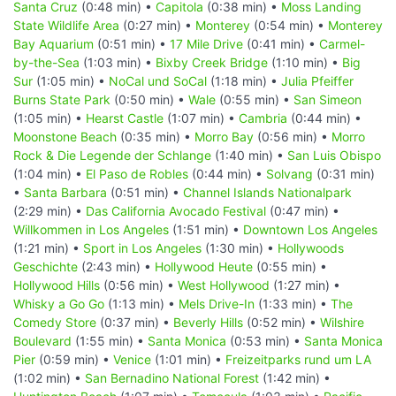
Santa Cruz
(0:48 min) •
Capitola
(0:38 min) •
Moss Landing
State Wildlife Area
(0:27 min) •
Monterey
(0:54 min) •
Monterey
Bay Aquarium
(0:51 min) •
17 Mile Drive
(0:41 min) •
Carmel-
by-the-Sea
(1:03 min) •
Bixby Creek Bridge
(1:10 min) •
Big
Sur
(1:05 min) •
NoCal und SoCal
(1:18 min) •
Julia Pfeiffer
Burns State Park
(0:50 min) •
Wale
(0:55 min) •
San Simeon
(1:05 min) •
Hearst Castle
(1:07 min) •
Cambria
(0:44 min) •
Moonstone Beach
(0:35 min) •
Morro Bay
(0:56 min) •
Morro
Rock & Die Legende der Schlange
(1:40 min) •
San Luis Obispo
(1:04 min) •
El Paso de Robles
(0:44 min) •
Solvang
(0:31 min)
•
Santa Barbara
(0:51 min) •
Channel Islands Nationalpark
(2:29 min) •
Das California Avocado Festival
(0:47 min) •
Willkommen in Los Angeles
(1:51 min) •
Downtown Los Angeles
(1:21 min) •
Sport in Los Angeles
(1:30 min) •
Hollywoods
Geschichte
(2:43 min) •
Hollywood Heute
(0:55 min) •
Hollywood Hills
(0:56 min) •
West Hollywood
(1:27 min) •
Whisky a Go Go
(1:13 min) •
Mels Drive-In
(1:33 min) •
The
Comedy Store
(0:37 min) •
Beverly Hills
(0:52 min) •
Wilshire
Boulevard
(1:55 min) •
Santa Monica
(0:53 min) •
Santa Monica
Pier
(0:59 min) •
Venice
(1:01 min) •
Freizeitparks rund um LA
(1:02 min) •
San Bernadino National Forest
(1:42 min) •