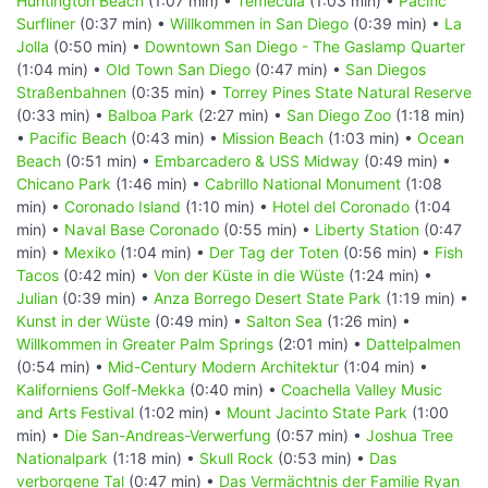
Huntington Beach
(1:07 min) •
Temecula
(1:03 min) •
Pacific
Surfliner
(0:37 min) •
Willkommen in San Diego
(0:39 min) •
La
Jolla
(0:50 min) •
Downtown San Diego - The Gaslamp Quarter
(1:04 min) •
Old Town San Diego
(0:47 min) •
San Diegos
Straßenbahnen
(0:35 min) •
Torrey Pines State Natural Reserve
(0:33 min) •
Balboa Park
(2:27 min) •
San Diego Zoo
(1:18 min)
•
Pacific Beach
(0:43 min) •
Mission Beach
(1:03 min) •
Ocean
Beach
(0:51 min) •
Embarcadero & USS Midway
(0:49 min) •
Chicano Park
(1:46 min) •
Cabrillo National Monument
(1:08
min) •
Coronado Island
(1:10 min) •
Hotel del Coronado
(1:04
min) •
Naval Base Coronado
(0:55 min) •
Liberty Station
(0:47
min) •
Mexiko
(1:04 min) •
Der Tag der Toten
(0:56 min) •
Fish
Tacos
(0:42 min) •
Von der Küste in die Wüste
(1:24 min) •
Julian
(0:39 min) •
Anza Borrego Desert State Park
(1:19 min) •
Kunst in der Wüste
(0:49 min) •
Salton Sea
(1:26 min) •
Willkommen in Greater Palm Springs
(2:01 min) •
Dattelpalmen
(0:54 min) •
Mid-Century Modern Architektur
(1:04 min) •
Kaliforniens Golf-Mekka
(0:40 min) •
Coachella Valley Music
and Arts Festival
(1:02 min) •
Mount Jacinto State Park
(1:00
min) •
Die San-Andreas-Verwerfung
(0:57 min) •
Joshua Tree
Nationalpark
(1:18 min) •
Skull Rock
(0:53 min) •
Das
verborgene Tal
(0:47 min) •
Das Vermächtnis der Familie Ryan