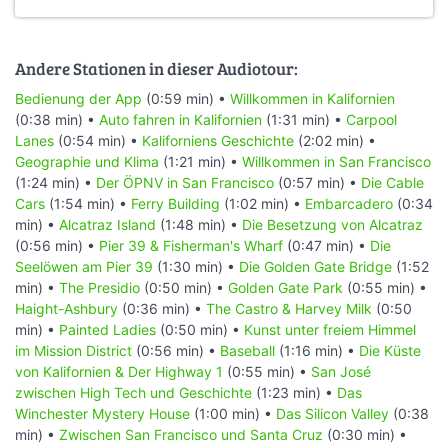
Andere Stationen in dieser Audiotour:
Bedienung der App
(0:59 min) •
Willkommen in Kalifornien
(0:38 min) •
Auto fahren in Kalifornien
(1:31 min) •
Carpool
Lanes
(0:54 min) •
Kaliforniens Geschichte
(2:02 min) •
Geographie und Klima
(1:21 min) •
Willkommen in San Francisco
(1:24 min) •
Der ÖPNV in San Francisco
(0:57 min) •
Die Cable
Cars
(1:54 min) •
Ferry Building
(1:02 min) •
Embarcadero
(0:34
min) •
Alcatraz Island
(1:48 min) •
Die Besetzung von Alcatraz
(0:56 min) •
Pier 39 & Fisherman's Wharf
(0:47 min) •
Die
Seelöwen am Pier 39
(1:30 min) •
Die Golden Gate Bridge
(1:52
min) •
The Presidio
(0:50 min) •
Golden Gate Park
(0:55 min) •
Haight-Ashbury
(0:36 min) •
The Castro & Harvey Milk
(0:50
min) •
Painted Ladies
(0:50 min) •
Kunst unter freiem Himmel
im Mission District
(0:56 min) •
Baseball
(1:16 min) •
Die Küste
von Kalifornien & Der Highway 1
(0:55 min) •
San José
zwischen High Tech und Geschichte
(1:23 min) •
Das
Winchester Mystery House
(1:00 min) •
Das Silicon Valley
(0:38
min) •
Zwischen San Francisco und Santa Cruz
(0:30 min) •