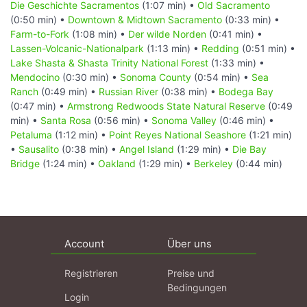
Die Geschichte Sacramentos
(1:07 min) •
Old Sacramento
(0:50 min) •
Downtown & Midtown Sacramento
(0:33 min) •
Farm-to-Fork
(1:08 min) •
Der wilde Norden
(0:41 min) •
Lassen-Volcanic-Nationalpark
(1:13 min) •
Redding
(0:51 min) •
Lake Shasta & Shasta Trinity National Forest
(1:33 min) •
Mendocino
(0:30 min) •
Sonoma County
(0:54 min) •
Sea
Ranch
(0:49 min) •
Russian River
(0:38 min) •
Bodega Bay
(0:47 min) •
Armstrong Redwoods State Natural Reserve
(0:49
min) •
Santa Rosa
(0:56 min) •
Sonoma Valley
(0:46 min) •
Petaluma
(1:12 min) •
Point Reyes National Seashore
(1:21 min)
•
Sausalito
(0:38 min) •
Angel Island
(1:29 min) •
Die Bay
Bridge
(1:24 min) •
Oakland
(1:29 min) •
Berkeley
(0:44 min)
Account
Über uns
Registrieren
Preise und
Bedingungen
Login