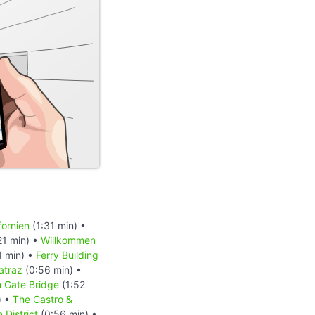
fornien
(1:31 min) •
21 min) •
Willkommen
4 min) •
Ferry Building
atraz
(0:56 min) •
n Gate Bridge
(1:52
) •
The Castro &
 District
(0:56 min) •