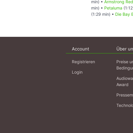
min) •
Armstrong Red
min) •
Petaluma
(1:12
(1:29 min) •
Die Bay 
Account
Über u
Registrieren
Preise u
Bedingu
Login
Audiowa
Award
Pressema
Technol