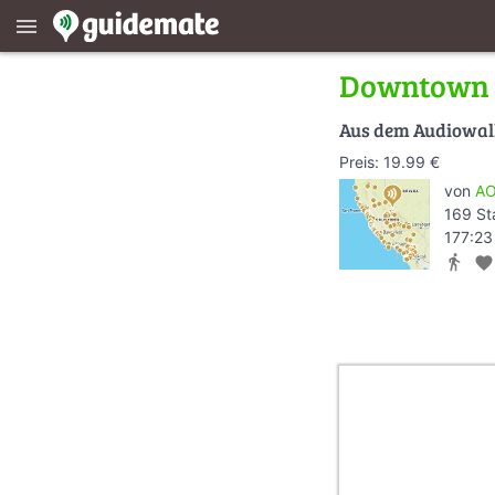
menu
Downtown 
Aus dem Audiowa
Preis: 19.99 €
von
AO
169 St
177:23
directions_walk
favorite