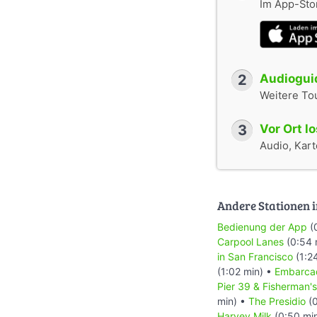
Im App-Stor
2
Audioguid
Weitere To
3
Vor Ort l
Audio, Karte
Andere Stationen i
Bedienung der App
(
Carpool Lanes
(0:54 
in San Francisco
(1:2
(1:02 min) •
Embarca
Pier 39 & Fisherman'
min) •
The Presidio
(0
Harvey Milk
(0:50 mi