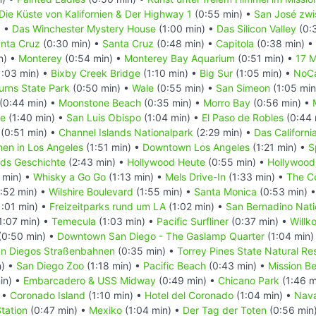
Die Küste von Kalifornien & Der Highway 1
(0:55 min) •
San José zwi
) •
Das Winchester Mystery House
(1:00 min) •
Das Silicon Valley
(0:
anta Cruz
(0:30 min) •
Santa Cruz
(0:48 min) •
Capitola
(0:38 min) •
n) •
Monterey
(0:54 min) •
Monterey Bay Aquarium
(0:51 min) •
17 M
1:03 min) •
Bixby Creek Bridge
(1:10 min) •
Big Sur
(1:05 min) •
NoCa
Burns State Park
(0:50 min) •
Wale
(0:55 min) •
San Simeon
(1:05 min
(0:44 min) •
Moonstone Beach
(0:35 min) •
Morro Bay
(0:56 min) •
ge
(1:40 min) •
San Luis Obispo
(1:04 min) •
El Paso de Robles
(0:44 
(0:51 min) •
Channel Islands Nationalpark
(2:29 min) •
Das Californi
en in Los Angeles
(1:51 min) •
Downtown Los Angeles
(1:21 min) •
S
ds Geschichte
(2:43 min) •
Hollywood Heute
(0:55 min) •
Hollywood 
 min) •
Whisky a Go Go
(1:13 min) •
Mels Drive-In
(1:33 min) •
The C
:52 min) •
Wilshire Boulevard
(1:55 min) •
Santa Monica
(0:53 min) 
:01 min) •
Freizeitparks rund um LA
(1:02 min) •
San Bernadino Nati
1:07 min) •
Temecula
(1:03 min) •
Pacific Surfliner
(0:37 min) •
Willk
(0:50 min) •
Downtown San Diego - The Gaslamp Quarter
(1:04 min)
n Diegos Straßenbahnen
(0:35 min) •
Torrey Pines State Natural Re
n) •
San Diego Zoo
(1:18 min) •
Pacific Beach
(0:43 min) •
Mission B
in) •
Embarcadero & USS Midway
(0:49 min) •
Chicano Park
(1:46 m
 •
Coronado Island
(1:10 min) •
Hotel del Coronado
(1:04 min) •
Nava
Station
(0:47 min) •
Mexiko
(1:04 min) •
Der Tag der Toten
(0:56 min