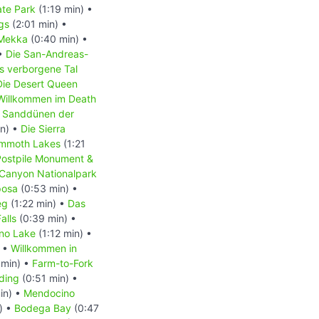
ate Park
(1:19 min) •
gs
(2:01 min) •
-Mekka
(0:40 min) •
 •
Die San-Andreas-
s verborgene Tal
Die Desert Queen
Willkommen im Death
•
Sanddünen der
n) •
Die Sierra
mmoth Lakes
(1:21
 Postpile Monument &
 Canyon Nationalpark
posa
(0:53 min) •
eg
(1:22 min) •
Das
alls
(0:39 min) •
no Lake
(1:12 min) •
) •
Willkommen in
 min) •
Farm-to-Fork
ding
(0:51 min) •
in) •
Mendocino
) •
Bodega Bay
(0:47