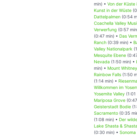
min) •
Von der Küste 
Kunst in der Wüste
(0
Dattelpalmen
(0:54 m
Coachella Valley Musi
Verwerfung
(0:57 min
(0:47 min) •
Das Verm
Ranch
(0:39 min) •
B
Valley Nationalpark
(1
Mesquite Ebene
(0:4
Nevada
(1:50 min) •
min) •
Mount Whitne
Rainbow Falls
(1:50 m
(1:14 min) •
Riesenm
Willkommen im Yosem
Yosemite Valley
(1:01
Mariposa Grove
(0:47
Geisterstadt Bodie
(1
Sacramento
(0:35 mi
(1:08 min) •
Der wild
Lake Shasta & Shasta 
(0:30 min) •
Sonoma 