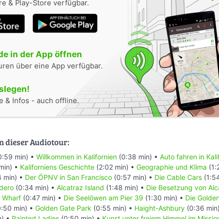
e & Play-Store verfügbar.
e in der App öffnen
uren über eine App verfügbar.
oslegen!
 & Infos - auch offline.
n dieser Audiotour:
0:59 min) •
Willkommen in Kalifornien
(0:38 min) •
Auto fahren in Kali
min) •
Kaliforniens Geschichte
(2:02 min) •
Geographie und Klima
(1:
4 min) •
Der ÖPNV in San Francisco
(0:57 min) •
Die Cable Cars
(1:5
dero
(0:34 min) •
Alcatraz Island
(1:48 min) •
Die Besetzung von Alc
s Wharf
(0:47 min) •
Die Seelöwen am Pier 39
(1:30 min) •
Die Golde
:50 min) •
Golden Gate Park
(0:55 min) •
Haight-Ashbury
(0:36 min
n) •
Painted Ladies
(0:50 min) •
Kunst unter freiem Himmel im Mission