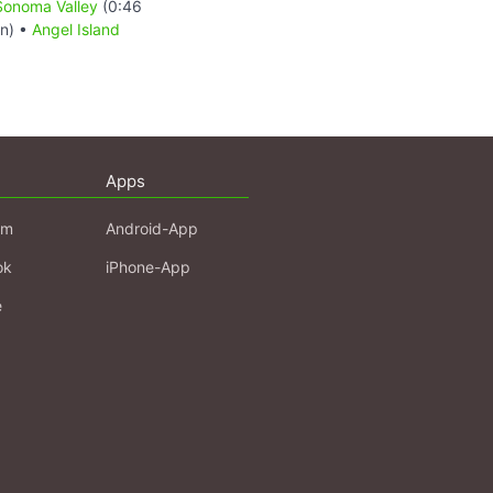
Sonoma Valley
(0:46
n) •
Angel Island
Apps
am
Android-App
ok
iPhone-App
e