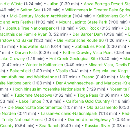
in die Wüste
(1:24 min) •
Julian
(0:39 min) •
Anza Borrego Desert St
:49 min) •
Salton Sea
(1:26 min) •
Willkommen in Greater Palm Sprin
in) •
Mid-Century Modern Architektur
(1:04 min) •
Kaliforniens Golf
c and Arts Festival
(1:02 min) •
Mount Jacinto State Park
(1:00 min)
) •
Joshua Tree Nationalpark
(1:18 min) •
Skull Rock
(0:53 min) •
Da
ächtnis der Familie Ryan
(0:52 min) •
Der Barker Dam
(0:36 min) •
arstow und Baker
(1:20 min) •
Die Historische Route 66
(1:26 min) •
:15 min) •
Badwater Basin
(0:44 min) •
Zabriskies Point
(0:30 min) 
7 min) •
Darwin Falls
(0:39 min) •
Father Crowley Vista Point
(0:54 mi
Lake Crowley
(1:19 min) •
Hot Creek Geological Site
(0:40 min) •
Ma
y
(0:42 min) •
Winter in Kalifornien
(0:49 min) •
Minaret Vista, Devils
in) •
Bakersfield
(1:09 min) •
Visalia
(0:41 min) •
Sequoia und Kings
ammutbäume und Waldbrände
(1:07 min) •
Fresno
(0:49 min) •
Mari
ite Nationalpark
(1:08 min) •
Der Ahwahneechee- und Mariposa-Kri
 min) •
Hoch hinaus im Yosemite Nationalpark
(1:29 min) •
Yosemite F
 min) •
Tuolomne Meadows
(0:32 min) •
Tioga Pass
(0:36 min) •
Mo
:53 min) •
Lake Tahoe
(1:09 min) •
California Gold Country
(1:16 min
n) •
Die Geschichte Sacramentos
(1:07 min) •
Old Sacramento
(0:50
e Norden
(0:41 min) •
Lassen-Volcanic-Nationalpark
(1:13 min) •
Red
Trinity National Forest
(1:33 min) •
Der nördliche Highway 1
(0:34 m
County
(0:54 min) •
Sea Ranch
(0:49 min) •
Russian River
(0:38 min