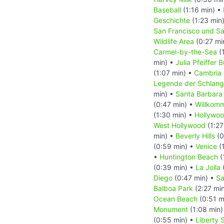
Baseball
(1:16 min) •
Geschichte
(1:23 min
San Francisco und S
Wildlife Area
(0:27 mi
Carmel-by-the-Sea
(
min) •
Julia Pfeiffer 
(1:07 min) •
Cambria
Legende der Schlan
min) •
Santa Barbara
(0:47 min) •
Willkomm
(1:30 min) •
Hollywoo
West Hollywood
(1:27
min) •
Beverly Hills
(0
(0:59 min) •
Venice
(1
•
Huntington Beach
(
(0:39 min) •
La Jolla
Diego
(0:47 min) •
Sa
Balboa Park
(2:27 mi
Ocean Beach
(0:51 m
Monument
(1:08 min)
(0:55 min) •
Liberty 