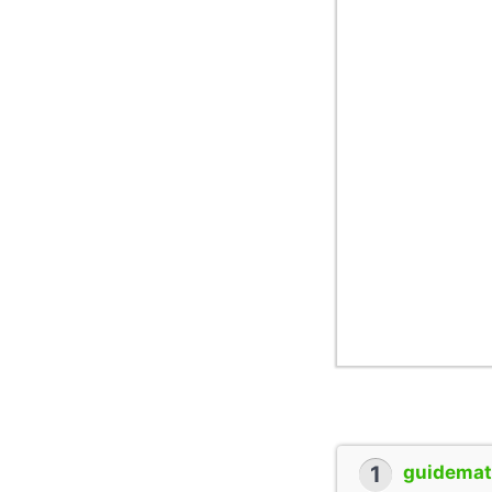
1
guidemate