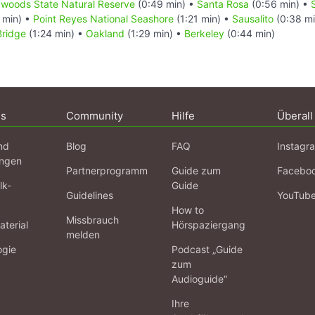
woods State Natural Reserve
(0:49 min) •
Santa Rosa
(0:56 min) •
 min) •
Point Reyes National Seashore
(1:21 min) •
Sausalito
(0:38 mi
Bridge
(1:24 min) •
Oakland
(1:29 min) •
Berkeley
(0:44 min)
ns
Community
Hilfe
Überall
nd
Blog
FAQ
Instagr
ngen
Partnerprogramm
Guide zum
Facebo
lk-
Guide
Guidelines
YouTub
How to
Missbrauch
terial
Hörspaziergang
melden
ogie
Podcast „Guide
zum
Audioguide“
Ihre