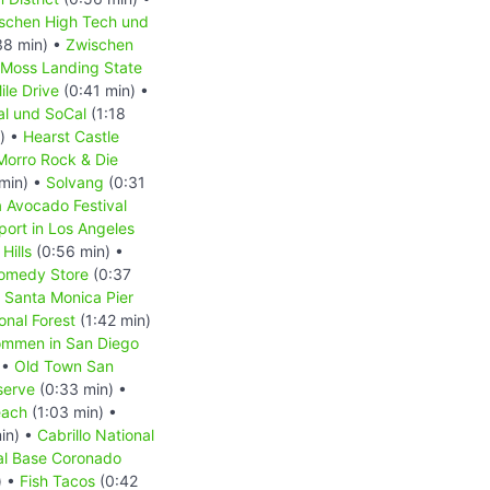
schen High Tech und
38 min) •
Zwischen
Moss Landing State
ile Drive
(0:41 min) •
l und SoCal
(1:18
) •
Hearst Castle
Morro Rock & Die
min) •
Solvang
(0:31
a Avocado Festival
port in Los Angeles
Hills
(0:56 min) •
omedy Store
(0:37
•
Santa Monica Pier
onal Forest
(1:42 min)
ommen in San Diego
 •
Old Town San
serve
(0:33 min) •
each
(1:03 min) •
in) •
Cabrillo National
l Base Coronado
) •
Fish Tacos
(0:42