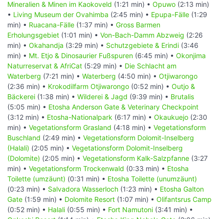
Mineralien & Minen im Kaokoveld
(1:21 min) •
Opuwo
(2:13 min)
•
Living Museum der Ovahimba
(2:45 min) •
Epupa-Fälle
(1:29
min) •
Ruacana-Fälle
(1:37 min) •
Gross Barmen
Erholungsgebiet
(1:01 min) •
Von-Bach-Damm Abzweig
(2:26
min) •
Okahandja
(3:29 min) •
Schutzgebiete & Erindi
(3:46
min) •
Mt. Etjo & Dinosaurier Fußspuren
(6:45 min) •
Okonjima
Naturreservat & AfriCat
(5:29 min) •
Die Schlacht am
Waterberg
(7:21 min) •
Waterberg
(4:50 min) •
Otjiwarongo
(2:36 min) •
Krokodilfarm Otjiwarongo
(0:52 min) •
Outjo &
Bäckerei
(1:38 min) •
Wilderei & Jagd
(9:39 min) •
Brutalis
(5:05 min) •
Etosha Anderson Gate & Veterinary Checkpoint
(3:12 min) •
Etosha-Nationalpark
(6:17 min) •
Okaukuejo
(2:30
min) •
Vegetationsform Grasland
(4:18 min) •
Vegetationsform
Buschland
(2:49 min) •
Vegetationsform Dolomit-Inselberg
(Halali)
(2:05 min) •
Vegetationsform Dolomit-Inselberg
(Dolomite)
(2:05 min) •
Vegetationsform Kalk-Salzpfanne
(3:27
min) •
Vegetationsform Trockenwald
(0:33 min) •
Etosha
Toilette (umzäunt)
(0:31 min) •
Etosha Toilette (unumzäunt)
(0:23 min) •
Salvadora Wasserloch
(1:23 min) •
Etosha Galton
Gate
(1:59 min) •
Dolomite Resort
(1:07 min) •
Olifantsrus Camp
(0:52 min) •
Halali
(0:55 min) •
Fort Namutoni
(3:41 min) •