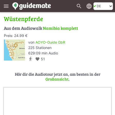
search
language
menu
Wüstenpferde
Aus dem Audiowalk
Namibia komplett
Preis: 24.99 €
von
AOYO-Guide GbR
225 Stationen
629:09 min Audio
directions_walk
favorite
51
Hör dir die Audiotour jetzt an, am besten in der
Großansicht
.