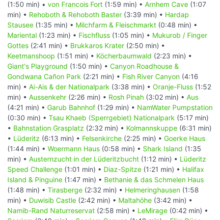
(1:50 min) •
von Francois Fort
(1:59 min) •
Arnhem Cave
(1:07
min) •
Rehoboth & Rehoboth Baster
(3:39 min) •
Hardap
Stausee
(1:35 min) •
Milchfarm & Fleischmarkt
(0:48 min) •
Mariental
(1:23 min) •
Fischfluss
(1:05 min) •
Mukurob / Finger
Gottes
(2:41 min) •
Brukkaros Krater
(2:50 min) •
Keetmanshoop
(1:51 min) •
Köcherbaumwald
(2:23 min) •
Giant's Playground
(1:50 min) •
Canyon Roadhouse &
Gondwana Cañon Park
(2:21 min) •
Fish River Canyon
(4:16
min) •
Ai-Ais & der Nationalpark
(3:38 min) •
Oranje-Fluss
(1:52
min) •
Aussenkehr
(2:26 min) •
Rosh Pinah
(3:02 min) •
Aus
(4:21 min) •
Garub Bahnhof
(1:29 min) •
NamWater Pumpstation
(0:30 min) •
Tsau Khaeb (Sperrgebiet) Nationalpark
(5:17 min)
•
Bahnstation Grasplatz
(2:32 min) •
Kolmannskuppe
(6:31 min)
•
Lüderitz
(6:13 min) •
Felsenkirche
(2:25 min) •
Goerke Haus
(1:44 min) •
Woermann Haus
(0:58 min) •
Shark Island
(1:35
min) •
Austernzucht in der Lüderitzbucht
(1:12 min) •
Lüderitz
Speed Challenge
(1:01 min) •
Diaz-Spitze
(1:21 min) •
Halifax
Island & Pinguine
(1:47 min) •
Bethanie & das Schmelen Haus
(1:48 min) •
Tirasberge
(2:32 min) •
Helmeringhausen
(1:58
min) •
Duwisib Castle
(2:42 min) •
Maltahöhe
(3:42 min) •
Namib-Rand Naturreservat
(2:58 min) •
LeMirage
(0:42 min) •