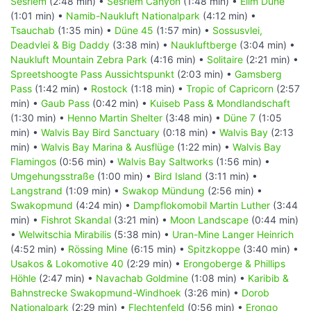
Sesriem
(2:48 min) •
Sesriem Canyon
(1:48 min) •
Elim Düne
(1:01 min) •
Namib-Naukluft Nationalpark
(4:12 min) •
Tsauchab
(1:35 min) •
Düne 45
(1:57 min) •
Sossusvlei,
Deadvlei & Big Daddy
(3:38 min) •
Naukluftberge
(3:04 min) •
Naukluft Mountain Zebra Park
(4:16 min) •
Solitaire
(2:21 min) •
Spreetshoogte Pass Aussichtspunkt
(2:03 min) •
Gamsberg
Pass
(1:42 min) •
Rostock
(1:18 min) •
Tropic of Capricorn
(2:57
min) •
Gaub Pass
(0:42 min) •
Kuiseb Pass & Mondlandschaft
(1:30 min) •
Henno Martin Shelter
(3:48 min) •
Düne 7
(1:05
min) •
Walvis Bay Bird Sanctuary
(0:18 min) •
Walvis Bay
(2:13
min) •
Walvis Bay Marina & Ausflüge
(1:22 min) •
Walvis Bay
Flamingos
(0:56 min) •
Walvis Bay Saltworks
(1:56 min) •
Umgehungsstraße
(1:00 min) •
Bird Island
(3:11 min) •
Langstrand
(1:09 min) •
Swakop Mündung
(2:56 min) •
Swakopmund
(4:24 min) •
Dampflokomobil Martin Luther
(3:44
min) •
Fishrot Skandal
(3:21 min) •
Moon Landscape
(0:44 min)
•
Welwitschia Mirabilis
(5:38 min) •
Uran-Mine Langer Heinrich
(4:52 min) •
Rössing Mine
(6:15 min) •
Spitzkoppe
(3:40 min) •
Usakos & Lokomotive 40
(2:29 min) •
Erongoberge & Phillips
Höhle
(2:47 min) •
Navachab Goldmine
(1:08 min) •
Karibib &
Bahnstrecke Swakopmund-Windhoek
(3:26 min) •
Dorob
Nationalpark
(2:29 min) •
Flechtenfeld
(0:56 min) •
Erongo