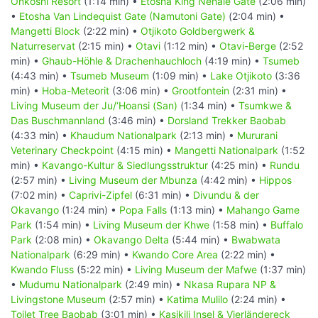
Onkoshi Resort
(1:14 min) •
Etosha King Nehale Gate
(2:06 min)
•
Etosha Van Lindequist Gate (Namutoni Gate)
(2:04 min) •
Mangetti Block
(2:22 min) •
Otjikoto Goldbergwerk &
Naturreservat
(2:15 min) •
Otavi
(1:12 min) •
Otavi-Berge
(2:52
min) •
Ghaub-Höhle & Drachenhauchloch
(4:19 min) •
Tsumeb
(4:43 min) •
Tsumeb Museum
(1:09 min) •
Lake Otjikoto
(3:36
min) •
Hoba-Meteorit
(3:06 min) •
Grootfontein
(2:31 min) •
Living Museum der Ju/‘Hoansi (San)
(1:34 min) •
Tsumkwe &
Das Buschmannland
(3:46 min) •
Dorsland Trekker Baobab
(4:33 min) •
Khaudum Nationalpark
(2:13 min) •
Mururani
Veterinary Checkpoint
(4:15 min) •
Mangetti Nationalpark
(1:52
min) •
Kavango-Kultur & Siedlungsstruktur
(4:25 min) •
Rundu
(2:57 min) •
Living Museum der Mbunza
(4:42 min) •
Hippos
(7:02 min) •
Caprivi-Zipfel
(6:31 min) •
Divundu & der
Okavango
(1:24 min) •
Popa Falls
(1:13 min) •
Mahango Game
Park
(1:54 min) •
Living Museum der Khwe
(1:58 min) •
Buffalo
Park
(2:08 min) •
Okavango Delta
(5:44 min) •
Bwabwata
Nationalpark
(6:29 min) •
Kwando Core Area
(2:22 min) •
Kwando Fluss
(5:22 min) •
Living Museum der Mafwe
(1:37 min)
•
Mudumu Nationalpark
(2:49 min) •
Nkasa Rupara NP &
Livingstone Museum
(2:57 min) •
Katima Mulilo
(2:24 min) •
Toilet Tree Baobab
(3:01 min) •
Kasikili Insel & Vierländereck