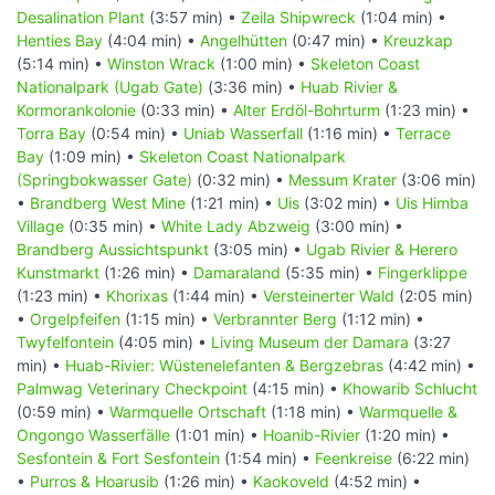
Desalination Plant
(3:57 min) •
Zeila Shipwreck
(1:04 min) •
Henties Bay
(4:04 min) •
Angelhütten
(0:47 min) •
Kreuzkap
(5:14 min) •
Winston Wrack
(1:00 min) •
Skeleton Coast
Nationalpark (Ugab Gate)
(3:36 min) •
Huab Rivier &
Kormorankolonie
(0:33 min) •
Alter Erdöl-Bohrturm
(1:23 min) •
Torra Bay
(0:54 min) •
Uniab Wasserfall
(1:16 min) •
Terrace
Bay
(1:09 min) •
Skeleton Coast Nationalpark
(Springbokwasser Gate)
(0:32 min) •
Messum Krater
(3:06 min)
•
Brandberg West Mine
(1:21 min) •
Uis
(3:02 min) •
Uis Himba
Village
(0:35 min) •
White Lady Abzweig
(3:00 min) •
Brandberg Aussichtspunkt
(3:05 min) •
Ugab Rivier & Herero
Kunstmarkt
(1:26 min) •
Damaraland
(5:35 min) •
Fingerklippe
(1:23 min) •
Khorixas
(1:44 min) •
Versteinerter Wald
(2:05 min)
•
Orgelpfeifen
(1:15 min) •
Verbrannter Berg
(1:12 min) •
Twyfelfontein
(4:05 min) •
Living Museum der Damara
(3:27
min) •
Huab-Rivier: Wüstenelefanten & Bergzebras
(4:42 min) •
Palmwag Veterinary Checkpoint
(4:15 min) •
Khowarib Schlucht
(0:59 min) •
Warmquelle Ortschaft
(1:18 min) •
Warmquelle &
Ongongo Wasserfälle
(1:01 min) •
Hoanib-Rivier
(1:20 min) •
Sesfontein & Fort Sesfontein
(1:54 min) •
Feenkreise
(6:22 min)
•
Purros & Hoarusib
(1:26 min) •
Kaokoveld
(4:52 min) •